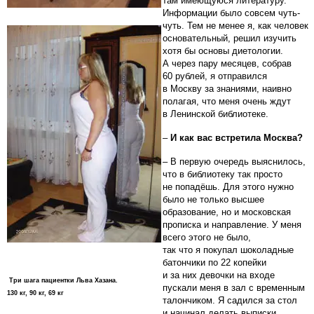
там имеющуюся литературу.
Информации было совсем чуть-
чуть. Тем не менее я, как человек
основательный, решил изучить
хотя бы основы диетологии.
А через пару месяцев, собрав
60 рублей, я отправился
в Москву за знаниями, наивно
полагая, что меня очень ждут
в Ленинской библиотеке.
–
И как вас встретила Москва?
– В первую очередь выяснилось,
что в библиотеку так просто
не попадёшь. Для этого нужно
было не только высшее
образование, но и московская
прописка и направление. У меня
всего этого не было,
так что я покупал шоколадные
батончики по 22 копейки
и за них девочки на входе
Три шага пациентки Льва Хазана.
пускали меня в зал с временным
130 кг, 90 кг, 69 кг
талончиком. Я садился за стол
и начинал делать выписки.