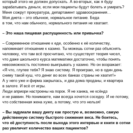
который этого не должен допускать. А во-вторых, как я буду
зарабатывать деньги, если мои пациенты будут болеть и умирать?
Меня сожрут прокуратура, департамент здравоохранения…
Моя диета – это обычное, нормальное питание. Беда
в том, что нам обычного, нормального питания не хватает.
– Это наша пищевая распущенность или привычка?
– Современное отношение к еде, особенно к её количеству,
напоминает отношение к казино. Ты можешь сотни раз объяснять
человеку, что там всё просчитано, что существует теория чисел,
что даже школьного курса математики достаточно, чтобы понять
невозможность постоянно выигрывать у казино. Но он возражает:
«Я что, глупее тебя? Я знаю систему. Я проиграю, но в один день
сниму такой куш, что денег во всех банках страны не хватит!»
А у него уже и фирма закрылась, и два дома проданы, и квартира
в залоге. И всё от игры.
Люди априори настроены на порок. Я не ханжа, не ксёндз
и не раввин. Но понимаете, нам всегда хочется соседку. И не потому,
что собственная жена хуже, а потому, что это нельзя!
– Вы задумали вашу диету как простую и, возможно, самую
действенную систему быстрого снижения веса. Не боитесь,
что её доступность после выхода этого интервью и книги в сотни
раз увеличит количество ваших пациентов?