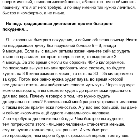
энергетический, психологический посыл, абсолютно точно объяснить
пациенту, что я от него требую, и почему именно так нужно лечиться,
быстро и комфортно, а не иначе.
–
Но ведь традиционная диетология против быстрого
похудения…
– Я – сторонник быстрого похудения, и сейчас объясню почему. Никто
не выдерживает диету без нарушений больше 6 – 8, иногда
9 месяцев. Если вы с вашим ритмом жизни начнёте сейчас худеть
точно по правилам, которые теперь знаете, то выдержите 3 –
4 месяца. За это время смогли бы сбросить 40-45 килограммов.
Но поскольку вы уже начали пробовать мою систему, то будете
худеть на 8-9 килограммов в месяц, то есть на 30 – 35 килограммов
за курс. Потом все равно нужна будет пауза, во время которой
вес должен стоять или набираться совсем чуть-чуть. Через год курс
можно повторить, и вы сможете худеть до практически идеального
для вас веса. Почему я говорю о том, что нужно худеть
до идеального веса? Рассчитанный мной рацион устраивает человека
с таким весом практически полностью. А у вас вес большой, вы даже
и сейчас «кормите» ещё одного «идеального» человека.
И он «требует» дополнительной еды. Чем быстрее вы худеете,
тем потребности этого «лишнего человека» становятся меньше,
ему не нужно столько еды, как раньше. И чем быстрее
это произойдёт, чем короче будет стрессовый период, тем лучше.