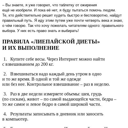
– Вы знаете, я уже говорил, что таблетку от ожирения
ещё не изобрели. И пока её нет, я буду пытаться помочь людям.
Те, кто действительно решит худеть быстро и бесповоротно, найдут
правильный путь. Я иду этим путем уже почти четверть века и знаю,
о чём говорю. Так что хочу пожелать читателям одного: правильного
выбора. У них есть право знать и выбирать!
ПРАВИЛА «ЛИЕПАЙСКОЙ ДИЕТЫ»
И ИХ ВЫПОЛНЕНИЕ
1. Купите себе весы. Через Интернет можно найти
с взвешиванием до 200 кг.
2. Взвешиваться надо каждый день утром в одно
и то же время. В одной и той же одежде
или без нее. Контрольное взвешивание – раз в неделю.
3. Раз в две недели измеряете объемы: шея, грудь
(по соскам), живот – по самой выдающейся части, бедра –
то же самое и левое бедро в самой широкой части.
4. Результаты записывать в дневник или заносить
в компьютер.