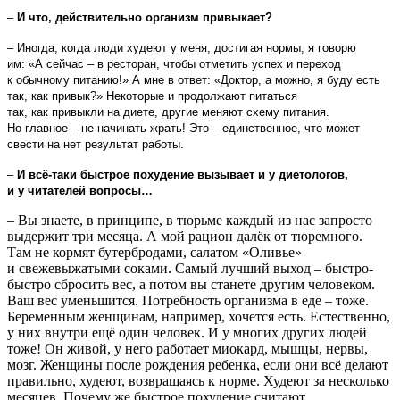
–
И что, действительно организм привыкает?
– Иногда, когда люди худеют у меня, достигая нормы, я говорю
им: «А сейчас – в ресторан, чтобы отметить успех и переход
к обычному питанию!» А мне в ответ: «Доктор, а можно, я буду есть
так, как привык?» Некоторые и продолжают питаться
так, как привыкли на диете, другие меняют схему питания.
Но главное – не начинать жрать! Это – единственное, что может
свести на нет результат работы.
–
И всё-таки быстрое похудение вызывает и у диетологов,
и у читателей вопросы…
– Вы знаете, в принципе, в тюрьме каждый из нас запросто
выдержит три месяца. А мой рацион далёк от тюремного.
Там не кормят бутербродами, салатом «Оливье»
и свежевыжатыми соками. Самый лучший выход – быстро-
быстро сбросить вес, а потом вы станете другим человеком.
Ваш вес уменьшится. Потребность организма в еде – тоже.
Беременным женщинам, например, хочется есть. Естественно,
у них внутри ещё один человек. И у многих других людей
тоже! Он живой, у него работает миокард, мышцы, нервы,
мозг. Женщины после рождения ребенка, если они всё делают
правильно, худеют, возвращаясь к норме. Худеют за несколько
месяцев. Почему же быстрое похудение считают