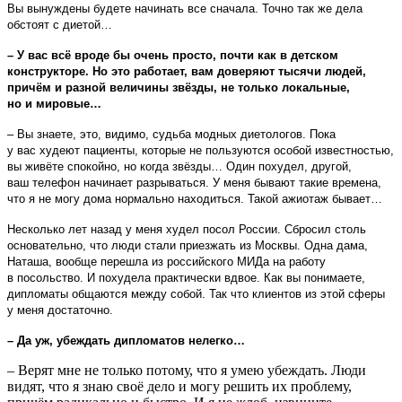
Вы вынуждены будете начинать все сначала. Точно так же дела
обстоят с диетой…
– У вас всё вроде бы очень просто, почти как в детском
конструкторе. Но это работает, вам доверяют тысячи людей,
причём и разной величины звёзды, не только локальные,
но и мировые…
– Вы знаете, это, видимо, судьба модных диетологов. Пока
у вас худеют пациенты, которые не пользуются особой известностью,
вы живёте спокойно, но когда звёзды… Один похудел, другой,
ваш телефон начинает разрываться. У меня бывают такие времена,
что я не могу дома нормально находиться. Такой ажиотаж бывает…
Несколько лет назад у меня худел посол России. Сбросил столь
основательно, что люди стали приезжать из Москвы. Одна дама,
Наташа, вообще перешла из российского МИДа на работу
в посольство. И похудела практически вдвое. Как вы понимаете,
дипломаты общаются между собой. Так что клиентов из этой сферы
у меня достаточно.
– Да уж, убеждать дипломатов нелегко…
– Верят мне не только потому, что я умею убеждать. Люди
видят, что я знаю своё дело и могу решить их проблему,