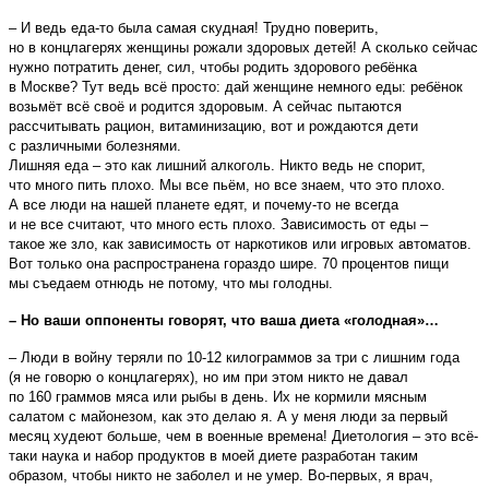
– И ведь еда-то была самая скудная! Трудно поверить,
но в концлагерях женщины рожали здоровых детей! А сколько сейчас
нужно потратить денег, сил, чтобы родить здорового ребёнка
в Москве? Тут ведь всё просто: дай женщине немного еды: ребёнок
возьмёт всё своё и родится здоровым. А сейчас пытаются
рассчитывать рацион, витаминизацию, вот и рождаются дети
с различными болезнями.
Лишняя еда – это как лишний алкоголь. Никто ведь не спорит,
что много пить плохо. Мы все пьём, но все знаем, что это плохо.
А все люди на нашей планете едят, и почему-то не всегда
и не все считают, что много есть плохо. Зависимость от еды –
такое же зло, как зависимость от наркотиков или игровых автоматов.
Вот только она распространена гораздо шире. 70 процентов пищи
мы съедаем отнюдь не потому, что мы голодны.
– Но ваши оппоненты говорят, что ваша диета «голодная»…
– Люди в войну теряли по 10-12 килограммов за три с лишним года
(я не говорю о концлагерях), но им при этом никто не давал
по 160 граммов мяса или рыбы в день. Их не кормили мясным
салатом с майонезом, как это делаю я. А у меня люди за первый
месяц худеют больше, чем в военные времена! Диетология – это всё-
таки наука и набор продуктов в моей диете разработан таким
образом, чтобы никто не заболел и не умер. Во-первых, я врач,