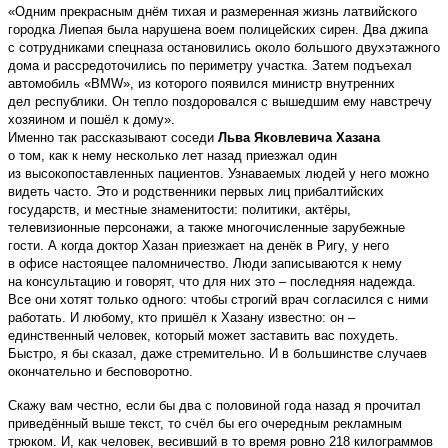
«Одним прекрасным днём тихая и размеренная жизнь латвийского
городка Лиепая была нарушена воем полицейских сирен. Два джипа
с сотрудниками спецназа остановились около большого двухэтажного
дома и рассредоточились по периметру участка. Затем подъехал
автомобиль «BMW», из которого появился министр внутренних
дел республики. Он тепло поздоровался с вышедшим ему навстречу
хозяином и пошёл к дому».
Именно так рассказывают соседи
Льва Яковлевича Хазана
о том, как к нему несколько лет назад приезжал один
из высокопоставленных пациентов. Узнаваемых людей у него можно
видеть часто. Это и родственники первых лиц прибалтийских
государств, и местные знаменитости: политики, актёры,
телевизионные персонажи, а также многочисленные зарубежные
гости. А когда доктор Хазан приезжает на денёк в Ригу, у него
в офисе настоящее паломничество. Люди записываются к нему
на консультацию и говорят, что для них это – последняя надежда.
Все они хотят только одного: чтобы строгий врач согласился с ними
работать. И любому, кто пришёл к Хазану известно: он –
единственный человек, который может заставить вас похудеть.
Быстро, я бы сказал, даже стремительно. И в большинстве случаев
окончательно и бесповоротно.
Скажу вам честно, если бы два с половиной года назад я прочитал
приведённый выше текст, то счёл бы его очередным рекламным
трюком. И, как человек, весивший в то время ровно 218 килограммов