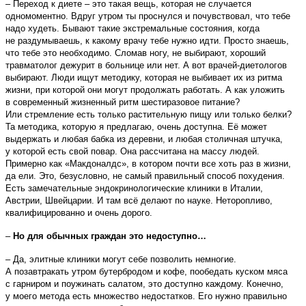
– Переход к диете – это такая вещь, которая не случается
одномоментно. Вдруг утром ты проснулся и почувствовал, что тебе
надо худеть. Бывают такие экстремальные состояния, когда
не раздумываешь, к какому врачу тебе нужно идти. Просто знаешь,
что тебе это необходимо. Сломав ногу, не выбирают, хороший
травматолог дежурит в больнице или нет. А вот врачей-диетологов
выбирают. Люди ищут методику, которая не выбивает их из ритма
жизни, при которой они могут продолжать работать. А как уложить
в современный жизненный ритм шестиразовое питание?
Или стремление есть только растительную пищу или только белки?
Та методика, которую я предлагаю, очень доступна. Её может
выдержать и любая бабка из деревни, и любая столичная штучка,
у которой есть свой повар. Она рассчитана на массу людей.
Примерно как «Макдоналдс», в котором почти все хоть раз в жизни,
да ели. Это, безусловно, не самый правильный способ похудения.
Есть замечательные эндокринологические клиники в Италии,
Австрии, Швейцарии. И там всё делают по науке. Неторопливо,
квалифицированно и очень дорого.
–
Но для обычных граждан это недоступно…
– Да, элитные клиники могут себе позволить немногие.
А позавтракать утром бутербродом и кофе, пообедать куском мяса
с гарниром и поужинать салатом, это доступно каждому. Конечно,
у моего метода есть множество недостатков. Его нужно правильно