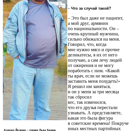
–
Что за случай такой?
– Это был даже не пациент,
а мой друг, армянин
по национальности. Он –
очень крупный мужчина,
сильно обижался на меня.
Говорил, что, когда
мне нужно мясо и прочие
деликатесы, я их от него
получаю, а сам лечу людей
от ожирения и не могу
поработать с ним. «Какой
ты врач, если не можешь
заставить меня похудеть!»
Я решил им заняться,
и он у меня за три месяца
так сбросил
вес, так изменился,
что его друзья перестали
узнавать. А представляете,
какая это была фигура
в советские времена! Покруче
иных местных партийных
Аудрюс Йозенас – ученик Льва Хазана.