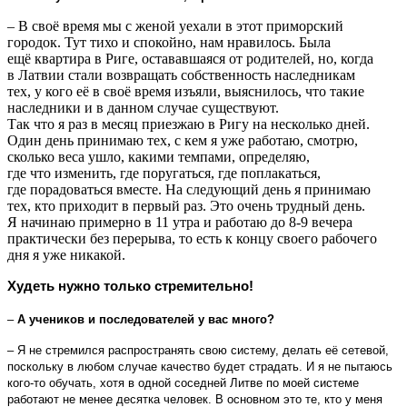
– В своё время мы с женой уехали в этот приморский
городок. Тут тихо и спокойно, нам нравилось. Была
ещё квартира в Риге, остававшаяся от родителей, но, когда
в Латвии стали возвращать собственность наследникам
тех, у кого её в своё время изъяли, выяснилось, что такие
наследники и в данном случае существуют.
Так что я раз в месяц приезжаю в Ригу на несколько дней.
Один день принимаю тех, с кем я уже работаю, смотрю,
сколько веса ушло, какими темпами, определяю,
где что изменить, где поругаться, где поплакаться,
где порадоваться вместе. На следующий день я принимаю
тех, кто приходит в первый раз. Это очень трудный день.
Я начинаю примерно в 11 утра и работаю до 8-9 вечера
практически без перерыва, то есть к концу своего рабочего
дня я уже никакой.
Худеть нужно только стремительно!
–
А учеников и последователей у вас много?
– Я не стремился распространять свою систему, делать её сетевой,
поскольку в любом случае качество будет страдать. И я не пытаюсь
кого-то обучать, хотя в одной соседней Литве по моей системе
работают не менее десятка человек. В основном это те, кто у меня