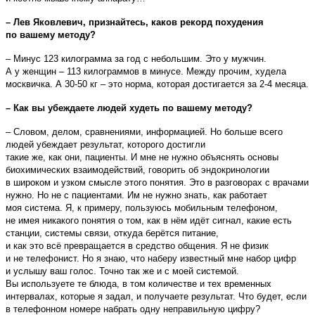
– Лев Яковлевич, признайтесь, каков рекорд похудения
по вашему методу?
– Минус 123 килограмма за год с небольшим. Это у мужчин.
А у женщин – 113 килограммов в минусе. Между прочим, худела
москвичка. А 30-50 кг – это норма, которая достигается за 2-4 месяца.
– Как вы убеждаете людей худеть по вашему методу?
– Словом, делом, сравнениями, информацией. Но больше всего
людей убеждает результат, которого достигли
такие же, как они, пациенты. И мне не нужно объяснять основы
биохимических взаимодействий, говорить об эндокринологии
в широком и узком смысле этого понятия. Это в разговорах с врачами
нужно. Но не с пациентами. Им не нужно знать, как работает
моя система. Я, к примеру, пользуюсь мобильным телефоном,
не имея никакого понятия о том, как в нём идёт сигнал, какие есть
станции, системы связи, откуда берётся питание,
и как это всё превращается в средство общения. Я не физик
и не телефонист. Но я знаю, что наберу известный мне набор цифр
и услышу ваш голос. Точно так же и с моей системой.
Вы используете те блюда, в том количестве и тех временных
интервалах, которые я задал, и получаете результат. Что будет, если
в телефонном номере набрать одну неправильную цифру?