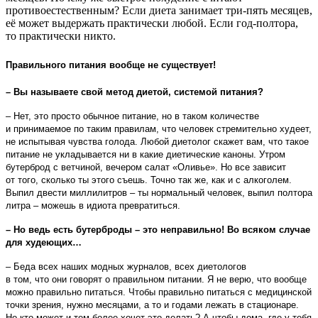
противоестественным? Если диета занимает три-пять месяцев,
её может выдержать практически любой. Если год-полтора,
то практически никто.
Правильного питания вообще не существует!
– Вы называете свой метод диетой, системой питания?
– Нет, это просто обычное питание, но в таком количестве
и принимаемое по таким правилам, что человек стремительно худеет,
не испытывая чувства голода. Любой диетолог скажет вам, что такое
питание не укладывается ни в какие диетические каноны. Утром
бутерброд с ветчиной, вечером салат «Оливье». Но все зависит
от того, сколько ты этого съешь. Точно так же, как и с алкоголем.
Выпил двести миллилитров – ты нормальный человек, выпил полтора
литра – можешь в идиота превратиться.
– Но ведь есть бутерброды – это неправильно! Во всяком случае
для худеющих…
– Беда всех наших модных журналов, всех диетологов
в том, что они говорят о правильном питании. Я не верю, что вообще
можно правильно питаться. Чтобы правильно питаться с медицинской
точки зрения, нужно месяцами, а то и годами лежать в стационаре.
Но кто может и тем более хочет это делать? А чтобы дома, где у тебя