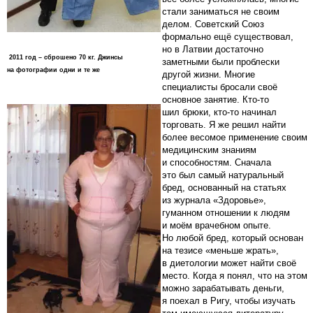
стали заниматься не своим
делом. Советский Союз
формально ещё существовал,
но в Латвии достаточно
2011 год – сброшено 70 кг. Джинсы
заметными были проблески
на фотографии одни и те же
другой жизни. Многие
специалисты бросали своё
основное занятие. Кто-то
шил брюки, кто-то начинал
торговать. Я же решил найти
более весомое применение своим
медицинским знаниям
и способностям. Сначала
это был самый натуральный
бред, основанный на статьях
из журнала «Здоровье»,
гуманном отношении к людям
и моём врачебном опыте.
Но любой бред, который основан
на тезисе «меньше жрать»,
в диетологии может найти своё
место. Когда я понял, что на этом
можно зарабатывать деньги,
я поехал в Ригу, чтобы изучать