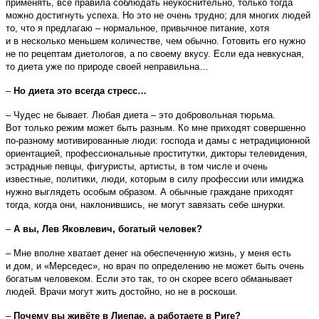
применять, все правила соблюдать неукоснительно, только тогда
можно достигнуть успеха. Но это не очень трудно; для многих людей
то, что я предлагаю – нормальное, привычное питание, хотя
и в несколько меньшем количестве, чем обычно. Готовить его нужно
не по рецептам диетологов, а по своему вкусу. Если еда невкусная,
то диета уже по природе своей неправильна…
–
Но диета это всегда стресс…
– Чудес не бывает. Любая диета – это добровольная тюрьма.
Вот только режим может быть разным. Ко мне приходят совершенно
по-разному мотивированные люди: господа и дамы с нетрадиционной
ориентацией, профессиональные проститутки, дикторы телевидения,
эстрадные певцы, фигуристы, артисты, в том числе и очень
известные, политики, люди, которым в силу профессии или имиджа
нужно выглядеть особым образом. А обычные граждане приходят
тогда, когда они, наклонившись, не могут завязать себе шнурки.
–
А вы, Лев Яковлевич, богатый человек?
– Мне вполне хватает денег на обеспеченную жизнь, у меня есть
и дом, и «Мерседес», но врач по определению не может быть очень
богатым человеком. Если это так, то он скорее всего обманывает
людей. Врачи могут жить достойно, но не в роскоши.
–
Почему вы живёте в Лиепае, а работаете в Риге?