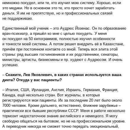
немножко похудел, или те, кто изучил мою систему. Хорошо, если
это медики. Но в основном это те, кто просто хочет заработать
деньги. Я им не препятствую, но и профессиональных связей
не поддерживаю.
Единственный мой ученик – это Аудрюс Йозенас. Он по образованию
врач-психиатр, а пришёл ко мне с целью похудеть. У меня
он похудел на 50 килограммов, полностью изучил особенности
и тонкости моей системы. А потом решил внедрить её в Казахстане,
причём при постоянном контакте со мной. Теперь вся элита этой
страны: ряд высших госчиновников и их родственники, сенаторы,
министры, артисты, бизнесмены и пр. худеют с Аудрюсом. И очень
успешно.
–
Скажите, Лев Яковлевич, в каких странах используется ваша
диета? Откуда у вас пациенты?
– Италия, США, Ирландия, Англия, Израиль, Германия, Франция,
Канада, ещё несколько стран. Вот журналы, в которых
регистрируются мои пациенты. Их за последние 20 лет было около
7000 человек. Кроме дальнего, естественно, ближнее зарубежье –
практически все бывшие республики СССР. Меня в работе несколько
тормозит недостаточное знание английского и немецкого. Я могу
свободно общаться на бытовом, но не на профессиональном уровне.
А переводчик никогда не сможет точно передать эмоциональный,