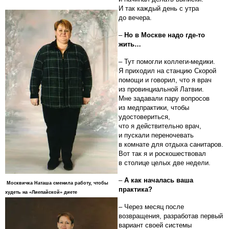
И так каждый день с утра
до вечера.
–
Но в Москве надо где-то
жить…
– Тут помогли коллеги-медики.
Я приходил на станцию Скорой
помощи и говорил, что я врач
из провинциальной Латвии.
Мне задавали пару вопросов
из медпрактики, чтобы
удостовериться,
что я действительно врач,
и пускали переночевать
в комнате для отдыха санитаров.
Вот так я и роскошествовал
в столице целых две недели.
–
А как началась ваша
Москвичка Наташа сменила работу, чтобы
практика?
худеть на «Лиепайской» диете
– Через месяц после
возвращения, разработав первый
вариант своей системы