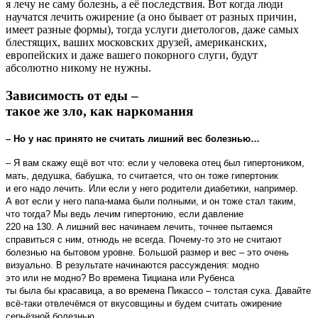
я лечу не саму болезнь, а её последствия. Вот когда люди
научатся лечить ожирение (а оно бывает от разных причин,
имеет разные формы), тогда услуги диетологов, даже самых
блестящих, ваших московских друзей, американских,
европейских и даже вашего покорного слуги, будут
абсолютно никому не нужны.
Зависимость от еды –
такое же зло, как наркомания
– Но у нас принято не считать лишний вес болезнью…
– Я вам скажу ещё вот что: если у человека отец был гипертоником,
мать, дедушка, бабушка, то считается, что он тоже гипертоник
и его надо лечить. Или если у него родители диабетики, например.
А вот если у него папа-мама были полными, и он тоже стал таким,
что тогда? Мы ведь лечим гипертонию, если давление
220 на 130. А лишний вес начинаем лечить, точнее пытаемся
справиться с ним, отнюдь не всегда. Почему-то это не считают
болезнью на бытовом уровне. Большой размер и вес – это очень
визуально. В результате начинаются рассуждения: модно
это или не модно? Во времена Тициана или Рубенса
ты была бы красавица, а во времена Пикассо – толстая сука. Давайте
всё-таки отвлечёмся от вкусовщины и будем считать ожирение
серьёзной болезнью….