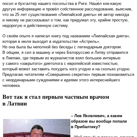
посол и бухгалтер нашего посольства в Риге. Нашёл кое-какую
другую информацию и провёл собственное расследование, выяснив,
что за 25 лет существования «Лиепайской диеты» её автор никогда
и никому не рассказывал о том, как придумал эту, крайне простую,
недорогую и действенную систему.
О своём опыте я написал книгу под названием «Лиепайская диета»,
которая в июле выходит в издательстве «Астрель».
Но она была бы неполной без беседы с легендарным доктором.
В общем, я сел в машину и через Белоруссию и Литву отправился
в Лиепаю, где первым из журналистов взял большое интервью
у самого «закрытого» диетолога с европейской известностью,
который может заставить похудеть кого угодно и на сколько угодно.
Предлагаю читателям «Совершенно секретно» первым познакомиться
с неординарными суждениями и идеями этого интереснейшего
человека.
Вот так я стал первым частным врачом
в Латвии
– Лев Яковлевич, а каким
образом вы вообще попали
в Прибалтику?