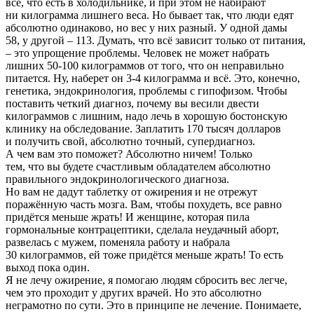
всё, что есть в холодильнике, и при этом не набирают
ни килограмма лишнего веса. Но бывает так, что люди едят
абсолютно одинаково, но вес у них разный. У одной дамы
58, у другой – 113. Думать, что всё зависит только от питания,
– это упрощение проблемы. Человек не может набрать
лишних 50-100 килограммов от того, что он неправильно
питается. Ну, наберет он 3-4 килограмма и всё. Это, конечно,
генетика, эндокринология, проблемы с гипофизом. Чтобы
поставить четкий диагноз, почему вы весили двести
килограммов с лишним, надо лечь в хорошую бостонскую
клинику на обследование. Заплатить 170 тысяч долларов
и получить свой, абсолютно точный, супердиагноз.
А чем вам это поможет? Абсолютно ничем! Только
тем, что вы будете счастливым обладателем абсолютно
правильного эндокринологического диагноза.
Но вам не дадут таблетку от ожирения и не отрежут
поражённую часть мозга. Вам, чтобы похудеть, все равно
придётся меньше жрать! И женщине, которая пила
гормональные контрацептики, сделала неудачный аборт,
развелась с мужем, поменяла работу и набрала
30 килограммов, ей тоже придётся меньше жрать! То есть
выход пока один.
Я не лечу ожирение, я помогаю людям сбросить вес легче,
чем это проходит у других врачей. Но это абсолютно
неграмотно по сути. Это в принципе не лечение. Понимаете,