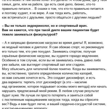
семья, дети, или на работе, где есть своё дело, бизнес, кто-то
правильно питался… В сказки о том, что кто-то правильно питается
и поэтому худеет, я не верю. А как тогда жить, работать,
как встречаться с друзьями, просто общаться с другими людьми?
– Вы не только эндокринолог, но и спортивный врач.
Вам не кажется, что при такой диете вашим пациентам будет
тяжело заниматься физкультурой?
– А я запрещаю физические нагрузки во время диеты! Я, возможно,
не модный человек и диетолог. Я сам обожаю спорт, но рекомендую
его только тем, кто уже похудел. Занимаясь спортом, получая
серьёзные физические нагрузки, вы худеете гораздо медленнее.
Особенно в том случае, если вы не занимались очень давно либо
уже забыли, как выглядит спортивный зал или стадион.
Могу объяснить для читателей более понятно. Когда вы занимаетесь,
вы, естественно, тратите определённое количество калорий,
но вам сильнее хочется есть. Это создает дискомфорт, и есть
два варианта: терпеть этот дискомфорт (а это – насилие
над организмом, которое подрывает основы моего метода) или начать
нарушать предписанный мной режим. В любом случае результат
будет хуже. Не лучше ли просто потерпеть и заняться собой
с постепенным наращиванием нагрузок тогда, когда вы сбросите
вес? Ведь и вам будет легче, и вашей сердечно-сосудистой системе,
и костно-мышечному аппарату…