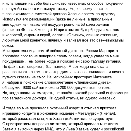
и испытавший на себе большинство известных способов похудения,
плюнул бы на него и выкинул газету. Но, к своему счастью,
я познакомился с системой доктора Хазана совсем по-другому.
Используя его рекомендации (даже не личные, а присланные
мне одним из читателей) похудел ровно на 68 килограммов
(из них на 45 – за 3 месяца). И при этом ел бутерброды с маслом
и колбасой, сыром и икрой, салаты «Оливье», свиные отбивные,
любимые мной креветки, яичницу и запивал всё это свежевыжатым
соком.
Моя приятельница, самый звёздный диетолог России Маргарита
Королёва просто не поверила своим глазам, когда увидела меня
похудевшим. Тем более когда я показал ей свою таблицу питания.
Но факт, как говорится, был налицо. А вот когда она стала
расспрашивать о том, кто автор диеты, как она появилась, я ничего
путного сказать не смог. На бескрайних просторах Интернета
я, набрав в поисковике словосочетание «Лиепайская диета»,
обнаружил 9000 сайтов и около 200 000 документов по теме.
Но, когда начал их смотреть, не нашёл никакой реальной информации
про загадочного доктора. Ни одной статьи, ни одного интервью.
И тогда во мне проснулся охотничий азарт: я отыскал приятеля,
игравшего когда-то в хоккейной команде «Металургс» (Лиепая),
который рассказал мне, что Хазан действительно существует.
С пристрастием допросил читателя, который прислал мне диету.
Затем я выяснил через МИД, что у Льва Хазана худели российский