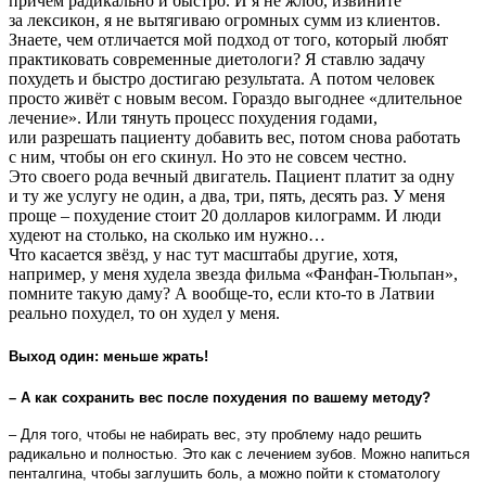
причём радикально и быстро. И я не жлоб, извините
за лексикон, я не вытягиваю огромных сумм из клиентов.
Знаете, чем отличается мой подход от того, который любят
практиковать современные диетологи? Я ставлю задачу
похудеть и быстро достигаю результата. А потом человек
просто живёт с новым весом. Гораздо выгоднее «длительное
лечение». Или тянуть процесс похудения годами,
или разрешать пациенту добавить вес, потом снова работать
с ним, чтобы он его скинул. Но это не совсем честно.
Это своего рода вечный двигатель. Пациент платит за одну
и ту же услугу не один, а два, три, пять, десять раз. У меня
проще – похудение стоит 20 долларов килограмм. И люди
худеют на столько, на сколько им нужно…
Что касается звёзд, у нас тут масштабы другие, хотя,
например, у меня худела звезда фильма «Фанфан-Тюльпан»,
помните такую даму? А вообще-то, если кто-то в Латвии
реально похудел, то он худел у меня.
Выход один: меньше жрать!
– А как сохранить вес после похудения по вашему методу?
– Для того, чтобы не набирать вес, эту проблему надо решить
радикально и полностью. Это как с лечением зубов. Можно напиться
пенталгина, чтобы заглушить боль, а можно пойти к стоматологу