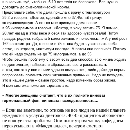
и вылечить зуб, чтобы он 5-10 лет тебя не беспокоил. Вес нужно
доводить до физиологической нормы.
Представьте себе, что дама пришла к врачу с температурой
39,2 и говорит: «Доктор, сделайте мне 37,4!». Её примут
за сумасшедшую. А вот ко мне приходит дама весом
в 95 килограммов и говорит: «Доктор, я хочу весить 75. Я помню,
20 лет назад в этом весе я себя так здорово чувствовала! Потом,
правда, родила, набрала 5 килограммов, и понеслось…» А у неё рост
162 сантиметра. Да, с весом в 75 кг она будет чувствовать себя
легче, но недолго, максимум полгода. А потом она поплывёт. Потому
что ей надо худеть не до 75 килограммов, а до 55!
Чтобы решить проблему с весом есть два способа: всю жизнь ходить
по диетологам, набирать и сбрасывать вес и рассказывать
о том, как это у вас с ними удачно получается, либо дойти до нормы,
попробовать поменять свои жизненные привычки. Надо не похудеть,
это в нашем деле – самое простое, надо изменить образ жизни.
И моя система помогает сделать это.
– Многие женщины считают, что в их полноте виноват
гормональный фон, виновата наследственность…
– Если вы заметили, то отнюдь не все люди на нашей планете
нуждаются в услугах диетолога. 40-45 процентов абсолютно
не волнует эта проблема. Они пьют утром чашку кофе, днем
перекусывают в «Макдоналдсе», вечером сметают