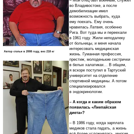
– Мой отец был военным, служил
во Владивостоке, а после
демобилизации имел
возможность выбрать, куда
ему поехать. Ему очень
нравилась Латвия, особенно
Рига. Вот туда мы и переехали
в 1961 году. Жили неподалеку
от больницы, и меня начала
интересовать медицинская
Автор статьи в 2008 году, вес 218 кг
жизнь. Гуманная профессия,
престиж, молоденькие сестрички
в белых халатиках… В общем,
я вскоре поступил в Тартуский
университет на отделение
спортивной медицины. А потом
специализировался
в эндокринологии.
– А когда и каким образом
появилась «Лиепайская
диета»?
– В 1986 году, когда зарплата
медиков стала падать, а жизнь
всё более усложнялась, многие