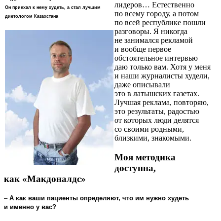
лидеров… Естественно
Он приехал к нему худеть, а стал лучшим
по всему городу, а потом
диетологом Казахстана
по всей республике пошли
разговоры. Я никогда
не занимался рекламой
и вообще первое
обстоятельное интервью
даю только вам. Хотя у меня
и наши журналисты худели,
даже описывали
это в латышских газетах.
Лучшая реклама, повторяю,
это результаты, радостью
от которых люди делятся
со своими родными,
близкими, знакомыми.
Моя методика
доступна,
как «Макдоналдс»
–
А как ваши пациенты определяют, что им нужно худеть
и именно у вас?