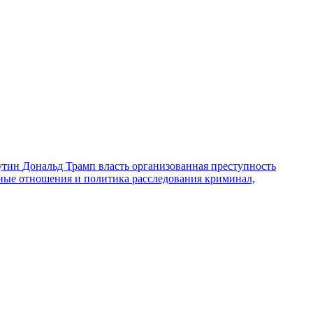
утин
Дональд Трамп
власть
организованная преступность
ные отношения и политика
расследования
криминал,