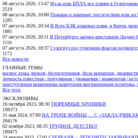
08 августа 2026, 13:47
Из-за атак БПЛА все пляжи в Геленджик
2519
08 августа 2026, 10:00
Пожары и раненые: последствия атак на
1285
07 августа 2026, 20:34
В Ялте БЭК атаковал пляж, в Керчи дрон
1881
07 августа 2026, 20:11
В Петербурге заочно арестовали Лидию 
1116
07 августа 2026, 18:37
Сухогруз под турецким флагом подвергс
1172
Все новости
ГЛАВНЫЕ ТЕМЫ
космос
атака дронов, беспилотников, бпла
монархия, дворянств
личность известная / популярная / уважаемая / знаменитая / ис
преступления
мошенники
коррупция
миграционная политика,
Все теги
ЭКСКЛЮЗИВЫ
16 октября 2023, 08:30
ТЮРЕМНЫЕ ХРОНИКИ
198373
31 мая 2024, 07:00
НА ТРОПЕ ВОЙНЫ … С «ЗАКЛАДЧИКА
204176
02 ноября 2023, 08:35
ТРУДНОЕ ДЕТСТВО!
189475
24 января 2023, 17:01
СБЕРБАНК – ДЕПОЗИТЫ ЗАКРЫВАЮ