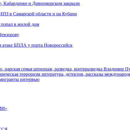
е, Кабардинке и Дивноморском закрыли
 НПЗ в Самарской области и на Кубани
 попал в жилой дом
Невзорову
я атаке БПЛА у порта Новороссийск
о, царская семья
шпионаж, разведка, контрразведка
Владимир П
торическая
терроризм
литература, детектив, рассказы
международ
 мигранты
интервью
МИ»
ТСЯ