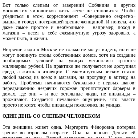
Вот только слепым от заверений Собянина и других
московских чиновников жить легче не становится. Чтобы
убедиться в этом, корреспондент «Совершенно секретно»
вышла в город с потерявшей зрение женщиной. И поняла, что
даже самое простое и необходимое – например, поход в
магазин – несет в себе ежеминутную угрозу здоровью, а
может быть, и жизни.
Незрячие люди в Москве не только не могут видеть, но и не
могут покинуть стены собственных домов, хотя на создание
необходимых условий на улицах мегаполиса тратятся
миллиарды рублей. На практике же получается не доступная
среда, а жизнь в изоляции. С ежеминутным риском связан
любой выход из дома: в магазин, на прогулку, в аптеку, на
работу. Проблемы начинаются буквально с первых шагов:
передвижению незрячих горожан препятствуют барьеры в
домах, где они – и все остальные люди, не инвалиды –
проживают. Создается печальное ощущение, что власти
просто не хотят, чтобы инвалиды появлялись на улицах.
ОДИН ДЕНЬ СО СЛЕПЫМ ЧЕЛОВЕКОМ
Эта женщина живет одна. Маргарита Фёдоровна потеряла
зрение во взрослом возрасте. Она на пенсии. Деньги ей