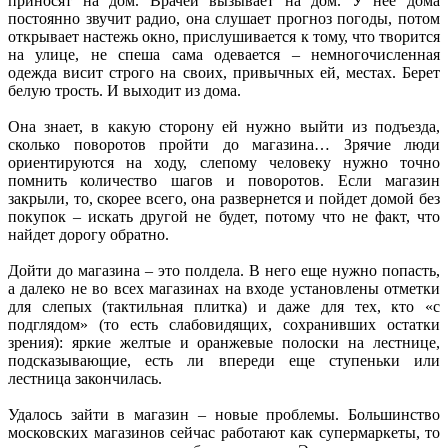
приносят на дом. Врачей вызывает на дом. У нее дома
постоянно звучит радио, она слушает прогноз погоды, потом
открывает настежь окно, прислушивается к тому, что творится
на улице, не спеша сама одевается – немногочисленная
одежда висит строго на своих, привычных ей, местах. Берет
белую трость. И выходит из дома.
Она знает, в какую сторону ей нужно выйти из подъезда,
сколько поворотов пройти до магазина… Зрячие люди
ориентируются на ходу, слепому человеку нужно точно
помнить количество шагов и поворотов. Если магазин
закрыли, то, скорее всего, она развернется и пойдет домой без
покупок – искать другой не будет, потому что не факт, что
найдет дорогу обратно.
Дойти до магазина – это полдела. В него еще нужно попасть,
а далеко не во всех магазинах на входе установлены отметки
для слепых (тактильная плитка) и даже для тех, кто «с
подглядом» (то есть слабовидящих, сохранивших остатки
зрения): яркие желтые и оранжевые полоски на лестнице,
подсказывающие, есть ли впереди еще ступеньки или
лестница закончилась.
Удалось зайти в магазин – новые проблемы. Большинство
московских магазинов сейчас работают как супермаркеты, то