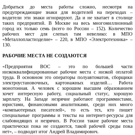
Добраться до места работы сложно, несмотря на
предупреждающие знаки для водителей на переходах –
водители эти знаки игнорируют. Да и не хватает в столице
таких предприятий. В Москве на весь многомиллионный
город их только семь (всего по России – 152). Количество
рабочих мест для слепых там невелико: в МПО
«Металлопластизделие» – 220, в МПО «Электротехника» –
130.
РАБОЧИЕ МЕСТА НЕ СОЗДАЮТСЯ
«Предприятия ВОС – это по большей части
низкоквалифицированные рабочие места с низкой оплатой
труда. В основном это операторы полуавтоматов, сборщики
электроустановочных, картонажных изделий… Работа
монотонная. А человек с хорошим высшим образованием
хочет интересную работу, социальный статус, хорошую
зарплату. На Западе незрячие работают программистами,
юристами, финансовыми аналитиками, среди них много
«компьютерных писателей», то есть тех, кто пишет
специальные программы и тексты на интернет-ресурсы для
слабовидящих и незрячих. В России такие рабочие места
практически пока не создаются, такой рабочей среды пока
нет», – подводит итог Андрей Владимирович.