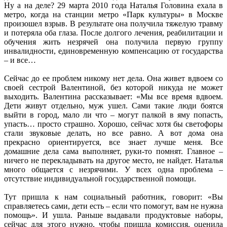
Ну а на деле? 29 марта 2010 года Наталья Головина ехала в
метро, когда на станции метро «Парк культуры» в Москве
произошел взрыв. В результате она получила тяжелую травму
и потеряла оба глаза. После долгого лечения, реабилитации и
обучения жить незрячей она получила первую группу
инвалидности, единовременную компенсацию от государства
– и все…
Сейчас до ее проблем никому нет дела. Она живет вдвоем со
своей сестрой Валентиной, без которой никуда не может
выходить. Валентина рассказывает: «Мы все время вдвоем.
Дети живут отдельно, муж ушел. Сами такие люди боятся
выйти в город, мало ли что – могут палкой в яму попасть,
упасть… просто страшно. Хорошо, сейчас хотя бы светофоры
стали звуковые делать, но все равно. А вот дома она
прекрасно ориентируется, все знает лучше меня. Все
домашние дела сама выполняет, руки-то помнят. Главное –
ничего не перекладывать на другое место, не найдет. Наталья
много общается с незрячими. У всех одна проблема –
отсутствие индивидуальной государственной помощи.
Тут пришла к нам социальный работник, говорит: «Вы
справляетесь сами, дети есть – если что помогут, вам не нужна
помощь». И ушла. Раньше выдавали продуктовые наборы,
сейчас для этого нужно, чтобы пришла комиссия, оценила