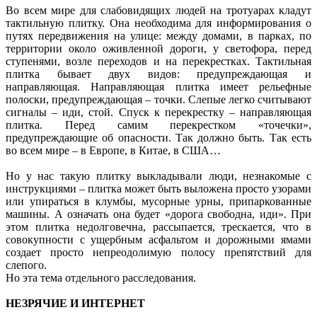
Во всем мире для слабовидящих людей на тротуарах кладут
тактильную плитку. Она необходима для информирования о
путях передвижения на улице: между домами, в парках, по
территории около оживленной дороги, у светофора, перед
ступенями, возле переходов и на перекрестках. Тактильная
плитка бывает двух видов: предупреждающая и
направляющая. Направляющая плитка имеет рельефные
полоски, предупреждающая – точки. Слепые легко считывают
сигналы – иди, стой. Спуск к перекрестку – направляющая
плитка. Перед самим перекрестком «точечки»,
предупреждающие об опасности. Так должно быть. Так есть
во всем мире – в Европе, в Китае, в США…
Но у нас такую плитку выкладывали люди, незнакомые с
инструкциями – плитка может быть выложена просто узорами
или упираться в клумбы, мусорные урны, припаркованные
машины. А означать она будет «дорога свободна, иди». При
этом плитка недолговечна, рассыпается, трескается, что в
совокупности с ущербным асфальтом и дорожными ямами
создает просто непреодолимую полосу препятствий для
слепого.
Но эта тема отдельного расследования.
НЕЗРЯЧИЕ И ИНТЕРНЕТ