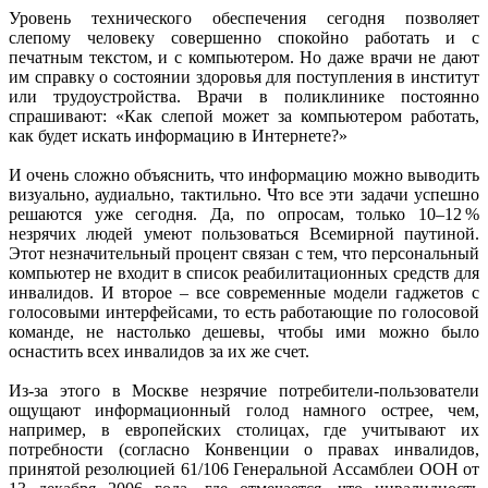
Уровень технического обеспечения сегодня позволяет
слепому человеку совершенно спокойно работать и с
печатным текстом, и с компьютером. Но даже врачи не дают
им справку о состоянии здоровья для поступления в институт
или трудоустройства. Врачи в поликлинике постоянно
спрашивают: «Как слепой может за компьютером работать,
как будет искать информацию в Интернете?»
И очень сложно объяснить, что информацию можно выводить
визуально, аудиально, тактильно. Что все эти задачи успешно
решаются уже сегодня. Да, по опросам, только 10–12 %
незрячих людей умеют пользоваться Всемирной паутиной.
Этот незначительный процент связан с тем, что персональный
компьютер не входит в список реабилитационных средств для
инвалидов. И второе – все современные модели гаджетов с
голосовыми интерфейсами, то есть работающие по голосовой
команде, не настолько дешевы, чтобы ими можно было
оснастить всех инвалидов за их же счет.
Из-за этого в Москве незрячие потребители-пользователи
ощущают информационный голод намного острее, чем,
например, в европейских столицах, где учитывают их
потребности (согласно Конвенции о правах инвалидов,
принятой резолюцией 61/106 Генеральной Ассамблеи ООН от