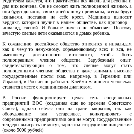
Родителям кажется, что практически вся жизнь для ребенка и
для них кончена. Он не сможет жить полноценной жизнью, а
они будут до конца своих дней к нему привязаны, всегда будут
няньками, поставив на себе крест. Медицина выносит
вердикт, который звучит в нашем обществе, как приговор –
инвалид, слепой. И больше ничего не объясняет. Поэтому
зачастую слепые дети оказываются в домах ребенка.
К сожалению, российское общество относится к инвалидам
как к чему-то ненужному, обременяющему всех и вся, не
имеющему достаточного интеллекта, чтобы быть
полноправным членом общества. Зарубежный опыт,
свидетельствующий о том, что слепые могут стать
полноценными членами общества и даже занимать высокие
государственные посты (как, например, в Германии или
Израиле), в России не работает. Клеймо «лишнего человека»
ставится вместе с медицинским диагнозом.
В России функционирует целая сеть специальных
предприятий ВОС (созданная еще во времена Советского
Союза), однако сейчас они на грани закрытия, так как
оборудование там устаревшее, конкурировать с
современными предприятиями они не могут, государственные
тендеры выиграть не могут, зарплаты сотрудников нищенские
(около 5000 рублей).