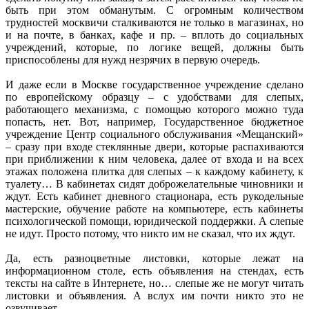
быть при этом обманутым. С огромным количеством
трудностей москвичи сталкиваются не только в магазинах, но
и на почте, в банках, кафе и пр. – вплоть до социальных
учреждений, которые, по логике вещей, должны быть
приспособ­лены для нужд незрячих в первую очередь.
И даже если в Москве государственное учреждение сделано
по европейскому образцу – с удобствами для слепых,
работающего механизма, с помощью которого можно туда
попасть, нет. Вот, например, Государственное бюджетное
учреждение Центр социального обслуживания «Мещанский»
– сразу при входе стеклянные двери, которые распахиваются
при приближении к ним человека, далее от входа и на всех
этажах положена плитка для слепых – к каждому кабинету, к
туалету… В кабинетах сидят доброжелательные чиновники и
ждут. Есть кабинет дневного стационара, есть рукодельные
мастерские, обучение работе на компьютере, есть кабинеты
психологической помощи, юридической поддержки. А слепые
не идут. Просто потому, что никто им не сказал, что их ждут.
Да, есть разноцветные листовки, которые лежат на
информационном столе, есть объявления на стендах, есть
тексты на сайте в Интернете, но… слепые же не могут читать
листовки и объявления. А вслух им почти никто это не
озвучивает.