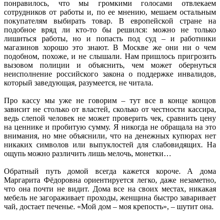
понравилось, что мы громкими голосами отвлекаем
сотрудников от работы и, по ее мнению, мешаем остальным
покупателям выбирать товар. В европейской стране на
подобное вряд ли кто-то бы решился: можно не только
лишиться работы, но и попасть под суд – и работники
магазинов хорошо это знают. В Москве же они ни о чем
подобном, похоже, и не слышали. Нам пришлось пригрозить
вызовом полиции и объяснить, чем может обернуться
неисполнение российского закона о поддержке инвалидов,
который заведующая, разумеется, не читала.
Про кассу мы уже не говорим – тут все в конце концов
зависит не столько от властей, сколько от честности кассира,
ведь слепой человек не может проверить чек, сравнить цену
на ценнике и пробитую сумму. Я никогда не обращала на это
внимания, но мне объяснили, что на денежных купюрах нет
никаких символов или выпуклостей для слабовидящих. На
ощупь можно различить лишь мелочь, монетки…
Обратный путь домой всегда кажется короче. А дома
Маргарита Фёдоровна ориентируется легко, даже незаметно,
что она почти не видит. Дома все на своих местах, никакая
мебель не загораживает проходы, женщина быстро заваривает
чай, достает печенье. «Мой дом – моя крепость», – шутит она.