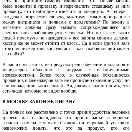
есть по принципу самообслуживания. Это раньше можно
было подойти к прилавку и перечислить стоявшему за ним
продавцу, что необходимо взвесить и завернуть. А теперь –
что делать незрячему человеку, зажатому в узком пространстве
между витринами и полками с продуктами? По закону в
магазине должны сразу вызвать сопровождающего для
слепого или слабовидящего человека. Но по факту таких
людей почему-то не находится – все заняты своими делами,
кассир же не может отойти от кассы. Да и если где-то в зале
стоит менеджер или консультант – как слабовидящий может
его найти?
В наших магазинах не предусмотрено обучение продавцов и
менеджеров общению с людьми с ограниченными
возможностями. Более того, в служебных обязанностях
продавцов и менеджеров зала не прописано оказание услуг по
сопровождению таких людей. Видящему сложно понять, что
есть люди, которые не видят вообще.
В МОСКВЕ ЗАКОН НЕ ПИСАН?
На полках все расставлено с точки зрения удобства человека
зрячего: для слабовидящих это просто банки и коробки
разного размера с чем-то. Сколько ни ощупывай упаковку,
невозможно понять, что это за продукт, кто его