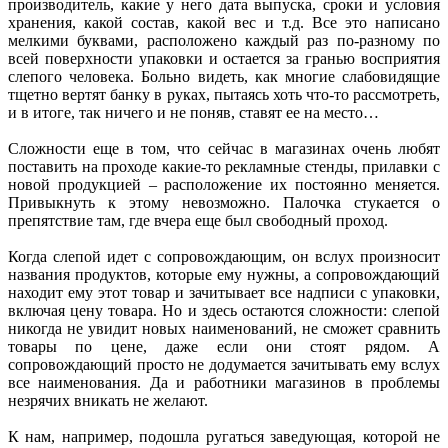
производитель, какие у него дата выпуска, сроки и условия
хранения, какой состав, какой вес и т.д. Все это написано
мелкими буквами, расположено каждый раз по-разному по
всей поверхности упаковки и остается за гранью восприятия
слепого человека. Больно видеть, как многие слабовидящие
тщетно вертят банку в руках, пытаясь хоть что-то рассмотреть,
и в итоге, так ничего и не поняв, ставят ее на место…
Сложности еще в том, что сейчас в магазинах очень любят
поставить на проходе какие-то рекламные стенды, прилавки с
новой продукцией – расположение их постоянно меняется.
Привыкнуть к этому невозможно. Палочка стукается о
препятствие там, где вчера еще был свободный проход.
Когда слепой идет с сопровождающим, он вслух произносит
названия продуктов, которые ему нужны, а сопровождающий
находит ему этот товар и зачитывает все надписи с упаковки,
включая цену товара. Но и здесь остаются сложности: слепой
никогда не увидит новых наименований, не сможет сравнить
товары по цене, даже если они стоят рядом. А
сопровождающий просто не додумается зачитывать ему вслух
все наименования. Да и работники магазинов в проблемы
незрячих вникать не желают.
К нам, например, подошла ругаться заведующая, которой не