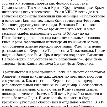
торговых и военных портов как Черного моря, так и
Средиземного. Так что, как и Крит в Средиземноморье, Крым
интересовал всех завоевателей. Уже в VIII–IV веках до н.э.
греческие колонисты потеснили киммерийцев на полуострове
и основали Пантикапею. Также были возведены Феодосия,
Херсонес, другие узловые города. Возникло Понтийское
царство. Примерно в это же время степную часть Крыма
заселили скифы, пришедшие с Дона. В 63 году до н.э.
Понтийское царство пало под натиском стальных легионов
Рима. Крым, завоеванный легионерами из Нижней Мезии,
жил обычной жизнью римской провинции. Флот и легионы
располагались в Херсонесе Таврическом (Севастополь). После
падения Западного Рима Крым перешел под власть Византии.
На территории полуострова были образованы 4–5 фем: фема
Таврика, фема Климатов, фема Сугдеи, фема Херсонеса.
Христианство в Крым пришло в I веке н.э. вместе с апостолом
Андреем, а один из крымских храмов по преданию построен
его учеником. Как известно, в Херсонесе принял крещение
равноапостольный киевский князь Владимир. С ослаблением
и падением империи степную часть Крыма заняли хазары,
половцы, печенеги. Позже, в XIII веке, Крым был включен в
состав Золотой Орды. В ходе борьбы за власть в Орде
крымский улус сумел обособиться в отдельное ханство. В XIV
веке Крымское ханство стало вассалом Порты (Турции) и