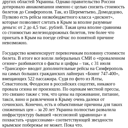
других областей Украины. Однако правительство России
дотировало авиакомпании именно с целью снизить стоимость
билетов до Симферополя. Так, из Шереметьево, Домодедово,
Пулково есть рейсы низкобюджетного класса «дисконт»,
которые позволяют слетать в Крым за вполне разумные
деньги: от 2 до 4,5 тыс. рублей. Такая цена вполне сравнима
со стоимостью железнодорожных билетов, тем более что
приехать в Крым на поезде сейчас по понятной причине
невозможно.
Государство компенсирует перевозчикам половину стоимости
билета. В итоге все вопли либеральных СМИ о «проваленном
сезоне» разбиваются о факты и цифры – так, с 31 июля
«Трансаэро» вводит дополнительные рейсы на Симферополь
на самых больших гражданских лайнерах «Боинг 747-400»,
вмещающих 522 пассажира. Судя по фото из Ялты,
Севастополя, Феодосии в российских соцсетях, никакого
провала сезона не произошло. По оценкам местной прессы,
это связано также с тем, что цены на проживание, питание,
такси, вино и развлечения в Крыму очень далеки от
сочинских. Конечно, есть и объективные причины для таких
сниженных цен – за 20 лет Украина полностью развалила
инфраструктуру бывшей «всесоюзной здравницы» и
похвастать «рэдиссонами» соответствующей звездности
крымское побережье не может. Пока что.