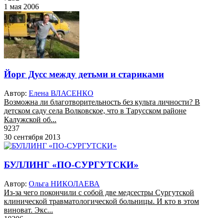
1 мая 2006
Йорг Дусс между детьми и стариками
Автор:
Елена ВЛАСЕНКО
Возможна ли благотворительность без культа личности? В
детском саду села Волковское, что в Тарусском районе
Калужской об...
9237
30 сентября 2013
БУЛЛИНГ «ПО-СУРГУТСКИ»
Автор:
Ольга НИКОЛАЕВА
Из-за чего покончили с собой две медсестры Сургутской
клинической травматологической больницы. И кто в этом
виноват. Экс...