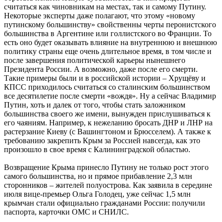
считаться как чиновникам на местах, так и самому Путину.
Некоторые эксперты даже полагают, что этому «новому
путинскому большинству» свойственны черты перонистского
большинства в Аргентине или голлистского во Франции. То
есть оно будет оказывать влияние на внутреннюю и внешнюю
политику страны еще очень длительное время, в том числе и
после завершения политической карьеры нынешнего
Президента России. А возможно, даже после его смерти.
Такие примеры были и в российской истории – Хрущёву и
КПСС приходилось считаться со сталинским большинством
все десятилетие после смерти «вождя». Ну а сейчас Владимир
Путин, хоть и далек от того, чтобы стать заложником
большинства своего же имени, вынужден прислушиваться к
его чаяниям. Например, к нежеланию бросать ДНР и ЛНР на
растерзание Киеву (с Вашингтоном и Брюсселем). А также к
требованию закрепить Крым за Россией навсегда, как это
произошло в свое время с Калининградской областью.
Возвращение Крыма принесло Путину не только рост этого
самого большинства, но и прямое прибавление 2,3 млн
сторонников – жителей полуострова. Как заявила в середине
июля вице-премьер Ольга Голодец, уже сейчас 1,5 млн
крымчан стали официально гражданами России: получили
паспорта, карточки ОМС и СНИЛС.