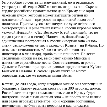
(что вообще-то считается нарушением), но и расширило
утвержденный еще в 2007-м список игорных зон. Скрепя
сердце российское правительство дало Крыму еще один
лакомый кусок, который может вытащить регион из
дотационной ямы – при условии правильной налоговой
политики. Причем кусок этот ничуть не хуже нефтяного
месторождения. Крым станет пятой в России игровой зоной,
«южной Невадой», «Лас-Вегасом» (с той разницей, что не
среди пустыни, а в степи). Напомним, ближайшая (и
единственная построенная в России) игорная зона «Азов-
сити» расположена не так и далеко от Крыма – на Кубани. По
отзывам специалистов, «Азов-сити», обошедшаяся
инвесторам в миллиард, прибыли не приносит. Не летят
столичные игроки на юг, выбирают казино Минска и
известные европейские места. Соответственно, игроки с
Дальнего Востока при прочих равных предпочитают Кубани
Бангкок и Патайю. В самом Крыму также не могут
определиться, где же возвести мини-Вегас.
Кстати, до 2009 года, когда игорный бизнес был запрещен на
Украине, в Крыму располагалось почти 300 игорных домов.
Российские эксперты полагают, что, если в Крыму будет
построена нормальная игорная зона – не просто пара казино
или залов игровых автоматов, но и хорошие гостиницы,
помещения, где будет жить персонал и расположатся