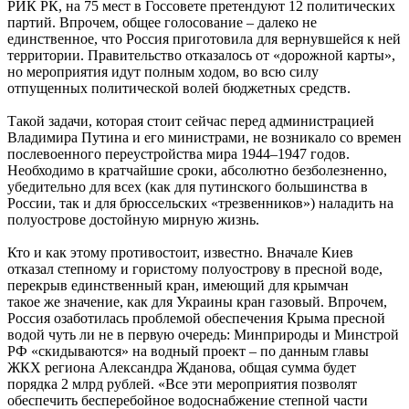
РИК РК, на 75 мест в Госсовете претендуют 12 политических
партий. Впрочем, общее голосование – далеко не
единственное, что Россия приготовила для вернувшейся к ней
территории. Правительство отказалось от «дорожной карты»,
но мероприятия идут полным ходом, во всю силу
отпущенных политической волей бюджетных средств.
Такой задачи, которая стоит сейчас перед администрацией
Владимира Путина и его министрами, не возникало со времен
послевоенного переустройства мира 1944–1947 годов.
Необходимо в кратчайшие сроки, абсолютно безболезненно,
убедительно для всех (как для путинского большинства в
России, так и для брюссельских «трезвенников») наладить на
полуострове достойную мирную жизнь.
Кто и как этому противостоит, известно. Вначале Киев
отказал степному и гористому полуострову в пресной воде,
перекрыв единственный кран, имеющий для крымчан
такое же значение, как для Украины кран газовый. Впрочем,
Россия озаботилась проблемой обеспечения Крыма пресной
водой чуть ли не в первую очередь: Минприроды и Минстрой
РФ «скидываются» на водный проект – по данным главы
ЖКХ региона Александра Жданова, общая сумма будет
порядка 2 млрд рублей. «Все эти мероприятия позволят
обеспечить бесперебойное водоснабжение степной части