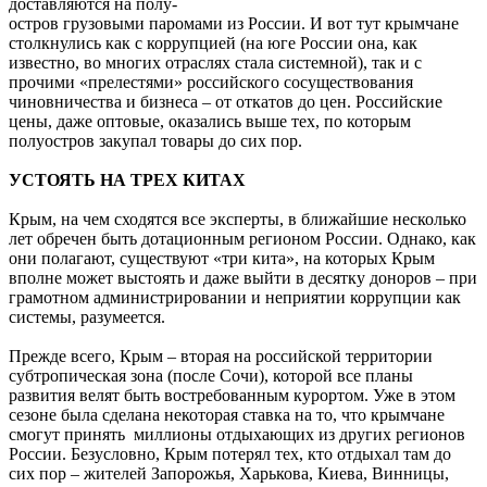
доставляются на полу-
остров грузовыми паромами из России. И вот тут крымчане
столкнулись как с коррупцией (на юге России она, как
известно, во многих отраслях стала системной), так и с
прочими «прелестями» российского сосуществования
чиновничества и бизнеса – от откатов до цен. Российские
цены, даже оптовые, оказались выше тех, по которым
полуостров закупал товары до сих пор.
УСТОЯТЬ НА ТРЕХ КИТАХ
Крым, на чем сходятся все эксперты, в ближайшие несколько
лет обречен быть дотационным регионом России. Однако, как
они полагают, существуют «три кита», на которых Крым
вполне может выстоять и даже выйти в десятку доноров – при
грамотном администрировании и неприятии коррупции как
системы, разумеется.
Прежде всего, Крым – вторая на российской территории
субтропическая зона (после Сочи), которой все планы
развития велят быть востребованным курортом. Уже в этом
сезоне была сделана некоторая ставка на то, что крымчане
смогут принять миллионы отдыхающих из других регионов
России. Безусловно, Крым потерял тех, кто отдыхал там до
сих пор – жителей Запорожья, Харькова, Киева, Винницы,