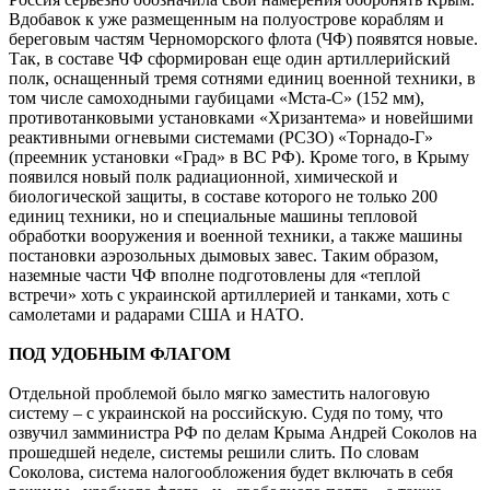
Вдобавок к уже размещенным на полуострове кораблям и
береговым частям Черноморского флота (ЧФ) появятся новые.
Так, в составе ЧФ сформирован еще один артиллерийский
полк, оснащенный тремя сотнями единиц военной техники, в
том числе самоходными гаубицами «Мста-С» (152 мм),
противотанковыми установками «Хризантема» и новейшими
реактивными огневыми системами (РСЗО) «Торнадо-Г»
(преемник установки «Град» в ВС РФ). Кроме того, в Крыму
появился новый полк радиационной, химической и
биологической защиты, в составе которого не только 200
единиц техники, но и специальные машины тепловой
обработки вооружения и военной техники, а также машины
постановки аэрозольных дымовых завес. Таким образом,
наземные части ЧФ вполне подготовлены для «теплой
встречи» хоть с украинской артиллерией и танками, хоть с
самолетами и радарами США и НАТО.
ПОД УДОБНЫМ ФЛАГОМ
Отдельной проблемой было мягко заместить налоговую
систему – с украинской на российскую. Судя по тому, что
озвучил замминистра РФ по делам Крыма Андрей Соколов на
прошедшей неделе, системы решили слить. По словам
Соколова, система налогообложения будет включать в себя