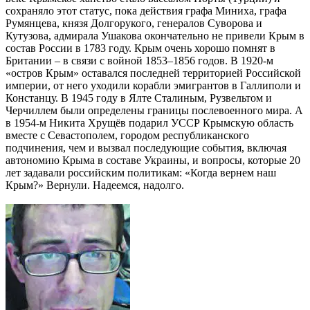
сохраняло этот статус, пока действия графа Миниха, графа
Румянцева, князя Долгорукого, генералов Суворова и
Кутузова, адмирала Ушакова окончательно не привели Крым в
состав России в 1783 году. Крым очень хорошо помнят в
Британии – в связи с войной 1853–1856 годов. В 1920-м
«остров Крым» оставался последней территорией Российской
империи, от него уходили корабли эмигрантов в Галлиполи и
Констанцу. В 1945 году в Ялте Сталиным, Рузвельтом и
Черчиллем были определены границы послевоенного мира. А
в 1954-м Никита Хрущёв подарил УССР Крымскую область
вместе с Севастополем, городом республиканского
подчинения, чем и вызвал последующие события, включая
автономию Крыма в составе Украины, и вопросы, которые 20
лет задавали российским политикам: «Когда вернем наш
Крым?» Вернули. Надеемся, надолго.