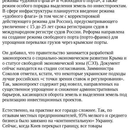
режимы «удобного флага» и «свободного порта», а также
режим особого порядка выделения земель по инвестпроектам.
В сфере инфраструктуры планируется введение режима
«удобного флага» (в том числе с корректировкой
действующего режима для России), предусматривающего
увеличение с 15 до 25 лет срока регистрации судов в
международном регистре судов России. Реформа направлена
на создание режима свободного порта (порто-франко) для
упрощения перевалки грузов через крымские порты.
Он добавил, что правительство занимается разработкой
законопроекта о социально-экономическом развитии Крыма и
о статусе свободной экономической зоны (СЭЗ). Документ
сейчас находится на стадии согласования. Замминистра
Соколов отметил, кстати, что некоторые украинские подходы
лучше российских «с точки зрения ставок и регулирования».
Так, законопроект содержит ряд новелл, направленных на
существенное упрощение и снижение административных
барьеров, касающихся оборота земель и выделения земель под
реализацию инвестиционных проектов.
Естественно, на практике все гораздо сложнее. Так, по
отзывам местных предпринимателей, 95% мелкого и среднего
бизнеса было завязано на «континентальную» Украину.
Сейчас, когда Киев перекрыл границу, все товары