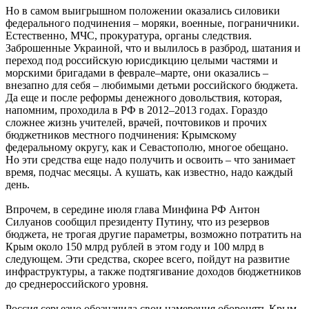
Но в самом выигрышном положении оказались силовики
федерального подчинения – моряки, военные, пограничники.
Естественно, МЧС, прокуратура, органы следствия.
Заброшенные Украиной, что и вылилось в разброд, шатания и
переход под российскую юрисдикцию целыми частями и
морскими бригадами в феврале–марте, они оказались –
внезапно для себя – любимыми детьми российского бюджета.
Да еще и после реформы денежного довольствия, которая,
напомним, проходила в РФ в 2012–2013 годах. Гораздо
сложнее жизнь учителей, врачей, почтовиков и прочих
бюджетников местного подчинения: Крымскому
федеральному округу, как и Севастополю, многое обещано.
Но эти средства еще надо получить и освоить – что занимает
время, подчас месяцы. А кушать, как известно, надо каждый
день.
Впрочем, в середине июля глава Минфина РФ Антон
Силуанов сообщил президенту Путину, что из резервов
бюджета, не трогая другие параметры, возможно потратить на
Крым около 150 млрд рублей в этом году и 100 млрд в
следующем. Эти средства, скорее всего, пойдут на развитие
инфраструктуры, а также подтягивание доходов бюджетников
до среднероссийского уровня.
Россия серьезно обозначила свои намерения оборонять Крым.