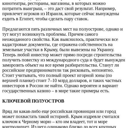
кинотеатры, рестораны, магазины, в которых можно
потратить выигрыш, – это даст свой результат. Например,
привлечет игроков из Израиля, которые сейчас вынуждены
ездить в Египет, чтобы сделать пару ставок.
Предлагаются пять различных мест на полуострове, однако и
тут могут возникнуть проблемы. Причем самого
неожиданного свойства. Как выяснилось, практически все
кадастровые документы, где отражена собственность на
земельные участки в Крыму, были вывезены на Украину.
Теперь любой инвестор может прямо посреди строительства
получить повестку из международного суда и будет вынужден
заморозить объект на все время разбирательства. Станут ли
российские предприниматели так рисковать, непонятно.
Стоит учитывать, что полный проект игорной зоны (по
верхней планке) стоит 7–10 млрд долларов, и таких частных
инвесторов в России не найти. Однако вероятен и вариант
государственных казино – в мире такие примеры есть.
КЛЮЧЕВОЙ ПОЛУОСТРОВ
Вряд ли какая-либо еще российская провинция или город
может похвастать такой историей. Крым издревле считался
ключом к Черному морю – кто им владеет, тот и море
контролирует. Из него одинаково близко до всех крупных