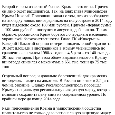
Второй и всем известный бизнес Крыма – это вина. Причем
он явно будет расширяться. Так, на днях глава Минсельхоза
Крыма Николай Полюшкин заявил о том, что из госбюджета
на закладку новых виноградников на полуострове в 2014 году
будет выделено около 160 млн рублей. Причем «первая сумма
– 100 млн рублей – поступит в августе», добавил он. Таким
образом, российский Крым борется с очередным наследием
украинской бесхозяйственности. Глава ГК «Инкерман»
Валерий Шамотий оценил потери винодельческой отрасли за
30 лет: площади виноградников в Крыму уменьшились по
сравнению с началом 1980-х годов в 4,5 раза – со 140 тыс. до
30 тыс. гектаров. При этом объем выращиваемого в Крыму
винограда снизился с максимума в 651 тыс. тонн до 75 тыс.
тонн.
Отдельный вопрос, и довольно болезненный для крымских
виноделов, – акциз на алкоголь. В России он выше в 2,5 раза,
чем на Украине. Однако Росалкогольконтроль пообещал
Крыму специальную региональную акцизную марку, которая
позволит сохранить цену вина на современном уровне. По
крайней мере до конца 2014 года.
Ради присоединения Крыма и умиротворения общества
правительство не только дало региональную акцизную марку