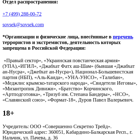
Отдел распространения:
+7 (499) 288-00-72
sovsek@sovsek.com
*Организации и физические лица, внесённные в
перечень
террористов и экстремистов, деятельность которых
запрещена в Российской Федерации:
«Правый сектор», «Украинская повстанческая армия»
(УПА),«ИГИЛ», «Джабхат Фатх аш-Шам» (бывшая «Джабхат
ан-Нусра», «Джебхат ан-Нусра»), Национал-Большевистская
партия (НБП), «Аль-Каида», «УНА-УНСО», «Талибан»,
«Меджлис крымско-татарского народа», «Свидетели Иеговы»,
«Мизантропик Дивижн», «Братство» Корчинского,
«Артподготовка», «Тризуб им. Степана Бандеры», «НСО»,
«Славянский союз», «Формат-18», Дуров Павел Валерьевич.
18+
Учредитель: ООО «Совершенно Секретно Трейд».
Юридический адрес: 360051, Кабардино-Балкарская Респ., г.
Нальчик, ул. Пачева, д. 36