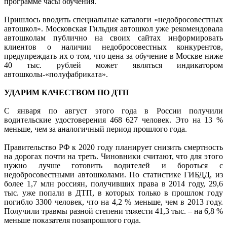
программе часы обучения.
Пришлось вводить специальные каталоги «недобросовестных
автошкол». Московская Гильдия автошкол уже рекомендовала
автошколам публично на своих сайтах информировать
клиентов о наличии недобросовестных конкурентов,
предупреждать их о том, что цена за обучение в Москве ниже
40 тыс. рублей может являться индикатором
автошколы-«полуфабриката».
УДАРИМ КАЧЕСТВОМ ПО ДТП
С января по август этого года в России получили
водительские удостоверения 468 627 человек. Это на 13 %
меньше, чем за аналогичный период прошлого года.
Правительство РФ к 2020 году планирует снизить смертность
на дорогах почти на треть. Чиновники считают, что для этого
нужно лучше готовить водителей и бороться с
недобросовестными автошколами. По статистике ГИБДД, из
более 1,7 млн россиян, получивших права в 2014 году, 29,6
тыс. уже попали в ДТП, в которых только в прошлом году
погибло 3300 человек, что на 4,2 % меньше, чем в 2013 году.
Получили травмы разной степени тяжести 41,3 тыс. – на 6,8 %
меньше показателя позапрошлого года.