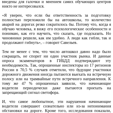
введены для галочки и мнением самих обучающих центров
никто не интересовался.
«Я уверен, что если бы ответственность за подготовку
полностью переложили бы на автошколы, то количество
аварий на дорогах резко сократилось бы. Потому что, когда я
обучаю человека, я вижу его психологические особенности и
понимаю, как его научить, что сказать, где подсказать. Но
чиновники решили, как им удобно. А люди как гибли, так и
продолжают гибнуть», – говорит Савельев.
Тем не менее с тем, что число автошкол давно надо было
сокращать, не спорит ни один участник рынка. И данные
опроса экзаменаторов в ГИБДД подтверждают эту
необходимость. Так, опрошенные инспекторы из 17 регионов
России в 70,5 % случаев отметили, что будущие участники
дорожного движения иногда пытаются выехать на встречную
полосу или на трамвайные пути встречного направления. К
тому же 47 % опрошенных заявили, что начинающие
водители периодически даже пытаются проехать на
запрещающий сигнал светофора.
И, что самое любопытное, эти нарушения начинающие
водители совершают сознательно или из-за непонимания
обстановки на дороге. Кроме того, исследования показали,