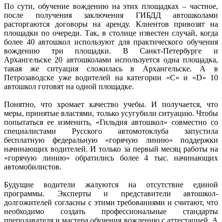
По сути, обучение вождению на этих площадках – частное,
после получения заключения ГИБДД автошколами
расторгаются договоры на аренду. Клиентов привозят на
площадки по очереди. Так, в столице известен случай, когда
более 40 автошкол используют для практического обучения
вождению три площадки. В Санкт-Петербурге и
Архангельске 20 автошколами используется одна площадка,
такая же ситуация сложилась в Архангельске. А в
Петрозаводске уже водителей на категории «C» и «D» 10
автошкол готовят на одной площадке.
Понятно, что хромает качество учебы. И получается, что
меры, принятые властями, только усугубили ситуацию. Чтобы
попытаться ее изменить, «Гильдия автошкол» совместно со
специалистами Русского автомотоклуба запустила
бесплатную федеральную «горячую линию» поддержки
начинающих водителей. И только за первый месяц работы на
«горячую линию» обратились более 4 тыс. начинающих
автомобилистов.
Будущие водители жалуются на отсутствие единой
программы. Эксперты и представители автошкол-
долгожителей согласны с этими требованиями и считают, что
необходимо создать профессиональные стандарты
преподавателя и мастера обучения вождению с аттестацией. А