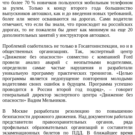
что более 70 % новичков пользуются мобильным телефоном
за рулем. Только к концу второго года большинство
выпускников автошкол, как и до введения новых требований,
более или менее осваиваются на дорогах. Сами водители
отмечают, что если бы знали, что происходит на российских
дорогах, то не пожалели бы денег как минимум на еще 20
дополнительных занятий у инструкторов автошкол.
Проблемой озаботились не только в Госавтоинспекции, но и в
общественных организациях. Так, экспертный центр
«Движение без опасности» совместно с компанией Ford
провели анализ аварий с неопытными водителями,
определили самые частые нарушения и разработали
уникальную программу практических тренингов. «Целью
программы является недопущение повторения молодыми
водителями своих ошибок в будущем. Программа успешно
проводится в России второй год подряд», – говорит
генеральный директор экспертного центра «Движение без
опасности» Вадим Мельников.
В Москве разработали резолюцию по повышению
безопасности дорожного движения. Над документом работали
представители правоохранительных органов, ряда
профильных образовательных организаций и составители
экзаменационных билетов по ПДД. В ближайшее время