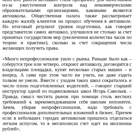
из-за ужесточения контроля над некоммерческими
образовательными организациями, каковыми являются
автошколы. Общественная палата также рассматривает
каждую жалобу клиентов на процесс обучения в автошколе.
Но итоговый результат уровня подготовки, как говорят
представители самих автошкол, улучшился не столько за счет
принятых государством мер (увеличения количества часов по
теории и практике), сколько за счет сокращения числа
желающих получить права.
«Много непрофессионалов ушло с рынка. Раньше было как –
соберутся трое или четверо, откроют автошколу, договорятся с
владельцами площадки, купят несколько старых машин – и
вперед. А сами при этом часто ни учить, ни даже ездить
толком не умели. Вместе с уходом таких школ сократилось и
число плохо подготовленных водителей, – говорит старший
инструктор одной из подмосковных школ Игорь Савельев. –
Правда, смысл чистить рынок при помощи столь жестких
требований к зарекомендовавшим себя школам непонятен.
Зачем, убирая непрофессионалов, надо требовать с
профессионалов дополнительных вложений в бизнес. Причем
если в небольших городах автошколам пришлось отделаться
легким испугом, то в мегаполисах счет идет на миллионы
рублей».