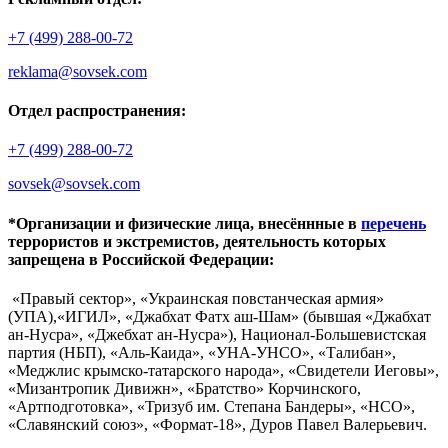
+7 (499) 288-00-72
reklama@sovsek.com
Отдел распространения:
+7 (499) 288-00-72
sovsek@sovsek.com
*Организации и физические лица, внесённные в
перечень
террористов и экстремистов, деятельность которых
запрещена в Российской Федерации:
«Правый сектор», «Украинская повстанческая армия»
(УПА),«ИГИЛ», «Джабхат Фатх аш-Шам» (бывшая «Джабхат
ан-Нусра», «Джебхат ан-Нусра»), Национал-Большевистская
партия (НБП), «Аль-Каида», «УНА-УНСО», «Талибан»,
«Меджлис крымско-татарского народа», «Свидетели Иеговы»,
«Мизантропик Дивижн», «Братство» Корчинского,
«Артподготовка», «Тризуб им. Степана Бандеры», «НСО»,
«Славянский союз», «Формат-18», Дуров Павел Валерьевич.