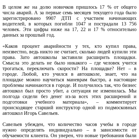
В целом же на долю новичков пришлось 17 % от общего
числа аварий. А за первые семь месяцев текущего года было
зарегистрировано 9907 ДТП с участием начинающих
водителей, в которых погибли 1047 и пострадали 13 756
человек. Эти цифры ниже на 17, 22 и 17 % относительно
данных за прошлый год.
«Каков процент аварийности у тех, кто купил права,
неизвестно, ведь никто не считает, сколько людей купили эти
права. Зато автошколы заставили расширить площадки.
Смысла это делать не было никакого – где человек учится
трогаться, переключать скорости? На площадке? Нет – в
городе. Любой, кто учился в автошколе, знает, что на
площадке можно научиться маневрам быстро, а настоящие
проблемы начинаются в городе. И получилось так, что бизнес
автошкол был просто убит, а ситуация не изменилась. Мы
полгода сидели без денег из-за всех этих расширений и
подготовки учебного материала», – комментирует
происходящее старший инструктор одной из подмосковных
автошкол Игорь Савельев.
Савельев убежден, что количество часов учебы в городе
нужно определять индивидуально – в зависимости от
обучаемости клиента. Он уверен, что новые требования были