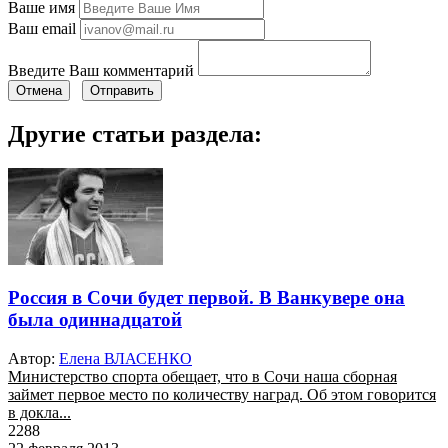
Ваше имя
Ваш email
Введите Ваш комментарий
Отмена
Отправить
Другие статьи раздела:
Россия в Сочи будет первой. В Ванкувере она
была одиннадцатой
Автор:
Елена ВЛАСЕНКО
Министерство спорта обещает, что в Сочи наша сборная
займет первое место по количеству наград. Об этом говорится
в докла...
2288