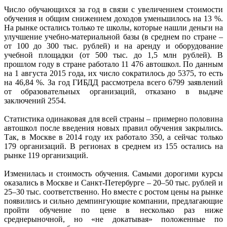
Число обучающихся за год в связи с увеличением стоимости
обучения и общим снижением доходов уменьшилось на 13 %.
На рынке остались только те школы, которые нашли деньги на
улучшение учебно-материальной базы (в среднем по стране –
от 100 до 300 тыс. рублей) и на аренду и оборудование
учебной площадки (от 500 тыс. до 1,5 млн рублей). В
прошлом году в стране работало 11 476 автошкол. По данным
на 1 августа 2015 года, их число сократилось до 5375, то есть
на 46,84 %. За год ГИБДД рассмотрела всего 6799 заявлений
от образовательных организаций, отказано в выдаче
заключений 2554.
Статистика одинаковая для всей страны – примерно половина
автошкол после введения новых правил обучения закрылись.
Так, в Москве в 2014 году их работало 350, а сейчас только
179 организаций. В регионах в среднем из 155 остались на
рынке 119 организаций.
Изменилась и стоимость обучения. Самыми дорогими курсы
оказались в Москве и Санкт-Петербурге – 20–50 тыс. рублей и
25–30 тыс. соответственно. Но вместе с ростом цены на рынке
появились и сильно демпингующие компании, предлагающие
пройти обучение по цене в несколько раз ниже
среднерыночной, но «не докатывая» положенные по