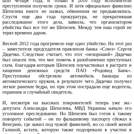
шло четыре года, и только в 2010 году исполнители
преступления получили сроки. И хотя официально фамилию
Шепелева никто не назвал, обвинения не предъявлялись.
Спустя еще два года прокуратура, не прекратившая
расследование этого дела, заявила, что организатором
убийства был все тот же Шепелев. Между тем наш герой не
терял времени даром.
Весной 2012 года прогремело еще одно убийство. На этот раз
– заместителя председателя правления банка «Союз» Сергея
Дядечко. Следствие считает, что этот «нехороший» Дядечко
был опасен тем, что мог помочь в разоблачении преступных
схем, благодаря которым Шепелев поучаствовал в растрате и
хищении денежных средств ПАО «Родовид Банк».
Преступники обстреляли автомобиль банкира из
автоматического оружия, в результате чего Дядечко получил
легкое ранение бедра, но при этом пострадали еще водитель,
охранник и случайный свидетель.
И, несмотря на высоких покровителей теперь уже экс-
депутата Александра Шепелева, МВД Украины начало его
уголовное преследование. Но Шепелев был готов к такому
повороту событий – он по фальшивому паспорту сбежал в
Венгрию, где зажил под чужой фамилией, но со своей женой
Галиной, кстати, которую также подозревали в участии в