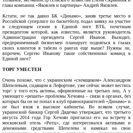
глава компании «Яковлев и партнеры» Андрей Яковлев.
Кстати, не так давно БК «Динамо», заняв третье место в
Российской суперлиге по баскетболу, подал заявку на участие
в следующем сезоне в Единой лиге ВТБ, почетным
президентом которой, как известно, является руководитель
Администрации президента Сергей Иванов. Выходит,
предприимчивый бизнесмен планирует подняться в глазах
своих клиентов в табели о рангах еще выше? Нужны ли,
впрочем, Сергею Иванову такие собственники команд в
Единой лиге?
ТОРГ УМЕСТЕН
Очень похоже, что с украинским «схемщиком» Александром
Шепелевым, сидящим в Лефортове, уже сейчас может вестись
торг: у того есть активы, оформ­ленные на третьих лиц. А у
умеющего «решать» проблемы Хечояна – связи в органах, без
которых бы он не попал в клуб правоохранителей «Динамо» и
не был вхож в высокие кабинеты. Во всяком случае,
украинский банкир Сергей Дядечко утверждает, что третьего
августа 2014 года Гор Хечоян пригласил его на встречу в
московский отель «Ритц», где интересовался активами и
денежными средствами Шепелева и намекал на свои