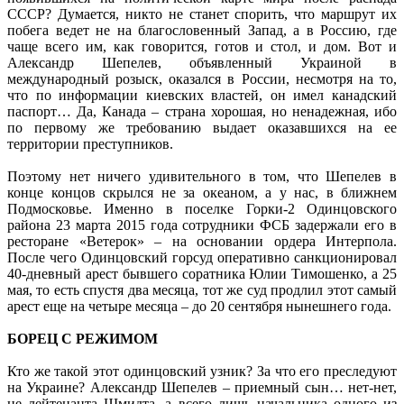
СССР? Думается, никто не станет спорить, что маршрут их
побега ведет не на благословенный Запад, а в Россию, где
чаще всего им, как говорится, готов и стол, и дом. Вот и
Александр Шепелев, объявленный Украиной в
международный розыск, оказался в России, несмотря на то,
что по информации киевских властей, он имел канадский
паспорт… Да, Канада – страна хорошая, но ненадежная, ибо
по первому же требованию выдает оказавшихся на ее
территории преступников.
Поэтому нет ничего удивительного в том, что Шепелев в
конце концов скрылся не за океаном, а у нас, в ближнем
Подмос­ковье. Именно в поселке Горки-2 Одинцовского
района 23 марта 2015 года сотрудники ФСБ задержали его в
ресторане «Ветерок» – на основании ордера Интерпола.
После чего Одинцовский горсуд оперативно санкционировал
40-дневный арест бывшего соратника Юлии Тимошенко, а 25
мая, то есть спустя два месяца, тот же суд продлил этот самый
арест еще на четыре месяца – до 20 сентября нынешнего года.
БОРЕЦ С РЕЖИМОМ
Кто же такой этот одинцовский узник? За что его преследуют
на Украине? Александр Шепелев – приемный сын… нет-нет,
не лейтенанта Шмидта, а всего лишь начальника одного из