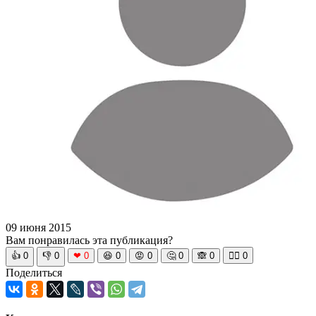
09 июня 2015
Вам понравилась эта публикация?
👍
0
👎
0
❤
0
😆
0
😡
0
🤔
0
🙈
0
🧘‍♀️
0
Поделиться