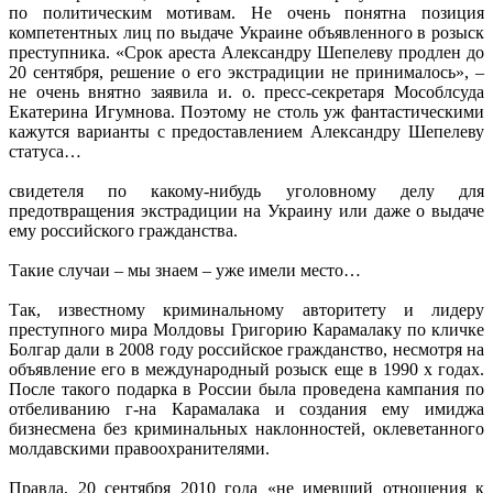
по политическим мотивам. Не очень понятна позиция
компетентных лиц по выдаче Украине объявленного в розыск
преступника. «Срок ареста Александру Шепелеву продлен до
20 сентября, решение о его экстрадиции не принималось», –
не очень внятно заявила и. о. пресс-секретаря Мособлсуда
Екатерина Игумнова. Поэтому не столь уж фантастическими
кажутся варианты с предоставлением Александру Шепелеву
статуса…
свидетеля по какому-нибудь уголовному делу для
предотвращения экстрадиции на Украину или даже о выдаче
ему российского гражданства.
Такие случаи – мы знаем – уже имели место…
Так, известному криминальному авторитету и лидеру
преступного мира Молдовы Григорию Карамалаку по кличке
Болгар дали в 2008 году российское гражданство, несмотря на
объявление его в международный розыск еще в 1990 х годах.
После такого подарка в России была проведена кампания по
отбеливанию г-на Карамалака и создания ему имиджа
бизнесмена без криминальных наклонностей, оклеветанного
молдавскими правоохранителями.
Правда, 20 сентября 2010 года «не имевший отношения к