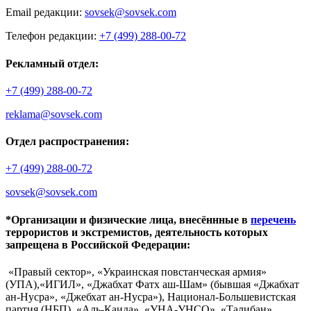
Email редакции:
sovsek@sovsek.com
Телефон редакции:
+7 (499) 288-00-72
Рекламный отдел:
+7 (499) 288-00-72
reklama@sovsek.com
Отдел распространения:
+7 (499) 288-00-72
sovsek@sovsek.com
*Организации и физические лица, внесённные в
перечень
террористов и экстремистов, деятельность которых
запрещена в Российской Федерации:
«Правый сектор», «Украинская повстанческая армия»
(УПА),«ИГИЛ», «Джабхат Фатх аш-Шам» (бывшая «Джабхат
ан-Нусра», «Джебхат ан-Нусра»), Национал-Большевистская
партия (НБП), «Аль-Каида», «УНА-УНСО», «Талибан»,