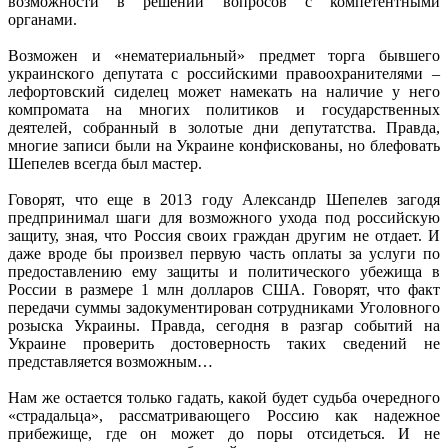
возможности в решении вопросов с компетентными
органами.
Возможен и «нематериальный» предмет торга бывшего
украинского депутата с российскими правоохранителями –
лефортовский сиделец может намекать на наличие у него
компромата на многих политиков и государственных
деятелей, собранный в золотые дни депутатства. Правда,
многие записи были на Украине конфискованы, но блефовать
Шепелев всегда был мастер.
Говорят, что еще в 2013 году Александр Шепелев загодя
предпринимал шаги для возможного ухода под российскую
защиту, зная, что Россия своих граждан другим не отдает. И
даже вроде бы произвел первую часть оплаты за услуги по
предоставлению ему защиты и политического убежища в
России в размере 1 млн долларов США. Говорят, что факт
передачи суммы задокументирован сотрудниками Уголовного
розыска Украины. Правда, сегодня в разгар событий на
Украине проверить достоверность таких сведений не
представляется возможным…
Нам же остается только гадать, какой будет судьба очередного
«страдальца», рассматривающего Россию как надежное
прибежище, где он может до поры отсидеться. И не