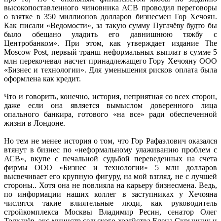
высокопоставленного чиновника АСВ проводил переговоры
о взятке в 350 миллионов долларов бизнесмен Гор Хечоян.
Как писали «Ведомости», за такую сумму Пугачёву будто бы
было обещано уладить его давнишнюю тяжбу с
Центробанком». При этом, как утверждает издание The
Moscow Post, первый транш неформальных выплат в сумме 5
млн перекочевал насчет принадлежащего Гору Хечояну ООО
«Бизнес и технологии». Для уменьшения рисков оплата была
оформлена как кредит.
Что и говорить, конечно, история, неприятная со всех сторон,
даже если она является вымыслом доверенного лица
опального банкира, готового «на все» ради обеспеченной
жизни в Лондоне.
Но тем не менее история о том, что Гор Рафаэлович оказался
втянут в бизнес по «неформальному улаживанию проблем с
АСВ», вкупе с печальной судьбой переведенных на счета
фирмы ООО «Бизнес и технологии» 5 млн долларов
высвечивает его крупную фигуру, на мой взгляд, не с лучшей
стороны.. Хотя она не повлияла на карьеру бизнесмена. Ведь,
по информации наших коллег в заступниках у Хечояна
числятся такие влиятельные люди, как руководитель
стройкомплекса Москвы Владимир Ресин, сенатор Олег
Толкачёв, экс-министр сельского хозяйства Елена Скрынник и