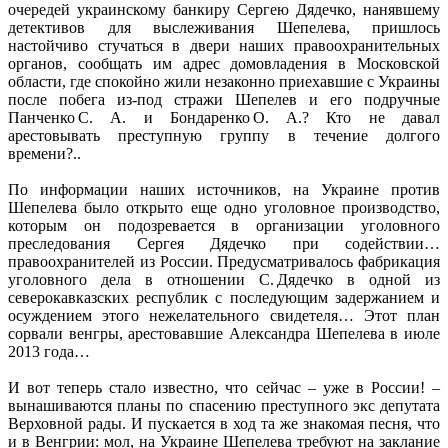
очередей украинскому банкиру Сергею Дядечко, нанявшему
детективов для выслеживания Шепелева, пришлось
настойчиво стучаться в двери наших правоохранительных
органов, сообщать им адрес домовладения в Московской
области, где спокойно жили незаконно приехавшие с Украины
после побега из-под стражи Шепелев и его подручные
Панченко С. А. и Бондаренко О. А.? Кто не давал
арестовывать преступную группу в течение долгого
времени?..
По информации наших источников, на Украине против
Шепелева было открыто еще одно уголовное производство,
которым он подозревается в организации уголовного
преследования Сергея Дядечко при содействии…
правоохранителей из России. Предусматривалось фабрикация
уголовного дела в отношении С. Дядечко в одной из
северокавказских республик с последующим задержанием и
осуждением этого нежелательного свидетеля… Этот план
сорвали венгры, арестовавшие Александра Шепелева в июле
2013 года…
И вот теперь стало известно, что сейчас – уже в России! –
вынашиваются планы по спасению преступного экс депутата
Верховной рады. И пускается в ход та же знакомая песня, что
и в Венгрии: мол, на Украине Шепелева требуют на заклание