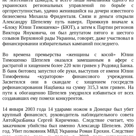
украинских региональных управлений по борьбе с
оргпреступностью, удачно женившийся на дочери известного
бизнесмена Михаила Фриденталя. Связи и деньги открыли
Александру Шепелеву путь наверх. Примкнув вначале к
«Блоку Юлии Тимошенко» (БЮТ), а затем к Партии регионов
Виктора Януковича, он был депутатом пятого и шестого
созывов Верховной рады Украины, говорят, даже участвовал в
финансировании избирательных кампаний последнего.
Во времена премьерства «женщины с косой» Юлии
Тимошенко Шепелев оказался замешанным в афере с
растратой и хищением более 220 млн гривен у Родовид Банка.
В банк бютовец запустил обе руки, выступив от имени Юлии
Тимофеевны «куратором» финансового учреждения.
Засветился они в скандале с хищением госсредств
рефинансирования Нацбанка на сумму 315,3 млн гривен. На
пути к обогащению Шепелев умудрился избавиться от всех
создававших ему помехи конкурентов.
14 января 2003 года 14 ударами ножом в Донецке был убит
крупный финансист, руководитель наблюдательного совета
АвтоКразБанка Сергей Кириченко. Следствие считает, что
заказчиком убийства был именно Александр Шепелев. 2006
год. Убит полковник МВД Украины Роман Ерохин. Следствие