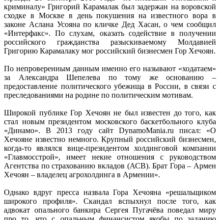
криминалу» Григорий Карамалак был задержан на воровской
сходке в Москве в день покушения на известного вора в
законе Аслана Усояна по кличке Дед Хасан, о чем сообщил
«Интерфакс». По слухам, оказать содействие в получении
российского гражданства разыскиваемому Молдавией
Григорию Карамалаку мог российский бизнесмен Гор Хечоян.
По непроверенным данным именно его называют «ходатаем»
за Александра Шепелева по тому же основанию –
предоставление политического убежища в России, в связи с
преследованиями на родине по политическим мотивам.
Широкой публике Гор Хечоян не был известен до того, как
стал новым президентом московского баскетбольного клуба
«Динамо». В 2013 году сайт DynamoMania.ru писал: «О
Хечояне известно немного. Крупный российский бизнесмен,
когда-то являлся вице-президентом холдинговой компании
«Главмосстрой», имеет некие отношения с руководством
Агентства по страхованию вкладов (АСВ). Брат Гора – Армен
Хечоян – владелец агрохолдинга в Армении».
Однако вдруг пресса назвала Гора Хечояна «решальщиком
широкого профиля». Скандал вспыхнул после того, как
адвокат опального банкира Сергея Пугачёва поведал миру
про то, что с опальным финансистом якобы по заданию