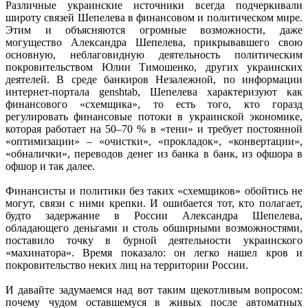
Различные украинские источники всегда подчеркивали
широту связей Шепелева в финансовом и политическом мире.
Этим и объясняются огромные возможности, даже
могущество Александра Шепелева, прикрывавшего свою
основную, неблаговидную деятельность политическим
покровительством Юлии Тимошенко, других украинских
деятелей. В среде банкиров Незалежной, по информации
интернет-портала genshtab, Шепелева характеризуют как
финансового «схемщика», то есть того, кто горазд
регулировать финансовые потоки в украинской экономике,
которая работает на 50–70 % в «тени» и требует постоянной
«оптимизации» – «очистки», «прокладок», «конвертации»,
«обналички», переводов денег из банка в банк, из офшора в
офшор и так далее.
Финансисты и политики без таких «схемщиков» обойтись не
могут, связи с ними крепки. И ошибается тот, кто полагает,
будто задержание в России Александра Шепелева,
обладающего деньгами и столь обширными возможностями,
поставило точку в бурной деятельности украинского
«махинатора». Время показало: он легко нашел кров и
покровительство неких лиц на территории России.
И давайте задумаемся над вот таким щекотливым вопросом:
почему чудом оставшемуся в живых после автоматных