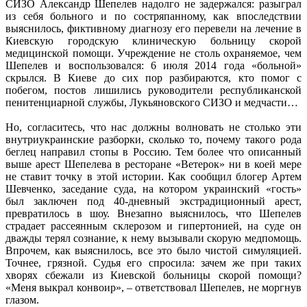
СИЗО Александр Шепелев надолго не задержался: разыграл
из себя больного и по состряпанному, как впоследствии
выяснилось, фиктивному диагнозу его перевели на лечение в
Киевскую городскую клиническую больницу скорой
медицинской помощи. Учреждение не столь охраняемое, чем
Шепелев и воспользовался: 6 июля 2014 года «больной»
скрылся. В Киеве до сих пор разбираются, кто помог с
побегом, постов лишились руководители республиканской
пенитенциарной службы, Лукьяновского СИЗО и медчасти…
Но, согласитесь, что нас должны волновать не столько эти
внутриукраинские разборки, сколько то, почему такого рода
беглец направил стопы в Россию. Тем более что описанный
выше арест Шепелева в ресторане «Ветерок» ни в коей мере
не ставит точку в этой истории. Как сообщил блогер Артем
Шевченко, заседание суда, на котором украинский «гость»
был заключен под 40-дневный экстрадиционный арест,
превратилось в шоу. Внезапно выяснилось, что Шепелев
страдает рассеянным склерозом и гипертонией, на суде он
дважды терял сознание, к нему вызывали скорую медпомощь.
Впрочем, как выяснилось, все это было чистой симуляцией.
Точнее, грязной. Судья его спросила: зачем же при таких
хворях сбежали из Киевской больницы скорой помощи?
«Меня выкрал конвоир», – ответствовал Шепелев, не моргнув
глазом.