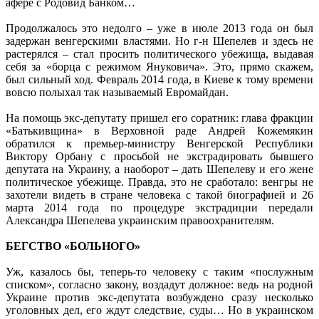
афере с Родовид Банком…
Продолжалось это недолго – уже в июле 2013 года он был
задержан венгерскими властями. Но г-н Шепелев и здесь не
растерялся – стал просить политического убежища, выдавая
себя за «борца с режимом Януковича». Это, прямо скажем,
был сильный ход. Февраль 2014 года, в Киеве к тому времени
вовсю полыхал так называемый Евромайдан.
На помощь экс-депутату пришел его соратник: глава фракции
«Батькивщина» в Верховной раде Андрей Кожемякин
обратился к премьер-министру Венгерской Республики
Виктору Орбану с просьбой не экстрадировать бывшего
депутата на Украину, а наоборот – дать Шепелеву и его жене
политическое убежище. Правда, это не сработало: венгры не
захотели видеть в стране человека с такой биографией и 26
марта 2014 года по процедуре экстрадиции передали
Александра Шепелева украинским правоохранителям.
БЕГСТВО «БОЛЬНОГО»
Уж, казалось бы, теперь-то человеку с таким «послужным
списком», согласно закону, воздадут должное: ведь на родной
Украине против экс-депутата возбуждено сразу несколько
уголовных дел, его ждут следствие, суды… Но в украинском