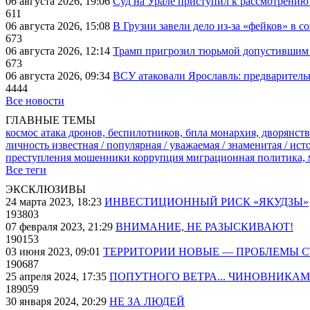
06 августа 2026, 19:06
Суд на Урале приступил к рассмотрени
611
06 августа 2026, 15:08
В Грузии завели дело из-за «фейков» в с
673
06 августа 2026, 12:14
Трамп пригрозил тюрьмой допустившим 
673
06 августа 2026, 09:34
ВСУ атаковали Ярославль: предварител
4444
Все новости
ГЛАВНЫЕ ТЕМЫ
космос
атака дронов, беспилотников, бпла
монархия, дворянств
личность известная / популярная / уважаемая / знаменитая / ис
преступления
мошенники
коррупция
миграционная политика,
Все теги
ЭКСКЛЮЗИВЫ
24 марта 2023, 18:23
ИНВЕСТИЦИОННЫЙ РИСК «ЯКУДЗЫ»
193803
07 февраля 2023, 21:29
ВНИМАНИЕ, НЕ РАЗЫСКИВАЮТ!
190153
03 июня 2023, 09:01
ТЕРРИТОРИИ НОВЫЕ — ПРОБЛЕМЫ 
190687
25 апреля 2024, 17:35
ПОПУТНОГО ВЕТРА... ЧИНОВНИКАМ
189059
30 января 2024, 20:29
НЕ ЗА ЛЮДЕЙ