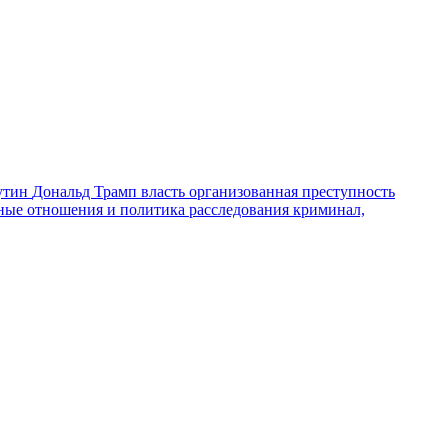
утин
Дональд Трамп
власть
организованная преступность
ные отношения и политика
расследования
криминал,