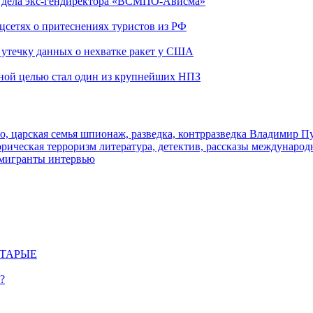
ю дела экс-гендиректора «ВСМПО-Ависма»
оцсетях о притеснениях туристов из РФ
утечку данных о нехватке ракет у США
ьной целью стал один из крупнейших НПЗ
о, царская семья
шпионаж, разведка, контрразведка
Владимир П
торическая
терроризм
литература, детектив, рассказы
международ
 мигранты
интервью
СТАРЫЕ
?