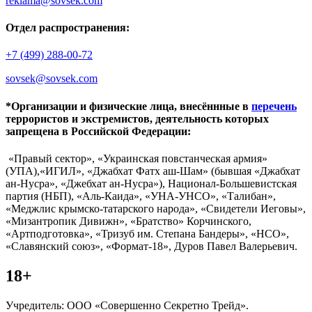
reklama@sovsek.com
Отдел распространения:
+7 (499) 288-00-72
sovsek@sovsek.com
*Организации и физические лица, внесённные в
перечень
террористов и экстремистов, деятельность которых
запрещена в Российской Федерации:
«Правый сектор», «Украинская повстанческая армия»
(УПА),«ИГИЛ», «Джабхат Фатх аш-Шам» (бывшая «Джабхат
ан-Нусра», «Джебхат ан-Нусра»), Национал-Большевистская
партия (НБП), «Аль-Каида», «УНА-УНСО», «Талибан»,
«Меджлис крымско-татарского народа», «Свидетели Иеговы»,
«Мизантропик Дивижн», «Братство» Корчинского,
«Артподготовка», «Тризуб им. Степана Бандеры», «НСО»,
«Славянский союз», «Формат-18», Дуров Павел Валерьевич.
18+
Учредитель: ООО «Совершенно Секретно Трейд».