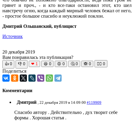
грянет и проч., - и кто все-таки остановил этот, кто шел
навстречу огню, когда каждый мирный человек бежал от него,
- простое большое спасибо и неуклюжий поклон.
Дмитрий Ольшанский, публицист
Источник
20 декабря 2019
Вам понравилась эта публикация?
👍
0
👎
0
❤
1
😆
0
😡
0
🤔
0
🙈
0
🧘‍♀️
0
Поделиться
Комментарии
Дмитрий
, 22 декабря 2019 в 14:09:00
#119909
Спасибо автору . Действительно , дух творит себе
формы . Хорошая статья .