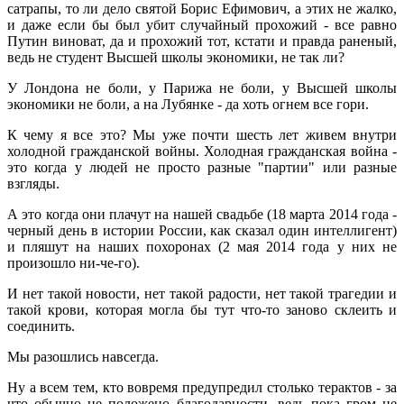
сатрапы, то ли дело святой Борис Ефимович, а этих не жалко,
и даже если бы был убит случайный прохожий - все равно
Путин виноват, да и прохожий тот, кстати и правда раненый,
ведь не студент Высшей школы экономики, не так ли?
У Лондона не боли, у Парижа не боли, у Высшей школы
экономики не боли, а на Лубянке - да хоть огнем все гори.
К чему я все это? Мы уже почти шесть лет живем внутри
холодной гражданской войны. Холодная гражданская война -
это когда у людей не просто разные "партии" или разные
взгляды.
А это когда они плачут на нашей свадьбе (18 марта 2014 года -
черный день в истории России, как сказал один интеллигент)
и пляшут на наших похоронах (2 мая 2014 года у них не
произошло ни-че-го).
И нет такой новости, нет такой радости, нет такой трагедии и
такой крови, которая могла бы тут что-то заново склеить и
соединить.
Мы разошлись навсегда.
Ну а всем тем, кто вовремя предупредил столько терактов - за
что обычно не положено благодарности, ведь пока гром не