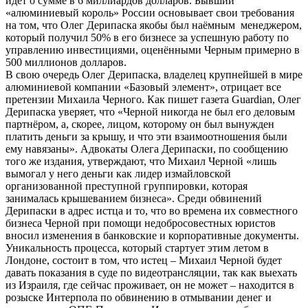
идёт о сумме в 6 миллиардов долларов. Бывший
«алюминиевый король» России основывает свои требования
на том, что Олег Дерипаска якобы был наёмным менеджером,
который получил 50% в его бизнесе за успешную работу по
управлению инвестициями, оценёнными Черным примерно в
500 миллионов долларов.
В свою очередь Олег Дерипаска, владелец крупнейшей в мире
алюминиевой компании «Базовый элемент», отрицает все
претензии Михаила Черного. Как пишет газета Guardian, Олег
Дерипаска уверяет, что «Черной никогда не был его деловым
партнёром, а, скорее, лицом, которому он был вынужден
платить деньги за крышу, и что эти взаимоотношения были
ему навязаны». Адвокаты Олега Дерипаски, по сообщению
того же издания, утверждают, что Михаил Черной «лишь
вымогал у него деньги как лидер измайловской
организованной преступной группировки, которая
занималась крышеванием бизнеса». Среди обвинений
Дерипаски в адрес истца и то, что во времена их совместного
бизнеса Черной при помощи недобросовестных юристов
вносил изменения в банковские и корпоративные документы.
Уникальность процесса, который стартует этим летом в
Лондоне, состоит в том, что истец – Михаил Черной будет
давать показания в суде по видеотрансляции, так как выехать
из Израиля, где сейчас проживает, он не может – находится в
розыске Интерпола по обвинению в отмывании денег и