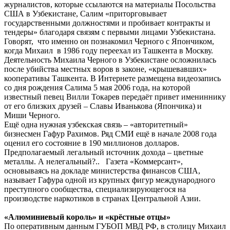
журналистов, которые ссылаются на материалы Посольства
США в Узбекистане, Салим «приторговывает
государственными должностями и пробивает контракты и
тендеры» благодаря связям с первыми лицами Узбекистана.
Говорят, что именно он познакомил Черного с Япончиком,
когда Михаил в 1986 году переехал из Ташкента в Москву.
Деятельность Михаила Черного в Узбекистане осложнилась
после убийства местных воров в законе, «крышевавших»
кооперативы Ташкента. В Интернете размещена видеозапись
со дня рождения Салима 5 мая 2006 года, на которой
известный певец Вилли Токарев передаёт привет имениннику
от его близких друзей – Славы Иванькова (Япончика) и
Миши Черного.
Ещё одна нужная узбекская связь – «авторитетный»
бизнесмен Гафур Рахимов. Ряд СМИ ещё в начале 2008 года
оценил его состояние в 190 миллионов долларов.
Предполагаемый легальный источник дохода – цветные
металлы. А нелегальный?.. Газета «Коммерсант»,
основываясь на докладе министерства финансов США,
называет Гафура одной из крупных фигур международного
преступного сообщества, специализирующегося на
производстве наркотиков в странах Центральной Азии.
«Алюминиевый король» и «крёстные отцы»
По оперативным данным ГУБОП МВД РФ, в столицу Михаил