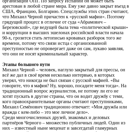
организации ОПГ. По запросу Испании он может быть
арестован в любой стране мира. Ему уже давно закрыт въезд в
США, Францию, Болгарию. Спецслужбы этих стран считают,
что Михаил Черной причастен к «русской мафии». Поэтому
грядущий процесс в отличие от суда «Абрамович –
Березовский», где ведущей была тема «политической крыши»
и коррупции в высших эшелонах российской власти начала
90-х, грозится стать летописью кровавых разборок того же
времени, потому что связи истца с организованной
преступностью не опровергает даже он сам, лукаво заявляя,
что они не носят криминальный характер.
Этапы большого пути
Михаил Черной – человек, наглухо закрытый для прессы, он
всё же дал в своё время несколько интервью, в которых
уверял, что никогда не был связан с русской мафией. «Вы
говорите, что я мафия? Ну, хорошо, посадите меня тогда». На
традиционный вопрос журналистов, не потому ли его не
хотят пускать в другие страны, что он водит дружбу с теми,
кого правоохранительные органы считают преступниками,
Михаил Семёнович традиционно отвечает: «Моя дружба или
вражда с кем-либо – это мое личное дело».
Среди многочисленных друзей, знакомых и деловых
партнёров Черного – множество публичных людей. Один из
них – известный ныне меценат и завсегдатай гламурных