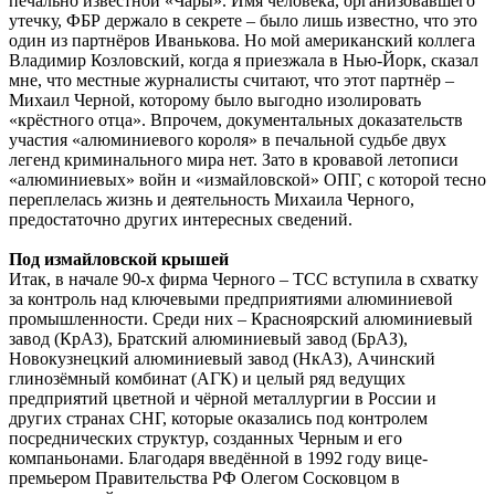
печально известной «Чары». Имя человека, организовавшего
утечку, ФБР держало в секрете – было лишь известно, что это
один из партнёров Иванькова. Но мой американский коллега
Владимир Козловский, когда я приезжала в Нью-Йорк, сказал
мне, что местные журналисты считают, что этот партнёр –
Михаил Черной, которому было выгодно изолировать
«крёстного отца». Впрочем, документальных доказательств
участия «алюминиевого короля» в печальной судьбе двух
легенд криминального мира нет. Зато в кровавой летописи
«алюминиевых» войн и «измайловской» ОПГ, с которой тесно
переплелась жизнь и деятельность Михаила Черного,
предостаточно других интересных сведений.
Под измайловской крышей
Итак, в начале 90-х фирма Черного – ТСС вступила в схватку
за контроль над ключевыми предприятиями алюминиевой
промышленности. Среди них – Красноярский алюминиевый
завод (КрАЗ), Братский алюминиевый завод (БрАЗ),
Новокузнецкий алюминиевый завод (НкАЗ), Ачинский
глинозёмный комбинат (АГК) и целый ряд ведущих
предприятий цветной и чёрной металлургии в России и
других странах СНГ, которые оказались под контролем
посреднических структур, созданных Черным и его
компаньонами. Благодаря введённой в 1992 году вице-
премьером Правительства РФ Олегом Сосковцом в