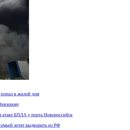
 попал в жилой дом
Невзорову
я атаке БПЛА у порта Новороссийск
семьей хотят выдворить из РФ