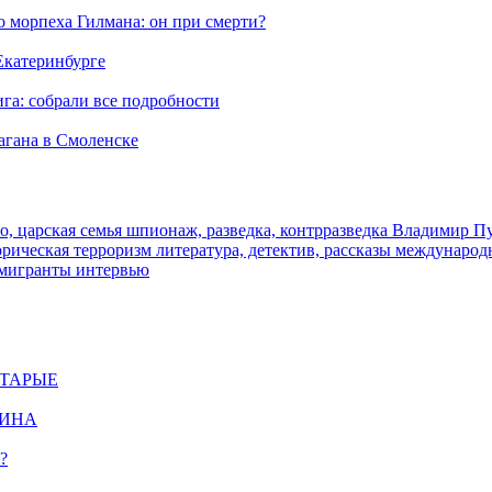
морпеха Гилмана: он при смерти?
 Екатеринбурге
га: собрали все подробности
агана в Смоленске
о, царская семья
шпионаж, разведка, контрразведка
Владимир П
торическая
терроризм
литература, детектив, рассказы
международ
 мигранты
интервью
СТАРЫЕ
ЩИНА
?