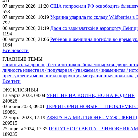
411
07 августа 2026, 11:20
США попросили РФ освободить бывшего 
558
07 августа 2026, 10:19
Украина ударила по складу Wildberries в
792
06 августа 2026, 21:19
Дрон со взрывчаткой в аэропорту Лейпци
1194
06 августа 2026, 21:06
Ребёнок и женщина погибли во время ур
1064
Все новости
ГЛАВНЫЕ ТЕМЫ
космос
атака дронов, беспилотников, бпла
монархия, дворянств
личность известная / популярная / уважаемая / знаменитая / ис
преступления
мошенники
коррупция
миграционная политика,
Все теги
ЭКСКЛЮЗИВЫ
13 марта 2023, 08:04
УБИТ НЕ НА ВОЙНЕ, НО НА РОДИНЕ
240626
03 июня 2023, 09:01
ТЕРРИТОРИИ НОВЫЕ — ПРОБЛЕМЫ 
190861
22 марта 2023, 17:19
АФЕРА НА МИЛЛИОНЫ. МУЖ - ЖЕН
209515
25 апреля 2024, 17:35
ПОПУТНОГО ВЕТРА... ЧИНОВНИКАМ
189235