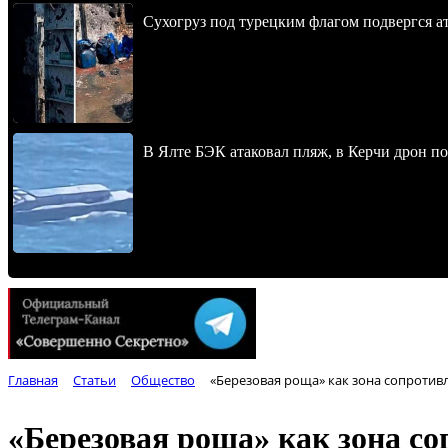
Сухогруз под турецким флагом подвергся 
В Ялте БЭК атаковал пляж, в Керчи дрон п
Главная
Статьи
Общество
«Березовая роща» как зона сопротив
«Березовая роща» как зона с