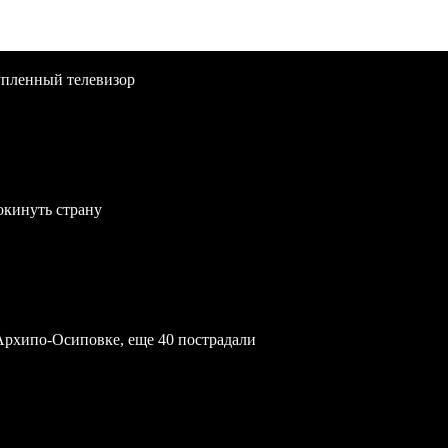
упленный телевизор
окинуть страну
Архипо-Осиповке, еще 40 пострадали