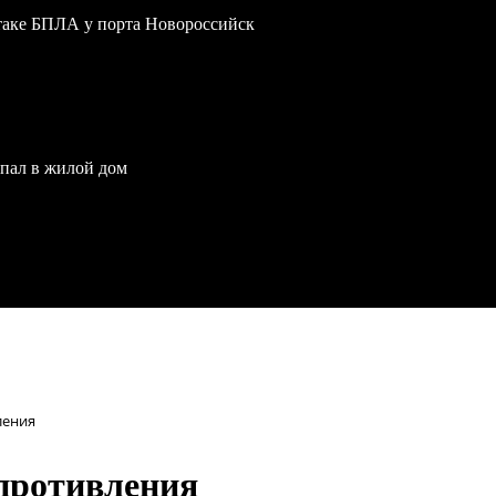
атаке БПЛА у порта Новороссийск
опал в жилой дом
ления
опротивления