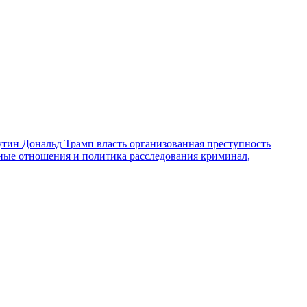
утин
Дональд Трамп
власть
организованная преступность
ные отношения и политика
расследования
криминал,