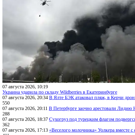
07 августа 2026, 10:19
Украина ударила по складу Wildberries в Екатеринбурге
07 августа 2026, 20:34
В Ялте БЭК атаковал пляж, в Керчи дрон
550
07 августа 2026, 20:11
В Петербурге заочно арестовали Лидию 
288
07 августа 2026, 18:37
Сухогруз под турецким флагом подвергс
362
07 августа 2026, 17:13
«Веселого молочника» Уолкера вместе с 