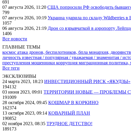
691
07 августа 2026, 11:20
США попросили РФ освободить бывшего 
799
07 августа 2026, 10:19
Украина ударила по складу Wildberries в
1057
06 августа 2026, 21:19
Дрон со взрывчаткой в аэропорту Лейпци
1406
Все новости
ГЛАВНЫЕ ТЕМЫ
космос
атака дронов, беспилотников, бпла
монархия, дворянств
личность известная / популярная / уважаемая / знаменитая / ис
преступления
мошенники
коррупция
миграционная политика,
Все теги
ЭКСКЛЮЗИВЫ
24 марта 2023, 18:23
ИНВЕСТИЦИОННЫЙ РИСК «ЯКУДЗЫ»
194132
03 июня 2023, 09:01
ТЕРРИТОРИИ НОВЫЕ — ПРОБЛЕМЫ 
191009
28 октября 2024, 09:45
КОШМАР В КОРКИНО
162374
13 октября 2023, 09:14
КОВАРНЫЙ ПЛАН
190852
02 ноября 2023, 08:35
ТРУДНОЕ ДЕТСТВО!
189173