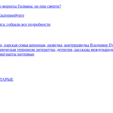
морпеха Гилмана: он при смерти?
 Екатеринбурге
га: собрали все подробности
о, царская семья
шпионаж, разведка, контрразведка
Владимир П
торическая
терроризм
литература, детектив, рассказы
международ
 мигранты
интервью
СТАРЫЕ