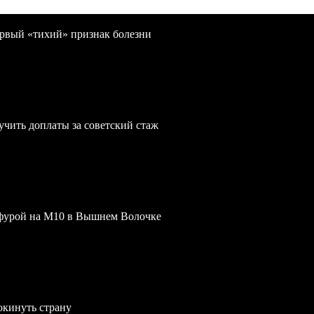
первый «тихий» признак болезни
учить доплаты за советский стаж
 фурой на М10 в Вышнем Волочке
окинуть страну