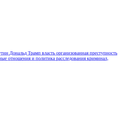
утин
Дональд Трамп
власть
организованная преступность
ные отношения и политика
расследования
криминал,