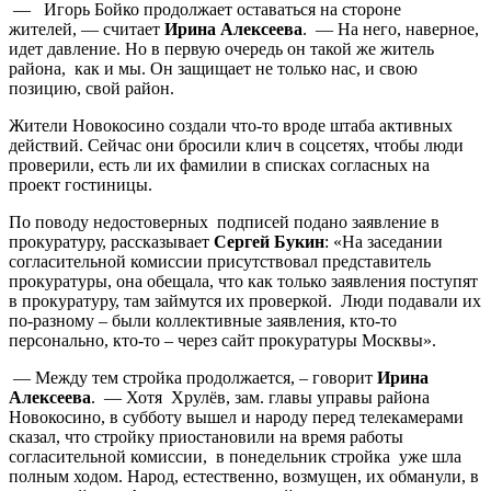
— Игорь Бойко продолжает оставаться на стороне
жителей, — считает
Ирина Алексеева
. — На него, наверное,
идет давление. Но в первую очередь он такой же житель
района, как и мы. Он защищает не только нас, и свою
позицию, свой район.
Жители Новокосино создали что-то вроде штаба активных
действий. Сейчас они бросили клич в соцсетях, чтобы люди
проверили, есть ли их фамилии в списках согласных на
проект гостиницы.
По поводу недостоверных подписей подано заявление в
прокуратуру, рассказывает
Сергей Букин
: «На заседании
согласительной комиссии присутствовал представитель
прокуратуры, она обещала, что как только заявления поступят
в прокуратуру, там займутся их проверкой. Люди подавали их
по-разному – были коллективные заявления, кто-то
персонально, кто-то – через сайт прокуратуры Москвы».
— Между тем стройка продолжается, – говорит
Ирина
Алексеева
. — Хотя Хрулёв, зам. главы управы района
Новокосино, в субботу вышел и народу перед телекамерами
сказал, что стройку приостановили на время работы
согласительной комиссии, в понедельник стройка уже шла
полным ходом. Народ, естественно, возмущен, их обманули, в