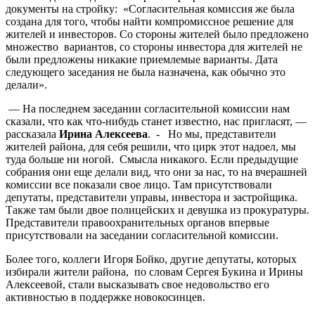
документы на стройку: «Согласительная комиссия же была
создана для того, чтобы найти компромиссное решение для
жителей и инвесторов. Со стороны жителей было предложено
множество вариантов, со стороны инвестора для жителей не
были предложены никакие приемлемые варианты. Дата
следующего заседания не была назначена, как обычно это
делали».
— На последнем заседании согласительной комиссии нам
сказали, что как что-нибудь станет известно, нас пригласят, —
рассказала
Ирина Алексеева
. - Но мы, представители
жителей района, для себя решили, что цирк этот надоел, мы
туда больше ни ногой. Смысла никакого. Если предыдущие
собрания они еще делали вид, что они за нас, то на вчерашней
комиссии все показали свое лицо. Там присутствовали
депутаты, представители управы, инвестора и застройщика.
Также там были двое полицейских и девушка из прокуратуры.
Представители правоохранительных органов впервые
присутствовали на заседании согласительной комиссии.
Более того, коллеги Игоря Бойко, другие депутаты, которых
избирали жители района, по словам Сергея Букина и Ирины
Алексеевой, стали высказывать свое недовольство его
активностью в поддержке новокосинцев.