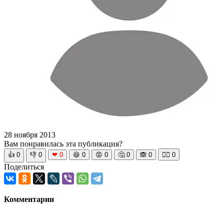
28 ноября 2013
Вам понравилась эта публикация?
👍
0
👎
0
❤
0
😆
0
😡
0
🤔
0
🙈
0
🧘‍♀️
0
Поделиться
Комментарии