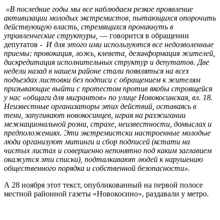
«В последние годы мы все наблюдаем резкое проявление
активизации молодых экстремистов, пытающихся опорочить
действующую власть, стремящихся проникнуть в
управленческие структуры,
— говорится в обращении
депутатов -
И для этого ими используются все недозволенные
приемы: провокация, ложь, клевета, дезинформация жителей,
дискредитация исполнительных структур и депутатов. Две
недели назад в нашем районе стали появляться на всех
подъездах листовки без подписи с обращением к жителям
призывающие выйти с протестом против якобы строящейся
у нас «общаги для мигрантов» по улице Новокосинская, вл. 18.
Неизвестные организаторы этих действий, оставаясь в
тени, запугивают новокосинцев, играя на разжигании
межнациональной розни, страхе, неизвестности, домыслах и
предположениях. Эти экстремистски настроенные молодые
люди организуют митинги и сбор подписей (кстати на
чистых листах и совершенно непонятно под каким заглавием
окажутся эти списки), подталкивают людей к нарушению
общественного порядка и собственной безопасности».
А 28 ноября этот текст, опубликованный на первой полосе
местной районной газеты «Новокосино», раздавали у метро.