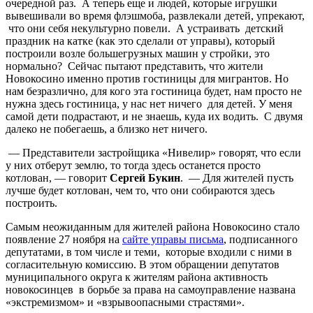
очередной раз. А теперь еще и людей, которые игрушки
вывешивали во время флэшмоба, развлекали детей, упрекают,
что они себя некультурно повели. А устраивать детский
праздник на катке (как это сделали от управы), который
построили возле большегрузных машин у стройки, это
нормально? Сейчас пытают представить, что жители
Новокосино именно против гостиницы для мигрантов. Но
нам безразлично, для кого эта гостиница будет, нам просто не
нужна здесь гостиница, у нас нет ничего для детей. У меня
самой дети подрастают, и не знаешь, куда их водить. С двумя
далеко не побегаешь, а близко нет ничего.
— Представители застройщика «Нивелир» говорят, что если
у них отберут землю, то тогда здесь останется просто
котлован, — говорит
Сергей Букин
. — Для жителей пусть
лучше будет котлован, чем то, что они собираются здесь
построить.
Самым неожиданным для жителей района Новокосино стало
появление 27 ноября на
сайте управы письма
, подписанного
депутатами, в том числе и теми, которые входили с ними в
согласительную комиссию. В этом обращении депутатов
муниципального округа к жителям района активность
новокосинцев в борьбе за права на самоуправление названа
«экстремизмом» и «взрывоопасными страстями».