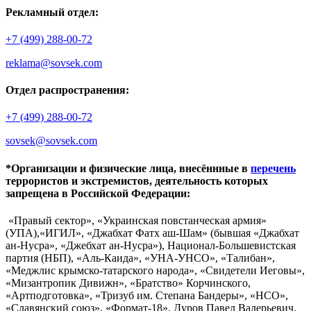
Рекламный отдел:
+7 (499) 288-00-72
reklama@sovsek.com
Отдел распространения:
+7 (499) 288-00-72
sovsek@sovsek.com
*Организации и физические лица, внесённные в
перечень
террористов и экстремистов, деятельность которых
запрещена в Российской Федерации:
«Правый сектор», «Украинская повстанческая армия»
(УПА),«ИГИЛ», «Джабхат Фатх аш-Шам» (бывшая «Джабхат
ан-Нусра», «Джебхат ан-Нусра»), Национал-Большевистская
партия (НБП), «Аль-Каида», «УНА-УНСО», «Талибан»,
«Меджлис крымско-татарского народа», «Свидетели Иеговы»,
«Мизантропик Дивижн», «Братство» Корчинского,
«Артподготовка», «Тризуб им. Степана Бандеры», «НСО»,
«Славянский союз», «Формат-18», Дуров Павел Валерьевич.