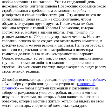
любой гостиницы как таковой. Уже на следующий день
несколько сотен жителей района Новокосино собрались около
стройплощадки с требованием остановить стройку и
разобраться в сложившейся ситуации. Эту акцию никто не
согласовывал, люди вышли на сход спонтанно, чтобы
обсудить ситуацию друг с другом. После схода им была
обещана встреча с главой Управы Новокосино, которая
состоялась 20 ноября в здании школы. Туда пришло, по
разным данным от 700 до полутора тысяч человек. На этом
собрании решено было создать согласительную комиссию, в
которую вошли жители района и депутаты. На переговорах с
властями и представителями застройщика и инвестора
комиссия должна была найти компромиссный вариант.
Однако несколько встреч, как считают члены инициативной
группы, не помогли добиться главного – приостановки
стройки. Из окон своих квартир люди ежедневно видят работу
строительной техники.
23 ноября новокосинцы проводят «
прогулку против стройки
»,
а 24 ноября у стройплощадки они устроили «
плюшевый
флэшмоб
» — мамы с детьми приходили и развешивали на
заборе, ограждающем участок стройки, шарики и мягкие
игрушки с листками, на которых были написаны названия
объектов, которые местные жители хотели бы видеть на этом
месте – аквапарк, спортивный комплекс, культурно-