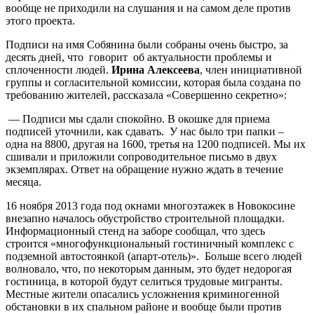
вообще не приходили на слушания и на самом деле против
этого проекта.
Подписи на имя Собянина были собраны очень быстро, за
десять дней, что говорит об актуальности проблемы и
сплоченности людей.
Ирина Алексеева
, член инициативной
группы и согласительной комиссии, которая была создана по
требованию жителей, рассказала «Совершенно секретно»:
— Подписи мы сдали спокойно. В окошке для приема
подписей уточнили, как сдавать. У нас было три папки –
одна на 8800, другая на 1600, третья на 1200 подписей. Мы их
сшивали и приложили сопроводительное письмо в двух
экземплярах. Ответ на обращение нужно ждать в течение
месяца.
16 ноября 2013 года под окнами многоэтажек в Новокосине
внезапно началось обустройство строительной площадки.
Информационный стенд на заборе сообщал, что здесь
строится «многофункциональный гостиничный комплекс с
подземной автостоянкой (апарт-отель)». Больше всего людей
волновало, что, по некоторым данным, это будет недорогая
гостиница, в которой будут селиться трудовые мигранты.
Местные жители опасались усложнения криминогенной
обстановки в их спальном районе и вообще были против