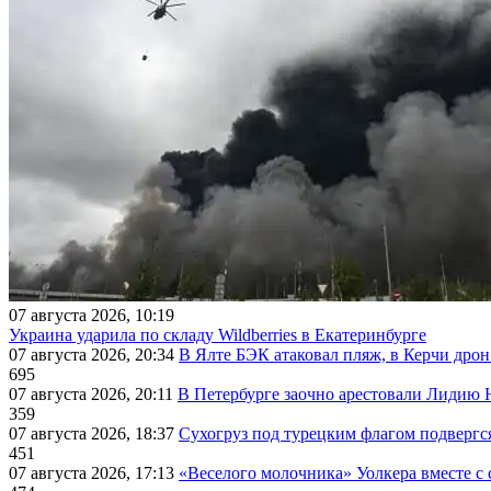
07 августа 2026, 10:19
Украина ударила по складу Wildberries в Екатеринбурге
07 августа 2026, 20:34
В Ялте БЭК атаковал пляж, в Керчи дрон
695
07 августа 2026, 20:11
В Петербурге заочно арестовали Лидию 
359
07 августа 2026, 18:37
Сухогруз под турецким флагом подвергс
451
07 августа 2026, 17:13
«Веселого молочника» Уолкера вместе с 