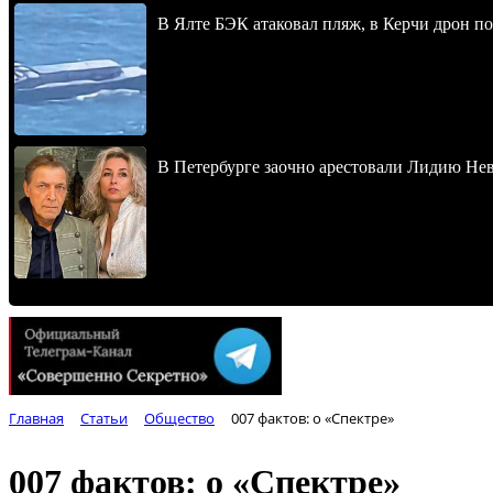
В Ялте БЭК атаковал пляж, в Керчи дрон п
В Петербурге заочно арестовали Лидию Не
Главная
Статьи
Общество
007 фактов: о «Cпектре»
007 фактов: о «Cпектре»