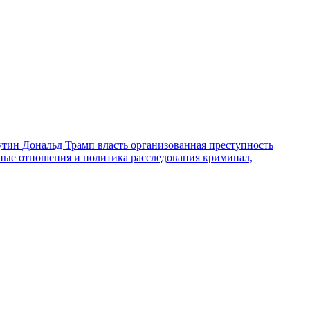
утин
Дональд Трамп
власть
организованная преступность
ные отношения и политика
расследования
криминал,