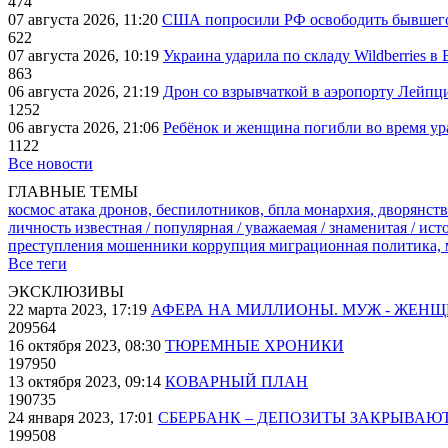
474
07 августа 2026, 11:20
США попросили РФ освободить бывшего 
622
07 августа 2026, 10:19
Украина ударила по складу Wildberries в
863
06 августа 2026, 21:19
Дрон со взрывчаткой в аэропорту Лейпци
1252
06 августа 2026, 21:06
Ребёнок и женщина погибли во время ур
1122
Все новости
ГЛАВНЫЕ ТЕМЫ
космос
атака дронов, беспилотников, бпла
монархия, дворянств
личность известная / популярная / уважаемая / знаменитая / ис
преступления
мошенники
коррупция
миграционная политика,
Все теги
ЭКСКЛЮЗИВЫ
22 марта 2023, 17:19
АФЕРА НА МИЛЛИОНЫ. МУЖ - ЖЕН
209564
16 октября 2023, 08:30
ТЮРЕМНЫЕ ХРОНИКИ
197950
13 октября 2023, 09:14
КОВАРНЫЙ ПЛАН
190735
24 января 2023, 17:01
СБЕРБАНК – ДЕПОЗИТЫ ЗАКРЫВАЮ
199508