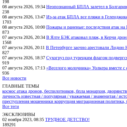
198
08 августа 2026, 19:34
Неопознанный БПЛА залетел в Болгарию 
238
08 августа 2026, 13:47
Из-за атак БПЛА все пляжи в Геленджик
1703
08 августа 2026, 10:00
Пожары и раненые: последствия атак на
873
07 августа 2026, 20:34
В Ялте БЭК атаковал пляж, в Керчи дрон
1568
07 августа 2026, 20:11
В Петербурге заочно арестовали Лидию 
827
07 августа 2026, 18:37
Сухогруз под турецким флагом подвергс
919
07 августа 2026, 17:13
«Веселого молочника» Уолкера вместе с 
936
Все новости
ГЛАВНЫЕ ТЕМЫ
космос
атака дронов, беспилотников, бпла
монархия, дворянств
личность известная / популярная / уважаемая / знаменитая / ис
преступления
мошенники
коррупция
миграционная политика,
Все теги
ЭКСКЛЮЗИВЫ
02 ноября 2023, 08:35
ТРУДНОЕ ДЕТСТВО!
189291