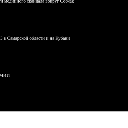
ти медийного скандала вокруг Собчак
З в Самарской области и на Кубани
РМИИ