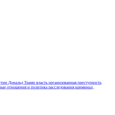
утин
Дональд Трамп
власть
организованная преступность
ные отношения и политика
расследования
криминал,