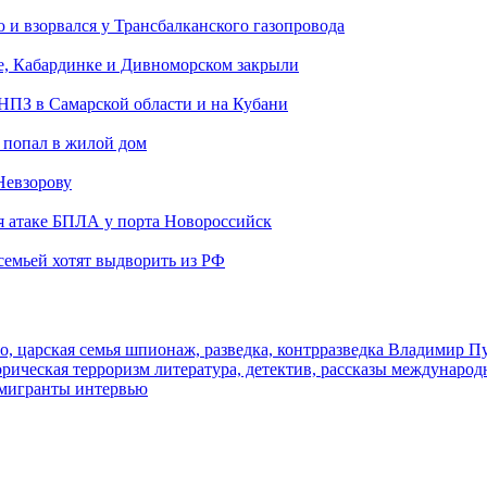
и взорвался у Трансбалканского газопровода
е, Кабардинке и Дивноморском закрыли
 НПЗ в Самарской области и на Кубани
 попал в жилой дом
Невзорову
я атаке БПЛА у порта Новороссийск
семьей хотят выдворить из РФ
о, царская семья
шпионаж, разведка, контрразведка
Владимир П
торическая
терроризм
литература, детектив, рассказы
международ
 мигранты
интервью