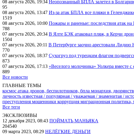
08 августа 2026, 19:34
Неопознанный БПЛА залетел в Болгарию 
95
08 августа 2026, 13:47
Из-за атак БПЛА все пляжи в Геленджик
1519
08 августа 2026, 10:00
Пожары и раненые: последствия атак на
788
07 августа 2026, 20:34
В Ялте БЭК атаковал пляж, в Керчи дрон
1504
07 августа 2026, 20:11
В Петербурге заочно арестовали Лидию 
770
07 августа 2026, 18:37
Сухогруз под турецким флагом подвергс
873
07 августа 2026, 17:13
«Веселого молочника» Уолкера вместе с 
889
Все новости
ГЛАВНЫЕ ТЕМЫ
космос
атака дронов, беспилотников, бпла
монархия, дворянств
личность известная / популярная / уважаемая / знаменитая / ис
преступления
мошенники
коррупция
миграционная политика,
Все теги
ЭКСКЛЮЗИВЫ
12 декабря 2023, 08:43
ПОЙМАТЬ МАНЬЯКА
204540
09 марта 2023, 08:29
НЕЛЁГКИЕ ДЕНЬГИ