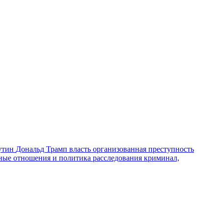
утин
Дональд Трамп
власть
организованная преступность
ные отношения и политика
расследования
криминал,