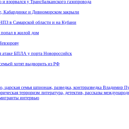
и взорвался у Трансбалканского газопровода
е, Кабардинке и Дивноморском закрыли
 НПЗ в Самарской области и на Кубани
 попал в жилой дом
Невзорову
я атаке БПЛА у порта Новороссийск
семьей хотят выдворить из РФ
о, царская семья
шпионаж, разведка, контрразведка
Владимир П
торическая
терроризм
литература, детектив, рассказы
международ
 мигранты
интервью