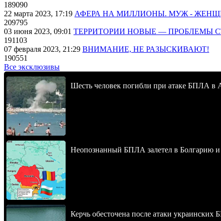
189090
22 марта 2023, 17:19
АФЕРА НА МИЛЛИОНЫ. МУЖ - ЖЕН
209795
03 июня 2023, 09:01
ТЕРРИТОРИИ НОВЫЕ — ПРОБЛЕМЫ 
191103
07 февраля 2023, 21:29
ВНИМАНИЕ, НЕ РАЗЫСКИВАЮТ!
190551
Все эксклюзивы
Шесть человек погибли при атаке БПЛА в 
Неопознанный БПЛА залетел в Болгарию и в
Керчь обесточена после атаки украинских 