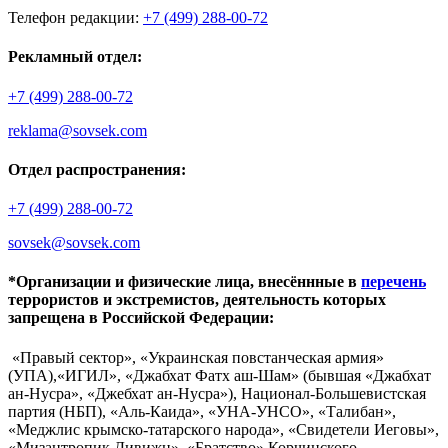
Телефон редакции:
+7 (499) 288-00-72
Рекламный отдел:
+7 (499) 288-00-72
reklama@sovsek.com
Отдел распространения:
+7 (499) 288-00-72
sovsek@sovsek.com
*Организации и физические лица, внесённные в
перечень
террористов и экстремистов, деятельность которых
запрещена в Российской Федерации:
«Правый сектор», «Украинская повстанческая армия»
(УПА),«ИГИЛ», «Джабхат Фатх аш-Шам» (бывшая «Джабхат
ан-Нусра», «Джебхат ан-Нусра»), Национал-Большевистская
партия (НБП), «Аль-Каида», «УНА-УНСО», «Талибан»,
«Меджлис крымско-татарского народа», «Свидетели Иеговы»,
«Мизантропик Дивижн», «Братство» Корчинского,