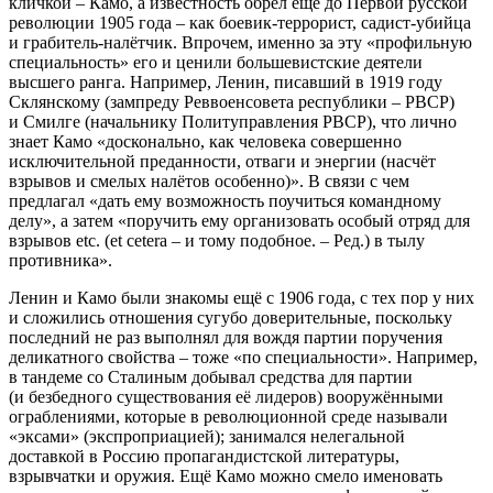
кличкой – Камо, а известность обрёл ещё до Первой русской
революции 1905 года – как боевик-террорист, садист-убийца
и грабитель-налётчик. Впрочем, именно за эту «профильную
специальность» его и ценили большевистские деятели
высшего ранга. Например, Ленин, писавший в 1919 году
Склянскому (зампреду Реввоенсовета республики – РВСР)
и Смилге (начальнику Политуправления РВСР), что лично
знает Камо «досконально, как человека совершенно
исключительной преданности, отваги и энергии (насчёт
взрывов и смелых налётов особенно)». В связи с чем
предлагал «дать ему возможность поучиться командному
делу», а затем «поручить ему организовать особый отряд для
взрывов etc. (et cetera – и тому подобное. – Ред.) в тылу
противника».
Ленин и Камо были знакомы ещё с 1906 года, с тех пор у них
и сложились отношения сугубо доверительные, поскольку
последний не раз выполнял для вождя партии поручения
деликатного свойства – тоже «по специальности». Например,
в тандеме со Сталиным добывал средства для партии
(и безбедного существования её лидеров) вооружёнными
ограблениями, которые в революционной среде называли
«эксами» (экспроприацией); занимался нелегальной
доставкой в Россию пропагандистской литературы,
взрывчатки и оружия. Ещё Камо можно смело именовать