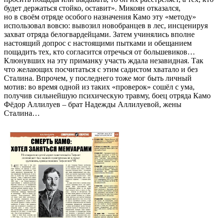
будет держаться стойко, оставит». Микоян отказался,
но в своём отряде особого назначения Камо эту «методу»
использовал вовсю: вывозил новобранцев в лес, инсценируя
захват отряда белогвардейцами. Затем учинялись вполне
настоящий допрос с настоящими пытками и обещанием
пощадить тех, кто согласится отречься от большевиков…
Клюнувших на эту приманку участь ждала незавидная. Так
что желающих посчитаться с этим садистом хватало и без
Сталина. Впрочем, у последнего тоже мог быть личный
мотив: во время одной из таких «проверок» сошёл с ума,
получив сильнейшую психическую травму, боец отряда Камо
Фёдор Аллилуев – брат Надежды Аллилуевой, жены
Сталина…