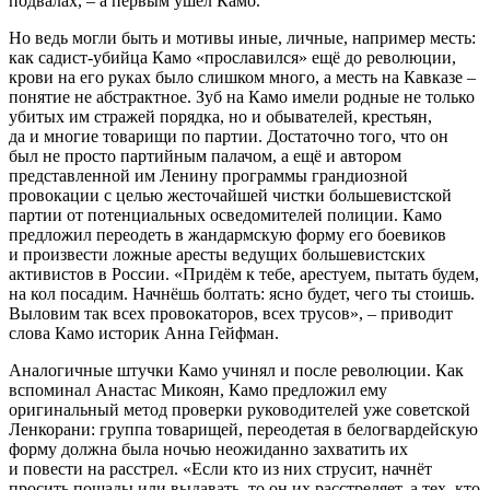
подвалах, – а первым ушёл Камо.
Но ведь могли быть и мотивы иные, личные, например месть:
как садист-убийца Камо «прославился» ещё до революции,
крови на его руках было слишком много, а месть на Кавказе –
понятие не абстрактное. Зуб на Камо имели родные не только
убитых им стражей порядка, но и обывателей, крестьян,
да и многие товарищи по партии. Достаточно того, что он
был не просто партийным палачом, а ещё и автором
представленной им Ленину программы грандиозной
провокации с целью жесточайшей чистки большевистской
партии от потенциальных осведомителей полиции. Камо
предложил переодеть в жандармскую форму его боевиков
и произвести ложные аресты ведущих большевистских
активистов в России. «Придём к тебе, арестуем, пытать будем,
на кол посадим. Начнёшь болтать: ясно будет, чего ты стоишь.
Выловим так всех провокаторов, всех трусов», – приводит
слова Камо историк Анна Гейфман.
Аналогичные штучки Камо учинял и после революции. Как
вспоминал Анастас Микоян, Камо предложил ему
оригинальный метод проверки руководителей уже советской
Ленкорани: группа товарищей, переодетая в белогвардейскую
форму должна была ночью неожиданно захватить их
и повести на расстрел. «Если кто из них струсит, начнёт
просить пощады или выдавать, то он их расстреляет, а тех, кто