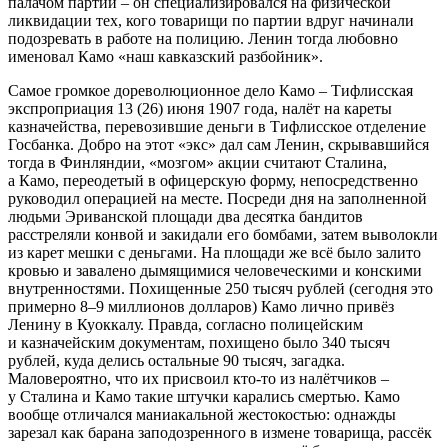
палачом партии – он специализировался на физической
ликвидации тех, кого товарищи по партии вдруг начинали
подозревать в работе на полицию. Ленин тогда любовно
именовал Камо «наш кавказский разбойник».
Самое громкое дореволюционное дело Камо – Тифлисская
экспроприация 13 (26) июня 1907 года, налёт на кареты
казначейства, перевозившие деньги в Тифлисское отделение
Госбанка. Добро на этот «экс» дал сам Ленин, скрывавшийся
тогда в Финляндии, «мозгом» акции считают Сталина,
а Камо, переодетый в офицерскую форму, непосредственно
руководил операцией на месте. Посреди дня на заполненной
людьми Эриванской площади два десятка бандитов
расстреляли конвой и закидали его бомбами, затем выволокли
из карет мешки с деньгами. На площади же всё было залито
кровью и завалено дымящимися человеческими и конскими
внутренностями. Похищенные 250 тысяч рублей (сегодня это
примерно 8–9 миллионов долларов) Камо лично привёз
Ленину в Куоккалу. Правда, согласно полицейским
и казначейским документам, похищено было 340 тысяч
рублей, куда делись остальные 90 тысяч, загадка.
Маловероятно, что их присвоил кто-то из налётчиков –
у Сталина и Камо такие штучки карались смертью. Камо
вообще отличался маниакальной жестокостью: однажды
зарезал как барана заподозренного в измене товарища, рассёк