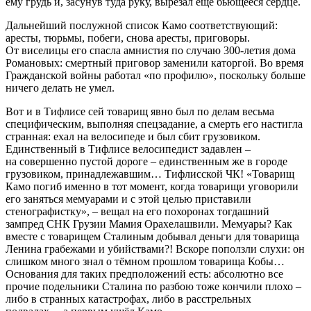
ему грудь и, засунув туда руку, вырезал ещё бьющееся сердце.
Дальнейший послужной список Камо соответствующий:
аресты, тюрьмы, побеги, снова аресты, приговоры.
От виселицы его спасла амнистия по случаю 300-летия дома
Романовых: смертный приговор заменили каторгой. Во время
Гражданской войны работал «по профилю», поскольку больше
ничего делать не умел.
Вот и в Тифлисе сей товарищ явно был по делам весьма
специфическим, выполняя спецзадание, а смерть его настигла
странная: ехал на велосипеде и был сбит грузовиком.
Единственный в Тифлисе велосипедист задавлен –
на совершенно пустой дороге – единственным же в городе
грузовиком, принадлежавшим… Тифлисской ЧК! «Товарищ
Камо погиб именно в тот момент, когда товарищи уговорили
его заняться мемуарами и с этой целью приставили
стенографистку», – вещал на его похоронах тогдашний
зампред СНК Грузии Мамия Орахелашвили. Мемуары? Как
вместе с товарищем Сталиным добывал деньги для товарища
Ленина грабежами и убийствами?! Вскоре поползли слухи: он
слишком много знал о тёмном прошлом товарища Кобы…
Основания для таких предположений есть: абсолютно все
прочие подельники Сталина по разбою тоже кончили плохо –
либо в странных катастрофах, либо в расстрельных