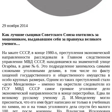
29 ноября 2014
Как лучшие сыщики Советского Союза охотились за
мошенником, выдававшим себя за правнука великого
ученого…
На закате СССР, в конце 1980-х, преступления экономической
направленности расследовали в Главном следственном
управлении МВД СССР, находившемся на знаменитой улице
Огарёва, в доме № 6. Это под­разделение занималось самыми
сложными уголовными делами, в том числе по факту
хищений государственного и общественного имущества в
особо крупных размерах. Одним из таких преступлений стало
«дело Менделеева» – именно так окрестили следователи из
ГСУ МВД СССР самое громкое уголовное дело
экономической направленности в конце перестройки. Едва ли
великому русскому ученому Д. И. Менделееву могло
присниться, что его имя будет написано не только в учебниках
по химии, но и на томах уголовного дела спустя без малого
100 лет после кончины. Но Владислав Исидорович