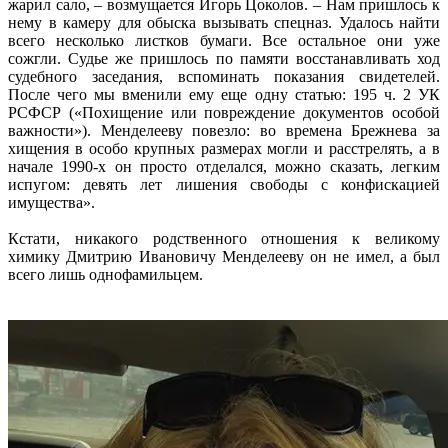
жарил сало, – возмущается Игорь Цоколов. – Нам пришлось к
нему в камеру для обыска вызывать спецназ. Удалось найти
всего несколько листков бумаги. Все остальное они уже
сожгли. Судье же пришлось по памяти восстанавливать ход
судебного заседания, вспоминать показания свидетелей.
После чего мы вменили ему еще одну статью: 195 ч. 2 УК
РСФСР («Похищение или повреждение документов особой
важности»). Менделееву повезло: во времена Брежнева за
хищения в особо крупных размерах могли и расстрелять, а в
начале 1990-х он просто отделался, можно сказать, легким
испугом: девять лет лишения свободы с конфискацией
имущества».
Кстати, никакого родственного отношения к великому
химику Дмитрию Ивановичу Менделееву он не имел, а был
всего лишь однофамильцем.