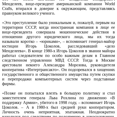
Менделеев, вице-президент американской компании World
Сrafts, втирался в доверие к окружающим, представляясь
правнуком великого ученого.
«Это преступление было уникальным и, пожалуй, первым на
территории СССР, когда иностранная компания в лице ее
вице-президента совершала мошеннические действия в
отношении другого юридического лица, мы их тогда
называли коротко – «юриками», – вспоминает генерал-майор
юстиции Игорь Цоколов, расследовавший «дело
Менделеева». В конце 1980-х Игорь Цоколов в звании майора
работал следователем по особо важным делам в Главном
следственном управлении МВД СССР. Тогда в Москве
арестовали некоего Александра Морозова, руководителя
кооператива «Интертрансакто». Он подозревался в хищениях
государственного и общественного имущества путем скупки
и перепродажи компьютерных систем через подставные
фирмы.
«Позже он попытался влезть в большую политику и стал
заместителем генерала Льва Рохлина по движению «В
поддержку Армии», убитого в 1998 году, – вспоминает Игорь
Цоколов. – А в 1980-х был средней руки кооператором.
Личность очень неприятная, эпатажная. Неоднократно
находился под следствием по подозрению в изнасиловании,