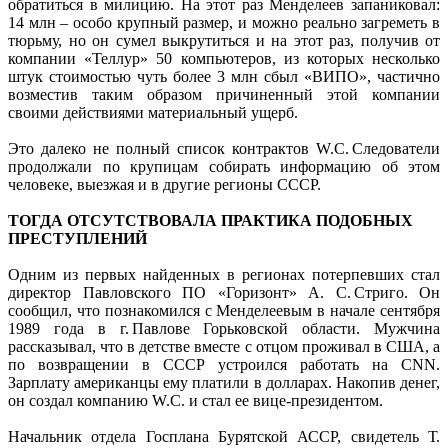
обратиться в милицию. На этот раз Менделеев запаниковал:
14 млн – особо крупный размер, и можно реально загреметь в
тюрьму, но он сумел выкрутиться и на этот раз, получив от
компании «Теллур» 50 компьютеров, из которых несколько
штук стоимостью чуть более 3 млн сбыл «ВИПО», частично
возместив таким образом причиненный этой компании
своими действиями материальный ущерб.
Это далеко не полный список контрактов W.C. Следователи
продолжали по крупицам собирать информацию об этом
человеке, выезжая и в другие регионы СССР.
ТОГДА ОТСУТСТВОВАЛА ПРАКТИКА ПОДОБНЫХ
ПРЕСТУПЛЕНИЙ
Одним из первых найденных в регионах потерпевших стал
директор Павловского ПО «Горизонт» А. С. Стриго. Он
сообщил, что познакомился с Менделеевым в начале сентября
1989 года в г. Павлове Горьковской области. Мужчина
рассказывал, что в детстве вместе с отцом проживал в США, а
по возвращении в СССР устроился работать на CNN.
Зарплату американцы ему платили в долларах. Накопив денег,
он создал компанию W.C. и стал ее вице-президентом.
Начальник отдела Госплана Бурятской АССР, свидетель Т.