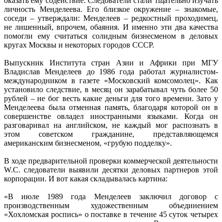
оказать ему содействие. Следователи стали тщательно изучать
личность Менделеева. Его близкое окружение – знакомые,
соседи – утверждали: Менделеев – редкостный проходимец,
не лишенный, впрочем, обаяния. И именно эти два качества
помогли ему считаться солидным бизнесменом в деловых
кругах Москвы и некоторых городов СССР.
Выпускник Института стран Азии и Африки при МГУ
Владислав Менделеев до 1986 года работал журналистом-
международником в газете «Московский комсомолец». Как
установило следствие, в месяц он зарабатывал чуть более 50
руб­лей – не бог весть какие деньги для того времени. Зато у
Менделеева была отменная память, благодаря которой он в
совершенстве овладел иностранными языками. Когда он
разговаривал на английском, не каждый мог распознать в
этом советском гражданине, представляющемся
американским бизнесменом, «грубую подделку».
В ходе предварительной проверки коммерческой деятельности
W.C. следователи выявили десятки деловых партнеров этой
корпорации. И вот какая складывалась картина:
«В июле 1989 года Менделеев заключил договор с
производственным художественным объединением
«Хохломская роспись» о поставке в течение 45 суток четырех