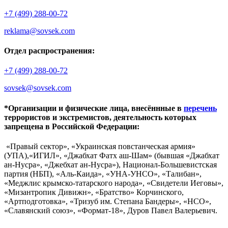
+7 (499) 288-00-72
reklama@sovsek.com
Отдел распространения:
+7 (499) 288-00-72
sovsek@sovsek.com
*Организации и физические лица, внесённные в
перечень
террористов и экстремистов, деятельность которых
запрещена в Российской Федерации:
«Правый сектор», «Украинская повстанческая армия»
(УПА),«ИГИЛ», «Джабхат Фатх аш-Шам» (бывшая «Джабхат
ан-Нусра», «Джебхат ан-Нусра»), Национал-Большевистская
партия (НБП), «Аль-Каида», «УНА-УНСО», «Талибан»,
«Меджлис крымско-татарского народа», «Свидетели Иеговы»,
«Мизантропик Дивижн», «Братство» Корчинского,
«Артподготовка», «Тризуб им. Степана Бандеры», «НСО»,
«Славянский союз», «Формат-18», Дуров Павел Валерьевич.