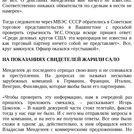
не вел. О действиях Менделеева мне ничего не известно.
Соответственно никаких обязательств по сделкам я нести не
намерен».
Тогда следователи через МВЭС СССР обратились в Советское
торговое представительство в Вашингтоне с просьбой
проверить серьезность W.C. Откуда вскоре пришел ответ:
«Среди деловых кругов США эта корпорация не известна и
как торговый партнер ничего собой не представляет». Все,
круг замкнулся. Офшор оказался «пустышкой».
НА ПОКАЗАНИЯХ СВИДЕТЕЛЕЙ ЖАРИЛИ САЛО
Менделеев до последнего отрицал свою вину и не сознавался
в преступлении. На допросах он называл несколько
зарубежных компаний в Германии, Франции, Италии,
Венгрии, Финляндии, которые якобы были его партнерами.
«Чтобы проверить эту информацию, нам в очередной раз
пришлось приложить смекалку, – рассказывает Игорь
Цоколов. – В нашей дежурной части стоял телетайп, факсов
тогда у нас еще не было. И с него мы отправляли запросы в
эти компании, и на него же получали ответы. Все они были
схожи в одном: да, действительно, к ним обращался некто
Владислав Менделеев с коммерческими предложениями. Но