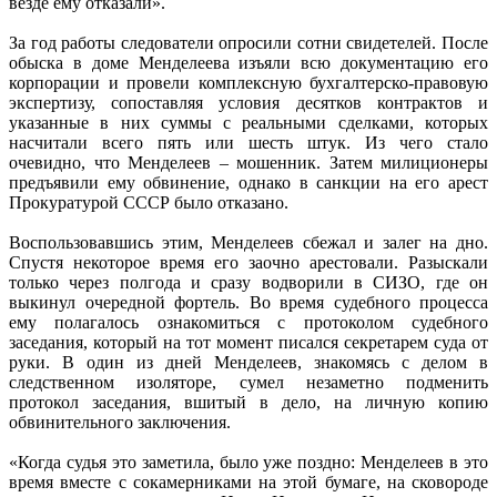
везде ему отказали».
За год работы следователи опросили сотни свидетелей. После
обыска в доме Менделеева изъяли всю документацию его
корпорации и провели комплексную бухгалтерско-правовую
экспертизу, сопоставляя условия десятков контрактов и
указанные в них суммы с реальными сделками, которых
насчитали всего пять или шесть штук. Из чего стало
очевидно, что Менделеев – мошенник. Затем милиционеры
предъявили ему обвинение, однако в санкции на его арест
Прокуратурой СССР было отказано.
Воспользовавшись этим, Менделеев сбежал и залег на дно.
Спустя некоторое время его заочно арестовали. Разыскали
только через полгода и сразу водворили в СИЗО, где он
выкинул очередной фортель. Во время судебного процесса
ему полагалось ознакомиться с протоколом судебного
заседания, который на тот момент писался секретарем суда от
руки. В один из дней Менделеев, знакомясь с делом в
следственном изоляторе, сумел незаметно подменить
протокол заседания, вшитый в дело, на личную копию
обвинительного заключения.
«Когда судья это заметила, было уже поздно: Менделеев в это
время вместе с сокамерниками на этой бумаге, на сковороде