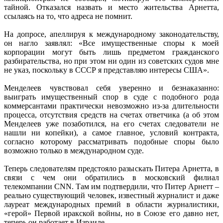
тайной. Отказался назвать и место жительства Арнетта,
ссылаясь на то, что адреса не помнит.
На допросе, апеллируя к международному законодательству,
он нагло заявлял: «Все имущественные споры к моей
корпорации могут быть лишь предметом гражданского
разбирательства, но при этом ни один из советских судов мне
не указ, поскольку в СССР я представляю интересы США».
Менделеев чувствовал себя уверенно и безнаказанно:
выиграть имущественный спор в суде с подобного рода
коммерсантами практически невозможно из-за длительности
процесса, отсутствия средств на счетах ответчика (а об этом
Менделеев уже позаботился, на его счетах следователи не
нашли ни копейки), а самое главное, условий контракта,
согласно которому рассматривать подобные споры было
возможно только в международном суде.
Теперь следователям предстояло разыскать Питера Арнетта, в
связи с чем они обратились в московский филиал
телекомпании CNN. Там им подтвердили, что Питер Арнетт –
реально существующий человек, известный журналист и даже
лауреат международных премий в области журналистики,
«герой» Первой иракской войны, но в Союзе его давно нет,
теперь он работает в Израиле.