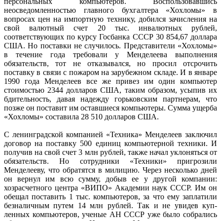
персональных компьютеров. Воспользовавшись
неосведомленностью главного бухгалтера «Хохломы» в
вопросах цен на импортную технику, добился зачисления на
свой валютный счет 20 тыс. инвалютных рублей,
соответствующих по курсу Госбанка СССР 30 854,67 доллара
США. Но поставки не случилось. Представители «Хохломы»
в течение года требовали у Менделеева выполнения
обязательств, тот не отказывался, но просил отсрочить
поставку в связи с пожаром на зарубежном складе. И в январе
1990 года Менделеев все же привез им один компьютер
стоимостью 2344 долларов США, таким образом, усыпив их
бдительность, давая надежду горьковским партнерам, что
позже он поставит им оставшиеся компьютеры. Сумма ущерба
«Хохломы» составила 28 510 долларов США.
С ленинградской компанией «Техника» Менделеев заключил
договор на поставку 500 единиц компьютерной техники. И
получив на свой счет 3 млн рублей, также начал уклоняться от
обязательств. Но сотрудники «Техники» пригрозили
Менделееву, что обратятся в милицию. Через несколько дней
он вернул им всю сумму, добыв ее у другой компании:
хозрасчетного центра «ВИПО» Академии наук СССР. Им он
обещал поставить 1 тыс. компьютеров, за что ему заплатили
безналичным путем 14 млн рублей. Так и не увидев куп­
ленных компьютеров, ученые АН СССР уже было собрались