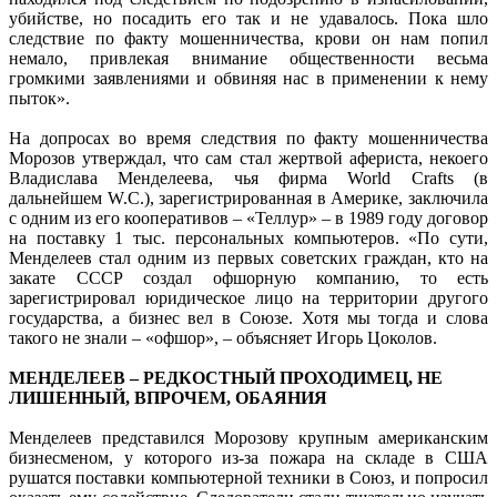
убийстве, но посадить его так и не удавалось. Пока шло
следствие по факту мошенничества, крови он нам попил
немало, привлекая внимание общественности весьма
громкими заявлениями и обвиняя нас в применении к нему
пыток».
На допросах во время следствия по факту мошенничества
Морозов утверждал, что сам стал жертвой афериста, некоего
Владислава Менделеева, чья фирма World Crafts (в
дальнейшем W.C.), зарегистрированная в Америке, заключила
с одним из его кооперативов – «Теллур» – в 1989 году договор
на поставку 1 тыс. персональных компьютеров. «По сути,
Менделеев стал одним из первых советских граждан, кто на
закате СССР создал офшорную компанию, то есть
зарегистрировал юридическое лицо на территории другого
государства, а бизнес вел в Союзе. Хотя мы тогда и слова
такого не знали – «офшор», – объясняет Игорь Цоколов.
МЕНДЕЛЕЕВ – РЕДКОСТНЫЙ ПРОХОДИМЕЦ, НЕ
ЛИШЕННЫЙ, ВПРОЧЕМ, ОБАЯНИЯ
Менделеев представился Морозову крупным американским
бизнесменом, у которого из-за пожара на складе в США
рушатся поставки компьютерной техники в Союз, и попросил