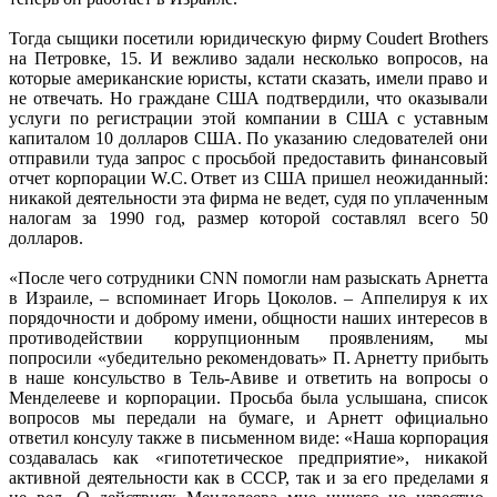
Тогда сыщики посетили юридическую фирму Coudert Brothers
на Петровке, 15. И вежливо задали несколько вопросов, на
которые американские юристы, кстати сказать, имели право и
не отвечать. Но граждане США подтвердили, что оказывали
услуги по регистрации этой компании в США с уставным
капиталом 10 долларов США. По указанию следователей они
отправили туда запрос с просьбой предоставить финансовый
отчет корпорации W.C. Ответ из США пришел неожиданный:
никакой деятельности эта фирма не ведет, судя по уплаченным
налогам за 1990 год, размер которой составлял всего 50
долларов.
«После чего сотрудники CNN помогли нам разыскать Арнетта
в Израиле, – вспоминает Игорь Цоколов. – Аппелируя к их
порядочности и доброму имени, общности наших интересов в
противодействии коррупционным проявлениям, мы
попросили «убедительно рекомендовать» П. Арнетту прибыть
в наше консульство в Тель-Авиве и ответить на вопросы о
Менделееве и корпорации. Просьба была услышана, список
вопросов мы передали на бумаге, и Арнетт официально
ответил консулу также в письменном виде: «Наша корпорация
создавалась как «гипотетическое предприятие», никакой
активной деятельности как в СССР, так и за его пределами я