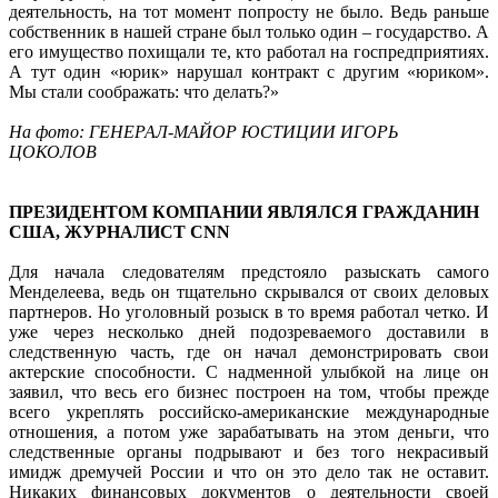
деятельность, на тот момент попросту не было. Ведь раньше
собственник в нашей стране был только один – государство. А
его имущество похищали те, кто работал на госпредприятиях.
А тут один «юрик» нарушал контракт с другим «юриком».
Мы стали соображать: что делать?»
На фото: ГЕНЕРАЛ-МАЙОР ЮСТИЦИИ ИГОРЬ
ЦОКОЛОВ
ПРЕЗИДЕНТОМ КОМПАНИИ ЯВЛЯЛСЯ ГРАЖДАНИН
США, ЖУРНАЛИСТ СNN
Для начала следователям предстояло разыскать самого
Менделеева, ведь он тщательно скрывался от своих деловых
партнеров. Но уголовный розыск в то время работал четко. И
уже через несколько дней подозреваемого доставили в
следственную часть, где он начал демонстрировать свои
актерские способности. С надменной улыбкой на лице он
заявил, что весь его бизнес построен на том, чтобы прежде
всего укреплять российско-американские международные
отношения, а потом уже зарабатывать на этом деньги, что
следственные органы подрывают и без того некрасивый
имидж дремучей России и что он это дело так не оставит.
Никаких финансовых документов о деятельности своей