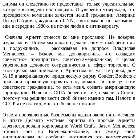
фирмы он следствию не предоставил, только учредительные,
которые выглядели настоящими. И уверенно утверждал, что
президентом компании является некий гражданин Америки
Питер Г. Арнетт, журналист СNN, с которым он познакомился
еще в середине 1980-х на почве любви к антиквариату.
«Сначала Арнетт отнесся ко мне прохладно. Не доверял,
изучал меня. Потом мы как-то сделали совместный репортаж
и подружились, – рассказывал на допросе Владислав
Менделеев. – Вскоре мы договорились, что создадим
совместное предприятие, советско-американское, с целью
укрепления делового сотрудничества в сфере торговли. С
этой целью мы приехали с Арнеттом на ул. Петровка, дом
№ 15 в американскую юридическую фирму Coudert Brothers с
просьбой проконсультировать нас, можно ли при участии
советского гражданина, то есть меня, создать американскую
корпорацию. Налоги в США более низкие, нежели в Союзе,
поэтому мы решили вести свой бизнес именно там. Налоги в
СССР я не платил, мне это было не нужно».
Ответа новоявленные бизнесмены ждали около пяти месяцев.
В штате Делавэр местные юристы по просьбе Арнетта
зарегистрировали корпорацию World Crafts. Затем Менделеев
открыл счет во Внешэкономбанке, но сумму счета
милиционерам не сообщил, мотивируя это коммерческой