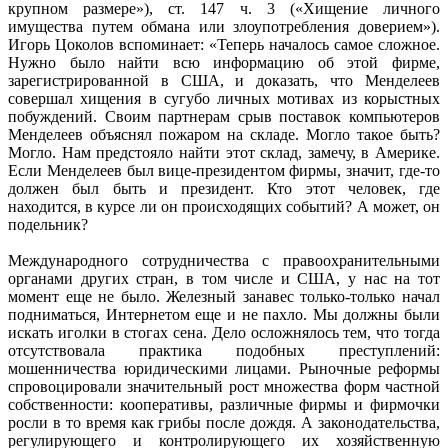
крупном размере»), ст. 147 ч. 3 («Хищение личного
имущества путем обмана или злоупотребления доверием»).
Игорь Цоколов вспоминает: «Теперь началось самое сложное.
Нужно было найти всю информацию об этой фирме,
зарегистрированной в США, и доказать, что Менделеев
совершал хищения в сугубо личных мотивах из корыстных
побуждений. Своим партнерам срыв поставок компьютеров
Менделеев объяснял пожаром на складе. Могло такое быть?
Могло. Нам предстояло найти этот склад, замечу, в Америке.
Если Менделеев был вице-президентом фирмы, значит, где-то
должен был быть и президент. Кто этот человек, где
находится, в курсе ли он происходящих событий? А может, он
подельник?
Международного сотрудничества с правоохранительными
органами других стран, в том числе и США, у нас на тот
момент еще не было. Железный занавес только-только начал
подниматься, Интернетом еще и не пахло. Мы должны были
искать иголки в стогах сена. Дело осложнялось тем, что тогда
отсутствовала практика подобных преступлений:
мошенничества юридическими лицами. Рыночные реформы
спровоцировали значительный рост множества форм частной
собственности: кооперативы, различные фирмы и фирмочки
росли в то время как грибы после дождя. А законодательства,
регулирующего и контролирующего их хозяйственную