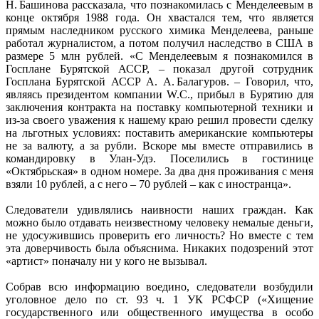
Н. Башинова рассказала, что познакомилась с Менделеевым в
конце октября 1988 года. Он хвастался тем, что является
прямым наследником русского химика Менделеева, раньше
работал журналистом, а потом получил наследство в США в
размере 5 млн рублей. «С Менделеевым я познакомился в
Госплане Бурятской АССР, – показал другой сотрудник
Госплана Бурятской АССР А. А. Балагуров. – Говорил, что,
являясь президентом компании W.C., прибыл в Бурятию для
заключения контракта на поставку компьютерной техники и
из-за своего уважения к нашему краю решил провести сделку
на льготных условиях: поставить американские компьютеры
не за валюту, а за рубли. Вскоре мы вместе отправились в
командировку в Улан-Удэ. Поселились в гостинице
«Октябрьская» в одном номере. За два дня проживания с меня
взяли 10 рублей, а с него – 70 руб­лей – как с иностранца».
Следователи удивлялись наивности наших граждан. Как
можно было отдавать неизвестному человеку немалые деньги,
не удосужившись проверить его личность? Но вместе с тем
эта доверчивость была объяснима. Никаких подозрений этот
«артист» поначалу ни у кого не вызывал.
Собрав всю информацию воедино, следователи возбудили
уголовное дело по ст. 93 ч. 1 УК РСФСР («Хищение
государственного или общественного имущества в особо