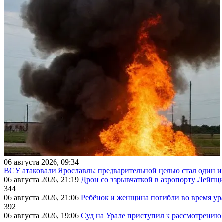
06 августа 2026, 09:34
ВСУ атаковали Ярославль: предварительной целью стал один
06 августа 2026, 21:19
Дрон со взрывчаткой в аэропорту Лейпци
344
06 августа 2026, 21:06
Ребёнок и женщина погибли во время ур
392
06 августа 2026, 19:06
Суд на Урале приступил к рассмотрени