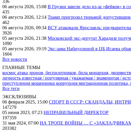
336
06 августа 2026, 15:08
В Грузии завели дело из-за «фейков» в с
435
06 августа 2026, 12:14
Трамп пригрозил тюрьмой допустившим 
462
06 августа 2026, 09:34
ВСУ атаковали Ярославль: предварител
3926
05 августа 2026, 21:38
Московский экс-депутат Харадизе получи
1090
05 августа 2026, 19:19
Экс-зама Набиуллиной в ЦБ Исаева объя
1604
Все новости
ГЛАВНЫЕ ТЕМЫ
космос
атака дронов, беспилотников, бпла
монархия, дворянств
личность известная / популярная / уважаемая / знаменитая / ис
преступления
мошенники
коррупция
миграционная политика,
Все теги
ЭКСКЛЮЗИВЫ
06 февраля 2025, 15:00
СПОРТ В СССР: СКАНДАЛЫ, ИНТР
147279
05 июня 2023, 07:23
НЕПРАВИЛЬНЫЙ ДИРЕКТОР
197359
31 мая 2024, 07:00
НА ТРОПЕ ВОЙНЫ … С «ЗАКЛАДЧИКА
203382