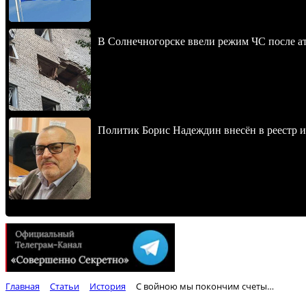
В Солнечногорске ввели режим ЧС после 
Политик Борис Надеждин внесён в реестр 
Главная
Статьи
История
С войною мы покончим счеты…