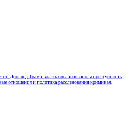
утин
Дональд Трамп
власть
организованная преступность
ные отношения и политика
расследования
криминал,