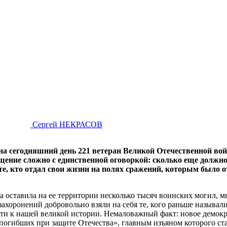
Сергей НЕКРАСОВ
на сегодняшний день 221 ветеран Великой Отечественной вой
щение сложно с единственной оговоркой: сколько еще должн
 те, кто отдал свои жизни на полях сражений, которым было 
а оставила на ее территории несколько тысяч воинских могил, м
захоронений добровольно взяли на себя те, кого раньше называл
 к нашей великой истории. Немаловажный факт: новое демократ
огибших при защите Отечества», главным изъяном которого ста