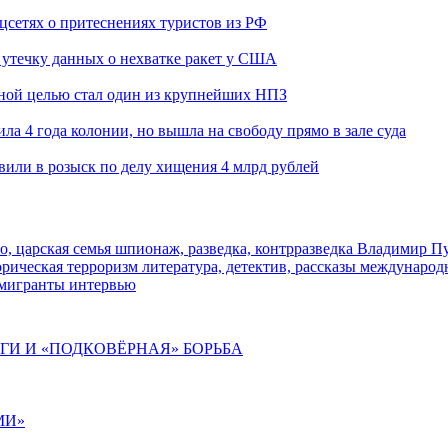
оцсетях о притеснениях туристов из РФ
утечку данных о нехватке ракет у США
ьной целью стал один из крупнейших НПЗ
ла 4 года колонии, но вышла на свободу прямо в зале суда
вили в розыск по делу хищения 4 млрд рублей
о, царская семья
шпионаж, разведка, контрразведка
Владимир П
торическая
терроризм
литература, детектив, рассказы
международ
 мигранты
интервью
ИГИ И «ПОДКОВЁРНАЯ» БОРЬБА
МИ»