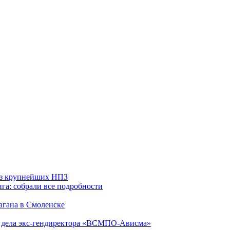
 из крупнейших НПЗ
га: собрали все подробности
агана в Смоленске
ю дела экс-гендиректора «ВСМПО-Ависма»