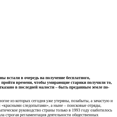
ны встали в очередь на получение бесплатного,
о пройти времени, чтобы умирающие старики получили то,
отказано в последней малости – быть преданным земле по-
ногие из которых сегодня уже утеряны, позабыты, а зачастую и
и «красными следопытами», а ныне – поисковые отряды,
ическое руководство страны только в 1993 году озаботилось
ла строгая регламентация деятельности общественных