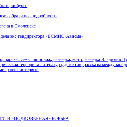
 Екатеринбурге
га: собрали все подробности
агана в Смоленске
ю дела экс-гендиректора «ВСМПО-Ависма»
о, царская семья
шпионаж, разведка, контрразведка
Владимир П
торическая
терроризм
литература, детектив, рассказы
международ
 мигранты
интервью
ИГИ И «ПОДКОВЁРНАЯ» БОРЬБА