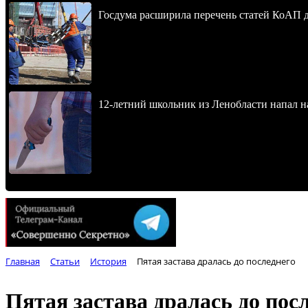
Госдума расширила перечень статей КоАП 
12-летний школьник из Ленобласти напал 
Главная
Статьи
История
Пятая застава дралась до последнего
Пятая застава дралась до пос