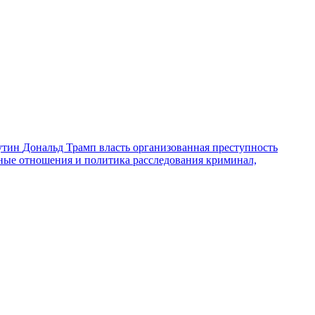
утин
Дональд Трамп
власть
организованная преступность
ные отношения и политика
расследования
криминал,