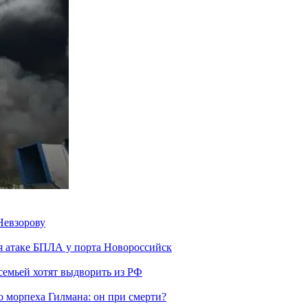
Невзорову
я атаке БПЛА у порта Новороссийск
семьей хотят выдворить из РФ
морпеха Гилмана: он при смерти?