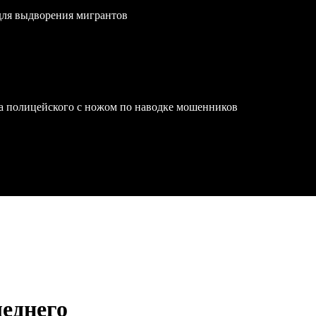
для выдворения мигрантов
на полицейского с ножом по наводке мошенников
леднего