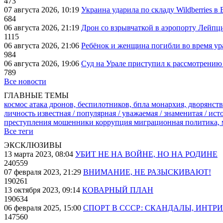
473
07 августа 2026, 10:19
Украина ударила по складу Wildberries в
684
06 августа 2026, 21:19
Дрон со взрывчаткой в аэропорту Лейпци
1115
06 августа 2026, 21:06
Ребёнок и женщина погибли во время ур
984
06 августа 2026, 19:06
Суд на Урале приступил к рассмотрени
789
Все новости
ГЛАВНЫЕ ТЕМЫ
космос
атака дронов, беспилотников, бпла
монархия, дворянств
личность известная / популярная / уважаемая / знаменитая / ис
преступления
мошенники
коррупция
миграционная политика,
Все теги
ЭКСКЛЮЗИВЫ
13 марта 2023, 08:04
УБИТ НЕ НА ВОЙНЕ, НО НА РОДИНЕ
240559
07 февраля 2023, 21:29
ВНИМАНИЕ, НЕ РАЗЫСКИВАЮТ!
190261
13 октября 2023, 09:14
КОВАРНЫЙ ПЛАН
190634
06 февраля 2025, 15:00
СПОРТ В СССР: СКАНДАЛЫ, ИНТР
147560