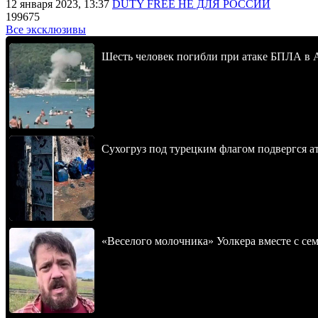
12 января 2023, 13:37
DUTY FREE НЕ ДЛЯ РОССИИ
199675
Все эксклюзивы
Шесть человек погибли при атаке БПЛА в 
Сухогруз под турецким флагом подвергся 
«Веселого молочника» Уолкера вместе с се