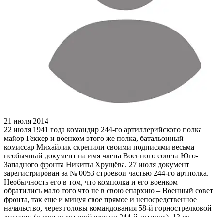
21 июля 2014
22 июля 1941 года командир 244-го артиллерийского полка
майор Геккер и военком этого же полка, батальонный
комиссар Михайлик скрепили своими подписями весьма
необычный документ на имя члена Военного совета Юго-
Западного фронта Никиты Хрущёва. 27 июля документ
зарегистрирован за № 0053 строевой частью 244-го артполка.
Необычность его в том, что комполка и его военком
обратились мало того что не в свою епархию – Военный совет
фронта, так еще и минуя свое прямое и непосредственное
начальство, через головы командования 58-й горнострелковой
дивизии (в состав которой входил 244-й артполк), 13-го