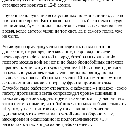
стрелкового корпуса и 12-й армии.
Грубейшее нарушение всех уставных норм и канонов, да еще
и в военное время! Вот только наказывать было некого: судя
по пометам, бумага попала на стол высокого начальства в то
время, когда авторы ушли на тот свет, да и самого полка уже
не было.
Уставную форму документа определить сложно: это не
донесение, не рапорт, не заявление, не доклад, не отчет –
нечто вроде набора жалоб на «ряд безобразных явлений»
первого месяца войны: нет и не было бронебойных снарядов,
шрапнели, мин, отсутствуют средства ПВО, полки дивизии
изначально укомплектованы едва ли наполовину, но им
выделялась полоса обороны не менее 10 километров, «что в
основном приводило к прорыву фронта противником».
Службы тыла работают отвратно, снабжение – никакое; «свою
пехоту противник всегда сопровождал бронемашинами и
танками, артогонь корректируется самолетом» – у нас ничего
этого нет и в помине, и от бойцов часто можно было слышать:
«Ну что, у нас – винтовки, а у них – танки». Стоит ли
удивляться, что «пехота мало устойчива в обороне <…>,
маскировка и окапывание не подготавливаются <…>,
начсостав в этих вопросах не требователен…».