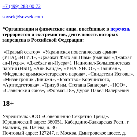
+7 (499) 288-00-72
sovsek@sovsek.com
*Организации и физические лица, внесённные в
перечень
террористов и экстремистов, деятельность которых
запрещена в Российской Федерации:
«Правый сектор», «Украинская повстанческая армия»
(УПА),«ИГИЛ», «Джабхат Фатх аш-Шам» (бывшая «Джабхат
ан-Нусра», «Джебхат ан-Нусра»), Национал-Большевистская
партия (НБП), «Аль-Каида», «УНА-УНСО», «Талибан»,
«Меджлис крымско-татарского народа», «Свидетели Иеговы»,
«Мизантропик Дивижн», «Братство» Корчинского,
«Артподготовка», «Тризуб им. Степана Бандеры», «НСО»,
«Славянский союз», «Формат-18», Дуров Павел Валерьевич.
18+
Учредитель: ООО «Совершенно Секретно Трейд».
Юридический адрес: 360051, Кабардино-Балкарская Респ., г.
Нальчик, ул. Пачева, д. 36
Почтовый адрес: 127247, г. Москва, Дмитровское шоссе, д.