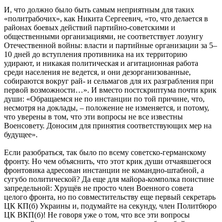
И, что должно было быть самым неприятным для таких
«политрабочих», как Никита Сергеевич, «то, что делается в
районах боевых действий партийно-советскими и
общественными организациями, не соответствует лозунгу
Отечественной войны: власти и партийные организации за 5–
10 дней до вступления противника на их территорию
удирают, и никакая политическая и агитационная работа
среди населения не ведется, и они дезорганизованные,
собираются вокруг рай- и сельмагов для их разграбления при
первой возможности…». И вместо постскриптума почти крик
души: «Обращаемся не по инстанции по той причине, что,
несмотря на доклады, – положение не изменяется, и потому,
что уверены в том, что эти вопросы не все известны
Военсовету. Доносим для принятия соответствующих мер на
будущее».
Если разобраться, так было по всему советско-германскому
фронту. Но чем объяснить, что этот крик души отчаявшегося
фронтовика адресован инстанции не командно-штабной, а
сугубо политической? Да еще для майора-комполка поистине
запредельной: Хрущёв не просто член Военного совета
целого фронта, но по совместительству еще первый секретарь
ЦК КП(б) Украины и, подумайте на секунду, член Политбюро
ЦК ВКП(б)! Не говоря уже о том, что все эти вопросы