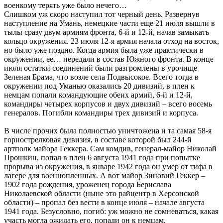
военкому терять уже было нечего…
Слишком уж скоро наступил тот черный день. Развернув
наступление на Умань, немецкие части еще 21 июля вышли в
тылы сразу двум армиям фронта, 6-й и 12-й, начав замыкать
кольцо окружения. 23 июля 12-я армия начала отход на восток,
но было уже поздно. Когда армия была уже практически в
окружении, ее… передали в состав Южного фронта. В конце
июля остатки соединений были разгромлены в урочище
Зеленая Брама, что возле села Подвысокое. Всего тогда в
окружении под Уманью оказались 20 дивизий, в плен к
немцам попали командующие обеих армий, 6-й и 12-й,
командиры четырех корпусов и двух дивизий – всего восемь
генералов. Погибли командиры трех дивизий и корпуса.
В числе прочих была полностью уничтожена и та самая 58-я
горнострелковая дивизия, в составе которой был 244-й
артполк майора Геккера. Сам комдив, генерал-майор Николай
Прошкин, попал в плен 6 августа 1941 года при попытке
прорыва из окружения, в январе 1942 года он умер от тифа в
лагере для военнопленных. А вот майор Зиновий Геккер –
1902 года рождения, уроженец города Берислава
Николаевской области (ныне это райцентр в Херсонской
области) – пропал без вести в конце июля – начале августа
1941 года. Безусловно, погиб: уж можно не сомневаться, какая
участь могла ожидать его, попади он к немцам.