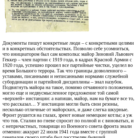
Документы пишут конкретные люди – с конкретными целями
и в конкретных обстоятельствах. Позволю себе усомниться,
что инициатором был сам комполка: майор Зиновий Львович
Геккер – член партии с 1919 года, в кадрах Красной Армии с
1920 года, успешно прошел все партийные чистки, уцелел во
время Большого террора. Так что границы дозволенного –
уставами, писанными и неписанными нормами служебной
субординации и партийной дисциплины – знал назубок.
Подвигнуть майора на такое, помимо отчаянного положения,
могло еще и недвусмысленное предложение той самой
«верхней» инстанции: а напиши, майор, нам на бумаге все то,
что рассказал… У инстанции могли быть свои резоны,
несколько отличные от майорских, и даже слегка шкурные.
Фронт рушится на глазах, зреют новые немецкие котлы; а уж
что тов. Сталин во гневе спросит по полной и с виноватых, и
с непричастных, товарищи из Военного совета фронта знали
отменно: аккурат 22 июля 1941 года вместе с группой
генералов своего штаба был расстрелян бывший