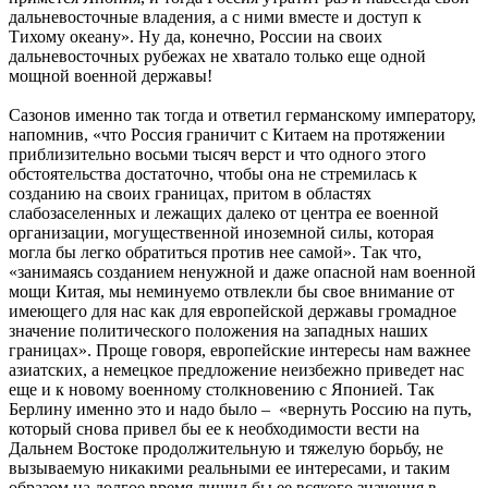
дальневосточные владения, а с ними вместе и доступ к
Тихому океану». Ну да, конечно, России на своих
дальневосточных рубежах не хватало только еще одной
мощной военной державы!
Сазонов именно так тогда и ответил германскому императору,
напомнив, «что Россия граничит с Китаем на протяжении
приблизительно восьми тысяч верст и что одного этого
обстоятельства достаточно, чтобы она не стремилась к
созданию на своих границах, притом в областях
слабозаселенных и лежащих далеко от центра ее военной
организации, могущественной иноземной силы, которая
могла бы легко обратиться против нее самой». Так что,
«занимаясь созданием ненужной и даже опасной нам военной
мощи Китая, мы неминуемо отвлекли бы свое внимание от
имеющего для нас как для европейской державы громадное
значение политического положения на западных наших
границах». Проще говоря, европейские интересы нам важнее
азиатских, а немецкое предложение неизбежно приведет нас
еще и к новому военному столкновению с Японией. Так
Берлину именно это и надо было – «вернуть Россию на путь,
который снова привел бы ее к необходимости вести на
Дальнем Востоке продолжительную и тяжелую борьбу, не
вызываемую никакими реальными ее интересами, и таким
образом на долгое время лишил бы ее всякого значения в