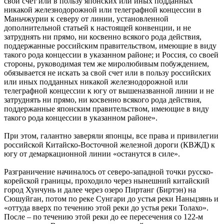
свой счет или в пользу японских или иных подданных
никакой железнодорожной или телеграфной концессии в
Маньчжурии к северу от линии, установленной
дополнительной статьей к настоящей конвенции, и не
затруднять ни прямо, ни косвенно всякого рода действия,
поддержанные российским правительством, имеющие в виду
такого рода концессии в указанном районе; и Россия, со своей
стороны, руководимая тем же миролюбивым побуждением,
обязывается не искать за свой счет или в пользу российских
или иных подданных никакой железнодорожной или
телеграфной концессии к югу от вышеназванной линии и не
затруднять ни прямо, ни косвенно всякого рода действия,
поддержанные японским правительством, имеющие в виду
такого рода концессии в указанном районе».
При этом, галантно заверяли японцы, все права и привилегии
российской Китайско-Восточной железной дороги (КВЖД) к
югу от демаркационной линии «останутся в силе».
Разграничение начиналось от северо-западной точки русско-
корейской границы, проходило через нынешний китайский
город Хунчунь и далее через озеро Пиртанг (Биртэн) на
Сюшуйган, потом по реке Сунгари до устья реки Наньцзянь и
«оттуда вверх по течению этой реки до устья реки Толахо».
После – по течению этой реки до ее пересечения со 122-м