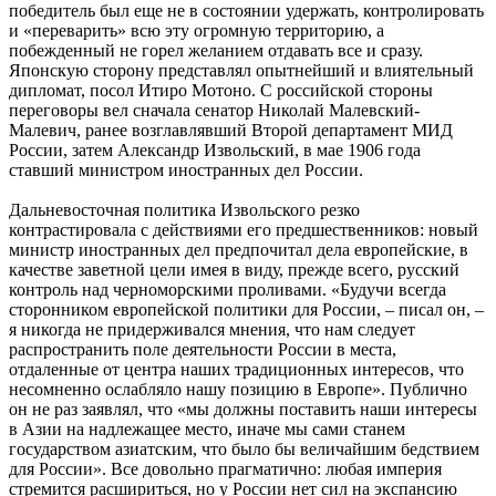
победитель был еще не в состоянии удержать, контролировать
и «переварить» всю эту огромную территорию, а
побежденный не горел желанием отдавать все и сразу.
Японскую сторону представлял опытнейший и влиятельный
дипломат, посол Итиро Мотоно. С российской стороны
переговоры вел сначала сенатор Николай Малевский-
Малевич, ранее возглавлявший Второй департамент МИД
России, затем Александр Извольский, в мае 1906 года
ставший министром иностранных дел России.
Дальневосточная политика Извольского резко
контрастировала с действиями его предшественников: новый
министр иностранных дел предпочитал дела европейские, в
качестве заветной цели имея в виду, прежде всего, русский
контроль над черноморскими проливами. «Будучи всегда
сторонником европейской политики для России, – писал он, –
я никогда не придерживался мнения, что нам следует
распространить поле деятельности России в места,
отдаленные от центра наших традиционных интересов, что
несомненно ослабляло нашу позицию в Европе». Публично
он не раз заявлял, что «мы должны поставить наши интересы
в Азии на надлежащее место, иначе мы сами станем
государством азиатским, что было бы величайшим бедствием
для России». Все довольно прагматично: любая империя
стремится расшириться, но у России нет сил на экспансию