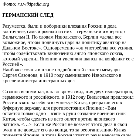
Фото: ru.wikipedia.org
ГЕРМАНСКИЙ СЛЕД
Разумеется, были и поборники влезания России в дела
восточные, самый рьяный из них – германский император
Вильгельм II. По словам Извольского, Берлин «делал все
возможное, чтобы подвинуть царя на политику авантюр на
Дальнем Востоке». Одновременно «он употреблял все усилия,
чтобы содействовать заключению англо-японского союза,
который укрепил Японию и увеличил шансы на конфликт ее с
Россией».
Наиболее сочны в плане подробностей сюжета мемуары
Сергея Сазонова, в 1910 году сменившего Извольского в
кресле министра иностранных дел.
Сазонов вспоминал, как во время свидания двух императоров,
германского и российского, в 1912 году Вильгельм предложил
России взять на себя всю «опеку» Китая, превратив его в
буферную державу для противостояния Японии: «Вам
остается только одно – взять в руки создание военной силы
Китая, чтобы сделать из него оплот против японского
натиска. <…> Если же Россия не возьмет этого дела в свои
руки и не доведет его до конца, то за реорганизацию Китая
примется Япония, и тогда Россия утратит раз и навсегда свои