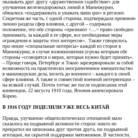
оказывать друг другу «дружественное содействие» для
улучшения железнодорожных линий в Маньчжурии,
обязались «поддерживать и уважать status quo» в регионе.
Секретная же часть, с одной стороны, подтверждала прежнюю
линию раздела сфер влияния, с другой – содержала
положение, что обе стороны «признают <…> право свободно
принимать, за каждой в ее сфере, все необходимые меры
ограждения и защиты этих интересов». Также говорилось
про некие «специальные интересы» каждой из сторон в
Маньчжурии, в случае возникновения угрозы которым обе
стороны «сговорятся о мерах, которые нужно будет принять».
– Проще говоря, Петербург и Токио зарезервировали за собой
возможность на практически неограниченное вмешательство
в маньчжурские дела, вплоть до военного – каждого в своей
сфере влияния. А также и совместной военной интервенции –
на всякий случай. Почти тотчас же после подписания этой
конвенции, 22 августа 1910 года, Япония аннексировала
Корею.
В 1916 ГОДУ ПОДЕЛИЛИ УЖЕ ВЕСЬ КИТАЙ
Правда, улучшение общеполитических отношений мало
сказалось на подрывной активности сторон: никто не
прекратил ни шпионажа друг против друга, ни подрывной
агитации, ни скрытой поддержки мятежников. В частности,