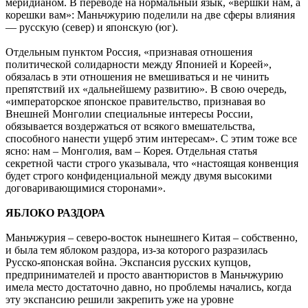
меридианом. В переводе на нормальный язык, «вершки нам, а
корешки вам»: Маньчжурию поделили на две сферы влияния
— русскую (север) и японскую (юг).
Отдельным пунктом Россия, «признавая отношения
политической солидарности между Японией и Кореей»,
обязалась в эти отношения не вмешиваться и не чинить
препятствий их «дальнейшему развитию». В свою очередь,
«императорское японское правительство, признавая во
Внешней Монголии специальные интересы России,
обязывается воздержаться от всякого вмешательства,
способного нанести ущерб этим интересам». С этим тоже все
ясно: нам – Монголия, вам – Корея. Отдельная статья
секретной части строго указывала, что «настоящая конвенция
будет строго конфиденциальной между двумя высокими
договаривающимися сторонами».
ЯБЛОКО РАЗДОРА
Маньчжурия – северо-восток нынешнего Китая – собственно,
и была тем яблоком раздора, из-за которого разразилась
Русско-японская война. Экспансия русских купцов,
предпринимателей и просто авантюристов в Маньчжурию
имела место достаточно давно, но проблемы начались, когда
эту экспансию решили закрепить уже на уровне