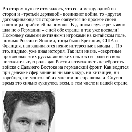
Во втором пункте отмечалось, что если между одной из
сторон и «третьей державой» возникнет война, то «другая
договаривающаяся сторона» обязуется по просьбе своей
союзницы прийти ей на помощь. В данном случае речь явно
шла не о Германии – с ней обе страны и так уже воевали!
Поскольку самыми активными игроками на китайском поле,
помимо России и Японии, тогда были Британия, США и
Франция, напрашиваются некие интересные выводы… Но
это, видимо, уже иная история. Так или иначе, «секретные
протоколы» этих русско-японских пактов сыграли и свою
положительную роль, дав России возможность перебросить
войска с Дальнего Востока на германский фронт. Как водится,
при дележке сфер влияния ни маньчжур, ни китайцев, ни
корейцев, ни монгол об их мнении не спрашивали. Спустя
время это сильно аукнулось всем, в том числе и нашей стране.