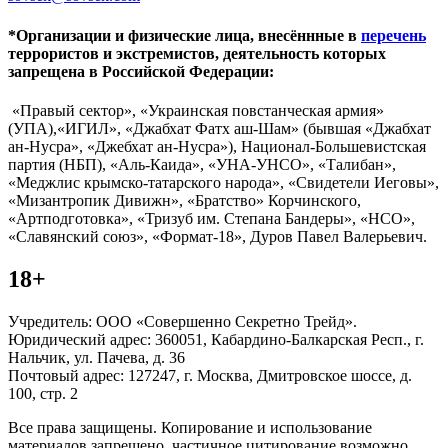
*Организации и физические лица, внесённные в
перечень
террористов и экстремистов, деятельность которых
запрещена в Российской Федерации:
«Правый сектор», «Украинская повстанческая армия»
(УПА),«ИГИЛ», «Джабхат Фатх аш-Шам» (бывшая «Джабхат
ан-Нусра», «Джебхат ан-Нусра»), Национал-Большевистская
партия (НБП), «Аль-Каида», «УНА-УНСО», «Талибан»,
«Меджлис крымско-татарского народа», «Свидетели Иеговы»,
«Мизантропик Дивижн», «Братство» Корчинского,
«Артподготовка», «Тризуб им. Степана Бандеры», «НСО»,
«Славянский союз», «Формат-18», Дуров Павел Валерьевич.
18+
Учредитель: ООО «Совершенно Секретно Трейд».
Юридический адрес: 360051, Кабардино-Балкарская Респ., г.
Нальчик, ул. Пачева, д. 36
Почтовый адрес: 127247, г. Москва, Дмитровское шоссе, д.
100, стр. 2
Все права защищены. Копирование и использование
материалов запрещено, частичное цитирование возможно