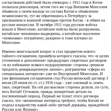
согласования действий была очевидна: с 1911 года в Китае
полыхала революция, летом того же года Внешняя Монголия
объявила о своем выходе из состава Китая и объявлении
независимости, тут же обратившись к Петербургу за
признанием и военной помощью против Китая – в обмен на
русские концессии. В октябре 1911 года русские войска
вошли в Монголию, китайские войска были разоружены,
китайские чиновники выдворены, а китайское население
«немножко» пограблено, разорено и тоже изгнано из
Монголии.
Именно монгольский вопрос и стал предметом нового
тайного соглашения, преамбула которого гласила, что «в целях
уточнения и дополнения» предыдущих секретных договоров
«и во избежание всякого недоразумения» стороны «решили
продлить демаркационную линию», разграничив «сферы их
специальных интересов» уже во Внутренней Монголии. И
уже финишным соглашением стал Русско-японский договор 3
июля (20 июня по ст. ст.) 1916 года – уже союзный и, опять-
таки, секретный. На сей раз высокие стороны делили, по сути,
весь Китай! Отложив, правда, конкретные детали на
послевоенный период. Первый же пункт этого договора
гласил, что «жизненные интересы требуют, чтобы Китай не
подпал владычеству какой-либо третьей державы, враждебной
России или Японии».