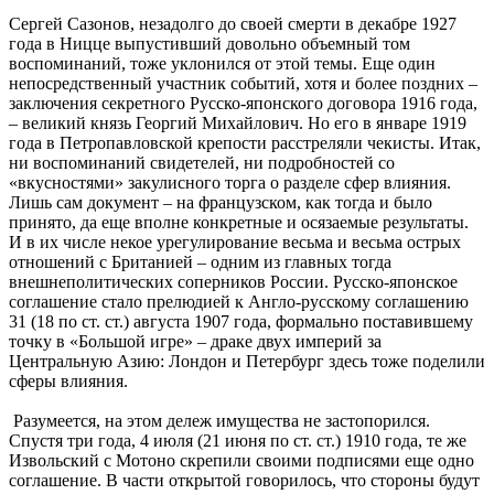
Сергей Сазонов, незадолго до своей смерти в декабре 1927
года в Ницце выпустивший довольно объемный том
воспоминаний, тоже уклонился от этой темы. Еще один
непосредственный участник событий, хотя и более поздних –
заключения секретного Русско-японского договора 1916 года,
– великий князь Георгий Михайлович. Но его в январе 1919
года в Петропавловской крепости расстреляли чекисты. Итак,
ни воспоминаний свидетелей, ни подробностей со
«вкусностями» закулисного торга о разделе сфер влияния.
Лишь сам документ – на французском, как тогда и было
принято, да еще вполне конкретные и осязаемые результаты.
И в их числе некое урегулирование весьма и весьма острых
отношений с Британией – одним из главных тогда
внешнеполитических соперников России. Русско-японское
соглашение стало прелюдией к Англо-русскому соглашению
31 (18 по ст. ст.) августа 1907 года, формально поставившему
точку в «Большой игре» – драке двух империй за
Центральную Азию: Лондон и Петербург здесь тоже поделили
сферы влияния.
Разумеется, на этом дележ имущества не застопорился.
Спустя три года, 4 июля (21 июня по ст. ст.) 1910 года, те же
Извольский с Мотоно скрепили своими подписями еще одно
соглашение. В части открытой говорилось, что стороны будут