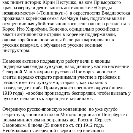
как пишет историк Юрий Пестушко, на юге Приморского
края развернули деятельность антияпонские «Отряды
независимости» («Тоннипкун»), в окрестностях Владивостока
проживала корейская семья Ан Чжун Гын, подготовившая и
осуществившая убийство японского генерального резидента в
Корее, Ито Хиробуми. Конечно, официально российские
власти антияпонские отряды в Корее не поддерживали,
однако корейские повстанцы были расквартированы в
русских казармах, а обучали их русские военные
инструкторы!
Не менее активно подрывную работу вели и японцы,
поддерживая банды хунхузов, наводившие ужас на население
Северной Маньчжурии и русского Приморья, японские
агенты нередко открыто принимали участие в грабежах и
разбоях вместе с хунхузами, стараясь, как сказано в
разведсводке штаба Приамурского военного округа (апрель
1910 года), «вообще производить беспорядки, чтобы вызвать у
русских ненависть к корейцам и китайцам».
Очередную русско-японскую конвенцию, но уже сугубо
секретную, японский посол Мотоно подписал в Петербурге с
новым министром иностранных дел России, Сергеем
Сазоновым, 8 июля (25 июня по ст. ст.) 1912 года.
Необходимость очередной сверки сфер влияния и