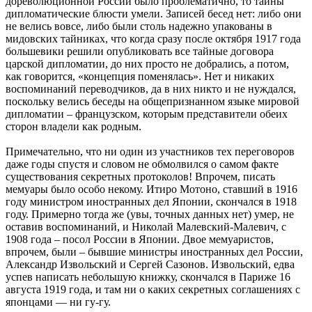
дореволюционной России было проблематично, то тайны
дипломатические блюсти умели. Записей бесед нет: либо они
не велись вовсе, либо были столь надежно упакованы в
мидовских тайниках, что когда сразу после октября 1917 года
большевики решили опубликовать все тайные договора
царской дипломатии, до них просто не добрались, а потом,
как говорится, «концепция поменялась». Нет и никаких
воспоминаний переводчиков, да в них никто и не нуждался,
поскольку велись беседы на общепризнанном языке мировой
дипломатии – французском, которым представители обеих
сторон владели как родным.
Примечательно, что ни один из участников тех переговоров
даже годы спустя и словом не обмолвился о самом факте
существования секретных протоколов! Впрочем, писать
мемуары было особо некому. Итиро Мотоно, ставший в 1916
году министром иностранных дел Японии, скончался в 1918
году. Примерно тогда же (увы, точных данных нет) умер, не
оставив воспоминаний, и Николай Малевский-Малевич, с
1908 года – посол России в Японии. Двое мемуаристов,
впрочем, были – бывшие министры иностранных дел России,
Александр Извольский и Сергей Сазонов. Извольский, едва
успев написать небольшую книжку, скончался в Париже 16
августа 1919 года, и там ни о каких секретных соглашениях с
японцами — ни гу-гу.