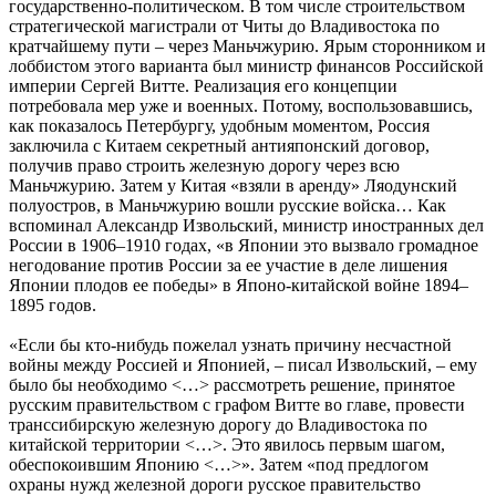
государственно-политическом. В том числе строительством
стратегической магистрали от Читы до Владивостока по
кратчайшему пути – через Маньчжурию. Ярым сторонником и
лоббистом этого варианта был министр финансов Российской
империи Сергей Витте. Реализация его концепции
потребовала мер уже и военных. Потому, воспользовавшись,
как показалось Петербургу, удобным моментом, Россия
заключила с Китаем секретный антияпонский договор,
получив право строить железную дорогу через всю
Маньчжурию. Затем у Китая «взяли в аренду» Ляодунский
полуостров, в Маньчжурию вошли русские войска… Как
вспоминал Александр Извольский, министр иностранных дел
России в 1906–1910 годах, «в Японии это вызвало громадное
негодование против России за ее участие в деле лишения
Японии плодов ее победы» в Японо-китайской войне 1894–
1895 годов.
«Если бы кто-нибудь пожелал узнать причину несчастной
войны между Россией и Японией, – писал Извольский, – ему
было бы необходимо <…> рассмотреть решение, принятое
русским правительством с графом Витте во главе, провести
транссибирскую железную дорогу до Владивостока по
китайской территории <…>. Это явилось первым шагом,
обеспокоившим Японию <…>». Затем «под предлогом
охраны нужд железной дороги русское правительство