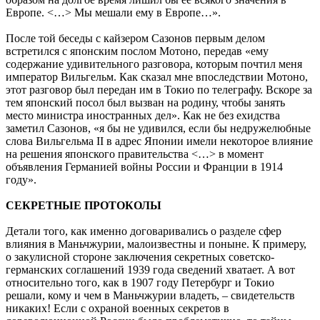
Европе. <…> Мы мешали ему в Европе…».
После той беседы с кайзером Сазонов первым делом
встретился с японским послом Мотоно, передав «ему
содержание удивительного разговора, которым почтил меня
император Вильгельм. Как сказал мне впоследствии Мотоно,
этот разговор был передан им в Токио по телеграфу. Вскоре за
тем японский посол был вызван на родину, чтобы занять
место министра иностранных дел». Как не без ехидства
заметил Сазонов, «я бы не удивился, если бы недружелюбные
слова Вильгельма II в адрес Японии имели некоторое влияние
на решения японского правительства <…> в момент
объявления Германией войны России и Франции в 1914
году».
СЕКРЕТНЫЕ ПРОТОКОЛЫ
Детали того, как именно договаривались о разделе сфер
влияния в Маньчжурии, малоизвестны и поныне. К примеру,
о закулисной стороне заключения секретных советско-
германских соглашений 1939 года сведений хватает. А вот
относительно того, как в 1907 году Петербург и Токио
решали, кому и чем в Маньчжурии владеть, – свидетельств
никаких! Если с охраной военных секретов в