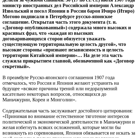
министр иностранных дел Российской империи Александр
Извольский и посол Японии в России барон Ичиро (Итиро)
Мотоно подписали в Петербурге русско-японское
соглашение. Открытая часть этого документа (т. н.
«Договор опубликованный») содержала много высоких и
красивых фраз, что «каждая из высоких
договаривающихся сторон обязуется уважать
существующую территориальную целость другой», что
высокие стороны «признают независимость и целость
территории Китайской империи»… На деле эта часть
служила прикрытием главной, обозначенной как «Договор
секретный».
В преамбуле Русско-японского соглашения 1907 года
отмечалось, что Россия и Япония желают устранить на
будущее «всякие причины трений или недоразумений
касательно некоторых вопросов, относящихся до
Маньчжурии, Кореи и Монголии».
Содержательная часть заслуживает достойного цитирования:
«Принимая во внимание естественное тяготение интересов
политической и экономической деятельности в Маньчжурии и
желая избегнуть всяких осложнений, которые могли бы
возникнуть из соревнования, Япония обязывается не искать за