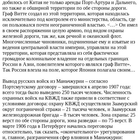
добилось от Китая не только аренды Порт-Артура и Дальнего,
но также и обширной территории по обе стороны дороги.
Граф Витте создал из этой территории, которая находилась
исключительно под контролем его министерства, область, где
он пользовался почти неограниченной властью. <…> Он имел
в своем распоряжении целую армию, под видом охраны
железной дороги, так же, как речной и океанский флот.
Многочисленные чиновники, подчиненные ему и изъятые из
ведения центральной власти империи, управляли на этой
территории, которая представляла из себя фактически
громадное колониальное владение на отдельных границах
России в Азии, повелителем которого являлся граф Витте».
Так Россия влезла на поле, которое Япония полагала своим…
Вывод русских войск из Маньчжурии – согласно
Портсмутскому договору – завершился к апрелю 1907 года:
всего тогда было выведено 250 тысяч человек. Численность
охранных войск на КВЖД также привели в соответствие с
условиями договора: охрану КВЖД осуществляли Заамурский
округ пограничной стражи – 21 тысяча человек, и Заамурская
железнодорожная бригада – 8 тысяч человек. Зона охраны: 25
верст по обе стороны дороги, зона разведки – по 75 верст. В
марте 1906 года в Петербурге начались переговоры
относительно, так сказать, «окончательного» урегулирования
и, главное, разграничения сфер влияния в Маньчжурии: