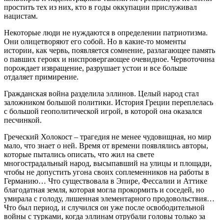
простить тех из них, кто в годы оккупации прислуживал
нацистам.
Некоторые люди не нуждаются в определении патриотизма.
Они олицетворяют его собой. Но в какие-то моменты
истории, как червь, появляется сомнение, разлагающее память
о павших героях и ниспровергающее очевидное. Червоточина
порождает извращение, разрушает устои и все больше
отдаляет примирение.
Гражданская война разделила эллинов. Целый народ стал
заложником большой политики. История Греции переплелась
с большой геополитической игрой, в которой она оказался
песчинкой.
Греческий Холокост – трагедия не менее чудовищная, но мир
мало, что знает о ней. Время от времени появлялись авторы,
которые пытались описать, что жил на свете
многострадальный народ, высыпавший на улицы и площади,
чтобы не допустить угона своих соплеменников на работы в
Германию… Что существовала в Эпире, Фессалии и Аттике
благодатная земля, которая могла прокормить и соседей, но
умирала с голоду, лишенная элементарного продовольствия…
Что был период, и случился он уже после освободительной
войны с турками, когда эллинам отрубали головы только за