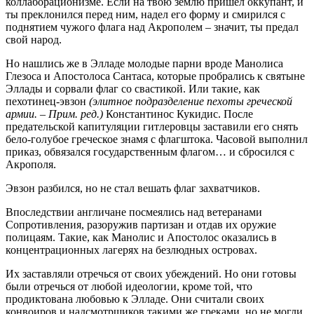
коллаборационизме. Если на твою землю пришел оккупант, и
ты преклонился перед ним, надел его форму и смирился с
поднятием чужого флага над Акрополем – значит, ты предал
свой народ.
Но нашлись же в Элладе молодые парни вроде Манолиса
Глезоса и Апостолоса Сантаса, которые пробрались к святыне
Эллады и сорвали флаг со свастикой. Или такие, как
пехотинец-эвзон
(элитное подразделение пехоты греческой
армии. – Прим. ред.)
Константинос Кукидис. После
предательской капитуляции гитлеровцы заставили его снять
бело-голубое греческое знамя с флагштока. Часовой выполнил
приказ, обвязался государственным флагом… и сбросился с
Акрополя.
Эвзон разбился, но не стал вешать флаг захватчиков.
Впоследствии англичане посмеялись над ветеранами
Сопротивления, разоружив партизан и отдав их оружие
полицаям. Такие, как Манолис и Апостолос оказались в
концентрационных лагерях на безлюдных островах.
Их заставляли отречься от своих убеждений. Но они готовы
были отречься от любой идеологии, кроме той, что
продиктована любовью к Элладе. Они считали своих
конвоиров и надсмотрщиков такими же греками, но не могли