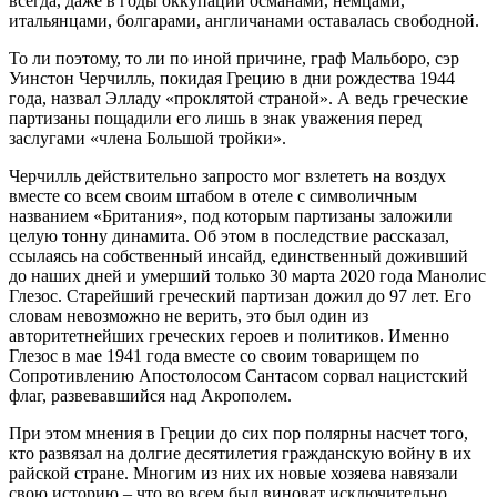
всегда, даже в годы оккупации османами, немцами,
итальянцами, болгарами, англичанами оставалась свободной.
То ли поэтому, то ли по иной причине, граф Мальборо, сэр
Уинстон Черчилль, покидая Грецию в дни рождества 1944
года, назвал Элладу «проклятой страной». А ведь греческие
партизаны пощадили его лишь в знак уважения перед
заслугами «члена Большой тройки».
Черчилль действительно запросто мог взлететь на воздух
вместе со всем своим штабом в отеле с символичным
названием «Британия», под которым партизаны заложили
целую тонну динамита. Об этом в последствие рассказал,
ссылаясь на собственный инсайд, единственный доживший
до наших дней и умерший только 30 марта 2020 года Манолис
Глезос. Старейший греческий партизан дожил до 97 лет. Его
словам невозможно не верить, это был один из
авторитетнейших греческих героев и политиков. Именно
Глезос в мае 1941 года вместе со своим товарищем по
Сопротивлению Апостолосом Сантасом сорвал нацистский
флаг, развевавшийся над Акрополем.
При этом мнения в Греции до сих пор полярны насчет того,
кто развязал на долгие десятилетия гражданскую войну в их
райской стране. Многим из них их новые хозяева навязали
свою историю – что во всем был виноват исключительно