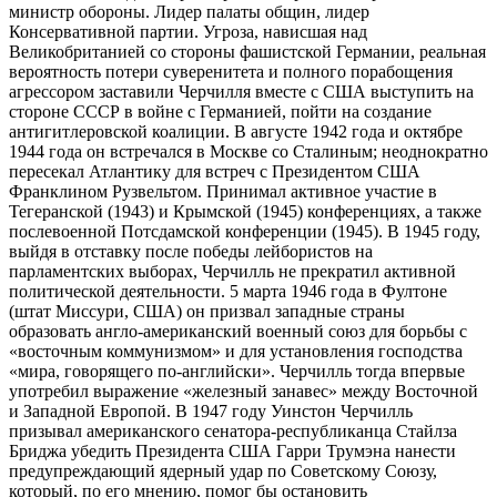
министр обороны. Лидер палаты общин, лидер
Консервативной партии. Угроза, нависшая над
Великобританией со стороны фашистской Германии, реальная
вероятность потери суверенитета и полного порабощения
агрессором заставили Черчилля вместе с США выступить на
стороне СССР в войне с Германией, пойти на создание
антигитлеровской коалиции. В августе 1942 года и октябре
1944 года он встречался в Москве со Сталиным; неоднократно
пересекал Атлантику для встреч с Президентом США
Франклином Рузвельтом. Принимал активное участие в
Тегеранской (1943) и Крымской (1945) конференциях, а также
послевоенной Потсдамской конференции (1945). В 1945 году,
выйдя в отставку после победы лейбористов на
парламентских выборах, Черчилль не прекратил активной
политической деятельности. 5 марта 1946 года в Фултоне
(штат Миссури, США) он призвал западные страны
образовать англо-американский военный союз для борьбы с
«восточным коммунизмом» и для установления господства
«мира, говорящего по-английски». Черчилль тогда впервые
употребил выражение «железный занавес» между Восточной
и Западной Европой. В 1947 году Уинстон Черчилль
призывал американского сенатора-республиканца Стайлза
Бриджа убедить Президента США Гарри Трумэна нанести
предупреждающий ядерный удар по Советскому Союзу,
который, по его мнению, помог бы остановить