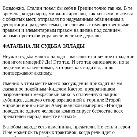
Возможно, Сталин повел бы себя в Греции точно так же. В те
времена, когда народами жонглировали, как кеглями, выселяя
с обжитых мест, отправляя по надуманным обвинениям в
депортации, разделяя семьи, не считаясь с имущественными
правами и элементарным правом на жизнь под солнцем,
играми престолов управляли великие державы.
ФАТАЛЬНА ЛИ СУДЬБА ЭЛЛАДЫ
Неужто судьба малого народа – вассалитет и вечное страдание
под игом империй? Да! Это так. И это так однозначно, но за
редкими исключениями, которые, как водится, лишь
подтверждают аксиому.
Именно в этом месте моего рассуждения приходит на ум
сказанное покойным Фиделем Кастро, превратившем
разрозненный межрасовый микс в сплоченную нацию
кубинцев, давшую отпор взращенной в горниле Второй
мировой войны новой Американской империи: «Иногда
поведение одного человека компенсирует бесчестие всех
предателей народа вместе взятых!»
В любом народе есть изменники, предатели. Но есть и герои.
И не может быть разных трактовок, когда речь идет о