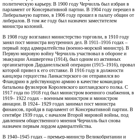
политическую карьеру. В 1900 году Черчилль был избран в
парламент от Консервативной партии. В 1904 году перешел в
Либеральную партию, в 1906 году прошел в палату общин от
либералов. В том же году был назначен заместителем
министра колоний.
В 1908 году возглавил министерство торговли, в 1910 году
занял пост министра внутренних дел. В 1911–1916 годах –
первый лорд адмиралтейства (военно-морской министр). В
Первую мировую войну Черчилль участвовал в обороне и
эвакуации Аншвергена (1914), был одним из активных
организаторов Дарданелльской операции (1915–1916), провал
которой привел к его отставке. В 1916 году в должности
канцлера герцогства Ланкастерского он отправился во
Фландрию в действующую армию в качестве командира
батальона фузилеров Королевского шотландского полка. С
1917 года по 1918 год был министром военного снабжения, в
1919– 1922 годах – военным министром и министром
авиации. В 1924– 1929 годах занимал пост министра
финансов, пройдя в парламент от Консервативной партии. В
сентябре 1939 года, с началом Второй мировой войны, под
давлением общественного мнения Черчилль был снова
назначен первым лордом адмиралтейства.
В 1940–1945 годах – премьер-министр Великобритании и