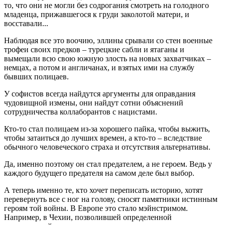
то, что они не могли без содрогания смотреть на голодного
младенца, прижавшегося к груди заколотой матери, и
восставали...
Наблюдая все это воочию, эллины срывали со стен военные
трофеи своих предков – турецкие сабли и ятаганы и
вымещали всю свою южную злость на новых захватчиках –
немцах, а потом и англичанах, и взятых ими на службу
бывших полицаев.
У софистов всегда найдутся аргументы для оправдания
чудовищной измены, они найдут сотни объяснений
сотрудничества коллаборантов с нацистами.
Кто-то стал полицаем из-за хорошего пайка, чтобы выжить,
чтобы затаиться до лучших времен, а кто-то – вследствие
обычного человеческого страха и отсутствия альтернативы.
Да, именно поэтому он стал предателем, а не героем. Ведь у
каждого будущего предателя на самом деле был выбор.
А теперь именно те, кто хочет переписать историю, хотят
перевернуть все с ног на голову, сносят памятники истинным
героям той войны. В Европе это стало мэйнстримом.
Например, в Чехии, позволившей определенной