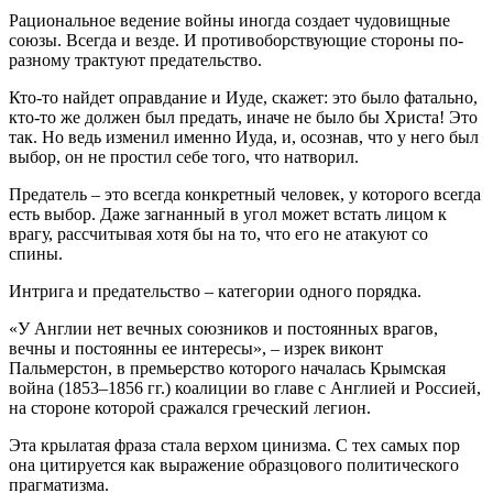
Рациональное ведение войны иногда создает чудовищные
союзы. Всегда и везде. И противоборствующие стороны по-
разному трактуют предательство.
Кто-то найдет оправдание и Иуде, скажет: это было фатально,
кто-то же должен был предать, иначе не было бы Христа! Это
так. Но ведь изменил именно Иуда, и, осознав, что у него был
выбор, он не простил себе того, что натворил.
Предатель – это всегда конкретный человек, у которого всегда
есть выбор. Даже загнанный в угол может встать лицом к
врагу, рассчитывая хотя бы на то, что его не атакуют со
спины.
Интрига и предательство – категории одного порядка.
«У Англии нет вечных союзников и постоянных врагов,
вечны и постоянны ее интересы», – изрек виконт
Пальмерстон, в премьерство которого началась Крымская
война (1853–1856 гг.) коалиции во главе с Англией и Россией,
на стороне которой сражался греческий легион.
Эта крылатая фраза стала верхом цинизма. С тех самых пор
она цитируется как выражение образцового политического
прагматизма.