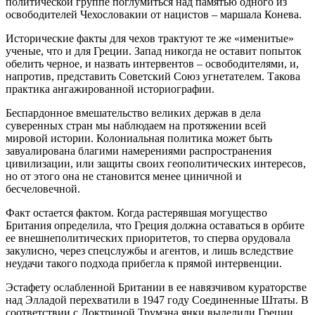
политической группе поглумиться над памятью одного из
освободителей Чехословакии от нацистов – маршала Конева.
Исторические факты для чехов трактуют те же «именитые»
ученые, что и для Греции. Запад никогда не оставит попыток
обелить черное, и назвать интервентов – освободителями, и,
напротив, представить Советский Союз угнетателем. Такова
практика ангажированной историографии.
Беспардонное вмешательство великих держав в дела
суверенных стран мы наблюдаем на протяжении всей
мировой истории. Колониальная политика может быть
завуалирована благими намерениями распространения
цивилизации, или защиты своих геополитических интересов,
но от этого она не становится менее циничной и
бесчеловечной.
Факт остается фактом. Когда растерявшая могущество
Британия определила, что Греция должна оставаться в орбите
ее внешнеполитических приоритетов, то сперва орудовала
закулисно, через спецслужбы и агентов, и лишь вследствие
неудачи такого подхода прибегла к прямой интервенции.
Эстафету ослабленной Британии в ее навязчивом кураторстве
над Элладой перехватили в 1947 году Соединенные Штаты. В
соответствии с Доктриной Трумэна янки выделили Греции