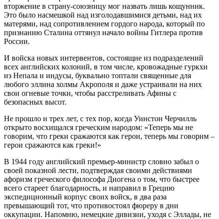
вторжение в страну-союзницу мог назвать лишь кощунник.
Это было насмешкой над изголодавшимися детьми, над их
матерями, над сопротивлением гордого народа, который по
признанию Сталина оттянул начало войны Гитлера против
России.
И войска новых интервентов, состоящие из подразделений
всех английских колоний, в том числе, кровожадные гуркхи
из Непала и индусы, буквально топтали священные для
любого эллина холмы Акрополя и даже устраивали на них
свои огневые точки, чтобы расстреливать Афины с
безопасных высот.
Не прошло и трех лет, с тех пор, когда Уинстон Черчилль
открыто восхищался греческим народом: «Теперь мы не
говорим, что греки сражаются как герои, теперь мы говорим –
герои сражаются как греки!»
В 1944 году английский премьер-министр словно забыл о
своей показной лести, подтверждая своими действиями
афоризм греческого философа Диогена о том, что быстрее
всего стареет благодарность, и направил в Грецию
экспедиционный корпус своих войск, в два раза
превышающий тот, что противостоял фюреру в дни
оккупации. Напомню, немецкие дивизии, уходя с Эллады, не