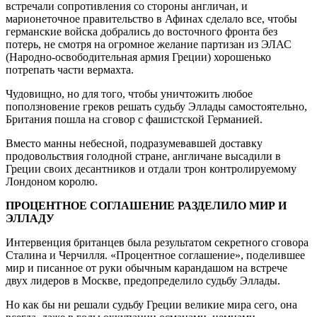
встречали сопротивления со стороны англичан, и
марионеточное правительство в Афинах сделало все, чтобы
германские войска добрались до восточного фронта без
потерь, не смотря на огромное желание партизан из ЭЛАС
(Народно-освободительная армия Греции) хорошенько
потрепать части вермахта.
Чудовищно, но для того, чтобы уничтожить любое
поползновение греков решать судьбу Эллады самостоятельно,
Британия пошла на сговор с фашистской Германией.
Вместо манны небесной, подразумевавшей доставку
продовольствия голодной стране, англичане высадили в
Греции своих десантников и отдали трон контролируемому
Лондоном королю.
ПРОЦЕНТНОЕ СОГЛАШЕНИЕ РАЗДЕЛИЛО МИР И
ЭЛЛАДУ
Интервенция британцев была результатом секретного сговора
Сталина и Черчилля. «Процентное соглашение», поделившее
мир и писанное от руки обычным карандашом на встрече
двух лидеров в Москве, предопределило судьбу Эллады.
Но как бы ни решали судьбу Греции великие мира сего, она