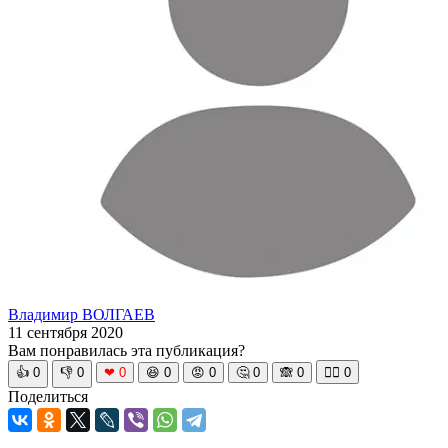
Владимир ВОЛГАЕВ
11 сентября 2020
Вам понравилась эта публикация?
👍
0
👎
0
❤
0
😆
0
😡
0
🤔
0
🙈
0
🧘‍♀️
0
Поделиться