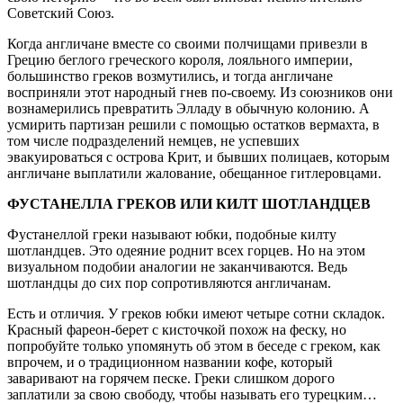
Советский Союз.
Когда англичане вместе со своими полчищами привезли в
Грецию беглого греческого короля, лояльного империи,
большинство греков возмутились, и тогда англичане
восприняли этот народный гнев по-своему. Из союзников они
вознамерились превратить Элладу в обычную колонию. А
усмирить партизан решили с помощью остатков вермахта, в
том числе подразделений немцев, не успевших
эвакуироваться с острова Крит, и бывших полицаев, которым
англичане выплатили жалование, обещанное гитлеровцами.
ФУСТАНЕЛЛА ГРЕКОВ ИЛИ КИЛТ ШОТЛАНДЦЕВ
Фустанеллой греки называют юбки, подобные килту
шотландцев. Это одеяние роднит всех горцев. Но на этом
визуальном подобии аналогии не заканчиваются. Ведь
шотландцы до сих пор сопротивляются англичанам.
Есть и отличия. У греков юбки имеют четыре сотни складок.
Красный фареон-берет с кисточкой похож на феску, но
попробуйте только упомянуть об этом в беседе с греком, как
впрочем, и о традиционном названии кофе, который
заваривают на горячем песке. Греки слишком дорого
заплатили за свою свободу, чтобы называть его турецким…