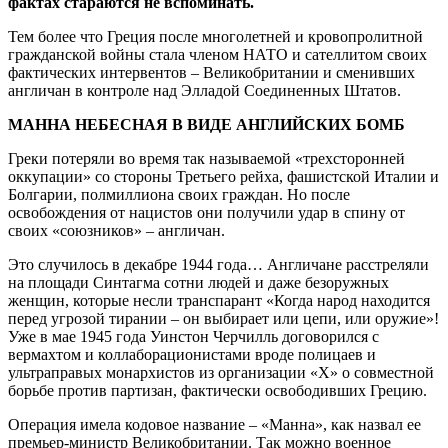
фактах стараются не вспоминать.
Тем более что Греция после многолетней и кровопролитной
гражданской войны стала членом НАТО и сателлитом своих
фактических интервентов – Великобритании и сменивших
англичан в контроле над Элладой Соединенных Штатов.
МАННА НЕБЕСНАЯ В ВИДЕ АНГЛИЙСКИХ БОМБ
Греки потеряли во время так называемой «трехсторонней
оккупации» со стороны Третьего рейха, фашистской Италии и
Болгарии, полмиллиона своих граждан. Но после
освобождения от нацистов они получили удар в спину от
своих «союзников» – англичан.
Это случилось в декабре 1944 года… Англичане расстреляли
на площади Синтагма сотни людей и даже безоружных
женщин, которые несли транспарант «Когда народ находится
перед угрозой тирании – он выбирает или цепи, или оружие»!
Уже в мае 1945 года Уинстон Черчилль договорился с
вермахтом и коллаборационистами вроде полицаев и
ультраправых монархистов из организации «Х» о совместной
борьбе против партизан, фактически освободивших Грецию.
Операция имела кодовое название – «Манна», как назвал ее
премьер-министр Великобритании. Так можно военное