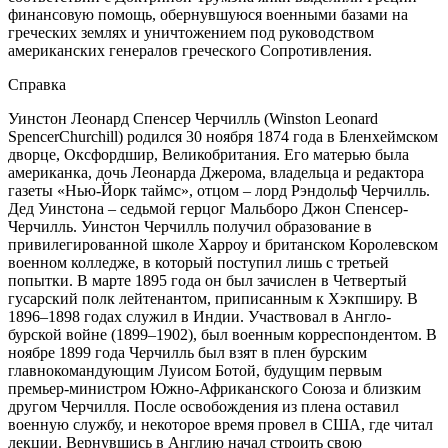
финансовую помощь, обернувшуюся военными базами на
греческих землях и уничтожением под руководством
американских генералов греческого Сопротивления.
Справка
Уинстон Леонард Спенсер Черчилль (Winston Leonard
SpencerChurchill) родился 30 ноября 1874 года в Бленхеймском
дворце, Оксфордшир, Великобритания. Его матерью была
американка, дочь Леонарда Джерома, владельца и редактора
газеты «Нью-Йорк таймc», отцом – лорд Рэндольф Черчилль.
Дед Уинстона – седьмой герцог Мальборо Джон Спенсер-
Черчилль. Уинстон Черчилль получил образование в
привилегированной школе Харроу и британском Королевском
военном колледже, в который поступил лишь с третьей
попытки. В марте 1895 года он был зачислен в Четвертый
гусарский полк лейтенантом, приписанным к Хэкпширу. В
1896–1898 годах служил в Индии. Участвовал в Англо-
бурской войне (1899–1902), был военным корреспондентом. В
ноябре 1899 года Черчилль был взят в плен бурским
главнокомандующим Луисом Ботой, будущим первым
премьер-министром Южно-Африканского Союза и близким
другом Черчилля. После освобождения из плена оставил
военную службу, и некоторое время провел в США, где читал
лекции. Вернувшись в Англию начал строить свою