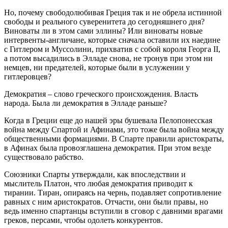
Но, почему свободолюбивая Греция так и не обрела истинной
свободы и реального суверенитета до сегодняшнего дня?
Виноваты ли в этом сами эллины? Или виноваты новые
интервенты-англичане, которые сначала оставили их наедине
с Гитлером и Муссолини, прихватив с собой короля Георга II,
а потом высадились в Элладе снова, не тронув при этом ни
немцев, ни предателей, которые были в услужении у
гитлеровцев?
Демократия – слово греческого происхождения. Власть
народа. Была ли демократия в Элладе раньше?
Когда в Греции еще до нашей эры бушевала Пелопонесская
война между Спартой и Афинами, это тоже была война между
общественными формациями. В Спарте правили аристократы,
в Афинах была провозглашена демократия. При этом везде
существовало рабство.
Союзники Спарты утверждали, как впоследствии и
мыслитель Платон, что любая демократия приводит к
тирании. Тиран, опираясь на чернь, подавляет сопротивление
равных с ним аристократов. Отчасти, они были правы, но
ведь именно спартанцы вступили в сговор с давними врагами
греков, персами, чтобы одолеть конкурентов.