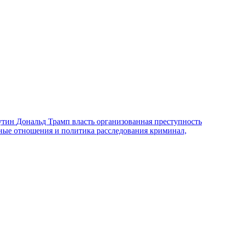
утин
Дональд Трамп
власть
организованная преступность
ные отношения и политика
расследования
криминал,