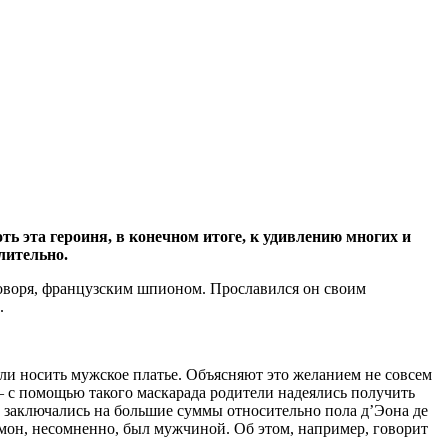
ь эта героиня, в конечном итоге, к удивлению многих и
лительно.
оворя, французским шпионом. Прославился он своим
.
вили носить мужское платье. Объясняют это желанием не совсем
 – с помощью такого маскарада родители надеялись получить
ые заключались на большие суммы относительно пола д’Эона де
омон, несомненно, был мужчиной. Об этом, например, говорит