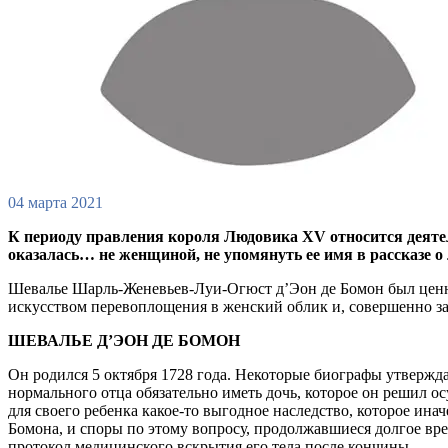
04 марта 2021
К периоду правления короля Людовика XV относится деятел
оказалась… не женщиной, не упомянуть ее имя в рассказе 
Шевалье Шарль-Женевьев-Луи-Огюст д’Эон де Бомон был ценн
искусством перевоплощения в женский облик и, совершенно з
ШЕВАЛЬЕ Д’ЭОН ДЕ БОМОН
Он родился 5 октября 1728 года. Некоторые биографы утверждаю
нормального отца обязательно иметь дочь, которое он решил о
для своего ребенка какое-то выгодное наследство, которое ин
Бомона, и споры по этому вопросу, продолжавшиеся долгое вре
протокол медицинского вскрытия его тела после кончины.