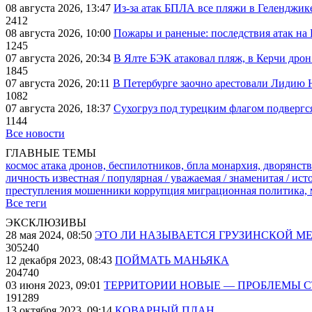
08 августа 2026, 13:47
Из-за атак БПЛА все пляжи в Геленджик
2412
08 августа 2026, 10:00
Пожары и раненые: последствия атак на
1245
07 августа 2026, 20:34
В Ялте БЭК атаковал пляж, в Керчи дрон
1845
07 августа 2026, 20:11
В Петербурге заочно арестовали Лидию 
1082
07 августа 2026, 18:37
Сухогруз под турецким флагом подвергс
1144
Все новости
ГЛАВНЫЕ ТЕМЫ
космос
атака дронов, беспилотников, бпла
монархия, дворянств
личность известная / популярная / уважаемая / знаменитая / ис
преступления
мошенники
коррупция
миграционная политика,
Все теги
ЭКСКЛЮЗИВЫ
28 мая 2024, 08:50
ЭТО ЛИ НАЗЫВАЕТСЯ ГРУЗИНСКОЙ М
305240
12 декабря 2023, 08:43
ПОЙМАТЬ МАНЬЯКА
204740
03 июня 2023, 09:01
ТЕРРИТОРИИ НОВЫЕ — ПРОБЛЕМЫ 
191289
13 октября 2023, 09:14
КОВАРНЫЙ ПЛАН