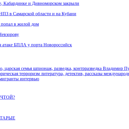
е, Кабардинке и Дивноморском закрыли
 НПЗ в Самарской области и на Кубани
 попал в жилой дом
Невзорову
я атаке БПЛА у порта Новороссийск
о, царская семья
шпионаж, разведка, контрразведка
Владимир П
торическая
терроризм
литература, детектив, рассказы
международ
 мигранты
интервью
ЕЧТОЙ?
СТАРЫЕ