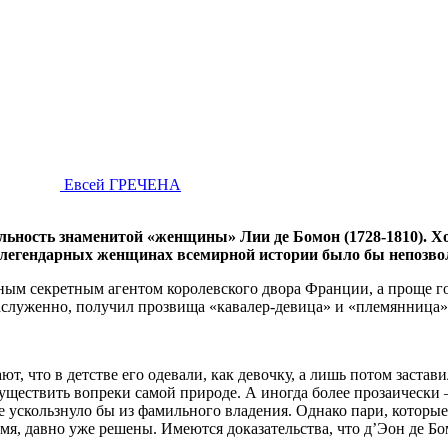
Евсей ГРЕЧЕНА
ьность знаменитой «женщины» Лии де Бомон (1728-1810). Хот
о легендарных женщинах всемирной истории было бы непозво
ым секретным агентом королевского двора Франции, а проще г
аслуженно, получил прозвища «кавалер-девица» и «племянница»
т, что в детстве его одевали, как девочку, а лишь потом заста
существить вопреки самой природе. А иногда более прозаически
аче ускользнуло бы из фамильного владения. Однако пари, котор
мя, давно уже решены. Имеются доказательства, что д’Эон де Б