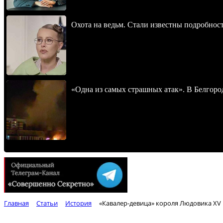
Охота на ведьм. Стали известны подробнос
«Одна из самых страшных атак». В Белгород
Главная
Статьи
История
«Кавалер-девица» короля Людовика XV