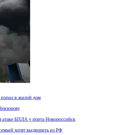
 попал в жилой дом
Невзорову
я атаке БПЛА у порта Новороссийск
семьей хотят выдворить из РФ