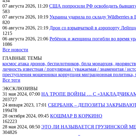
434
07 августа 2026, 11:20
США попросили РФ освободить бывшего 
583
07 августа 2026, 10:19
Украина ударила по складу Wildberries в
820
06 августа 2026, 21:19
Дрон со взрывчаткой в аэропорту Лейпци
1215
06 августа 2026, 21:06
Ребёнок и женщина погибли во время ур
1086
Все новости
ГЛАВНЫЕ ТЕМЫ
космос
атака дронов, беспилотников, бпла
монархия, дворянств
личность известная / популярная / уважаемая / знаменитая / ис
преступления
мошенники
коррупция
миграционная политика,
Все теги
ЭКСКЛЮЗИВЫ
31 мая 2024, 07:00
НА ТРОПЕ ВОЙНЫ … С «ЗАКЛАДЧИКА
203727
24 января 2023, 17:01
СБЕРБАНК – ДЕПОЗИТЫ ЗАКРЫВАЮ
199478
28 октября 2024, 09:45
КОШМАР В КОРКИНО
162223
28 мая 2024, 08:50
ЭТО ЛИ НАЗЫВАЕТСЯ ГРУЗИНСКОЙ М
304826