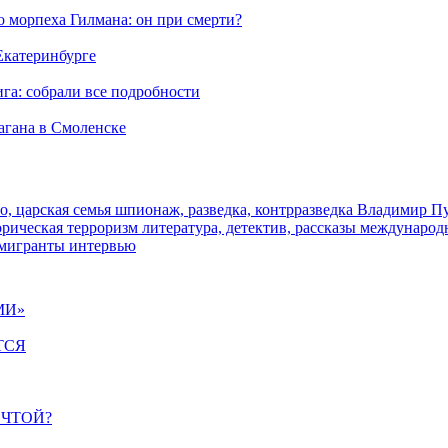
морпеха Гилмана: он при смерти?
 Екатеринбурге
га: собрали все подробности
агана в Смоленске
о, царская семья
шпионаж, разведка, контрразведка
Владимир П
торическая
терроризм
литература, детектив, рассказы
международ
 мигранты
интервью
МИ»
ТСЯ
ЕЧТОЙ?