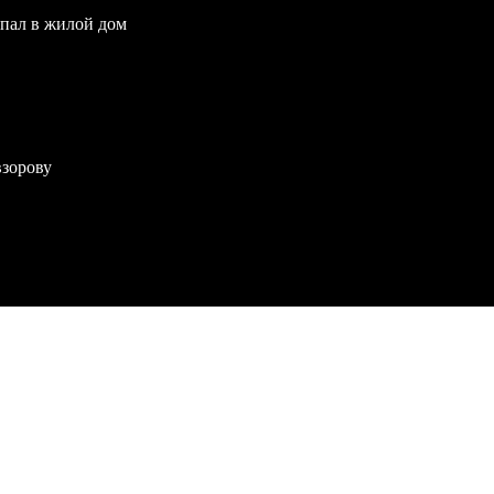
опал в жилой дом
взорову