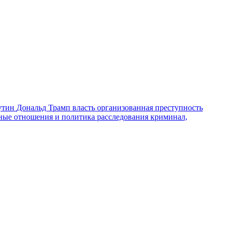
утин
Дональд Трамп
власть
организованная преступность
ные отношения и политика
расследования
криминал,