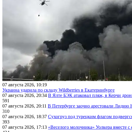
07 августа 2026, 10:19
Украина ударила по складу Wildberries в Екатеринбурге
07 августа 2026, 20:34
В Ялте БЭК атаковал пляж, в Керчи дрон
591
07 августа 2026, 20:11
В Петербурге заочно арестовали Лидию 
310
07 августа 2026, 18:37
Сухогруз под турецким флагом подвергс
393
07 августа 2026, 17:13
«Веселого молочника» Уолкера вместе с 