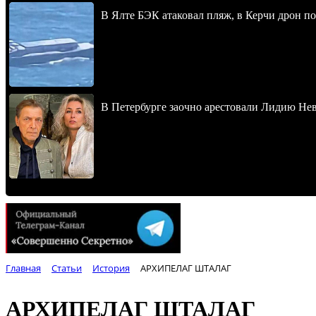
В Ялте БЭК атаковал пляж, в Керчи дрон п
В Петербурге заочно арестовали Лидию Не
Главная
Статьи
История
АРХИПЕЛАГ ШТАЛАГ
АРХИПЕЛАГ ШТАЛАГ