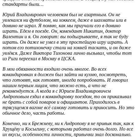
стандарты были…
Юрий Владимирович человеком был не азартным. Он не
увлекался ни футболом, ни хоккеем, даже в шахматы или в
домино не играл. Я помню, как мы приучали его в домино
играть. Едем в поезде. Он, комендант Никитин, доктор
Валентин и я. Он говорит: вы подыгрываете, я так не буду
играть. Он даже не умел в эту простейшую игру играть. А
потом его потихонечку стали на хоккей таскать, и он даже
увлёкся. Даже Виктора Тихонова лично вызывал, чтобы тот
из Риги переехал в Москву в ЦСКА.
В мои обязанности входило очень многое. Во всех
командировках я должен был зайти на кухню, посмотреть,
что готовят, как готовят, иногда попробовать. И говорил
нашим первым лицам, что можно есть, а что не
рекомендуется. А когда я с Юрием Владимировичем
Андроповым ездил в командировку поездом, то он приказывал
не брать с собой поваров и официантов. Приходилось в
трясущемся вагоне всё самому готовить и приносить. Но это
обычное дело, часть работы.
Конечно, ни к Брежневу, ни к Андропову я не привык так, как к
Хрущёву и Косыгину, с которыми работал очень долго. Но все
их вкусы, особенности личности, привычки знал досконально.