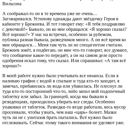
Вильсона
А соображал-то он в те времена уже не очень…
Заговаривался. Устинову однажды дают звёздочку Героя в
кабинете у Брежнева. И тот говорит ему: «Я тебя поздравляю
с девочкой!» Бывало, он ко мне обращался: «Я хорошо сказал?
Всё хорошо?» У нас на встречах, особенно за рубежом,
публика разная бывала, разведчиков много. А он всё время ко
мне обращался… Меня там чуть ли не спецагентом считали.
Брежнев зовёт, я подбегаю, он мне что-то говорит, все думают,
что сообщение какое-то передаёт, а он на самом деле просто
одобрения искал тому, что сказал. Или спрашивал: «А там всё
хорошо?»
В моей работе нужно было учитывать все нюансы. Если я
наливаю графин с водой в спальне и туда кто-то заходит, я
замечал, прибавилась ли вода или убавилась. Не плеснул ли
туда кто-то посторонний что-то, либо запил мой подопечный
таблетку или забыл. За границей, когда мы бывали в
резиденциях, приходилось убирать все следы. Особенно
упаковки от таблеток. Разведки-то везде работали, весь мусор
просеивали, чтобы узнать, чем наш «царь» болеет. Мазки
чуть ли не с унитазов брать пытались. Всё нужно было
отслеживать. Сейчас этому такого внимания не уделяют уже.