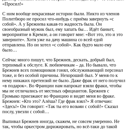
«Просил!»
С ним вообще некрасивые истории были. Никто из членов
Политбюро не просил что-нибудь с приёма завернуть «с
собой». А у Брежнева какая-то жадность была. Он
своеобразный мужик был, ему хапать бы… Идёт банкет,
мероприятие в Кремле, а он говорит мне: «Вот это, это и это
заверните». Хотя уже на дачу машина со всей едой
отправлена. Но он хотел «с собой». Как будто мало ему
было…
Сейчас много пишут, что Брежнев, дескать, добрый был,
терпимый к обслуге. К любимчикам – да. Но бывало, что
Брежнев всех помощников гонял, обслуживающий персонал
тоже, и без особой причины. Нехороший был. У меня-то к
нему никаких претензий не было. Даже фрак от него получил
«в подарок». Во Франции нам напрокат взяли фраки, чтобы
мы не отличались от местных официантов. Брежнев с
Громыко приезжают во Францию и видят меня во фраке.
Брежнев: «Кто это? Алёша? Где фрак взял?» Я отвечаю:
«Здесь!» Он говорит: «Так ты его возьми с собой!» Сказал
послу, увезли с собой…
Выпивал Брежнев иногда, скажем, не совсем умеренно. Не
так, чтобы оркестром дирижировать, но всё-таки до такой