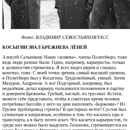
Фото: ВЛАДИМИР СЕВОСТЬЯНОВ/ТАСС
КОСЫГИН ЗВАЛ БРЕЖНЕВА ЛЁНЕЙ
Алексей Сальников: Наши «хозяева», члены Политбюро, тоже
ведь люди разные были. Одни, например, карьеристы, только
к должностям стремились. Я всех видел рядом и слышал,
конечно, тоже. С моей точки зрения, самый высокий уровень
в Политбюро был у Косыгина. Трудолюбивый, умный. Затем
Мазуров, Андропов. А вот Подгорный, например, был
недалёким, делал карьеру, пользовался положением в партии
и доверием Брежнева. Грубый, наглый, но трусоват. Кстати,
можете себе представить, чтобы в советское время человек
потребовал бассейн у него на даче наполнять «Боржоми»? Из
Грузии трубопровод строить? В цистернах везти? Суслов был
суховатым и капризным, особенно в том, что касалось еды и
транспорта, а в быту почти аскет. Что касается карьеристов, то
среди них можно было выделить Тихонова, стремившегося на