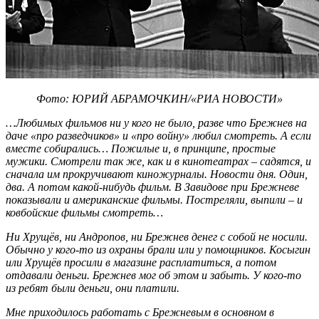
Фото: ЮРИЙ АБРАМОЧКИН/«РИА НОВОСТИ»
…Любимых фильмов ни у кого не было, разве что Брежнев на
даче «про разведчиков» и «про войну» любил смотреть. А если
вместе собирались… Пожилые и, в принципе, простые
мужики. Смотрели так же, как и в кинотеатрах – садятся, и
сначала им прокручивают киножурналы. Новости дня. Один,
два. А потом какой-нибудь фильм. В Завидове при Брежневе
показывали и американские фильмы. Постреляли, выпили – и
ковбойские фильмы смотреть…
Ни Хрущёв, ни Андропов, ни Брежнев денег с собой не носили.
Обычно у кого-то из охраны брали или у помощников. Косыгин
или Хрущёв просили в магазине расплатиться, а потом
отдавали деньги. Брежнев мог об этом и забыть. У кого-то
из ребят были деньги, они платили.
Мне приходилось работать с Брежневым в основном в