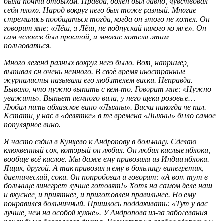
была почти отдыхом. Правда, болен был давно, чувствовал
себя плохо. Народ вокруг него был тоже разный. Многие
стремились пообщаться тогда, когда он этого не хотел. Он
говорит мне: «Лёш, а Лёш, не подпускай никого ко мне». Он
сам человек был простой, и многие хотели этим
пользоваться.
Много легенд разных вокруг него было. Вот, например,
выпивал он очень немного. В своё время иностранные
журналисты называли его любителем виски. Неправда.
Бывало, что нужно выпить с кем-то. Говорит мне: «Нужно
уважить». Выпьет немного вина, у него щеки розовые…
Любил пить абхазское вино «Лыхны». Виски никогда не пил.
Кстати, у нас в «девятке» в те времена «Лыхны» было самое
популярное вино.
Я часто ездил в Кунцево к Андропову в больницу. Сделаю
клюквенный сок, который он любил. Он любил кислые яблоки,
вообще всё кислое. Мы даже ему привозили из Индии яблоки.
Ящик, другой. А так привозил я ему в больницу винегретик,
диетический, соки. Он попробовал и говорит: «А вот тут в
больнице винегрет лучше готовят!» Хотя на самом деле наш
и вкуснее, и приятнее, и приготовлен правильнее. Но ему
понравился больничный. Пришлось поддакивать: «Тут у вас
лучше, чем на особой кухне». У Андропова из-за заболевания