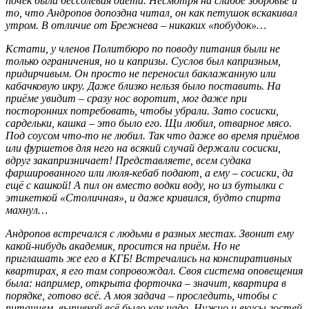
почек была бессолевая диета. Несмотря на слабое здоровье и
то, что Андропов допоздна читал, он как петушок вскакивал
утром. В отличие от Брежнева – никаких «побудок»…
Кстати, у членов Политбюро по поводу питания были не
только ограничения, но и капризы. Суслов был капризным,
придирчивым. Он просто не переносил баклажанную или
кабачковую икру. Даже близко нельзя было поставить. На
приёме увидит – сразу нос воротит, мог даже при
посторонних потребовать, чтобы убрали. Зато сосиски,
сардельки, кашка – это было его. Щи любил, отварное мясо.
Под соусом что-то не любил. Так что даже во время приёмов
или фуршетов для него на всякий случай держали сосиски,
вдруг закапризничает! Представляете, всем судака
фаршированного или люля-кебаб подают, а ему – сосиски, да
ещё с кашкой! А пил он вместо водки воду, но из бутылки с
этикеткой «Столичная», и даже кривился, будто спирта
махнул…
Андропов встречался с людьми в разных местах. Звонит ему
какой-нибудь академик, просится на приём. Но не
приглашать же его в КГБ! Встречались на конспиративных
квартирах, я его там сопровождал. Своя система оповещения
была: например, открыта форточка – значит, квартира в
порядке, готово всё. А моя задача – проследить, чтобы с
питанием, выпивкой всё было как надо. Нужно и вкусы гостей