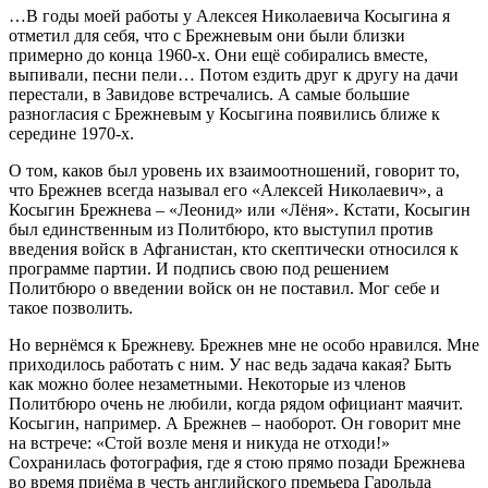
…В годы моей работы у Алексея Николаевича Косыгина я
отметил для себя, что с Брежневым они были близки
примерно до конца 1960-х. Они ещё собирались вместе,
выпивали, песни пели… Потом ездить друг к другу на дачи
перестали, в Завидове встречались. А самые большие
разногласия с Брежневым у Косыгина появились ближе к
середине 1970-х.
О том, каков был уровень их взаимоотношений, говорит то,
что Брежнев всегда называл его «Алексей Николаевич», а
Косыгин Брежнева – «Леонид» или «Лёня». Кстати, Косыгин
был единственным из Политбюро, кто выступил против
введения войск в Афганистан, кто скептически относился к
программе партии. И подпись свою под решением
Политбюро о введении войск он не поставил. Мог себе и
такое позволить.
Но вернёмся к Брежневу. Брежнев мне не особо нравился. Мне
приходилось работать с ним. У нас ведь задача какая? Быть
как можно более незаметными. Некоторые из членов
Политбюро очень не любили, когда рядом официант маячит.
Косыгин, например. А Брежнев – наоборот. Он говорит мне
на встрече: «Стой возле меня и никуда не отходи!»
Сохранилась фотография, где я стою прямо позади Брежнева
во время приёма в честь английского премьера Гарольда