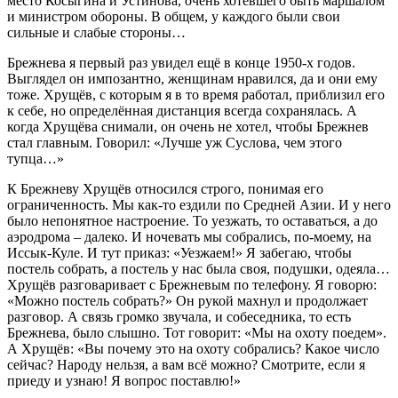
место Косыгина и Устинова, очень хотевшего быть маршалом
и министром обороны. В общем, у каждого были свои
сильные и слабые стороны…
Брежнева я первый раз увидел ещё в конце 1950-х годов.
Выглядел он импозантно, женщинам нравился, да и они ему
тоже. Хрущёв, с которым я в то время работал, приблизил его
к себе, но определённая дистанция всегда сохранялась. А
когда Хрущёва снимали, он очень не хотел, чтобы Брежнев
стал главным. Говорил: «Лучше уж Суслова, чем этого
тупца…»
К Брежневу Хрущёв относился строго, понимая его
ограниченность. Мы как-то ездили по Средней Азии. И у него
было непонятное настроение. То уезжать, то оставаться, а до
аэродрома – далеко. И ночевать мы собрались, по-моему, на
Иссык-Куле. И тут приказ: «Уезжаем!» Я забегаю, чтобы
постель собрать, а постель у нас была своя, подушки, одеяла…
Хрущёв разговаривает с Брежневым по телефону. Я говорю:
«Можно постель собрать?» Он рукой махнул и продолжает
разговор. А связь громко звучала, и собеседника, то есть
Брежнева, было слышно. Тот говорит: «Мы на охоту поедем».
А Хрущёв: «Вы почему это на охоту собрались? Какое число
сейчас? Народу нельзя, а вам всё можно? Смотрите, если я
приеду и узнаю! Я вопрос поставлю!»