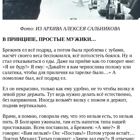
Фото: ИЗ АРХИВА АЛЕКСЕЯ САЛЬНИКОВА
В ПРИНЦИПЕ, ПРОСТЫЕ МУЖИКИ…
Брежнев ел всё подряд, а потом была проблема с зубами,
насчёт своего веса беспокоился, всё потолстеть боялся. Ну и
стал отказываться о еды. Даже на приёме как-то говорит мне:
«Я не буду!» Я ему: «Давайте я вам чернослива положу или
салатика, чтобы для приличия на тарелке было…» А
помоложе был, всё подряд ел.
Ел он некрасиво, только как ему удобно, не то чтобы вилку в
левой руке держать. Тут ведь нужно делать всё естественно,
без напряжения. Иногда возьмёт вилку с ножом и держит,
подняв вертикально.
Врачи, я помню, говорили ему, что это нельзя есть, то нельзя
пить. В Болгарии ужинали, там есть напиток типа нашей
простокваши. Всем поставили, а Брежнев: «А мне?» Я
говорю: «Вам нельзя!» Он: «Поставь!» Потом утром встаёт…
Доктор Михаил Титыч говорит: «Зачем дал ему?» Я отвечаю: