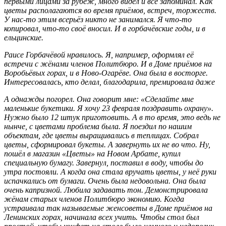
первыми лицами за рубеж, много видел и всё запоминал. Как
цветы располагаются во время приёмов, встреч, торжеств.
У нас-то этим всерьёз никто не занимался. Я что-то
копировал, что-то своё вносил. И в горбачёвские годы, и в
ельцинские.
Раисе Горбачёвой нравилось. Я, например, оформлял её
встречи с жёнами членов Политбюро. И в Доме приёмов на
Воробьёвых горах, и в Ново-Огарёве. Она была в восторге.
Интересовалась, кто делал, благодарила, премировала даже
А однажды погорел. Она говорит мне: «Сделайте мне
маленькие букетики. Я хочу 23 февраля поздравить охрану».
Нужно было 12 штук приготовить. А в то время, это ведь не
нынче, с цветами проблема была. Я поездил по нашим
объектам, где цветы выращивались в теплицах. Собрал
цветы, сформировал букеты. А завернуть их не во что. Ну,
пошёл в магазин «Цветы» на Новом Арбате, купил
специальную бумагу. Завернул, поставил в воду, чтобы до
утра постояли. А когда она стала вручать цветы, у неё руки
испачкались от бумаги. Очень была недовольна. Она была
очень капризной. Любила задавать тон. Демонстрировала
жёнам старых членов Политбюро экономию. Когда
устраивала так называемые женсоветы в Доме приёмов на
Ленинских горах, начинала всех учить. Чтобы стол был