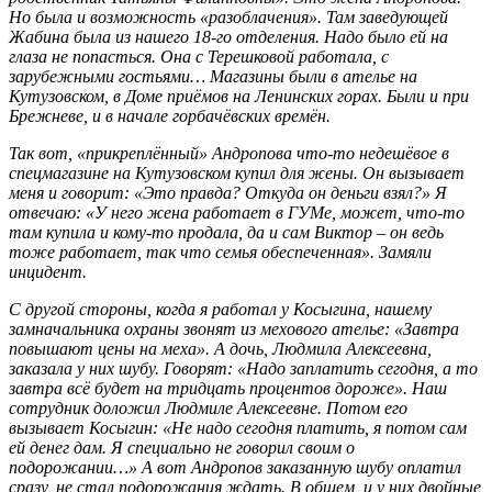
Но была и возможность «разоблачения». Там заведующей
Жабина была из нашего 18-го отделения. Надо было ей на
глаза не попасться. Она с Терешковой работала, с
зарубежными гостьями… Магазины были в ателье на
Кутузовском, в Доме приёмов на Ленинских горах. Были и при
Брежневе, и в начале горбачёвских времён.
Так вот, «прикреплённый» Андропова что-то недешёвое в
спецмагазине на Кутузовском купил для жены. Он вызывает
меня и говорит: «Это правда? Откуда он деньги взял?» Я
отвечаю: «У него жена работает в ГУМе, может, что-то
там купила и кому-то продала, да и сам Виктор – он ведь
тоже работает, так что семья обеспеченная». Замяли
инцидент.
С другой стороны, когда я работал у Косыгина, нашему
замначальника охраны звонят из мехового ателье: «Завтра
повышают цены на меха». А дочь, Людмила Алексеевна,
заказала у них шубу. Говорят: «Надо заплатить сегодня, а то
завтра всё будет на тридцать процентов дороже». Наш
сотрудник доложил Людмиле Алексеевне. Потом его
вызывает Косыгин: «Не надо сегодня платить, я потом сам
ей денег дам. Я специально не говорил своим о
подорожании…» А вот Андропов заказанную шубу оплатил
сразу, не стал подорожания ждать. В общем, и у них двойные