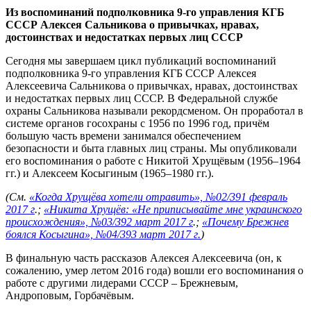
Из воспоминаний подполковника 9-го управления КГБ
СССР Алексея Сальникова о привычках, нравах,
достоинствах и недостатках первых лиц СССР
Сегодня мы завершаем цикл публикаций воспоминаний
подполковника 9-го управления КГБ СССР Алексея
Алексеевича Сальникова о привычках, нравах, достоинствах
и недостатках первых лиц СССР. В Федеральной службе
охраны Сальникова называли рекордсменом. Он проработал в
системе органов госохраны с 1956 по 1996 год, причём
большую часть времени занимался обеспечением
безопасности и быта главных лиц страны. Мы опубликовали
его воспоминания о работе с Никитой Хрущёвым (1956–1964
гг.) и Алексеем Косыгиным (1965–1980 гг.).
(См.
«Когда Хрущёва хотели отравить», №02/391 февраль
2017 г
.;
«Никита Хрущёв: «Не приписывайте мне украинского
происхождения», №03/392 март 2017 г
.;
«Почему Брежнев
боялся Косыгина», №04/393 март 2017 г.
)
В финальную часть рассказов Алексея Алексеевича (он, к
сожалению, умер летом 2016 года) вошли его воспоминания о
работе с другими лидерами СССР – Брежневым,
Андроповым, Горбачёвым.