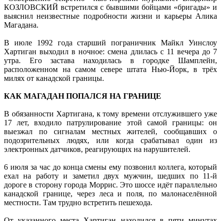
КОЗЛОВСКИЙ встретился с бывшими бойцами «бригады» и
выяснил неизвестные подробности жизни и карьеры Алика
Магадана.
В июле 1992 года старший пограничник Майкл Уинслоу
Хартиган выходил в ночное: смена длилась с 11 вечера до 7
утра. Его застава находилась в городке Шамплейн,
расположенном на самом севере штата Нью-Йорк, в трёх
милях от канадской границы.
КАК МАГАДАН ПОПАЛСЯ НА ГРАНИЦЕ
В обязанности Хартигана, к тому времени отслужившего уже
17 лет, входило патрулирование этой самой границы: он
выезжал по сигналам местных жителей, сообщавших о
подозрительных людях, или когда срабатывал один из
электронных датчиков, реагирующих на нарушителей.
6 июля за час до конца смены ему позвонил коллега, который
ехал на работу и заметил двух мужчин, шедших по 11-й
дороге в сторону города Моррис. Это шоссе идёт параллельно
канадской границе, через леса и поля, по малонаселённой
местности. Там трудно встретить пешехода.
От указанного места Хартиган находился в пяти минутах