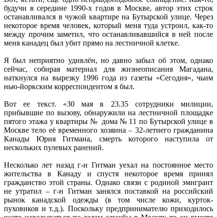
будучи в середине 1990-х годов в Москве, автор этих строк
останавливался в чужой квартире на Бутырской улице. Через
некоторое время человек, который меня туда устроил, как-то
между прочим заметил, что останавливавшийся в ней после
меня канадец был убит прямо на лестничной клетке.
Я был неприятно удивлён, но давно забыл об этом, однако
сейчас, собирая материал для жизнеописания Магадана,
наткнулся на вырезку 1996 года из газеты «Сегодня», чьим
нью-йоркским корреспондентом я был.
Вот ее текст. «30 мая в 23.35 сотрудники милиции,
прибывшие по вызову, обнаружили на лестничной площадке
пятого этажа у квартиры № дома № 11 по Бутырской улице в
Москве тело её временного хозяина – 32-летнего гражданина
Канады Юрия Гитмана, смерть которого наступила от
нескольких пулевых ранений.
Несколько лет назад г-н Гитман уехал на постоянное место
жительства в Канаду и спустя некоторое время принял
гражданство этой страны. Однако связи с родиной эмигрант
не утратил – г-н Гитман занялся поставкой на российский
рынок канадской одежды (в том числе кожи, курток-
пуховиков и т. д.). Поскольку предпринимателю приходилось