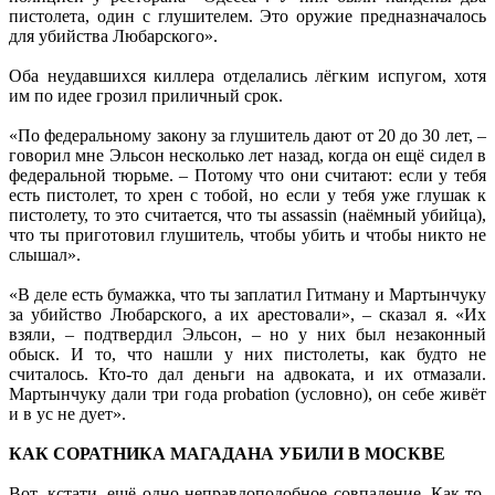
пистолета, один с глушителем. Это оружие предназначалось
для убийства Любарского».
Оба неудавшихся киллера отделались лёгким испугом, хотя
им по идее грозил приличный срок.
«По федеральному закону за глушитель дают от 20 до 30 лет, –
говорил мне Эльсон несколько лет назад, когда он ещё сидел в
федеральной тюрьме. – Потому что они считают: если у тебя
есть пистолет, то хрен с тобой, но если у тебя уже глушак к
пистолету, то это считается, что ты assassin (наёмный убийца),
что ты приготовил глушитель, чтобы убить и чтобы никто не
слышал».
«В деле есть бумажка, что ты заплатил Гитману и Мартынчуку
за убийство Любарского, а их арестовали», – сказал я. «Их
взяли, – подтвердил Эльсон, – но у них был незаконный
обыск. И то, что нашли у них пистолеты, как будто не
считалось. Кто-то дал деньги на адвоката, и их отмазали.
Мартынчуку дали три года probation (условно), он себе живёт
и в ус не дует».
КАК СОРАТНИКА МАГАДАНА УБИЛИ В МОСКВЕ
Вот, кстати, ещё одно неправдоподобное совпадение. Как-то,