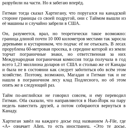
разрубили на части. Но я забегаю вперёд.
Гитман тогда сказал Хартигану, что поругался на канадской
стороне границы со своей подругой, они с Таймом вышли из
её машины и случайно забрели в США.
Он, разумеется, врал, но теоретически такое возможно:
граница длиной почти 10 000 километров местами так заросла
деревьями и кустарником, что подчас её не отыскать. В лесах
прорублена 60-метровая просека, в середине которой из земли
торчат пограничные знаки, но ответственная за них
Международная пограничная комиссия тогда получала в год
всего 1,23 миллиона доларов от США и столько же от Канады
и была не в состоянии как следует заботиться обо всём этом
хозяйстве. Поэтому, возможно, Магадан и Гитман так и не
нашли в пограничном лесу клад Подлесного, но об этом
опять же в следующий раз.
Тайм по-английски не говорил совсем, и ему переводил
Гитман. Оба сказали, что направляются в Нью-Йорк на пару
недель навестить друзей, а потом собираются вернуться в
Канаду.
Хартиган завёл на каждого досье под названием A-File, где
«А» означает Alien, то есть иностранец. «Это те досье,