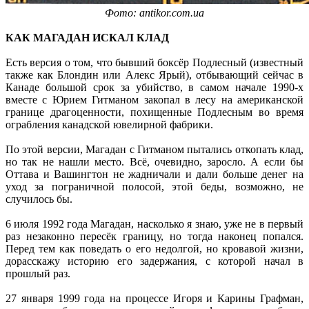
Фото: antikor.com.ua
КАК МАГАДАН ИСКАЛ КЛАД
Есть версия о том, что бывший боксёр Подлесный (известный
также как Блондин или Алекс Ярый), отбывающий сейчас в
Канаде большой срок за убийство, в самом начале 1990-х
вместе с Юрием Гитманом закопал в лесу на американской
границе драгоценности, похищенные Подлесным во время
ограбления канадской ювелирной фабрики.
По этой версии, Магадан с Гитманом пытались откопать клад,
но так не нашли место. Всё, очевидно, заросло. А если бы
Оттава и Вашингтон не жадничали и дали больше денег на
уход за пограничной полосой, этой беды, возможно, не
случилось бы.
6 июля 1992 года Магадан, насколько я знаю, уже не в первый
раз незаконно пересёк границу, но тогда наконец попался.
Перед тем как поведать о его недолгой, но кровавой жизни,
дорасскажу историю его задержания, с которой начал в
прошлый раз.
27 января 1999 года на процессе Игоря и Карины Графман,