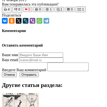
Вам понравилась эта публикация?
👍
4
👎
0
❤
0
😆
0
😡
1
🤔
1
🙈
0
🧘‍♀️
1
Поделиться
Комментарии
Оставить комментарий
Ваше имя
Ваш email
Введите Ваш комментарий
Отмена
Отправить
Другие статьи раздела: