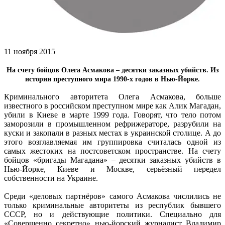
11 ноября 2015
На счету бойцов Олега Асмакова – десятки заказных убийств. Из
истории преступного мира 1990-х годов в Нью-Йорке.
Криминального авторитета Олега Асмакова, больше
известного в российском преступном мире как Алик Магадан,
убили в Киеве в марте 1999 года. Говорят, что тело потом
заморозили в промышленном рефрижераторе, разрубили на
куски и закопали в разных местах в украинской столице. А до
этого возглавляемая им группировка считалась одной из
самых жестоких на постсоветском пространстве. На счету
бойцов «бригады Магадана» – десятки заказных убийств в
Нью-Йорке, Киеве и Москве, серьёзный передел
собственности на Украине.
Среди «деловых партнёров» самого Асмакова числились не
только криминальные авторитеты из республик бывшего
СССР, но и действующие политики. Специально для
«Совершенно секретно» нью-йорский журналист Владимир