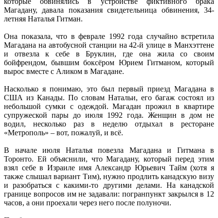
которые обвинялись в устройстве фиктивного брака
Магадану, давала показания свидетельница обвинения, 34-
летняя Наталья Гитман.
Она показала, что в феврале 1992 года случайно встретила
Магадана на автобусной станции на 42-й улице в Манхэттене
и отвезла к себе в Бруклин, где она жила со своим
бойфрендом, бывшим боксёром Юрием Гитманом, который
вырос вместе с Аликом в Магадане.
Насколько я понимаю, это был первый приезд Магадана в
США из Канады. По словам Натальи, его багаж состоял из
небольшой сумки с одеждой. Магадан прожил в квартире
супружеской пары до июля 1992 года. Женщин в дом не
водил, несколько раз в неделю отдыхал в ресторане
«Метрополь» – вот, пожалуй, и всё.
В начале июля Наталья повезла Магадана и Гитмана в
Торонто. Ей объяснили, что Магадану, который перед этим
взял себе в Израиле имя Александр Юрьевич Тайм (хотя я
также слышал вариант Тим), нужно продлить канадскую визу
и разобраться с какими-то другими делами. На канадской
границе вопросов им не задавали: погранпункт закрылся в 12
часов, а они проехали через него после полуночи.