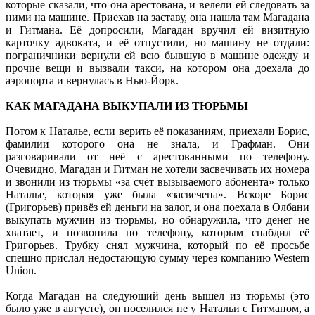
которые сказали, что она арестована, и велели ей следовать за
ними на машине. Приехав на заставу, она нашла там Магадана
и Гитмана. Её допросили, Магадан вручил ей визитную
карточку адвоката, и её отпустили, но машину не отдали:
пограничники вернули ей всю бывшую в машине одежду и
прочие вещи и вызвали такси, на котором она доехала до
аэропорта и вернулась в Нью-Йорк.
КАК МАГАДАНА ВЫКУПАЛИ ИЗ ТЮРЬМЫ
Потом к Наталье, если верить её показаниям, приехали Борис,
фамилии которого она не знала, и Графман. Они
разговаривали от неё с арестованными по телефону.
Очевидно, Магадан и Гитман не хотели засвечивать их номера
и звонили из тюрьмы «за счёт вызываемого абонента» только
Наталье, которая уже была «засвечена». Вскоре Борис
(Григорьев) привёз ей деньги на залог, и она поехала в Олбани
выкупать мужчин из тюрьмы, но обнаружила, что денег не
хватает, и позвонила по телефону, которым снабдил её
Григорьев. Трубку снял мужчина, который по её просьбе
спешно прислал недостающую сумму через компанию Western
Union.
Когда Магадан на следующий день вышел из тюрьмы (это
было уже в августе), он поселился не у Натальи с Гитманом, а