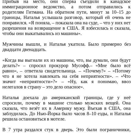
Прибыв на место, они сперва съездили в канадское
иммиграционное ведомство, а потом отправились к
родителям Гитмана. На обратном пути, минут за 10–15 до
границы, Наталья услышала разговор, который ей очень не
понравился. «Я поняла, – показала она на суде, – что у них нет
разрешения на возвращение в США. Я взбесилась и сказала,
чтобы они выкатывались из машины».
Мужчины вышли, и Наталья укатила. Было примерно без
двадцати двенадцать.
«Когда вы выгнали их из машины, что, вы думали, они будут
делать?» – спросил прокурор Мусофф.– «Мне было всё
равно», – ответила свидетельница. – «Почему?» – «Потому
что я не хотела навлекать на себя неприятности». – «Что
значит «неприятности»?» – «Ну, как я понимаю, ввоз
нелегалов в страну – это дело опасное».
Наталья доехала до американской границы, где у неё
спросили, почему в машине столько мужских вещей. Она
сказала, что везёт их в Америку мужу. Въехав в США, она
заблудилась. До Нью-Йорка было часов 8–10 езды, и Наталья
решила остановиться в мотеле.
В 7 утра раздался стук в дверь. Это были пограничники,