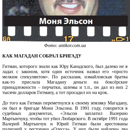
Фото: antikor.com.ua
КАК МАГАДАН СОБРАЛ БРИГАДУ
Гитман, которого знали как Юру Канадского, был далеко не в
ладах с законом, хотя один источник назвал его «просто
мелким спекулянтом». По рассказам, измайловская братва
как-то прислала Магадану деньги на боксёрские
принадлежности – перчатки, шлемы и т. п., он дал из них 2
тысячи долларов Гитману, а тот просадил их на крэк.
До того как Гитман переметнулся к своему земляку Магадану,
он был в бригаде Мони Эльсона. В 1991 году, говорится в
судебных документах, «Эльсон заплатил Валерию
Мартынчуку, чтобы тот убил Любарского. В октябре 1991 года
Валерий Мартынчук и Юрий Гитман были арестованы
полицией у ресторана «Одесса». У них были найдены два