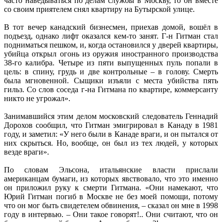
часто наведываться по делам службы в Москву, то он вместе
со своим приятелем снял квартиру на Бутырской улице.
В тот вечер канадский бизнесмен, приехав домой, вошёл в
подъезд, однако лифт оказался кем-то занят. Г-н Гитман стал
подниматься пешком, и, когда остановился у дверей квартиры,
убийца открыл огонь из оружия иностранного производства
38-го калибра. Четыре из пяти выпущенных пуль попали в
цель: в спину, грудь и две контрольные – в голову. Смерть
была мгновенной. Сыщики изъяли с места убийства пять
гильз. Со слов соседа г-на Гитмана по квартире, коммерсанту
никто не угрожал».
Занимавшийся этим делом московский следователь Геннадий
Дорохов сообщил, что Гитман эмигрировал в Канаду в 1981
году, и заметил: «У него были в Канаде враги, и он пытался от
них скрыться. Но, вообще, он был из тех людей, у которых
везде враги».
По словам Эльсона, итальянские власти прислали
американцам бумаги, из которых явствовало, что это именно
он приложил руку к смерти Гитмана. «Они намекают, что
Юрий Гитман погиб в Москве не без моей помощи, потому
что он мог быть свидетелем обвинения, – сказал он мне в 1998
году в интервью. – Они такое говорят!.. Они считают, что он