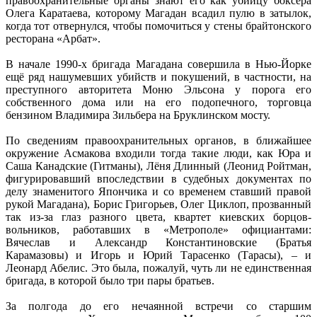
правоохранительные органы знают его как убийцу боксёра
Олега Каратаева, которому Магадан всадил пулю в затылок,
когда тот отвернулся, чтобы помочиться у стены брайтонского
ресторана «Арбат».
В начале 1990-х бригада Магадана совершила в Нью-Йорке
ещё ряд нашумевших убийств и покушений, в частности, на
преступного авторитета Моню Эльсона у порога его
собственного дома или на его подопечного, торговца
бензином Владимира Зильбера на Бруклинском мосту.
По сведениям правоохранительных органов, в ближайшее
окружение Асмакова входили тогда такие люди, как Юра и
Саша Канадские (Гитманы), Лёня Длинный (Леонид Ройтман,
фигурировавший впоследствии в судебных документах по
делу знаменитого Япончика и со временем ставший правой
рукой Магадана), Борис Григорьев, Олег Циклоп, прозванный
так из-за глаз разного цвета, квартет киевских борцов-
вольников, работавших в «Метрополе» официантами:
Вячеслав и Александр Константиновские (Братья
Карамазовы) и Игорь и Юрий Тарасенко (Тарасы), – и
Леонард Абелис. Это была, пожалуй, чуть ли не единственная
бригада, в которой было три пары братьев.
За полгода до его нечаянной встречи со старшим