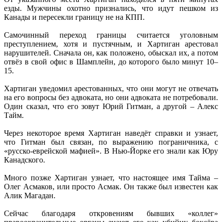
езды. Мужчины охотно признались, что идут пешком из
Канады и пересекли границу не на КПП.
Самочинный переход границы считается уголовным
преступлением, хотя и пустячным, и Хартиган арестовал
нарушителей. Сначала он, как положено, обыскал их, а потом
отвёз в свой офис в Шамплейн, до которого было минут 10–
15.
Хартиган уведомил арестованных, что они могут не отвечать
на его вопросы без адвоката, но они адвоката не потребовали.
Один сказал, что его зовут Юрий Гитман, а другой – Алекс
Тайм.
Через некоторое время Хартиган наведёт справки и узнает,
что Гитман был связан, по выражению пограничника, с
«русско-еврейской мафией». В Нью-Йорке его знали как Юру
Канадского.
Много позже Хартиган узнает, что настоящее имя Тайма –
Олег Асмаков, или просто Асмак. Он также был известен как
Алик Магадан.
Сейчас благодаря откровениям бывших «коллег»