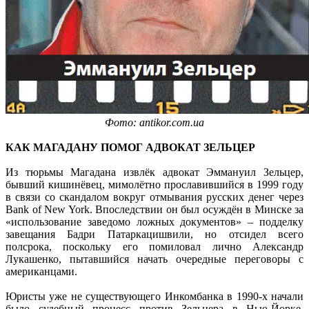
Фото: antikor.com.ua
КАК МАГАДАНУ ПОМОГ АДВОКАТ ЗЕЛЬЦЕР
Из тюрьмы Магадана извлёк адвокат Эммануил Зельцер,
бывший кишинёвец, мимолётно прославившийся в 1999 году
в связи со скандалом вокруг отмывания русских денег через
Bank of New York. Впоследствии он был осуждён в Минске за
«использование заведомо ложных документов» – подделку
завещания Бадри Патаркацишвили, но отсидел всего
полсрока, поскольку его помиловал лично Александр
Лукашенко, пытавшийся начать очередные переговоры с
американцами.
Юристы уже не существующего Инкомбанка в 1990-х начали
было судебный процесс против Зельцера в Нью-Йорке,