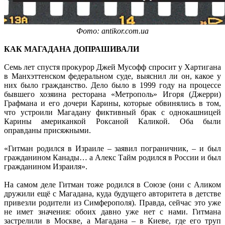
Фото: antikor.com.ua
КАК МАГАДАНА ДОПРАШИВАЛИ
Семь лет спустя прокурор Джей Мусофф спросит у Хартигана
в Манхэттенском федеральном суде, выяснил ли он, какое у
них было гражданство. Дело было в 1999 году на процессе
бывшего хозяина ресторана «Метрополь» Игоря (Джерри)
Графмана и его дочери Карины, которые обвинялись в том,
что устроили Магадану фиктивный брак с однокашницей
Карины американкой Роксаной Каликой. Оба были
оправданы присяжными.
«Гитман родился в Израиле – заявил пограничник, – и был
гражданином Канады… а Алекс Тайм родился в России и был
гражданином Израиля».
На самом деле Гитман тоже родился в Союзе (они с Аликом
дружили ещё с Магадана, куда будущего авторитета в детстве
привезли родители из Симферополя). Правда, сейчас это уже
не имет значения: обоих давно уже нет с нами. Гитмана
застрелили в Москве, а Магадана – в Киеве, где его труп