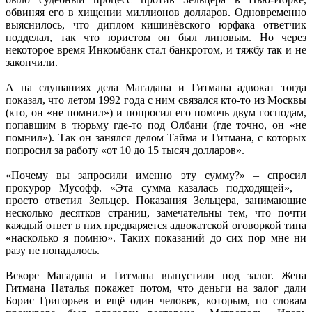
обвиняя его в хищении миллионов долларов. Одновременно
выяснилось, что диплом кишинёвского юрфака ответчик
подделал, так что юристом он был липовым. Но через
некоторое время Инкомбанк стал банкротом, и тяжбу так и не
закончили.
А на слушаниях дела Магадана и Гитмана адвокат тогда
показал, что летом 1992 года с ним связался кто-то из Москвы
(кто, он «не помнил») и попросил его помочь двум господам,
попавшим в тюрьму где-то под Олбани (где точно, он «не
помнил»). Так он занялся делом Тайма и Гитмана, с которых
попросил за работу «от 10 до 15 тысяч долларов».
«Почему вы запросили именно эту сумму?» – спросил
прокурор Мусофф. «Эта сумма казалась подходящей», –
просто ответил Зельцер. Показания Зельцера, занимающие
несколько десятков страниц, замечательны тем, что почти
каждый ответ в них предваряется адвокатской оговоркой типа
«насколько я помню». Таких показаний до сих пор мне ни
разу не попадалось.
Вскоре Магадана и Гитмана выпустили под залог. Жена
Гитмана Наталья покажет потом, что деньги на залог дали
Борис Григорьев и ещё один человек, которым, по словам