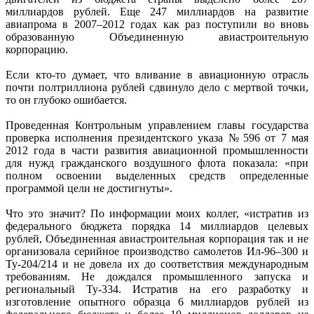
миллиардов рублей. Еще 247 миллиардов на развитие
авиапрома в 2007–2012 годах как раз поступили во вновь
образованную Объединенную авиастроительную
корпорацию.
Если кто-то думает, что вливание в авиационную отрасль
почти полтриллиона рублей сдвинуло дело с мертвой точки,
то он глубоко ошибается.
Проведенная Контрольным управлением главы государства
проверка исполнения президентского указа № 596 от 7 мая
2012 года в части развития авиационной промышленности
для нужд гражданского воздушного флота показала: «при
полном освоении выделенных средств определенные
программой цели не достигнуты».
Что это значит? По информации моих коллег, «истратив из
федерального бюджета порядка 14 миллиардов целевых
рублей, Объединенная авиастроительная корпорация так и не
организовала серийное производство самолетов Ил-96–300 и
Ту-204/214 и не довела их до соответствия международным
требованиям. Не дождался промышленного запуска и
региональный Ту-334. Истратив на его разработку и
изготовление опытного образца 6 миллиардов рублей из