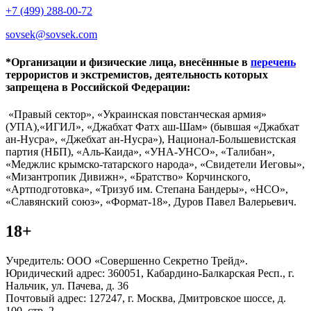
+7 (499) 288-00-72
sovsek@sovsek.com
*Организации и физические лица, внесённные в
перечень
террористов и экстремистов, деятельность которых
запрещена в Российской Федерации:
«Правый сектор», «Украинская повстанческая армия»
(УПА),«ИГИЛ», «Джабхат Фатх аш-Шам» (бывшая «Джабхат
ан-Нусра», «Джебхат ан-Нусра»), Национал-Большевистская
партия (НБП), «Аль-Каида», «УНА-УНСО», «Талибан»,
«Меджлис крымско-татарского народа», «Свидетели Иеговы»,
«Мизантропик Дивижн», «Братство» Корчинского,
«Артподготовка», «Тризуб им. Степана Бандеры», «НСО»,
«Славянский союз», «Формат-18», Дуров Павел Валерьевич.
18+
Учредитель: ООО «Совершенно Секретно Трейд».
Юридический адрес: 360051, Кабардино-Балкарская Респ., г.
Нальчик, ул. Пачева, д. 36
Почтовый адрес: 127247, г. Москва, Дмитровское шоссе, д.
100, стр. 2