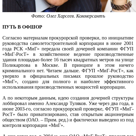
Фото: Олег Харсеев. Коммерсантъ
ПУТЬ В ОФШОР
Согласно материалам прокурорской проверки, по инициативе
руководства самолетостроительной корпорации в июне 2001
года РСК «МиГ» передала своей дочерней компании ФГУП
«МиГ-РосТ» в хозяйственное ведение производственные
здания площадью более 16 тысяч квадратных метров на улице
Поликарпова в Москве. В принципе в этом ничего
криминального нет. Читаем дальше. ФГУП «МиГ-РосТ», как
уверяло в официальных письмах прошлое руководство
«МиГ», создано для полного и наиболее эффективного
использования производственных мощностей корпорации.
А по некоторым данным, идею создания дочерней структуры
лоббировал именно Александр Туляков. Уже через два года, в
июне 2003-го, согласно прокурорской проверке, ФГУП «МиГ-
РосТ» было приватизировано, став открытым акционерным
обществом (ОАО. – Прим. ред.) и фактически выведено из под
контроля корпорации «МиГ».