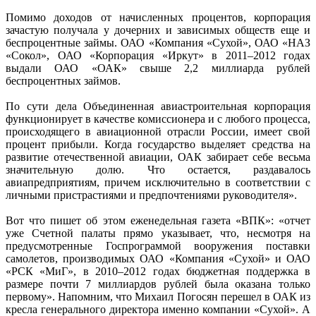
Помимо доходов от начисленных процентов, корпорация
зачастую получала у дочерних и зависимых обществ еще и
беспроцентные займы. ОАО «Компания «Сухой», ОАО «НАЗ
«Сокол», ОАО «Корпорация «Иркут» в 2011–2012 годах
выдали ОАО «ОАК» свыше 2,2 миллиарда рублей
беспроцентных займов.
По сути дела Объединенная авиастроительная корпорация
функционирует в качестве комиссионера и с любого процесса,
происходящего в авиационной отрасли России, имеет свой
процент прибыли. Когда государство выделяет средства на
развитие отечественной авиации, ОАК забирает себе весьма
значительную долю. Что остается, раздавалось
авиапредприятиям, причем исключительно в соответствии с
личными пристрастиями и предпочтениями руководителя».
Вот что пишет об этом еженедельная газета «ВПК»: «отчет
уже Счетной палаты прямо указывает, что, несмотря на
предусмотренные Госпрограммой вооружения поставки
самолетов, производимых ОАО «Компания «Сухой» и ОАО
«РСК «МиГ», в 2010–2012 годах бюджетная поддержка в
размере почти 7 миллиардов рублей была оказана только
первому». Напомним, что Михаил Погосян перешел в ОАК из
кресла генерального директора именно компании «Сухой». А