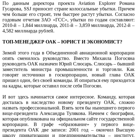
По данным директора проекта Aviation Explorer Романа
Гусарова, SSJ приносит стране колоссальные убытки. Причем
чем больше его строят, тем быстрее растут убытки. Согласно
годовым отчетам ЗАО «ГСС», убытки по годам составляют:
2010-й – 1,844 миллиарда, 2011-й – 3,859 миллиарда, 2012-й –
4,582 миллиарда рублей.
ТОП-МЕНЕДЖЕР ОАК – ЮРИСТ И ЭКОНОМИСТ?
Зимой этого года в Объединенной авиационной корпорации
опять сменилось руководство. Вместо Михаила Погосяна
руководить ОАК назначен Юрий Слюсарь. Слюсарь – бывший
заместитель министра промышленности и торговли. Как
говорят источники в госкорпорации, новый глава ОАК
пришел один, без своей команды. И опираться ему приходится
на кадры, которые оставил после себя Погосян.
И вот здесь начинается самое интересное. Команду, которая
досталась в наследство новому президенту ОАК, сложно
назвать профессиональной. Взять хотя бы нынешнего первого
вице-президента Александра Тулякова. Начнем с биографии,
которая опубликована на официальном сайте государственной
корпорации. В графе «образование» у первого вице-
президента ОАК две записи: 2001 год – окончил Высшую
школу приватизации и предпринимательства – институт.