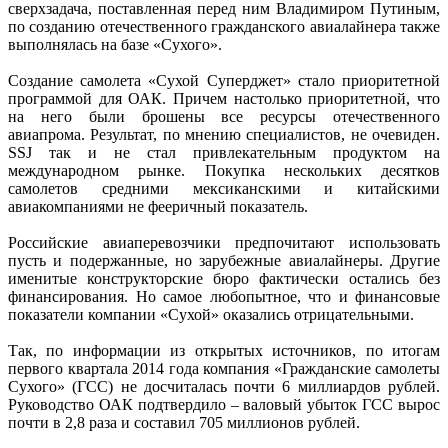
сверхзадача, поставленная перед ним Владимиром Путиным,
по созданию отечественного гражданского авиалайнера также
выполнялась на базе «Сухого».
Создание самолета «Сухой Суперджет» стало приоритетной
программой для ОАК. Причем настолько приоритетной, что
на него были брошены все ресурсы отечественного
авиапрома. Результат, по мнению специалистов, не очевиден.
SSJ так и не стал привлекательным продуктом на
международном рынке. Покупка нескольких десятков
самолетов средними мексиканскими и китайскими
авиакомпаниями не фееричный показатель.
Российские авиаперевозчики предпочитают использовать
пусть и подержанные, но зарубежные авиалайнеры. Другие
именитые конструкторские бюро фактически остались без
финансирования. Но самое любопытное, что и финансовые
показатели компании «Сухой» оказались отрицательными.
Так, по информации из открытых источников, по итогам
первого квартала 2014 года компания «Гражданские самолеты
Сухого» (ГСС) не досчиталась почти 6 миллиардов рублей.
Руководство ОАК подтвердило – валовый убыток ГСС вырос
почти в 2,8 раза и составил 705 миллионов рублей.