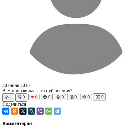
30 июня 2015
Вам понравилась эта публикация?
👍
1
👎
0
❤
0
😆
0
😡
0
🤔
0
🙈
0
🧘‍♀️
0
Поделиться
Комментарии