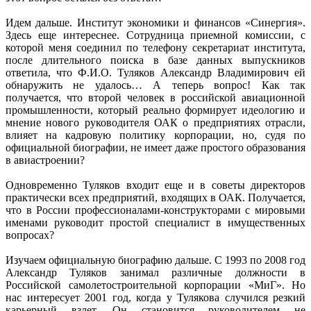
Идем дальше. Институт экономики и финансов «Синергия».
Здесь еще интереснее. Сотрудница приемной комиссии, с
которой меня соединил по телефону секретариат института,
после длительного поиска в базе данных выпускников
ответила, что Ф.И.О. Туляков Александр Владимирович ей
обнаружить не удалось… А теперь вопрос! Как так
получается, что второй человек в российской авиационной
промышленности, который реально формирует идеологию и
мнение нового руководителя ОАК о предприятиях отрасли,
влияет на кадровую политику корпорации, но, судя по
официальной биографии, не имеет даже простого образования
в авиастроении?
Одновременно Туляков входит еще и в советы директоров
практически всех предприятий, входящих в ОАК. Получается,
что в России профессионалами-конструкторами с мировыми
именами руководит простой специалист в имущественных
вопросах?
Изучаем официальную биографию дальше. С 1993 по 2008 год
Александр Туляков занимал различные должности в
Российской самолетостроительной корпорации «МиГ». Но
нас интересует 2001 год, когда у Тулякова случился резкий
карьерный взлет. Он становится руководителем не