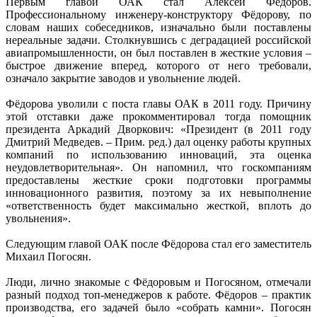
Первым главой ОАК стал Алексей Фёдоров.
Профессиональному инженеру-конструктору Фёдорову, по
словам наших собеседников, изначально были поставлены
нереальные задачи. Столкнувшись с деградацией российской
авиапромышленности, он был поставлен в жесткие условия –
быстрое движение вперед, которого от него требовали,
означало закрытие заводов и увольнение людей.
Фёдорова уволили с поста главы ОАК в 2011 году. Причину
этой отставки даже прокомментировал тогда помощник
президента Аркадий Дворкович: «Президент (в 2011 году
Дмитрий Медведев. – Прим. ред.) дал оценку работы крупных
компаний по использованию инноваций, эта оценка
неудовлетворительная». Он напомнил, что госкомпаниям
предоставлены жесткие сроки подготовки программы
инновационного развития, поэтому за их невыполнение
«ответственность будет максимально жесткой, вплоть до
увольнения».
Следующим главой ОАК после Фёдорова стал его заместитель
Михаил Погосян.
Люди, лично знакомые с Фёдоровым и Погосяном, отмечали
разный подход топ-менеджеров к работе. Фёдоров – практик
производства, его задачей было «собрать камни». Погосян