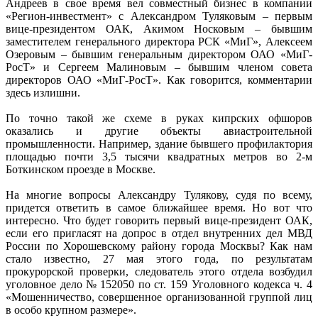
Андреев в свое время вел совместный бизнес в компании
«Регион-инвестмент» с Александром Туляковым – первым
вице-президентом ОАК, Акимом Носковым – бывшим
заместителем генерального директора РСК «МиГ», Алексеем
Озеровым – бывшим генеральным директором ОАО «МиГ-
РосТ» и Сергеем Малиновым – бывшим членом совета
директоров ОАО «МиГ-РосТ». Как говорится, комментарии
здесь излишни.
По точно такой же схеме в руках кипрских офшоров
оказались и другие объекты авиастроительной
промышленности. Например, здание бывшего профилактория
площадью почти 3,5 тысячи квадратных метров во 2-м
Боткинском проезде в Москве.
На многие вопросы Александру Тулякову, судя по всему,
придется ответить в самое ближайшее время. Но вот что
интересно. Что будет говорить первый вице-президент ОАК,
если его пригласят на допрос в отдел внутренних дел МВД
России по Хорошевскому району города Москвы? Как нам
стало известно, 27 мая этого года, по результатам
прокурорской проверки, следователь этого отдела возбудил
уголовное дело № 152050 по ст. 159 Уголовного кодекса ч. 4
«Мошенничество, совершенное организованной группой лиц
в особо крупном размере».