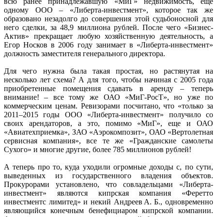
всю ранее принадлежавшую «МиГ» недвижимость, еще
одному ООО – «Либерта-инвестмент», которое так же
образовано незадолго до совершения этой судьбоносной для
него сделки, за 48,9 миллиона рублей. После чего «Бизнес-
Актив» прекращает любую хозяйственную деятельность, а
Егор Носков в 2006 году занимает в «Либерта-инвестмент»
должность заместителя генерального директора.
Для чего нужна была такая простая, но растянутая на
несколько лет схема? А для того, чтобы начиная с 2005 года
приобретенные помещения сдавать в аренду – теперь
внимание! – все тому же ОАО «МиГ-РосТ», но уже по
коммерческим ценам. Ревизорами посчитано, что «только за
2011–2015 годы ООО «Либерта-инвестмент» получило со
своих арендаторов, а это, помимо «МиГ», еще и ОАО
«Авиатехприемка», ЗАО «Аэрокомпозит», ОАО «Вертолетная
сервисная компания», все те же «Гражданские самолеты
Сухого» и многие другие, более 785 миллионов рублей!
А теперь про то, куда уходили огромные доходы с, по сути,
выведенных из государственного владения объектов.
Прокурорами установлено, что совладельцами «Либерта-
инвестмент» являются кипрская компания «Феретто
инвестментс лимитед» и некий Андреев А. Б., одновременно
являющийся конечным бенефициаром кипрской компании.