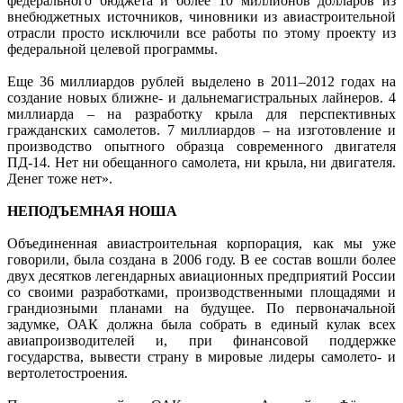
федерального бюджета и более 10 миллионов долларов из
внебюджетных источников, чиновники из авиастроительной
отрасли просто исключили все работы по этому проекту из
федеральной целевой программы.
Еще 36 миллиардов рублей выделено в 2011–2012 годах на
создание новых ближне- и дальнемагистральных лайнеров. 4
миллиарда – на разработку крыла для перспективных
гражданских самолетов. 7 миллиардов – на изготовление и
производство опытного образца современного двигателя
ПД-14. Нет ни обещанного самолета, ни крыла, ни двигателя.
Денег тоже нет».
НЕПОДЪЕМНАЯ НОША
Объединенная авиастроительная корпорация, как мы уже
говорили, была создана в 2006 году. В ее состав вошли более
двух десятков легендарных авиационных предприятий России
со своими разработками, производственными площадями и
грандиозными планами на будущее. По первоначальной
задумке, ОАК должна была собрать в единый кулак всех
авиапроизводителей и, при финансовой поддержке
государства, вывести страну в мировые лидеры самолето- и
вертолетостроения.