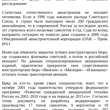
расследование.
С
татистика отечественного авиастроения не внушает
оптимизма. Если в 1990 году, накануне распада Советского
Союза, в стране было выпущено около 200 гражданских
авиалайнеров, то в современной России за последние десять
лет строилось всего несколько самолетов в год. Судя по всему,
выправить ситуацию не помогло даже создание в 2006
году
Объединенной авиастроительной корпорации (ОАК. – Прим.
ред.).
Иначе как объяснить закрытие лучших конструкторских бюро,
где создавались флагманы советской, а потом и российской
авиации? По данным специализированных авиационных
изданий, практически прекратили свое существование
конструкторские бюро «Яковлев» и «Мясищев». «Ильюшину»
осталась только транспортная авиация.
Вряд ли кто-то, кроме узких специалистов, знает, что в
октябре 2001 года правительство утвердило федеральную
программу «Развитие гражданской авиационной техники
России на 2002–2010 годы и на период до 2015-го». Согласно
этому документу, на разработку, модернизацию и
производство 17 типов самолетов, 9 вертолетов и 18
двигателей из бюджета страны выделено более 207