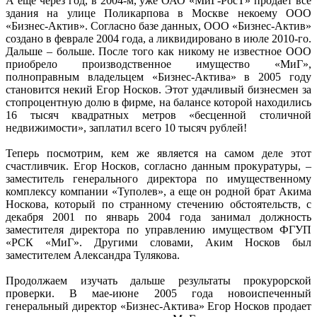
А еще через год, в 2004-м, уже ОАО «МиГ-РосТ» продает все
здания на улице Поликарпова в Москве некоему ООО
«Бизнес-Актив». Согласно базе данных, ООО «Бизнес-Актив»
создано в феврале 2004 года, а ликвидировано в июле 2010-го.
Дальше – больше. После того как никому не известное ООО
приобрело производственное имущество «МиГ»,
полноправным владельцем «Бизнес-Актива» в 2005 году
становится некий Егор Носков. Этот удачливый бизнесмен за
стопроцентную долю в фирме, на балансе которой находились
16 тысяч квадратных метров «бесценной столичной
недвижимости», заплатил всего 10 тысяч рублей!
Теперь посмотрим, кем же является на самом деле этот
счастливчик. Егор Носков, согласно данным прокуратуры, –
заместитель генерального директора по имущественному
комплексу компании «Туполев», а еще он родной брат Акима
Носкова, который по странному стечению обстоятельств, с
декабря 2001 по январь 2004 года занимал должность
заместителя директора по управлению имуществом ФГУП
«РСК «МиГ». Другими словами, Аким Носков был
заместителем Александра Тулякова.
Продолжаем изучать дальше результаты прокурорской
проверки. В мае-июне 2005 года новоиспеченный
генеральный директор «Бизнес-Актива» Егор Носков продает