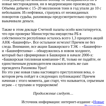
новые месторождения, ни в модернизацию производства.
Объемы добычи с 15–20 миллионов тонн в год упали до 10 с
небольшим. Из нефтянки, страхуясь от неожиданных
поворотов судьбы, рахимовцы предусмотрительно просто
выкачивали деньги.
Также в этом докладе Счетной палаты особо констатируется,
что при проверке Министерства имущества РБ в
собственности республики осталось всего 1,3 процента акций
АНК «Башнефть». Все остальное исчезло! Причем не без
следа. Внимание, все акции Башкирского ТЭК – «Башнефти»
и «Башнефтехима» – обнаружились в новом холдинге,
который был сформирован в Башкирии в начале 2000-х:
«Башкирская топливная компания»! И, только не падайте, ее
единственным руководителем оказался опять же сын
президента Рахимова Урал!
Но это уже новая глава настоящего преступления века, о
котором речь пойдет в следующих публикациях! Причем
начиная с этого момента, дан старт, что называется, серьезным
играм – с трупами и терроризмом!
Продолжение следует…
Источник информации: интернет-издание «
Новые