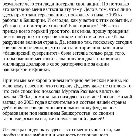
результате чего эти люди потеряли свои акции. Но не только
это заставило меня взяться за эту тему. Дело в том, что я лицо
здесь прямо заинтересованное, поскольку в начале 1990-х
работал в Башкирии. И сегодня, как участник этих событий, я
убежден, что история хищений Башкирского ТЭК – это
прежде всего горький урок того, как из-за, прошу прощения,
чисто шкурных интересов конкретной семьи чуть не была
разрушена великая страна. Да, именно так, поскольку сегодня
совершенно очевидно, что вся эта история под названием
«башкирский суверенитет» была затеяна только ради того,
чтобы бывший местный глава получил два с половиной
миллиарда долларов в свое распоряжение за акции
башкирской нефтянки.
Причем мы все хорошо знаем историю чеченской войны, но
мало кому известно, что генералу Дудаеву даже не снилось то,
что себе спокойно позволял Муртаза Рахимов вплоть до
начала 2000-х, номинально находясь в составе России. На мой
взгляд, до 2003 года включительно в составе нашей страны
действовало совершенно автономное полуфеодальное
образование под названием Башкортостан, со своими
законами, языком и даже полулегальной армией!
И я еще раз подчеркну здесь – это именно урок того, как
необузданные амбиции и жадность регионального