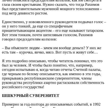
лично объяснять председателям колхозов, как им смотреть в
глаза своим крестьянам. Нужно сказать, что тогда Рахимов
был представительным мужчиной мощного телосложения –
под метр девяносто ростом.
Единственно, у новоявленного руководителя подкачал голос –
он у него тонкий, да еще со специфичным
пришепетывающим акцентом – его еще называют татарским.
Вот этим тонким, почти шепелявым голосом, Рахимов
говорил председателям колхозов:
– Вы объясните людям – зачем им вообще деньги? У них же
есть там – курочка, яичко, мясо. Вот пусть и живут себе…
Я это подробно описываю, чтобы читатель понимал, что это
был за человек. И чтобы было понятно, что, например,
сегодня испытываю я, когда читаю отчеты Счетной палаты,
где черным по белому описывается, как именно в эти годы,
прикрываясь республиканским суверенитетом, члены
руководства республики азартно растаскивали собственность
российского государства!
ШШКУРНЫЙ СУВЕРЕНИТЕТ
Примерно за год-полтора до описываемых событий, в 1992