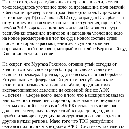
На него с подачи республиканских органов власти, кстати,
тоже заводилось уголовное дело: за превышение полномочий
в бытность премьер-министром Башкортостана. Кировский
районный суд Уфы 27 июля 2012 года оправдал Р. Сарбаева за
отсутствием в его деяниях состава преступления, однако 13
ноября 2012 года кассационная коллегия Верховного суда
республики отменила приговор и направила уголовное дело
на новое рассмотрение в тот же суд в новом составе судей.
После повторного рассмотрения дела суд вновь вынес
оправдательный приговор, который в сентябре Верховный суд
Башкирии оставил в силе.
Не секрет, что Муртаза Рахимов, отодвинутый сегодня от
власти, готовил своего рода блицкриг, сделав ставку на
бывшего премьера. Причем, судя по всему, начиная борьбу с
Евтушенковым, федеральный центр и республиканские
власти, что называется, пошли ва-банк, предпринимая
экстраординарное давление на основной бизнес АФК
«Система». Скорее всего, дело в том, что Башкирия оказалась
наиболее пострадавшей стороной, потерявшей в результате
всех махинаций с активами ТЭК РБ несколько миллиардов
долларов ежегодных поступлений в виде дивидендов и
прибыли заводов, идущих на модернизацию производств и
другие нужды региона. Мало того что ТЭК республики
оказался под полным контролем АФК «Система», так еще эта