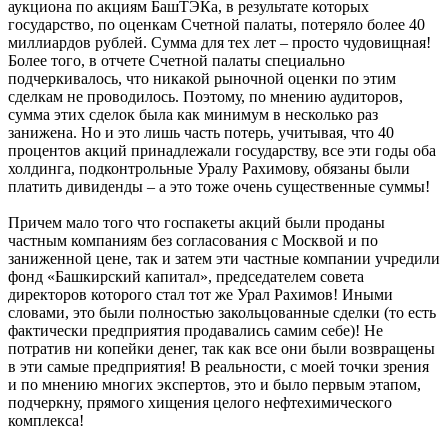
аукциона по акциям БашТЭКа, в результате которых
государство, по оценкам Счетной палаты, потеряло более 40
миллиардов рублей. Сумма для тех лет – просто чудовищная!
Более того, в отчете Счетной палаты специально
подчеркивалось, что никакой рыночной оценки по этим
сделкам не проводилось. Поэтому, по мнению аудиторов,
сумма этих сделок была как минимум в несколько раз
занижена. Но и это лишь часть потерь, учитывая, что 40
процентов акций принадлежали государству, все эти годы оба
холдинга, подконтрольные Уралу Рахимову, обязаны были
платить дивиденды – а это тоже очень существенные суммы!
Причем мало того что госпакеты акций были проданы
частным компаниям без согласования с Москвой и по
заниженной цене, так и затем эти частные компании учредили
фонд «Башкирский капитал», председателем совета
директоров которого стал тот же Урал Рахимов! Иными
словами, это были полностью закольцованные сделки (то есть
фактически предприятия продавались самим себе)! Не
потратив ни копейки денег, так как все они были возвращены
в эти самые предприятия! В реальности, с моей точки зрения
и по мнению многих экспертов, это и было первым этапом,
подчеркну, прямого хищения целого нефтехимического
комплекса!