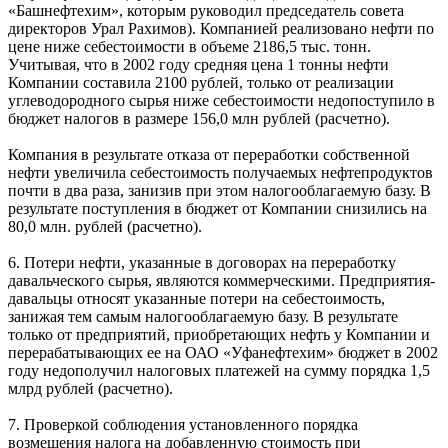
«Башнефтехим», которым руководил председатель совета
директоров Урал Рахимов). Компанией реализовано нефти по
цене ниже себестоимости в объеме 2186,5 тыс. тонн.
Учитывая, что в 2002 году средняя цена 1 тонны нефти
Компании составила 2100 рублей, только от реализации
углеводородного сырья ниже себестоимости недопоступило в
бюджет налогов в размере 156,0 млн рублей (расчетно).
Компания в результате отказа от переработки собственной
нефти увеличила себестоимость получаемых нефтепродуктов
почти в два раза, занизив при этом налогооблагаемую базу. В
результате поступления в бюджет от Компании снизились на
80,0 млн. рублей (расчетно).
6. Потери нефти, указанные в договорах на переработку
давальческого сырья, являются коммерческими. Предприятия-
давальцы относят указанные потери на себестоимость,
занижая тем самым налогооблагаемую базу. В результате
только от предприятий, приобретающих нефть у Компании и
перерабатывающих ее на ОАО «Уфанефтехим» бюджет в 2002
году недополучил налоговых платежей на сумму порядка 1,5
млрд рублей (расчетно).
7. Проверкой соблюдения установленного порядка
возмещения налога на добавленную стоимость при