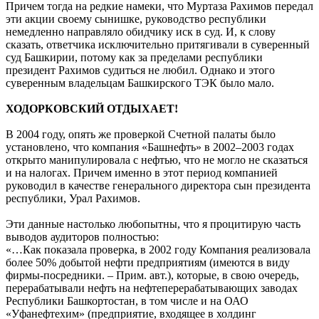
Причем тогда на редкие намеки, что Муртаза Рахимов передал
эти акции своему сынишке, руководство республики
немедленно направляло обидчику иск в суд. И, к слову
сказать, ответчика исключительно притягивали в суверенный
суд Башкирии, потому как за пределами республики
президент Рахимов судиться не любил. Однако и этого
суверенным владельцам Башкирского ТЭК было мало.
ХОДОРКОВСКИЙ ОТДЫХАЕТ!
В 2004 году, опять же проверкой Счетной палаты было
установлено, что компания «Башнефть» в 2002–2003 годах
открыто манипулировала с нефтью, что не могло не сказаться
и на налогах. Причем именно в этот период компанией
руководил в качестве генерального директора сын президента
республики, Урал Рахимов.
Эти данные настолько любопытны, что я процитирую часть
выводов аудиторов полностью:
«…Как показала проверка, в 2002 году Компания реализовала
более 50% добытой нефти предприятиям (имеются в виду
фирмы-посредники. – Прим. авт.), которые, в свою очередь,
перерабатывали нефть на нефтеперерабатывающих заводах
Республики Башкортостан, в том числе и на ОАО
«Уфанефтехим» (предприятие, входящее в холдинг