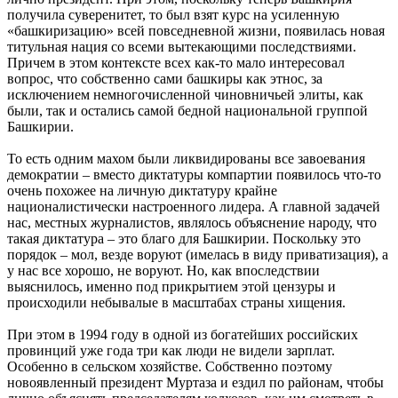
получила суверенитет, то был взят курс на усиленную
«башкиризацию» всей повседневной жизни, появилась новая
титульная нация со всеми вытекающими последствиями.
Причем в этом контексте всех как-то мало интересовал
вопрос, что собственно сами башкиры как этнос, за
исключением немногочисленной чиновничьей элиты, как
были, так и остались самой бедной национальной группой
Башкирии.
То есть одним махом были ликвидированы все завоевания
демократии – вместо диктатуры компартии появилось что-то
очень похожее на личную диктатуру крайне
националистически настроенного лидера. А главной задачей
нас, местных журналистов, являлось объяснение народу, что
такая диктатура – это благо для Башкирии. Поскольку это
порядок – мол, везде воруют (имелась в виду приватизация), а
у нас все хорошо, не воруют. Но, как впоследствии
выяснилось, именно под прикрытием этой цензуры и
происходили небывалые в масштабах страны хищения.
При этом в 1994 году в одной из богатейших российских
провинций уже года три как люди не видели зарплат.
Особенно в сельском хозяйстве. Собственно поэтому
новоявленный президент Муртаза и ездил по районам, чтобы