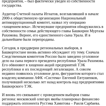
предприятия, – был фактически уведен из собственности
государства.
Аудитор Счетной палаты Игнатов, возглавлявший в начале
2000-х общественную организацию Национальный
антикоррупционный комитет, назвал эту операцию
«хищением века». Исчезнувшие предприятия обнаружились в
собственности семьи действующего главы Башкирии Муртазы
Рахимова. Вернее, его единственного сына Урала. И в
дальнейшем были перепроданы.
Сегодня, в преддверии региональных выборов, в
Башкортостане вновь активно обсуждают эту тему. Сначала
Следственным комитетом России было заведено уголовное
дело на сына первого президента республики Урала Рахимова.
Его обвиняют в хищении акций предприятий ТЭК
республики и их последующей легализации. А совсем
недавно появилось уголовное дело, фигурантом которого стал
владелец компании АФК «Система» Евгений Евтушенков,
получивший несколько лет назад контроль над предприятиями
Башкирского ТЭК.
И вновь это связывают с проведением выборов главы
региона: московский олигарх якобы планировал финансово
поддержать оппонента Рустэма Хамитова – Раиля Сарбаева.