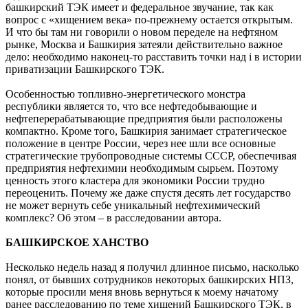
башкирский ТЭК имеет и федеральное звучание, так как
вопрос с «хищением века» по-прежнему остается открытым.
И что бы там ни говорили о новом переделе на нефтяном
рынке, Москва и Башкирия затеяли действительно важное
дело: необходимо наконец-то расставить точки над i в истории
приватизации Башкирского ТЭК.
Особенностью топливно-энергетического монстра
республики является то, что все нефтедобывающие и
нефтеперерабатывающие предприятия были расположены
компактно. Кроме того, Башкирия занимает стратегическое
положение в центре России, через нее шли все основные
стратегические трубопроводные системы СССР, обеспечивая
предприятия нефтехимии необходимым сырьем. Поэтому
ценность этого кластера для экономики России трудно
переоценить. Почему же даже спустя десять лет государство
не может вернуть себе уникальный нефтехимический
комплекс? Об этом – в расследовании автора.
БАШКИРСКОЕ ХАНСТВО
Несколько недель назад я получил длинное письмо, насколько
понял, от бывших сотрудников некоторых башкирских НПЗ,
которые просили меня вновь вернуться к моему начатому
ранее расследованию по теме хищений Башкирского ТЭК, в