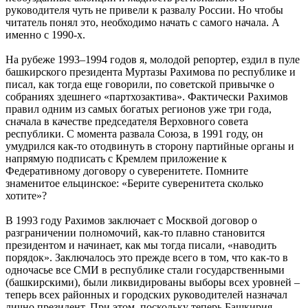
руководителя чуть не привели к развалу России. Но чтобы
читатель понял это, необходимо начать с самого начала. А
именно с 1990-х.
На рубеже 1993–1994 годов я, молодой репортер, ездил в пуле
башкирского президента Муртазы Рахимова по республике и
писал, как тогда еще говорили, по советской привычке о
собраниях здешнего «партхозактива». Фактически Рахимов
правил одним из самых богатых регионов уже три года,
сначала в качестве председателя Верховного совета
республики. С момента развала Союза, в 1991 году, он
умудрился как-то отодвинуть в сторону партийные органы и
напрямую подписать с Кремлем приложение к
Федеративному договору о суверенитете. Помните
знаменитое ельцинское: «Берите суверенитета сколько
хотите»?
В 1993 году Рахимов заключает с Москвой договор о
разграничении полномочий, как-то плавно становится
президентом и начинает, как мы тогда писали, «наводить
порядок». Заключалось это прежде всего в том, что как-то в
одночасье все СМИ в республике стали государственными
(башкирскими), были ликвидированы выборы всех уровней –
теперь всех районных и городских руководителей назначал
лично президент. При этом, поскольку теперь Башкирия