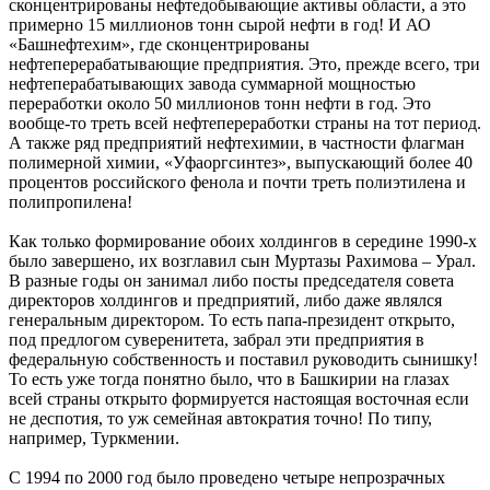
сконцентрированы нефтедобывающие активы области, а это
примерно 15 миллионов тонн сырой нефти в год! И АО
«Башнефтехим», где сконцентрированы
нефтеперерабатывающие предприятия. Это, прежде всего, три
нефтеперабатывающих завода суммарной мощностью
переработки около 50 миллионов тонн нефти в год. Это
вообще-то треть всей нефтепереработки страны на тот период.
А также ряд предприятий нефтехимии, в частности флагман
полимерной химии, «Уфаоргсинтез», выпускающий более 40
процентов российского фенола и почти треть полиэтилена и
полипропилена!
Как только формирование обоих холдингов в середине 1990-х
было завершено, их возглавил сын Муртазы Рахимова – Урал.
В разные годы он занимал либо посты председателя совета
директоров холдингов и предприятий, либо даже являлся
генеральным директором. То есть папа-президент открыто,
под предлогом суверенитета, забрал эти предприятия в
федеральную собственность и поставил руководить сынишку!
То есть уже тогда понятно было, что в Башкирии на глазах
всей страны открыто формируется настоящая восточная если
не деспотия, то уж семейная автократия точно! По типу,
например, Туркмении.
С 1994 по 2000 год было проведено четыре непрозрачных