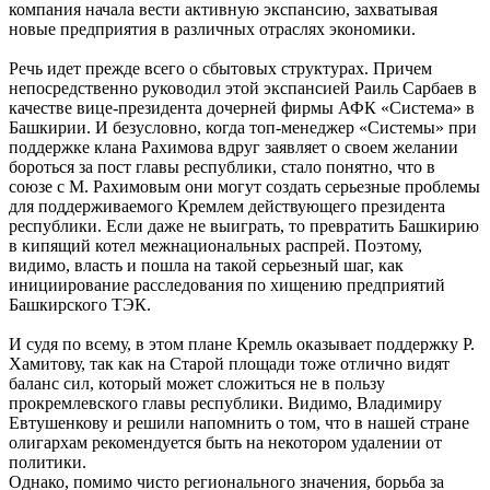
компания начала вести активную экспансию, захватывая
новые предприятия в различных отраслях экономики.
Речь идет прежде всего о сбытовых структурах. Причем
непосредственно руководил этой экспансией Раиль Сарбаев в
качестве вице-президента дочерней фирмы АФК «Система» в
Башкирии. И безусловно, когда топ-менеджер «Системы» при
поддержке клана Рахимова вдруг заявляет о своем желании
бороться за пост главы республики, стало понятно, что в
союзе с М. Рахимовым они могут создать серьезные проблемы
для поддерживаемого Кремлем действующего президента
республики. Если даже не выиграть, то превратить Башкирию
в кипящий котел межнациональных распрей. Поэтому,
видимо, власть и пошла на такой серьезный шаг, как
инициирование расследования по хищению предприятий
Башкирского ТЭК.
И судя по всему, в этом плане Кремль оказывает поддержку Р.
Хамитову, так как на Старой площади тоже отлично видят
баланс сил, который может сложиться не в пользу
прокремлевского главы республики. Видимо, Владимиру
Евтушенкову и решили напомнить о том, что в нашей стране
олигархам рекомендуется быть на некотором удалении от
политики.
Однако, помимо чисто регионального значения, борьба за