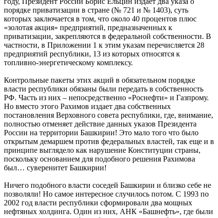
году, Президент России Борис Ельцин издает два указа о
порядке приватизации в стране (№ 721 и № 1403), суть
которых заключается в том, что около 40 процентов плюс
«золотая акция» предприятий, предназначенных к
приватизации, закрепляются в федеральной собственности. В
частности, в Приложении 1 к этим указам перечисляется 28
предприятий республики, 13 из которых относятся к
топливно-энергетическому комплексу.
Контрольные пакеты этих акций в обязательном порядке
власти республики обязаны были передать в собственность
РФ. Часть из них – непосредственно «Роснефти» и Газпрому.
Но вместо этого Рахимов издает два собственных
постановления Верховного совета республики, где, внимание,
полностью отменяет действие данных указов Президента
России на территории Башкирии! Это мало того что было
открытым демаршем против федеральных властей, так еще и в
принципе выглядело как нарушение Конституции страны,
поскольку основанием для подобного решения Рахимова
был… суверенитет Башкирии!
Ничего подобного власти соседей Башкирии и близко себе не
позволяли! Но самое интересное случилось потом. С 1993 по
2002 год власти республики сформировали два мощных
нефтяных холдинга. Один из них, АНК «Башнефть», где были