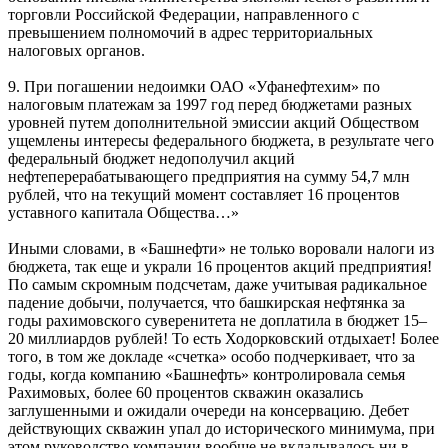
торговли Российской Федерации, направленного с
превышением полномочий в адрес территориальных
налоговых органов.
9. При погашении недоимки ОАО «Уфанефтехим» по
налоговым платежам за 1997 год перед бюджетами разных
уровней путем дополнительной эмиссии акций Обществом
ущемлены интересы федерального бюджета, в результате чего
федеральный бюджет недополучил акций
нефтеперерабатывающего предприятия на сумму 54,7 млн
рублей, что на текущий момент составляет 16 процентов
уставного капитала Общества…»
Иными словами, в «Башнефти» не только воровали налоги из
бюджета, так еще и украли 16 процентов акций предприятия!
По самым скромным подсчетам, даже учитывая радикальное
падение добычи, получается, что башкирская нефтянка за
годы рахимовского суверенитета не доплатила в бюджет 15–
20 миллиардов рублей! То есть Ходорковский отдыхает! Более
того, в том же докладе «счетка» особо подчеркивает, что за
годы, когда компанию «Башнефть» контролировала семья
Рахимовых, более 60 процентов скважин оказались
заглушенными и ожидали очереди на консервацию. Дебет
действующих скважин упал до исторического минимума, при
этом руководство компании вообще не вкладывалось ни в