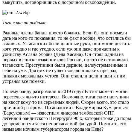
выкупить, договорившись о досрочном освобождении.
Таганские на рыбалке
Рядовые члены банды просто боялись. Если бы они посмели
дать на кого-то показания, то не факт вообще, что остались бы
в живых. У таганских были длинные руки, они могли достать
кого угодно и где угодно, если уж они даже причастны к
убийству Аслана Усояна (Деда Хасана). Он стоял одним из
первых в списке «законников» России, но это не остановило
таганских. Преступники были дерзкие, целеустремленные и
себе на уме. Для них не существовало никаких преград,
никаких моральных устоев. Они ставили цели и шли к ним,
устраняя все помехи.
Почему банду разгромили в 2019 году? В этот момент могли
пересечься чьи-то интересы. Возможно, таганские наступили
на хвост кому-то из серьёзных людей. Скорее всего, это стало
причиной разгрома. По аналогии с Владимиром Кумариным
(Барсуковым) — известным лидером тамбовской ОПГ,
легендой бандитского Петербурга 90-х, который тоже до поры
до времени считался неприкасаемой фигурой. Помните, его
называли ночным губернатором города на Неве?