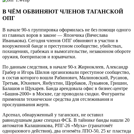
В ЧЁМ ОБВИНЯЮТ ЧЛЕНОВ ТАГАНСКОЙ
ОПГ
В начале 90-х группировка оформилась не без помощи одного
из главных воров в законе — Япончика (Вячеслава
Иванькова). Сегодня членов ОПГ обвиняют в участии в
вооруженной банде и преступном сообществе, убийствах,
похищениях, грабежах и вымогательстве, незаконном обороте
оружия, боеприпасов и взрывчатки.
По данным следствия, в начале 90-х Жирноклеев, Александр
Грабер и Игорь Шилов организовали преступное сообщество,
в состав которого вошли Рабинович, Малиновский, Русанов,
Третьяк, Юхневич, Янбухтин, Щербаков, Лукьянов, Гришин,
Балашов и Щукарев. Банда арендовала офис в бизнес-центре
«Башня-2000» в Москве, где проводила сходки. Фигуранты
применяли технические средства для отслеживания и
прослушивания жертв.
Арсенал, обнаруженный у таганских, не оставил
равнодушным даже спецназ ФСБ. В тайнике банды нашли 20
автоматов Калашникова, РПГ-26 «Муха» (гранатомёт
одноразового действия), два огнемёта ЛПО-50, 25 кг пластида