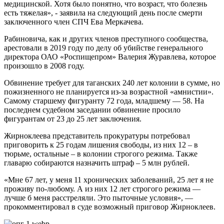
медицинской. Хотя было понятно, что возраст, что болезнь
есть тяжелая», - заявила на следующий день после смерти
заключенного член СПЧ Ева Меркачева.
Рабиновича, как и других членов преступного сообщества,
арестовали в 2019 году по делу об убийстве генерального
директора ОАО «Роспищепром» Валерия Журавлева, которое
произошло в 2008 году.
Обвинение требует для таганских 240 лет колонии в сумме, но
пожизненного не планируется из-за возрастной «амнистии».
Самому старшему фигуранту 72 года, младшему — 58. На
последнем судебном заседании обвинение просило
фигурантам от 23 до 25 лет заключения.
Жирноклеева представитель прокуратуры потребовал
приговорить к 25 годам лишения свободы, из них 12 – в
тюрьме, остальные – в колонии строгого режима. Также
главарю собираются назначить штраф – 5 млн рублей.
«Мне 67 лет, у меня 11 хронических заболеваний, 25 лет я не
проживу по-любому. А из них 12 лет строгого режима —
лучше б меня расстреляли. Это пыточные условия», —
прокомментировал в суде возможный приговор Жирноклеев.