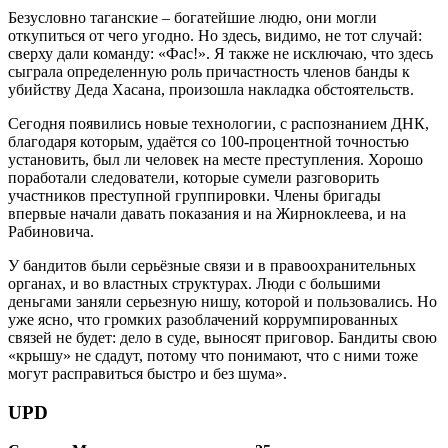
Безусловно таганские – богатейшие людю, они могли
откупиться от чего угодно. Но здесь, видимо, не тот случай:
сверху дали команду: «Фас!». Я также не исключаю, что здесь
сыграла определенную роль причастность членов банды к
убийству Деда Хасана, произошла накладка обстоятельств.
Сегодня появились новые технологии, с распознанием ДНК,
благодаря которым, удаётся со 100-процентной точностью
установить, был ли человек на месте преступления. Хорошо
поработали следователи, которые сумели разговорить
участников преступной группировки. Члены бригады
впервые начали давать показания и на Жирноклеева, и на
Рабиновича.
У бандитов были серьёзные связи и в правоохранительных
органах, и во властных структурах. Люди с большими
деньгами заняли серьезную нишу, которой и пользовались. Но
уже ясно, что громких разоблачений коррумпированных
связей не будет: дело в суде, выносят приговор. Бандиты свою
«крышу» не сдадут, потому что понимают, что с ними тоже
могут расправиться быстро и без шума».
UPD