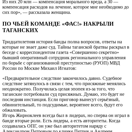
Из них 20 млн — компенсация морального вреда, а 30 —
компенсация расходов на лечение, которое мне необходимо до
сих пор», — рассказала женщина.
ПО ЧЬЕЙ КОМАНДЕ «ФАС!» НАКРЫЛИ
ТАГАНСКИХ
Тридцатилетняя история банды полна вопросов, ответы на
которые не знает даже суд. Тайны таганской братвы раскрыл в
беседе с корреспондентом газета «Совершенно секретно»
бывший оперативный сотрудник регионального управления
по борьбе с организованной преступностью (РУОП) МВД
России по Москве Михаил Игнатов:
«Предварительное следствие закончилось давно. Судебное
следствие затянулось в связи с тем, что присяжные менялись
неоднократно. Получилась целая эпопея из-за того, что
таганские потребовали суд присяжных. Думаю, это будет не
последняя инстанция. Если приговор вынесут серьёзный,
обвинительный, то подсудимые, вероятнее всего, будут его
обжаловать.
Игорь Жирноклеев всегда был в лидерах, но сперва он играл в
банде вторые роли. Есть лидеры, а есть авторитеты. Когда
создавалась ОПГ, он уже был авторитетом наряду с
Александром Петровым по кличке Петрик и Андреем