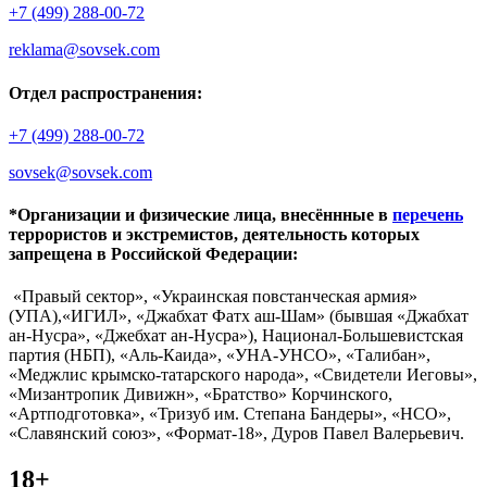
+7 (499) 288-00-72
reklama@sovsek.com
Отдел распространения:
+7 (499) 288-00-72
sovsek@sovsek.com
*Организации и физические лица, внесённные в
перечень
террористов и экстремистов, деятельность которых
запрещена в Российской Федерации:
«Правый сектор», «Украинская повстанческая армия»
(УПА),«ИГИЛ», «Джабхат Фатх аш-Шам» (бывшая «Джабхат
ан-Нусра», «Джебхат ан-Нусра»), Национал-Большевистская
партия (НБП), «Аль-Каида», «УНА-УНСО», «Талибан»,
«Меджлис крымско-татарского народа», «Свидетели Иеговы»,
«Мизантропик Дивижн», «Братство» Корчинского,
«Артподготовка», «Тризуб им. Степана Бандеры», «НСО»,
«Славянский союз», «Формат-18», Дуров Павел Валерьевич.
18+