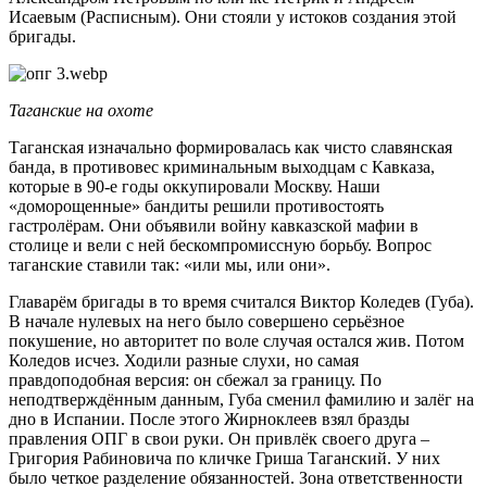
Исаевым (Расписным). Они стояли у истоков создания этой
бригады.
Таганские на охоте
Таганская изначально формировалась как чисто славянская
банда, в противовес криминальным выходцам с Кавказа,
которые в 90-е годы оккупировали Москву. Наши
«доморощенные» бандиты решили противостоять
гастролёрам. Они объявили войну кавказской мафии в
столице и вели с ней бескомпромиссную борьбу. Вопрос
таганские ставили так: «или мы, или они».
Главарём бригады в то время считался Виктор Коледев (Губа).
В начале нулевых на него было совершено серьёзное
покушение, но авторитет по воле случая остался жив. Потом
Коледов исчез. Ходили разные слухи, но самая
правдоподобная версия: он сбежал за границу. По
неподтверждённым данным, Губа сменил фамилию и залёг на
дно в Испании. После этого Жирноклеев взял бразды
правления ОПГ в свои руки. Он привлёк своего друга –
Григория Рабиновича по кличке Гриша Таганский. У них
было четкое разделение обязанностей. Зона ответственности