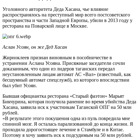
Уголовного авторитета Деда Хасана, чье влияние
распространялось на преступный мир всего постсоветского
пространства и части Западной Европы, убили в 2013 году у
ресторана на Поварской лице в Москве.
Аслан Усоян, он же Дед Хасан
Жирноклеев признан виновным в пособничестве в
устранении Аслана Усояна. Присяжные заседатели сочли
доказанным, что один из лидеров таганских передал
неустановленным лицам автомат АС «Вал» (известный, как
бесшумный автомат спецслужб), из которого впоследствии
был убит Усоян.
Бывшая официантка ресторана «Старый фаэтон» Марьят
Бикчурина, которая получила ранение во время убийства Деда
Хасана, заявила иск к участникам Таганской ОПГ на 50 млн
рублей.
«В результате этого покушения одна из пуль повредила мне
спинной мозг. Я осталась парализованной до конца жизни. Я
проходила дорогостоящее лечение в Стамбуле и в Китае.
Поэтому я хочу заявить иск к подсудимым на 50 млн рублей.