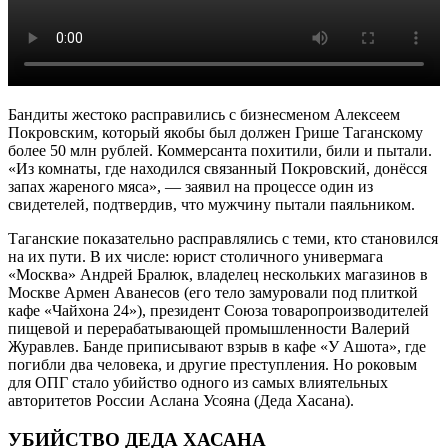
Бандиты жестоко расправились с бизнесменом Алексеем
Покровским, который якобы был должен Грише Таганскому
более 50 млн рублей. Коммерсанта похитили, били и пытали.
«Из комнаты, где находился связанный Покровский, донёсся
запах жареного мяса», — заявил на процессе один из
свидетелей, подтвердив, что мужчину пытали паяльником.
Таганские показательно расправлялись с теми, кто становился
на их пути. В их числе: юрист столичного универмага
«Москва» Андрей Бралюк, владелец нескольких магазинов в
Москве Армен Аванесов (его тело замуровали под плиткой
кафе «Чайхона 24»), президент Союза товаропроизводителей
пищевой и перерабатывающей промышленности Валерий
Журавлев. Банде приписывают взрыв в кафе «У Ашота», где
погибли два человека, и другие преступления. Но роковым
для ОПГ стало убийство одного из самых влиятельных
авторитетов России Аслана Усояна (Деда Хасана).
УБИЙСТВО ДЕДА ХАСАНА