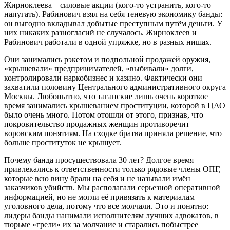
Жирноклеева – силовые акции (кого-то устранить, кого-то
напугать). Рабинович взял на себя теневую экономику банды:
он выгодно вкладывал добытые преступным путём деньги. У
них никаких разногласий не случалось. Жирноклеев и
Рабинович работали в одной упряжке, но в разных нишах.
Они занимались рэкетом и подпольной продажей оружия,
«крышевали» предпринимателей, «выбивали» долги,
контролировали наркобизнес и казино. Фактически они
захватили половину Центрального административного округа
Москвы. Любопытно, что таганские лишь очень короткое
время занимались крышеванием проституции, которой в ЦАО
было очень много. Потом отошли от этого, признав, что
покровительство продажных женщин противоречит
воровским понятиям. На сходке братва приняла решение, что
больше проституток не крышует.
Почему банда просуществовала 30 лет? Долгое время
привлекались к ответственности только рядовые члены ОПГ,
которые всю вину брали на себя и не называли имён
заказчиков убийств. Мы располагали серьезной оперативной
информацией, но не могли её привязать к материалам
уголовного дела, потому что все молчали. Это и понятно:
лидеры банды нанимали исполнителям лучших адвокатов, в
тюрьме «грели» их за молчание и старались побыстрее