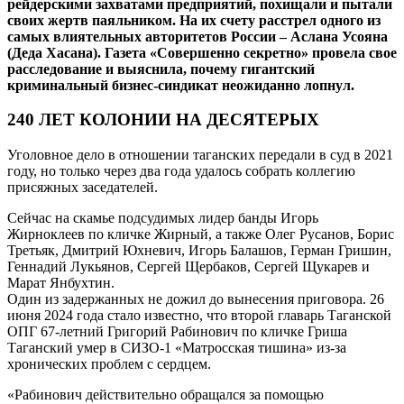
рейдерскими захватами предприятий, похищали и пытали
своих жертв паяльником. На их счету расстрел одного из
самых влиятельных авторитетов России – Аслана Усояна
(Деда Хасана). Газета «Совершенно секретно» провела свое
расследование и выяснила, почему гигантский
криминальный бизнес-синдикат неожиданно лопнул.
240 ЛЕТ КОЛОНИИ НА ДЕСЯТЕРЫХ
Уголовное дело в отношении таганских передали в суд в 2021
году, но только через два года удалось собрать коллегию
присяжных заседателей.
Сейчас на скамье подсудимых лидер банды Игорь
Жирноклеев по кличке Жирный, а также Олег Русанов, Борис
Третьяк, Дмитрий Юхневич, Игорь Балашов, Герман Гришин,
Геннадий Лукьянов, Сергей Щербаков, Сергей Щукарев и
Марат Янбухтин.
Один из задержанных не дожил до вынесения приговора. 26
июня 2024 года стало известно, что второй главарь Таганской
ОПГ 67-летний Григорий Рабинович по кличке Гриша
Таганский умер в СИЗО-1 «Матросская тишина» из-за
хронических проблем с сердцем.
«Рабинович действительно обращался за помощью