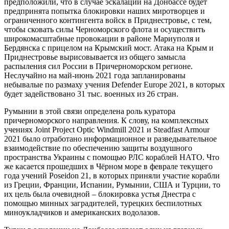
предположили, что в случае эскалации на Донбассе будет
предпринята попытка блокировки наших миротворцев и
ограниченного контингента войск в Приднестровье, с тем,
чтобы сковать силы Черноморского флота и осуществить
широкомасштабные провокации в районе Мариуполя и
Бердянска с прицелом на Крымский мост. Атака на Крым и
Приднестровье вырисовывается из общего замысла
распыления сил России в Причерноморском регионе.
Неслучайно на май-июнь 2021 года запланированы
небывалые по размаху учения Defender Europe 2021, в которых
будет задействовано 31 тыс. военных из 26 стран.
Румынии в этой связи определена роль куратора
причерноморского направления. К слову, на комплексных
учениях Joint Project Optic Windmill 2021 и Steadfast Armour
2021 было отработано информационное и разведывательное
взаимодействие по обеспечению защиты воздушного
пространства Украины с помощью РЛС кораблей НАТО. Что
же касается прошедших в Чёрном море в феврале текущего
года учений Poseidon 21, в которых приняли участие корабли
из Греции, Франции, Испании, Румынии, США и Турции, то
их цель была очевидной – блокировка устья Днестра с
помощью минных заградителей, турецких беспилотных
миноукладчиков и американских водолазов.