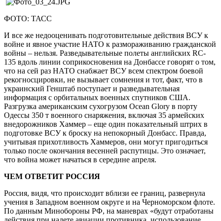
ФОТО: ТАСС
И все же недооценивать подготовительные действия ВСУ к
войне и явное участие НАТО к размораживанию гражданской
войны – нельзя. Разведывательные полеты английских RC-
135 вдоль линии соприкосновения на Донбассе говорят о том,
что на сей раз НАТО снабжает ВСУ всем спектром боевой
рекогносцировки, не вызывает сомнения и тот, факт, что в
украинский Генштаб поступает и разведывательная
информация с орбитальных военных спутников США.
Разгрузка американским сухогрузом Ocean Glory в порту
Одессы 350 т военного снаряжения, включая 35 армейских
внедорожников Хаммер – еще один показательный штрих в
подготовке ВСУ к броску на непокорный Донбасс. Правда,
учитывая прихотливость Хаммеров, они могут пригодиться
только после окончания весенней распутицы. Это означает,
что война может начаться в середине апреля.
ЧЕМ ОТВЕТИТ РОССИЯ
Россия, видя, что происходит вблизи ее границ, развернула
учения в Западном военном округе и на Черноморском флоте.
По данным Минобороны РФ, на маневрах «будут отработаны
действия при налете авиации противника, использование