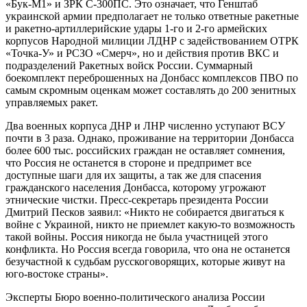
«Бук-М1» и ЗРК С-300ПС. Это означает, что Генштаб
украинской армии предполагает не только ответные ракетные
и ракетно-артиллерийские удары 1-го и 2-го армейских
корпусов Народной милиции ЛДНР с задействованием ОТРК
«Точка-У» и РСЗО «Смерч», но и действия против ВКС и
подразделений Ракетных войск России. Суммарный
боекомплект переброшенных на Донбасс комплексов ПВО по
самым скромным оценкам может составлять до 200 зенитных
управляемых ракет.
Два военных корпуса ДНР и ЛНР численно уступают ВСУ
почти в 3 раза. Однако, проживание на территории Донбасса
более 600 тыс. российских граждан не оставляет сомнения,
что Россия не останется в стороне и предпримет все
доступные шаги для их защиты, а так же для спасения
гражданского населения Донбасса, которому угрожают
этнические чистки. Пресс-секретарь президента России
Дмитрий Песков заявил: «Никто не собирается двигаться к
войне с Украиной, никто не приемлет какую-то возможность
такой войны. Россия никогда не была участницей этого
конфликта. Но Россия всегда говорила, что она не останется
безучастной к судьбам русскоговорящих, которые живут на
юго-востоке страны».
Эксперты Бюро военно-политического анализа России