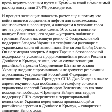
прочь вернуть военным путем и Крым – за такой немыслимый
расклад выступили 37,4% респондентов.
И процент желающих повоевать растет еще и потому, что
война является социальным лифтом для всевозможных
авантюристов и волонтеров, а олигархам в условиях хаоса
легче проворачивать свои схемы. Это, кстати вовсе не
волнует Вашингтон, его задача – устроить поближе к
границам России настоящую резню. О беспрекословной
поддержке Западом Украины в телефонном разговоре с
украинским коллегой заявил глава Пентагона Ллойд Остин.
Он не замедлил заверить Андрея Тарана в безоговорочной
поддержке «в условиях продолжающейся агрессии России в
Донбассе и Крыму», заявив, что «в случае эскалации
российской агрессии Соединенные Штаты не оставят
Украину наедине с противником и не допустят реализации
агрессивных устремлений Российской Федерации в
отношении Украины». Президент США Джо Байден в начале
апреля текущего года пообщался по телефону со своим
украинским коллегой Владимиром Зеленским, но так явно
помощь не пообещал. «Президент Байден подтвердил
поддержку США суверенитета и территориальной
целостности Украины перед лицом продолжающейся
российской агрессии в Донбассе и Крыму», – говорится в
заявлении Белого дома.