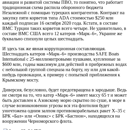
авиации и развитой системы ПВО, то понятно, что работает
традиционная схема распила оборонного бюджета
Незалежной с помощью турецких контрагентов. Контракт на
закупку пяти корветов типа ADA стоимостью $250 млн
каждый подписан 16 октября 2020 года. Кстати, в составе
ВМС Турции таких корветов всего четыре. Не удивительно, в
составе ВМС США всего 12 катеров «Марк–6», Украине же
буквально спихнули целых шестнадцать.
И здесь так же явная коррупционная составляющая.
Шестнадцать катеров «Марк–6» производства SAFE Boats
International с 25-миллимитровыми пушками, купленные за
$600 млн, годны максимум для действий в прибрежных водах
с небольшой группой спецназа на борту, ну или для какой-
нибудь провокации, к примеру с попыткой приближения к
Крымскому мосту.
Диверсия, безусловно, будет предотвращена в зародыше. Ведь
не смотря на то, что катер «Марк–6» имеет массу 65 т и может
быть доставлен к Азовскому морю скрытно по суше, в море в
случае возникновении угрозы вся эта флотилия будет
уничтожена одним залпом противокорабельных ракет Х–35 с
БРК «Бал» или «Оникс» с БРК «Бастион», находящихся на
вооружении Черноморского флота.