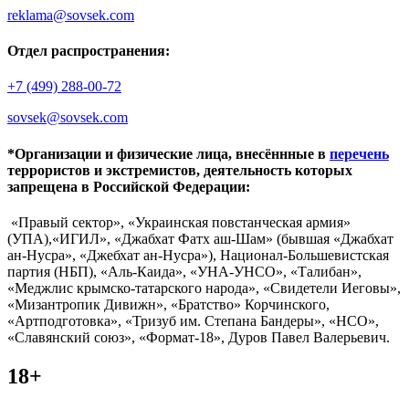
reklama@sovsek.com
Отдел распространения:
+7 (499) 288-00-72
sovsek@sovsek.com
*Организации и физические лица, внесённные в
перечень
террористов и экстремистов, деятельность которых
запрещена в Российской Федерации:
«Правый сектор», «Украинская повстанческая армия»
(УПА),«ИГИЛ», «Джабхат Фатх аш-Шам» (бывшая «Джабхат
ан-Нусра», «Джебхат ан-Нусра»), Национал-Большевистская
партия (НБП), «Аль-Каида», «УНА-УНСО», «Талибан»,
«Меджлис крымско-татарского народа», «Свидетели Иеговы»,
«Мизантропик Дивижн», «Братство» Корчинского,
«Артподготовка», «Тризуб им. Степана Бандеры», «НСО»,
«Славянский союз», «Формат-18», Дуров Павел Валерьевич.
18+