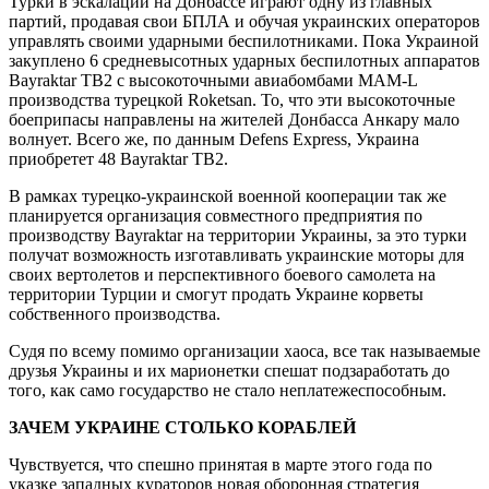
Турки в эскалации на Донбассе играют одну из главных
партий, продавая свои БПЛА и обучая украинских операторов
управлять своими ударными беспилотниками. Пока Украиной
закуплено 6 средневысотных ударных беспилотных аппаратов
Bayraktar TB2 с высокоточными авиабомбами MAM-L
производства турецкой Roketsan. То, что эти высокоточные
боеприпасы направлены на жителей Донбасса Анкару мало
волнует. Всего же, по данным Defens Express, Украина
приобретет 48 Bayraktar TB2.
В рамках турецко-украинской военной кооперации так же
планируется организация совместного предприятия по
производству Bayraktar на территории Украины, за это турки
получат возможность изготавливать украинские моторы для
своих вертолетов и перспективного боевого самолета на
территории Турции и смогут продать Украине корветы
собственного производства.
Судя по всему помимо организации хаоса, все так называемые
друзья Украины и их марионетки спешат подзаработать до
того, как само государство не стало неплатежеспособным.
ЗАЧЕМ УКРАИНЕ СТОЛЬКО КОРАБЛЕЙ
Чувствуется, что спешно принятая в марте этого года по
указке западных кураторов новая оборонная стратегия