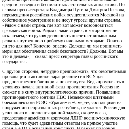
средств разведки и беспилотных летательных аппаратов». По
словам пресс-секретаря Владимира Путина Дмитрия Пескова,
перемещения российских войск осуществляются Москвой на
собственное усмотрение и не несут угрозы другим странам.
«Рядом с нами страна, где вот-вот может возобновиться
гражданская война. Рядом с нами страна, в которой мы не
исключаем, что руководство опять посчитает возможным
решать внутреннюю проблему силовыми методами. Опасно
ли это для нас? Конечно, опасно. Должны ли мы принимать
меры для обеспечения своей безопасности? Должны. Вот мы
это и делаем», – сказал пресс-секретарь главы российского
государства.
С другой стороны, нетрудно предположить, что безответными
провокации и активное наращивание сил ВСУ для
предполагаемого блицкрига не останутся. Ведь промолчать в
условиях начала активной фазы противостояния Россия не
сможет и в силу внутриполитических причин. Подавление
противоракетного зонтика ПВО Незалежной штатными
боекомплектами РСЗО «Ураган» и «Смерч», состоящими на
вооружении непризнанных республик, не удастся. Россия для
успешного выполнения данной задачи, скорее всего,
предоставит армейским корпусам ЛДНР военно-техническую
помощь, что будет адекватным ответом на прямое участие
стран НАТО в эскалации конфликта. В рамках подобной