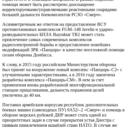
помощи может быть рассмотрено дооснащение
корректируемыми/управляемыми реактивными снарядами
большей дальности боекомплектов РСЗО «Смерч».
Асимметричным же ответом на предоставление ВСУ
противотанковых комплексов FGM–148 Javelin и ударно-
разведывательных БПЛА Bayraktar TB2 может стать
привлечение самых современных комплексов
радиоэлектронной борьбы и предоставление новейших
модификаций ЗРК «Панцирь» в качестве неотложной помощи
силам обороны Донбасса.
К слову, в 2015 году российским Министерством обороны
был принят на вооружение новый комплекс «Панцирь–С2» с
улучшенными характеристиками, а в 2016 году закончена
разработка комплекса «Панцирь-СМ». В нем за счет
применения вновь разработанной многофункциональной
станции прицеливания, дальность поражения целей
увеличена до 40 км.
Поставки армейским корпусам республик дополнительных
боевых машин (самоходных ПУ) 9А52/–2 «Смерч» и помощь в
обороне морских рубежей ДНР может стать одной из
приоритетных задач в случае перекрытия устья Днестра с
прямым привлечением кораблей стран НАТО. В случае же