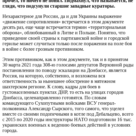
прочел, то ничего не понял. Подмахнул, что называется, не
глядя, что подсунули старшие западные кураторы.
Нехарактерное для России, да и для Украины выражение
«движение сопротивления» встречается в этом документе
десять раз, еще чаще встречается термин «территориальная
оборона», облюбованный в Литве и Польше. Понятно, что
приведение своей страны к партизанской войне и городской
герилье может случиться только после поражения на поле боя
в войне с более грозным противником.
Этим противником, как в этом документе, так и в принятом
30 марта 2021 года 308-ю голосами депутатов Верховной рады
постановлении по поводу эскалации на Донбассе, является
Россия, на которую, собственно, и возложена вся
ответственность за нынешнее обострение в мятежном
шахтерском регионе. К слову, кадры для боев в
густонаселенных пунктах ДНР, то есть на улицах городов
Донбасса, целенаправленно готовятся. По словам
командующего Сухопутными войсками ВСУ генерал-
полковника Александр Сырского, того самого, что уцелел
вместе со своими подопечными в котле под Дебальцево, всего
с 2015 по 2020 годы инструкторы НАТО подготовили 16 тыс.
украинских военных к ведению боевых действий в условиях
города.