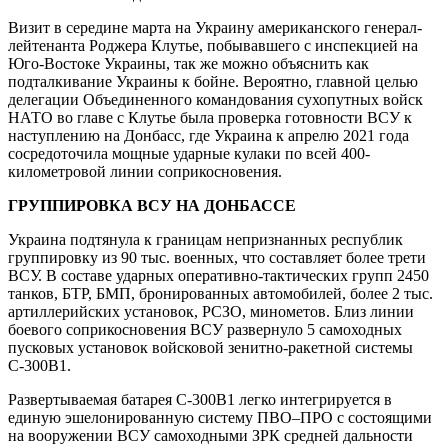
Визит в середине марта на Украину американского генерал-
лейтенанта Роджера Клутье, побывавшего с инспекцией на
Юго-Востоке Украины, так же можно объяснить как
подталкивание Украины к бойне. Вероятно, главной целью
делегации Объединенного командования сухопутных войск
НАТО во главе с Клутье была проверка готовности ВСУ к
наступлению на Донбасс, где Украина к апрелю 2021 года
сосредоточила мощные ударные кулаки по всей 400-
километровой линии соприкосновения.
ГРУППИРОВКА ВСУ НА ДОНБАССЕ
Украина подтянула к границам непризнанных республик
группировку из 90 тыс. военных, что составляет более трети
ВСУ. В составе ударных оперативно-тактических групп 2450
танков, БТР, БМП, бронированных автомобилей, более 2 тыс.
артиллерийских установок, РСЗО, минометов. Близ линии
боевого соприкосновения ВСУ развернуло 5 самоходных
пусковых установок войсковой зенитно-ракетной системы
С-300В1.
Развертываемая батарея С-300В1 легко интегрируется в
единую эшелонированную систему ПВО–ПРО с состоящими
на вооружении ВСУ самоходными ЗРК средней дальности