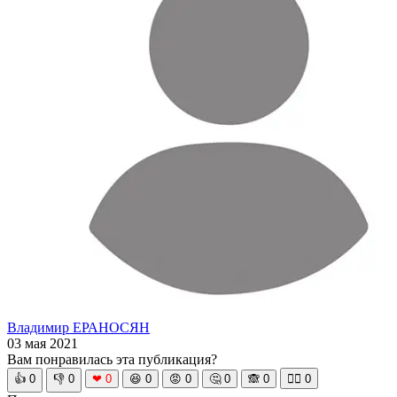
Владимир ЕРАНОСЯН
03 мая 2021
Вам понравилась эта публикация?
👍
0
👎
0
❤
0
😆
0
😡
0
🤔
0
🙈
0
🧘‍♀️
0