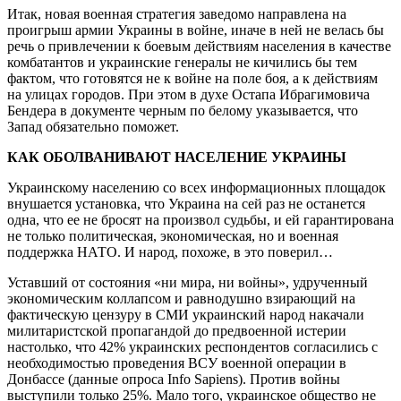
Итак, новая военная стратегия заведомо направлена на
проигрыш армии Украины в войне, иначе в ней не велась бы
речь о привлечении к боевым действиям населения в качестве
комбатантов и украинские генералы не кичились бы тем
фактом, что готовятся не к войне на поле боя, а к действиям
на улицах городов. При этом в духе Остапа Ибрагимовича
Бендера в документе черным по белому указывается, что
Запад обязательно поможет.
КАК ОБОЛВАНИВАЮТ НАСЕЛЕНИЕ УКРАИНЫ
Украинскому населению со всех информационных площадок
внушается установка, что Украина на сей раз не останется
одна, что ее не бросят на произвол судьбы, и ей гарантирована
не только политическая, экономическая, но и военная
поддержка НАТО. И народ, похоже, в это поверил…
Уставший от состояния «ни мира, ни войны», удрученный
экономическим коллапсом и равнодушно взирающий на
фактическую цензуру в СМИ украинский народ накачали
милитаристской пропагандой до предвоенной истерии
настолько, что 42% украинских респондентов согласились с
необходимостью проведения ВСУ военной операции в
Донбассе (данные опроса Info Sapiens). Против войны
выступили только 25%. Мало того, украинское общество не