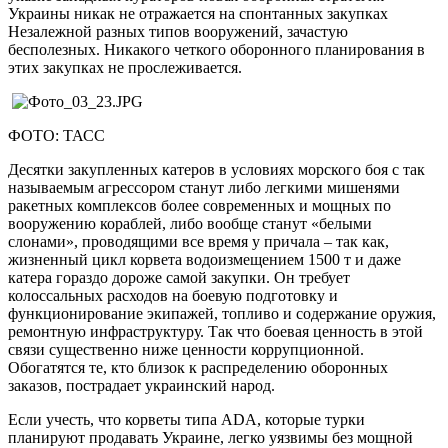
Украины никак не отражается на спонтанных закупках
Незалежной разных типов вооружений, зачастую
бесполезных. Никакого четкого оборонного планирования в
этих закупках не прослеживается.
ФОТО: ТАСС
Десятки закупленных катеров в условиях морского боя с так
называемым агрессором станут либо легкими мишенями
ракетных комплексов более современных и мощных по
вооружению кораблей, либо вообще станут «белыми
слонами», проводящими все время у причала – так как,
жизненный цикл корвета водоизмещением 1500 т и даже
катера гораздо дороже самой закупки. Он требует
колоссальных расходов на боевую подготовку и
функционирование экипажей, топливо и содержание оружия,
ремонтную инфраструктуру. Так что боевая ценность в этой
связи существенно ниже ценности коррупционной.
Обогатятся те, кто близок к распределению оборонных
заказов, пострадает украинский народ.
Если учесть, что корветы типа ADA, которые турки
планируют продавать Украине, легко уязвимы без мощной