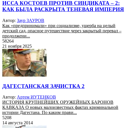
ИССА КОСТОЕВ ПРОТИВ СИНДИКАТА – 2:
КАК БЫЛА РАСКРЫТА ТЕНЕВАЯ ИМПЕРИЯ
Автор:
Заур ЗАУРОВ
Как «предпринимали» при социализме, ущерба на целый
детский сад, опасное путешествие через закрытый перевал –
продолжени...
58264
21 ноября 2025
ДАГЕСТАНСКАЯ ЗАЧИСТКА 2
Автор:
Артем ИУТЕНКОВ
ИСТОРИЯ КРУПНЕЙШИХ ОРУЖЕЙНЫХ БАРОНОВ
КАВКАЗА О новых малоизвестных фактах криминальной
истории Дагестана. По каким прави...
5208
14 августа 2014