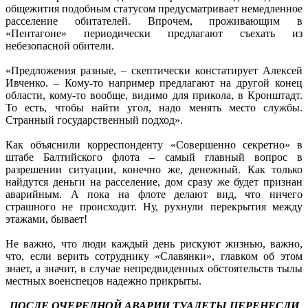
общежития подобным статусом предусматривает немедленное
расселение обитателей. Впрочем, проживающим в
«Пентагоне» периодически предлагают съехать из
небезопасной обители.
«Предложения разные, – скептически констатирует Алексей
Ивченко. – Кому-то например предлагают на другой конец
области, кому-то вообще, видимо для прикола, в Кронштадт.
То есть, чтобы найти угол, надо менять место службы.
Странный государственный подход».
Как объяснили корреспонденту «Совершенно секретно» в
штабе Балтийского флота – самый главный вопрос в
разрешении ситуации, конечно же, денежный. Как только
найдутся деньги на расселение, дом сразу же будет признан
аварийным. А пока на флоте делают вид, что ничего
страшного не происходит. Ну, рухнули перекрытия между
этажами, бывает!
Не важно, что люди каждый день рискуют жизнью, важно,
что, если верить сотруднику «Славянки», главком об этом
знает, а значит, в случае непредвиденных обстоятельств тылы
местных военспецов надежно прикрыты.
ПОСЛЕ ОЧЕРЕДНОЙ АВАРИИ ТУАЛЕТЫ ПЕРЕНЕСЛИ