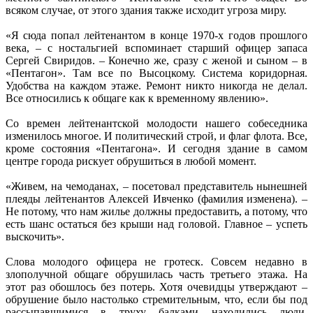
всяком случае, от этого здания также исходит угроза миру.
«Я сюда попал лейтенантом в конце 1970-х годов прошлого
века, – с ностальгией вспоминает старший офицер запаса
Сергей Свиридов. – Конечно же, сразу с женой и сыном – в
«Пентагон». Там все по Высоцкому. Система коридорная.
Удобства на каждом этаже. Ремонт никто никогда не делал.
Все относились к общаге как к временному явлению».
Со времен лейтенантской молодости нашего собеседника
изменилось многое. И политический строй, и флаг флота. Все,
кроме состояния «Пентагона». И сегодня здание в самом
центре города рискует обрушиться в любой момент.
«Живем, на чемоданах, – посетовал представитель нынешней
плеяды лейтенантов Алексей Ивченко (фамилия изменена). –
Не потому, что нам жилье должны предоставить, а потому, что
есть шанс остаться без крыши над головой. Главное – успеть
выскочить».
Слова молодого офицера не гротеск. Совсем недавно в
злополучной общаге обрушилась часть третьего этажа. На
этот раз обошлось без потерь. Хотя очевидцы утверждают –
обрушение было настолько стремительным, что, если бы под
рассыпавшимися в труху балками находились люди,