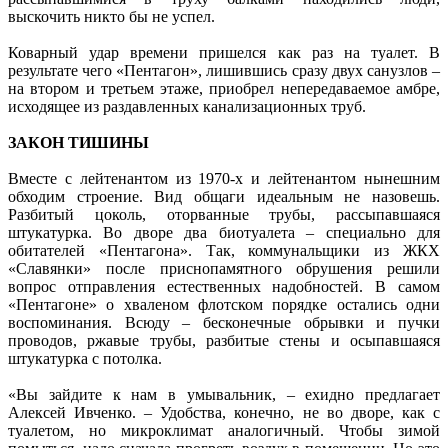
выскочить никто бы не успел.
Коварный удар времени пришелся как раз на туалет. В
результате чего «Пентагон», лишившись сразу двух санузлов –
на втором и третьем этаже, приобрел непередаваемое амбре,
исходящее из раздавленных канализационных труб.
ЗАКОН ТИШИНЫ
Вместе с лейтенантом из 1970-х и лейтенантом нынешним
обходим строение. Вид общаги идеальным не назовешь.
Разбитый цоколь, оторванные трубы, рассыпавшаяся
штукатурка. Во дворе два биотуалета – специально для
обитателей «Пентагона». Так, коммунальщики из ЖКХ
«Славянки» после приснопамятного обрушения решили
вопрос отправления естественных надобностей. В самом
«Пентагоне» о хваленом флотском порядке остались одни
воспоминания. Всюду – бесконечные обрывки и пучки
проводов, ржавые трубы, разбитые стены и осыпавшаяся
штукатурка с потолка.
«Вы зайдите к нам в умывальник, – ехидно предлагает
Алексей Ивченко. – Удобства, конечно, не во дворе, как с
туалетом, но микроклимат аналогичный. Чтобы зимой