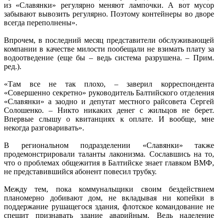
из «Славянки» регулярно меняют лампочки. А вот мусор
забывают вывозить регулярно. Поэтому контейнеры во дворе
всегда переполнены».
Впрочем, в последний месяц представители обслуживающей
компании в качестве милости пообещали не взимать плату за
водоотведение (еще бы – ведь система разрушена. – Прим.
ред.).
«Там все не так плохо, – заверил корреспондента
«Совершенно секретно» руководитель Балтийского отделения
«Славянки» а заодно и депутат местного райсовета Сергей
Солошенко. – Никто никаких денег с жильцов не берет.
Впервые слышу о квитанциях к оплате. И вообще, мне
некогда разговаривать».
В региональном подразделении «Славянки» также
продемонстрировали таланты лаконизма. Сославшись на то,
что о проблемах общежития в Балтийске знает главком ВМФ,
не представившийся абонент повесил трубку.
Между тем, пока коммунальщики своим бездействием
планомерно добивают дом, не вкладывая ни копейки в
поддержание рушащегося здания, флотское командование не
спешит признавать здание аварийным. Ведь наделение