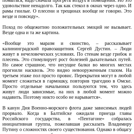
помыться, надо сначала прогреть воздух в помещении. Но это
удовольствие ненадолго. Так как стекол в окнах через одно. И
рамы гнилые. О плесени и трещинах вообще не говорю. Это
везде и повсюду».
Поход по общежитию положительных эмоций не вызывает.
Везде одна и та же картина.
«Вообще это маразм и свинство, – рассказывает
калининградский правозащитник Сергей Дустин. – Люди
живут в нечеловеческих условиях. По стенам везде грибок и
плесень. Это стимулирует рост болезней дыхательных путей.
Но самое страшное, что несущие балки во многих местах
прогнили насквозь. Это видно невооруженным глазом. На
третьем этаже пол просто провис. Перекрытия могут в любой
момент сложиться в гармошку, повторив трагедию в Омске.
Просто отдельные начальники пользуются тем, что здесь
живут люди зависимые, на них в любой момент можно
надавить. Поэтому никто особо не нарывается».
В канун Дня Военно-морского флота даже зависимых людей
прорвало. Когда в Балтийске ожидали приезда главы
Российского государства, в «Пентагоне» собралась
инициативная группа, пожелавшая рассказать Владимиру
Путину о сложностях своего существования. Однако в общагу