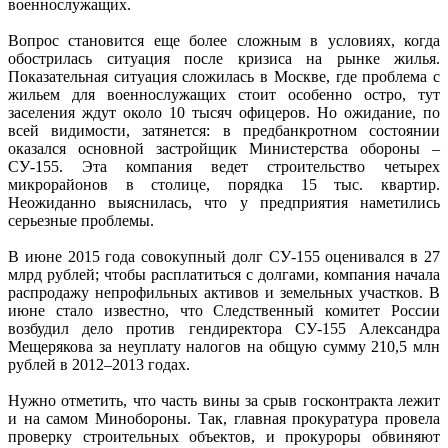
военнослужащих.
Вопрос становится еще более сложным в условиях, когда
обострилась ситуация после кризиса на рынке жилья.
Показательная ситуация сложилась в Москве, где проблема с
жильем для военнослужащих стоит особенно остро, тут
заселения ждут около 10 тысяч офицеров. Но ожидание, по
всей видимости, затянется: в предбанкротном состоянии
оказался основной застройщик Министерства обороны –
СУ-155. Эта компания ведет строительство четырех
микрорайонов в столице, порядка 15 тыс. квартир.
Неожиданно выяснилась, что у предприятия наметились
серьезные проблемы.
В июне 2015 года совокупный долг СУ-155 оценивался в 27
млрд рублей; чтобы расплатиться с долгами, компания начала
распродажу непрофильных активов и земельных участков. В
июне стало известно, что Следственный комитет России
возбудил дело против гендиректора СУ-155 Александра
Мещерякова за неуплату налогов на общую сумму 210,5 млн
рублей в 2012–2013 годах.
Нужно отметить, что часть вины за срыв госконтракта лежит
и на самом Минобороны. Так, главная прокуратура провела
проверку строительных объектов, и прокуроры обвиняют