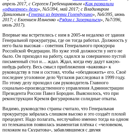
апрель 2017, с Сергеем Гребенщиковым «
Как развалили
«офшорное» дело
», №5/394, май 2017; с Владимиром
Даниловым «
Генерал из деревни Голендухино
», №6/395, июнь
2017; с Евгением Ильченко «
Рядом с Зазеркальем
», №7/396,
июль 2017).
Впервые мы встретились с ним в 2005-м недалеко от здания
Генеральной прокуратуры, где он тогда работал. Должность у
него была высокая – советник Генерального прокурора
Российской Федерации. Но хуже этой должности у него не
было. Он приходил на работу, садился за совершенно пустой
письменный стол и… ждал. Ждал, когда ему дадут какую-
нибудь работу. Весь смысл приближения «важняка» к
руководству в том и состоял, чтобы «обездвижить» его. Своё
последнее уголовное дело Чуглазов расследовал в 1999 году.
По этому делу проходил сам руководитель Главного
социально-производственного управления Администрации
Президента России Павел Бородин. Выяснилось, что при
реконструкции Кремля фигурировали солидные откаты.
Видимо, руководство страны считало, что Генеральная
прокуратура забралась слишком высоко и это создаёт плохой
прецедент. Надо полагать, неслучайно именно тогда на одном
из телеканалов появилась знаменитая плёнка с «человеком,
похожим на Скуратова», забавлявшимся с двумя