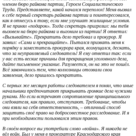
членом бюро райкома партии, Героем Социалистического
Труда. Представляете, какой начался переполох! Меня вызвал
к себе первый секретарь райкома партии и поинтересовался,
как я отнесусь к тому, если мне улучшат жилищные условия.
Я не принял «подарок». Тогда секретарь пригрозил: мы тебя
вызовем на бюро райкома и выгоним из партии! Я ответил:
«Вызывайте». Прекратить дело требовал и прокурор. Я
заявил: «Сами и прекращайте». Пытался призвать меня к
порядку и заместитель прокурора края, возмущался, дескать,
что за неуправляемый следователь! Я ему ответил так: если
у вас есть веские причины для прекращения уголовного дела,
дайте письменное указание. Разумеется, он на это не пошёл.
Всё закончилось тем, что колхозницы отозвали свои
заявления, дело пришлось прекратить.
С первых же месяцев работы следователем я понял, что иные
начальники предпочитают прикрывать громкие дела чужими
руками. Но если встречают сопротивление принципиального
следователя, как правило, отступают. Требование, чтобы
они взяли на себя ответственность, – отличный способ
защитить своё право на добросовестное расследование. И я
при необходимости пользовался этим правом.
В своём вопросе вы употребили слово «война». Я никогда не
вёл войн. Был у меня в прокуратуре Краснодарского края