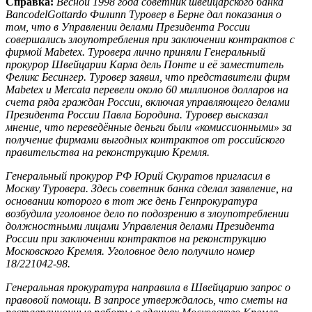
Справка:
Весной 1998 года советник швейцарского банка
Banco
del
Gottardo Филипп Туровер в Берне дал показания о
том, что в Управлении делами Президента России
совершались злоупотребления при заключении контрактов с
фирмой
Mabetex. Туровера лично приняли Генеральный
прокурор Швейцарии Карла дель Понте и её заместитель
Феликс Бесингер. Туровер заявил, что представители фирм
Mabetex и
Mercata перевели около 60 миллионов долларов на
счета ряда граждан России, включая управляющего делами
Президента России Павла Бородина. Туровер высказал
мнение, что переведённые деньги были «комиссионными» за
получение фирмами выгодных контрактов от российского
правительства на реконструкцию Кремля.
Генеральный прокурор РФ Юрий Скуратов пригласил в
Москву Туровера. Здесь советник банка сделал заявление, на
основании которого в тот же день Генпрокуратура
возбудила уголовное дело по подозрению в злоупотреблении
должностными лицами Управления делами Президента
России при заключении контрактов на реконструкцию
Московского Кремля. Уголовное дело получило номер
18/221042-98.
Генеральная прокуратура направила в Швейцарию запрос о
правовой помощи. В запросе утверждалось, что сметы на