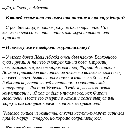
– Да, в Гагре, в Абхазии.
– В вашей семье кто-то имел отношение к юриспруденции?
– Я рос без отца, в нашем роду не было юристов. Но с
восьмого класса мечтал стать или журналистом, или
юристом.
– И почему же не выбрали журналистику?
– У моего друга Лёвы Абухба отец был членом Верховного
суда Грузии. Я на него смотрел как на бога. Строгий,
немногословный, высокообразованный, Фират Асланович
Абухба производил впечатление человека волевого, сильного,
справедливого. Бывая у них в доме, я копался в большой
библиотеке, состоявшей в основном из юридической
литературы. Листал Уголовный кодекс, всевозможные
комментарии… Я хотел быть таким же, как Фират
Асланович. После его смерти в Абхазии даже выпустили
марку с его изображением – вот как его уважали!
Чуглазов вышел из комнаты, спустя несколько минут вернулся,
принёс марку – старую, но хорошо сохранившуюся.
– Красивый человек, – заметил я.