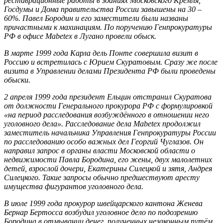
реставрационные работы в зданиях Московского Кремля,
Госдумы и Дома правительства России завышены на 30 –
60%. Павел Бородин и его заместители были названы
причастными к махинациям. По поручению Генпрокуратуры
РФ в офисе
Mabetex в Лугано провели обыск.
В марте 1999 года Карла дель Понте совершила визит в
Россию и встретилась с Юрием Скуратовым. Сразу же после
визита в Управлении делами Президента РФ были проведены
обыски.
2 апреля 1999 года президент Ельцин отстранил Скуратова
от должности Генерального прокурора РФ с формулировкой
«на период расследования возбуждённого в отношении него
уголовного дела». Расследование дела
Mabetex продолжил
заместитель начальника Управления Генпрокуратуры России
по расследованию особо важных дел Георгий Чуглазов. Он
направил запрос в органы власти Московской области о
недвижимости Павла Бородина, его жены, двух малолетних
детей, взрослой дочери, Екатерины Силецкой и зятя, Андрея
Силецкого. Такие запросы обычно предшествуют аресту
имущества фигурантов уголовного дела.
В июле 1999 года прокурор швейцарского кантона Женева
Бернар Бертосса возбудил уголовное дело по подозрению
Бородина в отмывании денег, полученных незаконным путём.