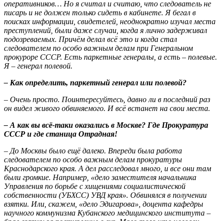
оперативников… Но я считал и считаю, что следователь не
писарь и не должен только сидеть в кабинете. Я бегал в
поисках информации, свидетелей, неоднократно изучал места
преступлений, были даже случаи, когда я лично задерживал
подозреваемых. Причём делал всё это и когда стал
следователем по особо важным делам при Генеральном
прокуроре СССР. Есть паркетные генералы, а есть – полевые.
Я – генерал полевой.
– Как определить, паркетный генерал или полевой?
– Очень просто. Поинтересуйтесь, давно ли в последний раз
он видел живого обвиняемого. И всё встанет на свои места.
– А как вы всё-таки оказались в Москве? Где Прокуратура
СССР и где станица Отрадная!
– До Москвы было ещё далеко. Впереди была работа
следователем по особо важным делам прокуратуры
Краснодарского края. А дел расследовал много, и все они там
были громкие. Например, «дело заместителя начальника
Управления по борьбе с хищениями социалистической
собственности (УБХСС) УВД края». Обвинялся в получении
взятки. Или, скажем, «дело Эдигарова», доцента кафедры
научного коммунизма Кубанского медицинского института –