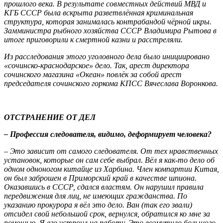
прошлого века. В результате совместных действий МВД и
КГБ СССР была вскрыта разветвлённая криминальная
структура, которая занималась контрабандой чёрной икры.
Замминистра рыбного хозяйства СССР Владимира Рытова в
итоге приговорили к смертной казни и расстреляли.
Из расследования этого уголовного дела было инициировано
«сочинско-краснодарское» дело. Так, арест директора
сочинского магазина «Океан» повлёк за собой арест
председателя сочинского горкома КПСС Вячеслава Воронкова.
ОТСТРАНЕНИЕ ОТ ДЕЛ
– Профессия следователя, видимо, деформирует человека?
– Это зависит от самого следователя. От тех нравственных
установок, которые он сам себе выбрал. Вёл я как-то дело об
одном одноногом китайце из Харбина. Член компартии Китая,
он был заброшен в Приморский край в качестве шпиона.
Оказавшись в СССР, сдался властям. Он нарушил правила
передвижения для лиц, не имеющих гражданства. По
указанию прокурора я вёл это дело. Ван (так его звали)
отсидел свой небольшой срок, вернулся, обратился ко мне за
помощью. Я его устроил на работу. Это возмутило большого