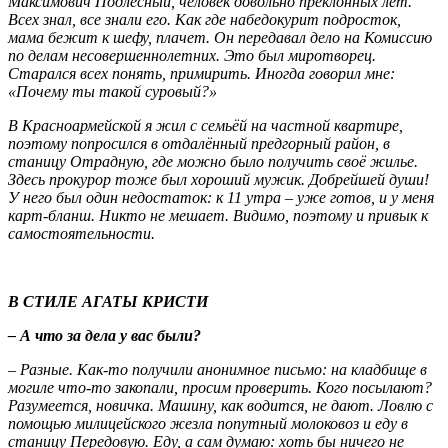
Максимович Подлесный, человек довольно преклонных лет.
Всех знал, все знали его. Как где набедокурит подросток,
мама бежит к шефу, плачет. Он передавал дело на Комиссию
по делам несовершеннолетних. Это был миротворец.
Старался всех понять, примирить. Иногда говорил мне:
«Почему ты такой суровый?»
В Красноармейской я жил с семьёй на частной квартире,
поэтому попросился в отдалённый предгорный район, в
станицу Отрадную, где можно было получить своё жилье.
Здесь прокурор тоже был хороший мужик. Добрейшей души!
У него был один недостаток: к 11 утра – уже готов, и у меня
карт-бланш. Никто не мешает. Видимо, поэтому и привык к
самостоятельности.
В СТИЛЕ АГАТЫ КРИСТИ
– А что за дела у вас были?
– Разные. Как-то получили анонимное письмо: на кладбище в
могиле что-то закопали, просим проверить. Кого посылают?
Разумеется, новичка. Машину, как водится, не дают. Ловлю с
помощью милицейского жезла попутный молоковоз и еду в
станицу Передовую. Еду, а сам думаю: хоть бы ничего не