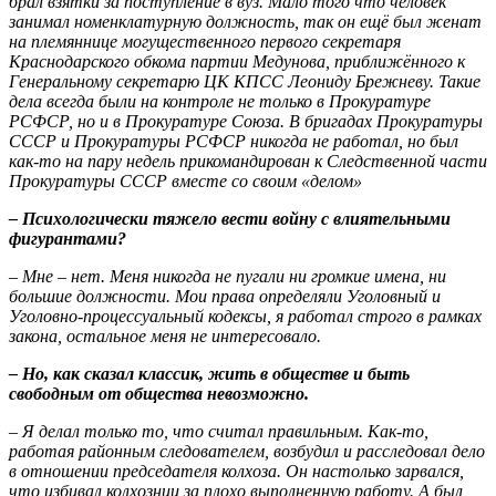
брал взятки за поступление в вуз. Мало того что человек
занимал номенклатурную должность, так он ещё был женат
на племяннице могущественного первого секретаря
Краснодарского обкома партии Медунова, приближённого к
Генеральному секретарю ЦК КПСС Леониду Брежневу. Такие
дела всегда были на контроле не только в Прокуратуре
РСФСР, но и в Прокуратуре Союза. В бригадах Прокуратуры
СССР и Прокуратуры РСФСР никогда не работал, но был
как-то на пару недель прикомандирован к Следственной части
Прокуратуры СССР вместе со своим «делом»
– Психологически тяжело вести войну с влиятельными
фигурантами?
– Мне – нет. Меня никогда не пугали ни громкие имена, ни
большие должности. Мои права определяли Уголовный и
Уголовно-процессуальный кодексы, я работал строго в рамках
закона, остальное меня не интересовало.
– Но, как сказал классик, жить в обществе и быть
свободным от общества невозможно.
– Я делал только то, что считал правильным. Как-то,
работая районным следователем, возбудил и расследовал дело
в отношении председателя колхоза. Он настолько зарвался,
что избивал колхозниц за плохо выполненную работу. А был