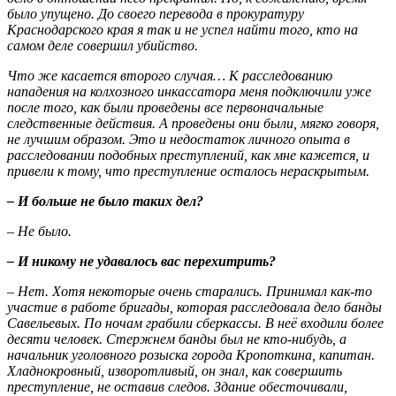
было упущено. До своего перевода в прокуратуру
Краснодарского края я так и не успел найти того, кто на
самом деле совершил убийство.
Что же касается второго случая… К расследованию
нападения на колхозного инкассатора меня подключили уже
после того, как были проведены все первоначальные
следственные действия. А проведены они были, мягко говоря,
не лучшим образом. Это и недостаток личного опыта в
расследовании подобных преступлений, как мне кажется, и
привели к тому, что преступление осталось нераскрытым.
– И больше не было таких дел?
– Не было.
– И никому не удавалось вас перехитрить?
– Нет. Хотя некоторые очень старались. Принимал как-то
участие в работе бригады, которая расследовала дело банды
Савельевых. По ночам грабили сберкассы. В неё входили более
десяти человек. Стержнем банды был не кто-нибудь, а
начальник уголовного розыска города Кропоткина, капитан.
Хладнокровный, изворотливый, он знал, как совершить
преступление, не оставив следов. Здание обесточивали,