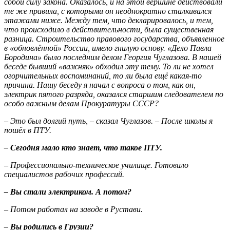
собой силу закона. Оказалось, и на этой вершине действовали
те же правила, с которыми он неоднократно сталкивался
этажами ниже. Между тем, что декларировалось, и тем,
что происходило в действительности, была существенная
разница. Строительство правового государства, объявленное
в «обновлённой» России, имело гнилую основу. «Дело Павла
Бородина» было последним делом Георгия Чуглазова. В нашей
беседе бывший «важняк» обходил эту тему. То ли не хотел
огорчительных воспоминаний, то ли была ещё какая-то
причина. Нашу беседу я начал с вопроса о том, как он,
электрик пятого разряда, оказался старшим следователем по
особо важным делам Прокуратуры СССР?
– Это был долгий путь, – сказал Чуглазов. – После школы я
пошёл в ПТУ.
– Сегодня мало кто знает, что такое ПТУ.
– Профессионально-техническое училище. Готовило
специалистов рабочих профессий.
– Вы стали электриком. А потом?
– Потом работал на заводе в Рустави.
– Вы родились в Грузии?