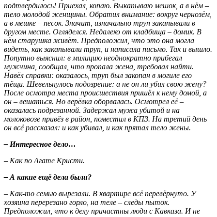
подтвердилось! Приехал, копаю. Выкапываю мешок, а в нём –
тело молодой женщины. Обратил внимание: вокруг чернозём,
а в мешке – песок. Значит, изначально труп закапывали в
другом месте. Огляделся. Недалеко от кладбища – домик. В
нём старушка живёт. Предположил, что это она могла
видеть, как закапывали труп, и написала письмо. Так и вышло.
Попутно выяснил: в милицию неоднократно прибегал
мужчина, сообщал, что пропала жена, требовал найти.
Навёл справки: оказалось, труп был закопан в могиле его
тёщи. Шевельнулось подозрение: а не он ли убил свою жену?
После осмотра места происшествия пришёл к нему домой, а
он – вешаться. Но верёвка оборвалась. Осмотрел её –
оказалась подрезанной. Задержал мужа убитой и на
молоковозе привёз в район, поместил в КПЗ. На третий день
он всё рассказал: и как убивал, и как прятал тело жены.
– Интересное дело…
– Как по Агате Кристи.
– А какие ещё дела были?
– Как-то семью вырезали. В квартире всё перевёрнуто. У
хозяина перерезано горло, на теле – следы пыток.
Предположил, что к делу причастны люди с Кавказа. И не