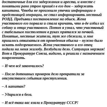
достаточные для его задержания и ареста, и вместе с
понятыми рано утром пришёл в его дом – задержать
капитана. Чтобы не произошло утечки информации о
предстоящей операции, не стал информировать местный
РОВД. Предъявил постановление на обыск. Жена
участкового его порвала и стала кричать, что я-де избил их
собаку и отца участкового. Потом я узнал, что участковый
с табельным пистолетом в руках прятался за печкой.
Понятые, местные жители, тут же сбежали, и мне
пришлось отказаться от проведения обыска – нужно было
искать подозреваемого. Жена участкового и его отец
подали на меня жалобу. Возбудили дело. Ситуация мерзкая!
Вот в Прокуратуре Союза, видимо, и решили с назначением
повременить.
– И чем всё закончилось?
– После дотошных проверок дело прекратили за
отсутствием события преступления.
– А капитан?
– Ударился в бега.
– И всё-таки вас взяли в Прокуратуру СССР!