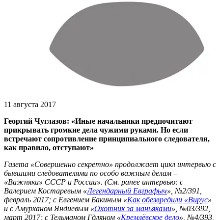
11 августа 2017
Георгий Чуглазов: «Иные начальники предпочитают
прикрывать громкие дела чужими руками. Но если
встречают сопротивление принципиального следователя,
как правило, отступают»
Газета «Совершенно секретно» продолжает цикл интервью с
бывшими следователями по особо важным делам –
«Важняки» СССР и России». (См. ранее интервью: с
Валерием Костаревым «
Легендарный Евграфыч
», №2/391,
февраль 2017; с Евгением Бакиным «
Как обезвредили «Вирус
»
и с Амурханом Яндиевым «
Охотник за маньяками
», №03/392,
март 2017; с Тельманом Гдляном «
Кремлёвское дело
», №4/393,