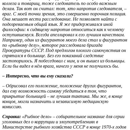
коллега и товарищ, тоже следователь по особо важным
делам. Так вот он считал: тот, кто напротив следователя, –
враг. С моей точки зрения, это совершенно порочная позиция.
Она мешает вести расследование. Не позволяет найти с
подозреваемым общий язык. Я же придерживался иной
философии: к сидящему напротив относиться как к человеку
оступившемуся. Всегда апеллировал к его лучшим качествам.
Например, один из фигурантов моего дела стал и фигурантом
по «рыбному делу», которое расследовала бригада
Прокуратуры СССР. Под предлогом плохого самочувствия он
спрятался в больнице. Без его показаний следствие
застопорилось. Я побеседовал с ним, и он вышел из больницы.
Если бы видел в нём врага, ничего у меня не получилось бы.
– Интересно, что вы ему сказали?
– Обрисовал его положение, положение других фигурантов,
дал ему возможность самому убедиться в том, что
прикрытие больницей – не лучшая тактика. Мы же, в конце
концов, могли назначить и независимую медицинскую
комиссию.
Справка:
«Рыбное дело» – собирательное название для серии
уголовных дел о коррупции и злоупотреблениях в
Министерстве рыбного хозяйства СССР в конце 1970-х годов