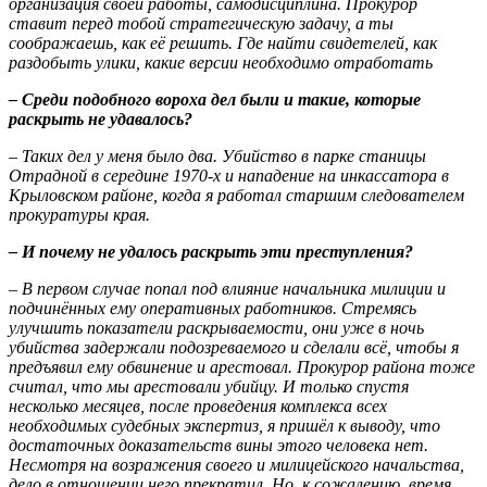
организация своей работы, самодисциплина. Прокурор
ставит перед тобой стратегическую задачу, а ты
соображаешь, как её решить. Где найти свидетелей, как
раздобыть улики, какие версии необходимо отработать
– Среди подобного вороха дел были и такие, которые
раскрыть не удавалось?
– Таких дел у меня было два. Убийство в парке станицы
Отрадной в середине 1970-х и нападение на инкассатора в
Крыловском районе, когда я работал старшим следователем
прокуратуры края.
– И почему не удалось раскрыть эти преступления?
– В первом случае попал под влияние начальника милиции и
подчинённых ему оперативных работников. Стремясь
улучшить показатели раскрываемости, они уже в ночь
убийства задержали подозреваемого и сделали всё, чтобы я
предъявил ему обвинение и арестовал. Прокурор района тоже
считал, что мы арестовали убийцу. И только спустя
несколько месяцев, после проведения комплекса всех
необходимых судебных экспертиз, я пришёл к выводу, что
достаточных доказательств вины этого человека нет.
Несмотря на возражения своего и милицейского начальства,
дело в отношении него прекратил. Но, к сожалению, время