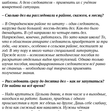
шаблоны. А дело следователя – применить их с учётом
конкретной ситуации.
– Сколько дел вы расследовали в районе, скажем, в месяц?
– В Отрадненском районе по штату – один следователь,
нагрузка была большой: восемь-десять дел. Как-то было
двенадцать. В суд направлял по четыре-пять дел.
Напряжённо, конечно, работалось. Но зато какая школа! То,
что в областном аппарате следователь приобретает за три
года, «на земле», особенно в сельском районе, постигает за
год. В эту пору я много читал специальной литературы.
Прежде всего – всевозможные методические пособия по
раскрытию отдельных видов преступлений. Однако только
изучив пособия, квалифицированным следователем всё равно
не станешь – необходимо ещё творчески применять
полученные знания.
– Расследовать сразу до десятка дел – как не запутаться?
Где найти на всё время?
– Надо крутиться. Целыми днями, в том числе и в выходные,
находился на работе. Бывало, приедешь с одного
происшествия и тут же едешь на другое. Дашь себе слабину,
и дела как снежный ком навалятся. Нужны чёткая