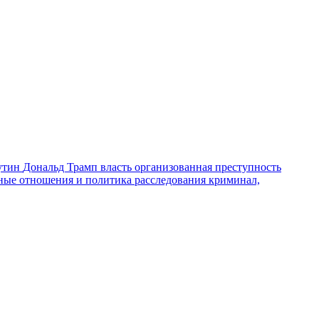
утин
Дональд Трамп
власть
организованная преступность
ные отношения и политика
расследования
криминал,