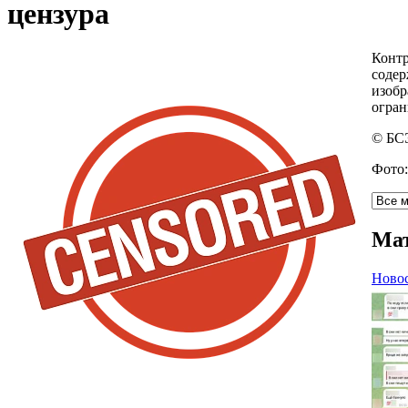
цензура
Контр
содер
изобр
огран
© БС
Фото
Ма
Ново