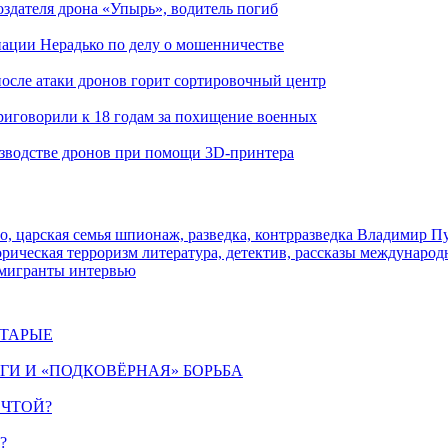
здателя дрона «Упырь», водитель погиб
иации Нерадько по делу о мошенничестве
 после атаки дронов горит сортировочный центр
иговорили к 18 годам за похищение военных
изводстве дронов при помощи 3D‑принтера
о, царская семья
шпионаж, разведка, контрразведка
Владимир П
торическая
терроризм
литература, детектив, рассказы
международ
 мигранты
интервью
СТАРЫЕ
ИГИ И «ПОДКОВЁРНАЯ» БОРЬБА
ЕЧТОЙ?
?