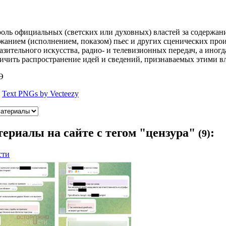
оль официальных (светских или духовных) властей за содержан
жанием (исполнением, показом) пьес и других сценических про
азительного искусства, радио- и телевизионных передач, а иногд
ичить распространение идей и сведений, признаваемых этими 
Э
:
Text PNGs by Vecteezy
териалы
на сайте с тегом "цензура"
:
(9)
сти