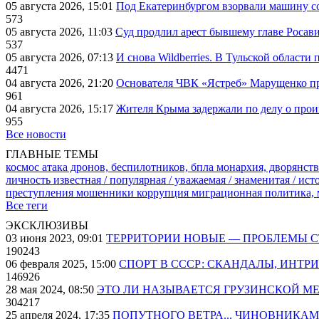
05 августа 2026, 15:01
Под Екатеринбургом взорвали машину со
573
05 августа 2026, 11:03
Суд продлил арест бывшему главе Росав
537
05 августа 2026, 07:13
И снова Wildberries. В Тульской области
4471
04 августа 2026, 21:20
Основателя ЧВК «Ястреб» Марущенко пр
961
04 августа 2026, 15:17
Жителя Крыма задержали по делу о про
955
Все новости
ГЛАВНЫЕ ТЕМЫ
космос
атака дронов, беспилотников, бпла
монархия, дворянств
личность известная / популярная / уважаемая / знаменитая / ис
преступления
мошенники
коррупция
миграционная политика,
Все теги
ЭКСКЛЮЗИВЫ
03 июня 2023, 09:01
ТЕРРИТОРИИ НОВЫЕ — ПРОБЛЕМЫ 
190243
06 февраля 2025, 15:00
СПОРТ В СССР: СКАНДАЛЫ, ИНТР
146926
28 мая 2024, 08:50
ЭТО ЛИ НАЗЫВАЕТСЯ ГРУЗИНСКОЙ М
304217
25 апреля 2024, 17:35
ПОПУТНОГО ВЕТРА... ЧИНОВНИКАМ