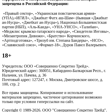
запрещена в Российской Федерации:
«Правый сектор», «Украинская повстанческая армия»
(УПА),«ИГИЛ», «Джабхат Фатх аш-Шам» (бывшая «Джабхат
ан-Нусра», «Джебхат ан-Нусра»), Национал-Большевистская
партия (НБП), «Аль-Каида», «УНА-УНСО», «Талибан»,
«Меджлис крымско-татарского народа», «Свидетели Иеговы»,
«Мизантропик Дивижн», «Братство» Корчинского,
«Артподготовка», «Тризуб им. Степана Бандеры», «НСО»,
«Славянский союз», «Формат-18», Дуров Павел Валерьевич.
18+
Учредитель: ООО «Совершенно Секретно Трейд».
Юридический адрес: 360051, Кабардино-Балкарская Респ., г.
Нальчик, ул. Пачева, д. 36
Почтовый адрес: 127247, г. Москва, Дмитровское шоссе, д.
100, стр. 2
Все права защищены. Копирование и использование
материалов запрещено, частичное цитирование возможно
только при условии гиперссылки на сайт.
Copyright © 1989-2026. ООО "Совершенно Секретно Трейд".