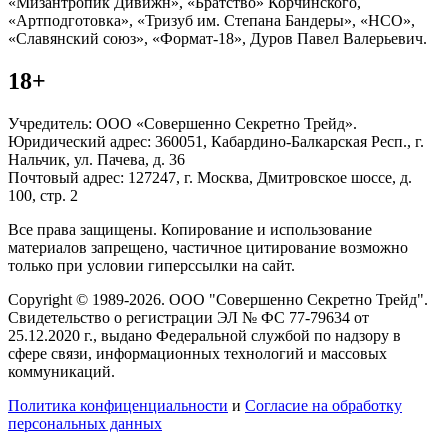
«Мизантропик Дивижн», «Братство» Корчинского,
«Артподготовка», «Тризуб им. Степана Бандеры», «НСО»,
«Славянский союз», «Формат-18», Дуров Павел Валерьевич.
18+
Учредитель: ООО «Совершенно Секретно Трейд».
Юридический адрес: 360051, Кабардино-Балкарская Респ., г.
Нальчик, ул. Пачева, д. 36
Почтовый адрес: 127247, г. Москва, Дмитровское шоссе, д.
100, стр. 2
Все права защищены. Копирование и использование
материалов запрещено, частичное цитирование возможно
только при условии гиперссылки на сайт.
Copyright © 1989-2026. ООО "Совершенно Секретно Трейд".
Свидетельство о регистрации ЭЛ № ФС 77-79634 от
25.12.2020 г., выдано Федеральной службой по надзору в
сфере связи, информационных технологий и массовых
коммуникаций.
Политика конфиценциальности
и
Согласие на обработку
персональных данных