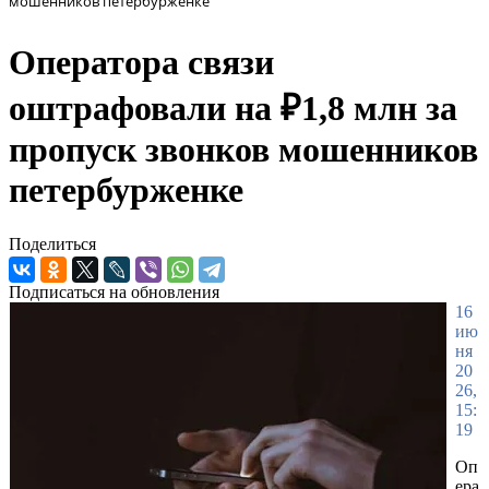
мошенников петербурженке
Оператора связи
оштрафовали на ₽1,8 млн за
пропуск звонков мошенников
петербурженке
Поделиться
Подписаться на обновления
16
ию
ня
20
26,
15:
19
Оп
ера