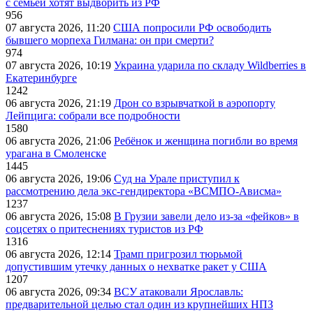
с семьей хотят выдворить из РФ
956
07 августа 2026, 11:20
США попросили РФ освободить
бывшего морпеха Гилмана: он при смерти?
974
07 августа 2026, 10:19
Украина ударила по складу Wildberries в
Екатеринбурге
1242
06 августа 2026, 21:19
Дрон со взрывчаткой в аэропорту
Лейпцига: собрали все подробности
1580
06 августа 2026, 21:06
Ребёнок и женщина погибли во время
урагана в Смоленске
1445
06 августа 2026, 19:06
Суд на Урале приступил к
рассмотрению дела экс-гендиректора «ВСМПО-Ависма»
1237
06 августа 2026, 15:08
В Грузии завели дело из-за «фейков» в
соцсетях о притеснениях туристов из РФ
1316
06 августа 2026, 12:14
Трамп пригрозил тюрьмой
допустившим утечку данных о нехватке ракет у США
1207
06 августа 2026, 09:34
ВСУ атаковали Ярославль:
предварительной целью стал один из крупнейших НПЗ