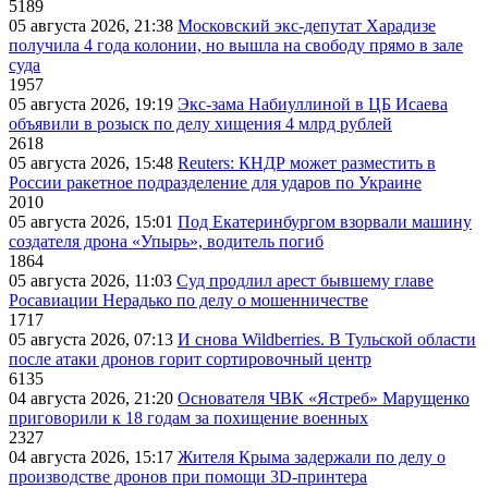
5189
05 августа 2026, 21:38
Московский экс-депутат Харадизе
получила 4 года колонии, но вышла на свободу прямо в зале
суда
1957
05 августа 2026, 19:19
Экс-зама Набиуллиной в ЦБ Исаева
объявили в розыск по делу хищения 4 млрд рублей
2618
05 августа 2026, 15:48
Reuters: КНДР может разместить в
России ракетное подразделение для ударов по Украине
2010
05 августа 2026, 15:01
Под Екатеринбургом взорвали машину
создателя дрона «Упырь», водитель погиб
1864
05 августа 2026, 11:03
Суд продлил арест бывшему главе
Росавиации Нерадько по делу о мошенничестве
1717
05 августа 2026, 07:13
И снова Wildberries. В Тульской области
после атаки дронов горит сортировочный центр
6135
04 августа 2026, 21:20
Основателя ЧВК «Ястреб» Марущенко
приговорили к 18 годам за похищение военных
2327
04 августа 2026, 15:17
Жителя Крыма задержали по делу о
производстве дронов при помощи 3D‑принтера