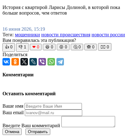
История с квартирой Ларисы Долиной, в которой пока
больше вопросов, чем ответов
16 июня 2026, 15:19
Теги:
мошенники
новости происшествия
новости россии
Вам понравилась эта публикация?
👍
0
👎
1
❤
0
😆
0
😡
0
🤔
0
🙈
0
🧘‍♀️
0
Поделиться
Комментарии
Оставить комментарий
Ваше имя
Ваш email
Введите Ваш комментарий
Отмена
Отправить