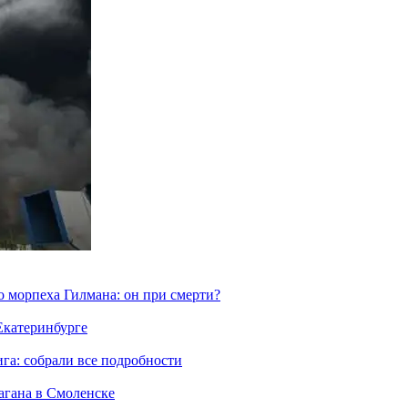
морпеха Гилмана: он при смерти?
 Екатеринбурге
га: собрали все подробности
агана в Смоленске