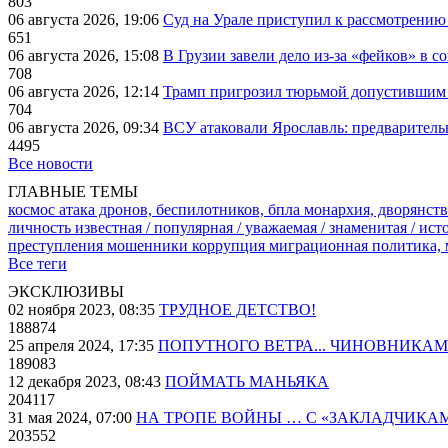
803
06 августа 2026, 19:06
Суд на Урале приступил к рассмотрени
651
06 августа 2026, 15:08
В Грузии завели дело из-за «фейков» в с
708
06 августа 2026, 12:14
Трамп пригрозил тюрьмой допустившим 
704
06 августа 2026, 09:34
ВСУ атаковали Ярославль: предварител
4495
Все новости
ГЛАВНЫЕ ТЕМЫ
космос
атака дронов, беспилотников, бпла
монархия, дворянств
личность известная / популярная / уважаемая / знаменитая / ис
преступления
мошенники
коррупция
миграционная политика,
Все теги
ЭКСКЛЮЗИВЫ
02 ноября 2023, 08:35
ТРУДНОЕ ДЕТСТВО!
188874
25 апреля 2024, 17:35
ПОПУТНОГО ВЕТРА... ЧИНОВНИКАМ
189083
12 декабря 2023, 08:43
ПОЙМАТЬ МАНЬЯКА
204117
31 мая 2024, 07:00
НА ТРОПЕ ВОЙНЫ … С «ЗАКЛАДЧИКА
203552