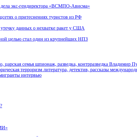
ю дела экс-гендиректора «ВСМПО-Ависма»
оцсетях о притеснениях туристов из РФ
утечку данных о нехватке ракет у США
ьной целью стал один из крупнейших НПЗ
о, царская семья
шпионаж, разведка, контрразведка
Владимир П
торическая
терроризм
литература, детектив, рассказы
международ
 мигранты
интервью
?
МИ»