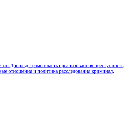
утин
Дональд Трамп
власть
организованная преступность
ные отношения и политика
расследования
криминал,