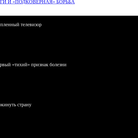
ИГИ И «ПОДКОВЁРНАЯ» БОРЬБА
упленный телевизор
первый «тихий» признак болезни
окинуть страну