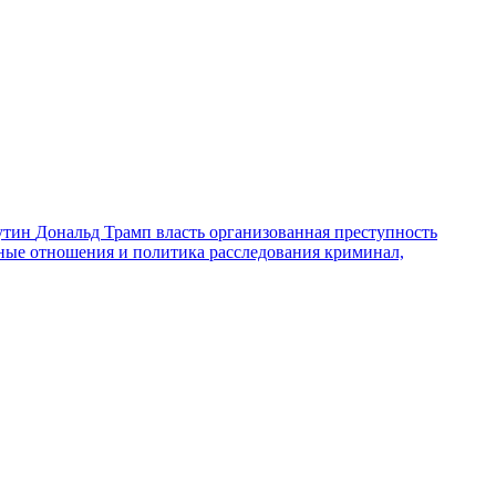
утин
Дональд Трамп
власть
организованная преступность
ные отношения и политика
расследования
криминал,