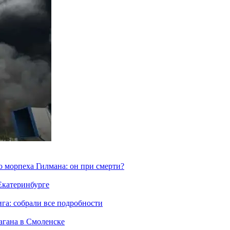
морпеха Гилмана: он при смерти?
 Екатеринбурге
га: собрали все подробности
агана в Смоленске