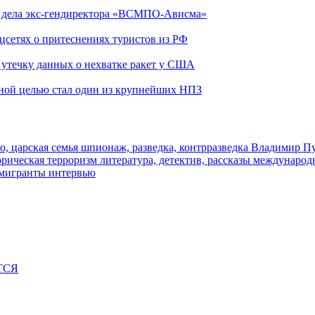
ю дела экс-гендиректора «ВСМПО-Ависма»
оцсетях о притеснениях туристов из РФ
утечку данных о нехватке ракет у США
ьной целью стал один из крупнейших НПЗ
о, царская семья
шпионаж, разведка, контрразведка
Владимир П
торическая
терроризм
литература, детектив, рассказы
международ
 мигранты
интервью
ТСЯ