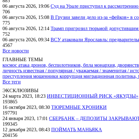
885
06 августа 2026, 19:06
Суд на Урале приступил к рассмотрени
706
06 августа 2026, 15:08
В Грузии завели дело из-за «фейков» в с
775
06 августа 2026, 12:14
Трамп пригрозил тюрьмой допустившим 
752
06 августа 2026, 09:34
ВСУ атаковали Ярославль: предварител
4567
Все новости
ГЛАВНЫЕ ТЕМЫ
космос
атака дронов, беспилотников, бпла
монархия, дворянств
личность известная / популярная / уважаемая / знаменитая / ис
преступления
мошенники
коррупция
миграционная политика,
Все теги
ЭКСКЛЮЗИВЫ
24 марта 2023, 18:23
ИНВЕСТИЦИОННЫЙ РИСК «ЯКУДЗЫ»
193865
16 октября 2023, 08:30
ТЮРЕМНЫЕ ХРОНИКИ
197791
24 января 2023, 17:01
СБЕРБАНК – ДЕПОЗИТЫ ЗАКРЫВАЮ
199345
12 декабря 2023, 08:43
ПОЙМАТЬ МАНЬЯКА
204156