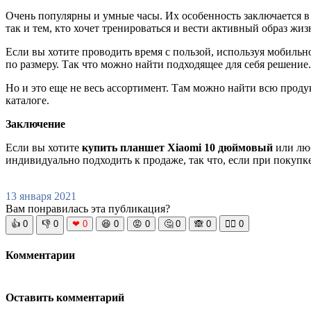
Очень популярны и умные часы. Их особенность заключается в
так и тем, кто хочет тренироваться и вести активный образ жи
Если вы хотите проводить время с пользой, используя мобильн
по размеру. Так что можно найти подходящее для себя решение.
Но и это еще не весь ассортимент. Там можно найти всю проду
каталоге.
Заключение
Если вы хотите
купить планшет Xiaomi 10 дюймовый
или люб
индивидуально подходить к продаже, так что, если при покупке
13 января 2021
Вам понравилась эта публикация?
👍
0
👎
0
❤
0
😆
0
😡
0
🤔
0
🙈
0
🧘‍♀️
0
Комментарии
Оставить комментарий