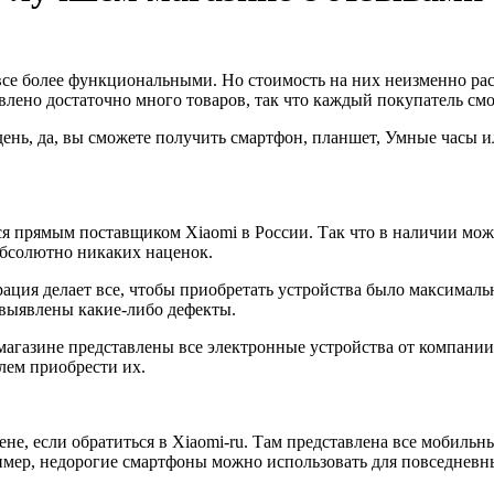
се более функциональными. Но стоимость на них неизменно раст
влено достаточно много товаров, так что каждый покупатель смо
 день, да, вы сможете получить смартфон, планшет, Умные часы 
тся прямым поставщиком Xiaomi в России. Так что в наличии мо
 абсолютно никаких наценок.
ация делает все, чтобы приобретать устройства было максималь
т выявлены какие-либо дефекты.
магазине представлены все электронные устройства от компании
лем приобрести их.
е, если обратиться в Xiaomi-ru. Там представлена все мобильн
имер, недорогие смартфоны можно использовать для повседневных