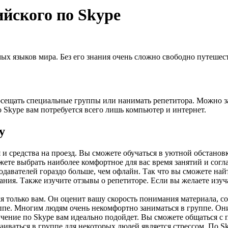
йского по Skype
мых языков мира. Без его знания очень сложно свободно путеше
посещать специальные группы или нанимать репетитора. Можно з
о Skype вам потребуется всего лишь компьютер и интернет.
у
 и средства на проезд. Вы сможете обучаться в уютной обстановк
те выбрать наиболее комфортное для вас время занятий и согла
давателей гораздо больше, чем офлайн. Так что вы сможете найт
ания. Также изучите отзывы о репетиторе. Если вы желаете изу
 только вам. Он оценит вашу скорость понимания материала, со
ппе. Многим людям очень некомфортно заниматься в группе. Они
ение по Skype вам идеально подойдет. Вы сможете общаться с п
иваться в группе для некоторых людей является стрессом. По Sk