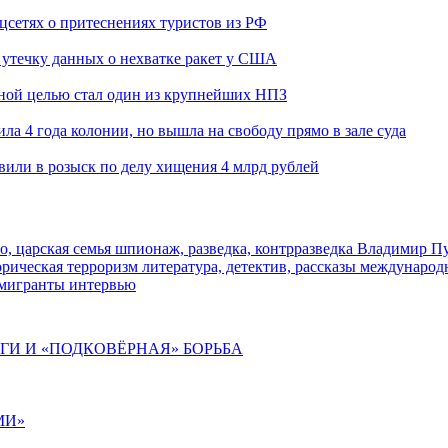
оцсетях о притеснениях туристов из РФ
утечку данных о нехватке ракет у США
ьной целью стал один из крупнейших НПЗ
ла 4 года колонии, но вышла на свободу прямо в зале суда
вили в розыск по делу хищения 4 млрд рублей
о, царская семья
шпионаж, разведка, контрразведка
Владимир П
торическая
терроризм
литература, детектив, рассказы
международ
 мигранты
интервью
ИГИ И «ПОДКОВЁРНАЯ» БОРЬБА
МИ»