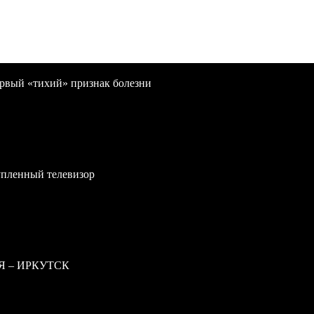
первый «тихий» признак болезни
упленный телевизор
Я – ИРКУТСК