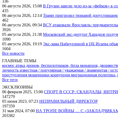
336
06 августа 2026, 15:08
В Грузии завели дело из-за «фейков» в с
435
06 августа 2026, 12:14
Трамп пригрозил тюрьмой допустившим 
462
06 августа 2026, 09:34
ВСУ атаковали Ярославль: предварител
3926
05 августа 2026, 21:38
Московский экс-депутат Харадизе получи
1090
05 августа 2026, 19:19
Экс-зама Набиуллиной в ЦБ Исаева объя
1604
Все новости
ГЛАВНЫЕ ТЕМЫ
космос
атака дронов, беспилотников, бпла
монархия, дворянств
личность известная / популярная / уважаемая / знаменитая / ис
преступления
мошенники
коррупция
миграционная политика,
Все теги
ЭКСКЛЮЗИВЫ
06 февраля 2025, 15:00
СПОРТ В СССР: СКАНДАЛЫ, ИНТР
147279
05 июня 2023, 07:23
НЕПРАВИЛЬНЫЙ ДИРЕКТОР
197359
31 мая 2024, 07:00
НА ТРОПЕ ВОЙНЫ … С «ЗАКЛАДЧИКА
203382