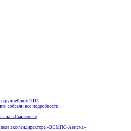
 из крупнейших НПЗ
га: собрали все подробности
агана в Смоленске
ю дела экс-гендиректора «ВСМПО-Ависма»