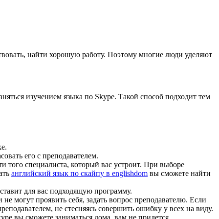
ствовать, найти хорошую работу. Поэтому многие люди уделяют
аняться изучением языка по Skype. Такой способ подходит тем
е.
совать его с преподавателем.
и того специалиста, который вас устроит. При выборе
чать
английский язык по скайпу в englishdom
вы сможете найти
ставит для вас подходящую программу.
 не могут проявить себя, задать вопрос преподавателю. Если
реподавателем, не стесняясь совершить ошибку у всех на виду.
ype вы сможете заниматься дома, вам не придется