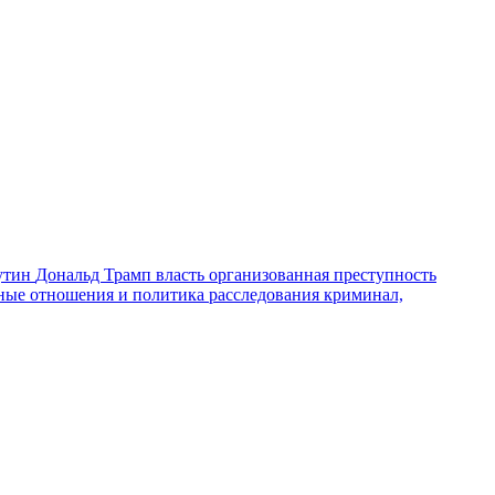
утин
Дональд Трамп
власть
организованная преступность
ные отношения и политика
расследования
криминал,