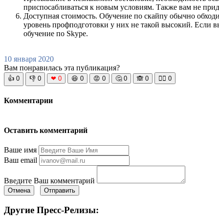
приспосабливаться к новым условиям. Также вам не приде
Доступная стоимость. Обучение по скайпу обычно обходи
уровень профподготовки у них не такой высокий. Если в
обучение по Skype.
10 января 2020
Вам понравилась эта публикация?
👍
0
👎
0
❤
0
😆
0
😡
0
🤔
0
🙈
0
🧘‍♀️
0
Комментарии
Оставить комментарий
Ваше имя
Ваш email
Введите Ваш комментарий
Отмена
Отправить
Другие Пресс-Релизы: