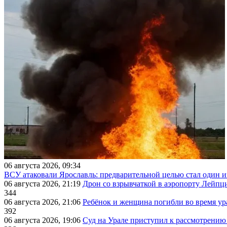
06 августа 2026, 09:34
ВСУ атаковали Ярославль: предварительной целью стал один
06 августа 2026, 21:19
Дрон со взрывчаткой в аэропорту Лейпци
344
06 августа 2026, 21:06
Ребёнок и женщина погибли во время ур
392
06 августа 2026, 19:06
Суд на Урале приступил к рассмотрени