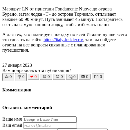
Маршрут LN от пристани Fondamente Nuove до отрова
Бурано, затем лодка «Т» до острова Торчелло, отплывает
каждые 60-90 минут. Путь занимает 45 минут. Постарайтесь
сесть на самую раннюю лодку, чтобы избежать толпы
А для тех, кто планирует поездку по всей Италии лучше всего
это сделать на сайте
https://italy-insider.ru/
, там вы найдете
ответы на все вопросы связанные с планированием
путешествия.
27 января 2023
Вам понравилась эта публикация?
👍
0
👎
0
❤
0
😆
0
😡
0
🤔
0
🙈
0
🧘‍♀️
0
Комментарии
Оставить комментарий
Ваше имя
Ваш email