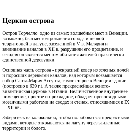
Церкви острова
Остров Торчелло, одно из самых волшебных мест в Венеции,
возможно, был местом рождения города и первой
территорией в лагуне, заселенной в V в. Малярия и
заиливание каналов в XII в. разрушили его процветание, и
сегодня он является местом обитания жителей практически
единственной деревушки.
Основная часть острова - прекрасный ковер из зеленых полей
и поросших деревьями каналов, над которым возвышается
собор Санта-Мария Ассунта, самое старое в Венеции здание
(построено в 639 г.). А также прекраснейшая венето-
византийская церковь в Италии. Величественное внутреннее
помещение, простое и прохладное, обладает превосходными
мозаичными работами на сводах и стенах, относящимися к IX
—XII вв.
Заберитесь на колокольню, чтобы полюбоваться прекрасными
видами, которые открываются на лагуну через заиленные
территории и болото.