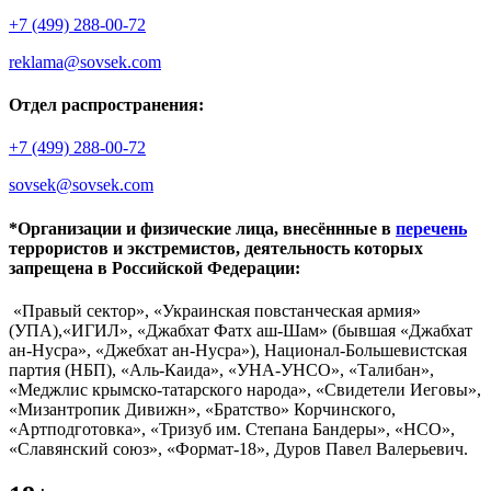
+7 (499) 288-00-72
reklama@sovsek.com
Отдел распространения:
+7 (499) 288-00-72
sovsek@sovsek.com
*Организации и физические лица, внесённные в
перечень
террористов и экстремистов, деятельность которых
запрещена в Российской Федерации:
«Правый сектор», «Украинская повстанческая армия»
(УПА),«ИГИЛ», «Джабхат Фатх аш-Шам» (бывшая «Джабхат
ан-Нусра», «Джебхат ан-Нусра»), Национал-Большевистская
партия (НБП), «Аль-Каида», «УНА-УНСО», «Талибан»,
«Меджлис крымско-татарского народа», «Свидетели Иеговы»,
«Мизантропик Дивижн», «Братство» Корчинского,
«Артподготовка», «Тризуб им. Степана Бандеры», «НСО»,
«Славянский союз», «Формат-18», Дуров Павел Валерьевич.