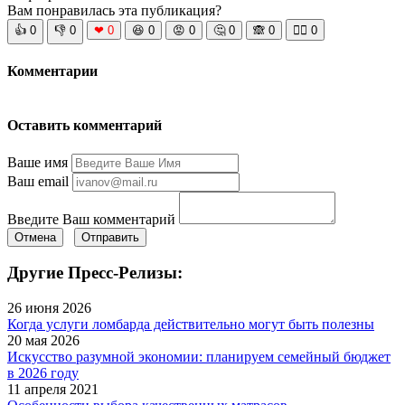
Вам понравилась эта публикация?
👍
0
👎
0
❤
0
😆
0
😡
0
🤔
0
🙈
0
🧘‍♀️
0
Комментарии
Оставить комментарий
Ваше имя
Ваш email
Введите Ваш комментарий
Отмена
Отправить
Другие Пресс-Релизы:
26 июня 2026
Когда услуги ломбарда действительно могут быть полезны
20 мая 2026
Искусство разумной экономии: планируем семейный бюджет
в 2026 году
11 апреля 2021