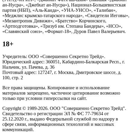
ан-Нусра», «Джебхат ан-Нусра»), Национал-Большевистская
партия (НБП), «Аль-Каида», «УНА-УНСО», «Талибан»,
«Меджлис крымско-татарского народа», «Свидетели Иеговы»,
«Мизантропик Дивижн», «Братство» Корчинского,
«Артподготовка», «Тризуб им. Степана Бандеры», «НСО»,
«Славянский союз», «Формат-18», Дуров Павел Валерьевич.
18+
Учредитель: ООО «Совершенно Секретно Трейд».
Юридический адрес: 360051, Кабардино-Балкарская Респ., г.
Нальчик, ул. Пачева, д. 36
Почтовый адрес: 127247, г. Москва, Дмитровское шоссе, д.
100, стр. 2
Все права защищены. Копирование и использование
материалов запрещено, частичное цитирование возможно
только при условии гиперссылки на сайт.
Copyright © 1989-2026. ООО "Совершенно Секретно Трейд".
Свидетельство о регистрации ЭЛ № ФС 77-79634 от
25.12.2020 г., выдано Федеральной службой по надзору в
сфере связи, информационных технологий и массовых
коммуникаций.