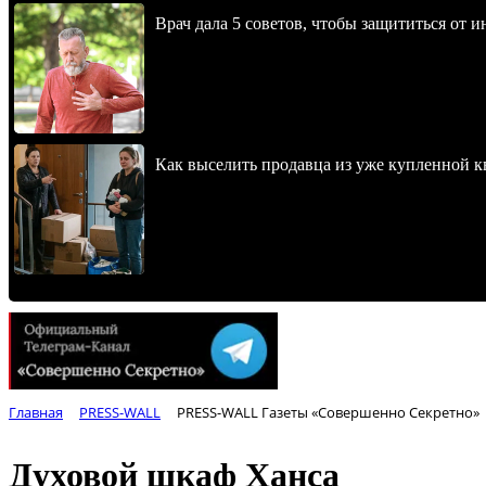
Врач дала 5 советов, чтобы защититься от и
Как выселить продавца из уже купленной к
Главная
PRESS-WALL
PRESS-WALL Газеты «Совершенно Секретно»
Духовой шкаф Ханса