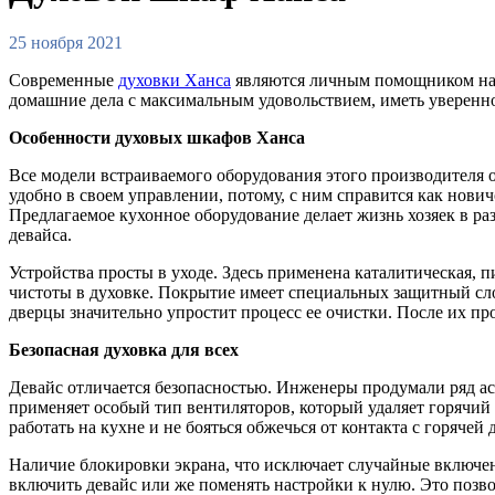
25 ноября 2021
Современные
духовки Ханса
являются личным помощником на к
домашние дела с максимальным удовольствием, иметь увереннос
Особенности духовых шкафов Ханса
Все модели встраиваемого оборудования этого производителя
удобно в своем управлении, потому, с ним справится как нов
Предлагаемое кухонное оборудование делает жизнь хозяек в р
девайса.
Устройства просты в уходе. Здесь применена каталитическая, п
чистоты в духовке. Покрытие имеет специальных защитный слой
дверцы значительно упростит процесс ее очистки. После их про
Безопасная духовка для всех
Девайс отличается безопасностью. Инженеры продумали ряд асп
применяет особый тип вентиляторов, который удаляет горячий в
работать на кухне и не бояться обжечься от контакта с горячей 
Наличие блокировки экрана, что исключает случайные включен
включить девайс или же поменять настройки к нулю. Это позвол