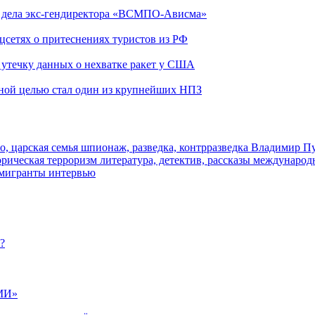
ю дела экс-гендиректора «ВСМПО-Ависма»
оцсетях о притеснениях туристов из РФ
утечку данных о нехватке ракет у США
ьной целью стал один из крупнейших НПЗ
о, царская семья
шпионаж, разведка, контрразведка
Владимир П
торическая
терроризм
литература, детектив, рассказы
международ
 мигранты
интервью
?
МИ»