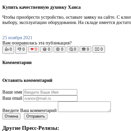
Купить качественную духовку Ханса
Чтобы приобрести устройство, оставьте заявку на сайте. С кл
выбору, эксплуатации оборудования. На складе имеется достат
25 ноября 2021
Вам понравилась эта публикация?
👍
0
👎
0
❤
0
😆
0
😡
0
🤔
0
🙈
0
🧘‍♀️
0
Комментарии
Оставить комментарий
Ваше имя
Ваш email
Введите Ваш комментарий
Отмена
Отправить
Другие Пресс-Релизы: