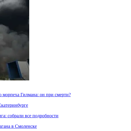
морпеха Гилмана: он при смерти?
 Екатеринбурге
га: собрали все подробности
агана в Смоленске