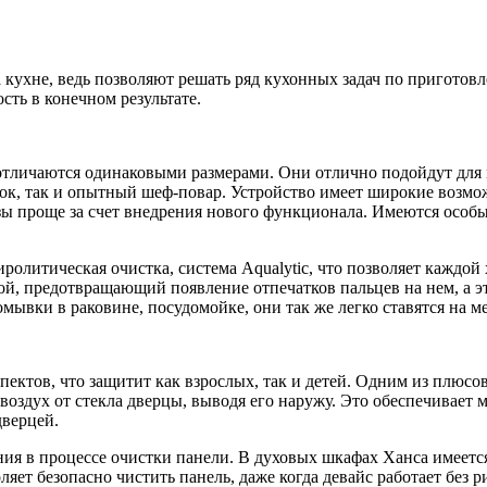
ухне, ведь позволяют решать ряд кухонных задач по приготов
ть в конечном результате.
 отличаются одинаковыми размерами. Они отлично подойдут дл
ичок, так и опытный шеф-повар. Устройство имеет широкие возм
азы проще за счет внедрения нового функционала. Имеются особ
иролитическая очистка, система Aqualytic, что позволяет каждой
, предотвращающий появление отпечатков пальцев на нем, а это
мывки в раковине, посудомойке, они так же легко ставятся на ме
ектов, что защитит как взрослых, так и детей. Одним из плюсов
оздух от стекла дверцы, выводя его наружу. Это обеспечивает м
дверцей.
ия в процессе очистки панели. В духовых шкафах Ханса имеется
яет безопасно чистить панель, даже когда девайс работает без 