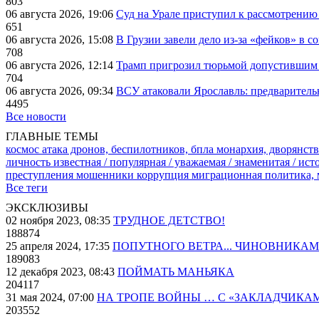
803
06 августа 2026, 19:06
Суд на Урале приступил к рассмотрени
651
06 августа 2026, 15:08
В Грузии завели дело из-за «фейков» в с
708
06 августа 2026, 12:14
Трамп пригрозил тюрьмой допустившим 
704
06 августа 2026, 09:34
ВСУ атаковали Ярославль: предварител
4495
Все новости
ГЛАВНЫЕ ТЕМЫ
космос
атака дронов, беспилотников, бпла
монархия, дворянств
личность известная / популярная / уважаемая / знаменитая / ис
преступления
мошенники
коррупция
миграционная политика,
Все теги
ЭКСКЛЮЗИВЫ
02 ноября 2023, 08:35
ТРУДНОЕ ДЕТСТВО!
188874
25 апреля 2024, 17:35
ПОПУТНОГО ВЕТРА... ЧИНОВНИКАМ
189083
12 декабря 2023, 08:43
ПОЙМАТЬ МАНЬЯКА
204117
31 мая 2024, 07:00
НА ТРОПЕ ВОЙНЫ … С «ЗАКЛАДЧИКА
203552