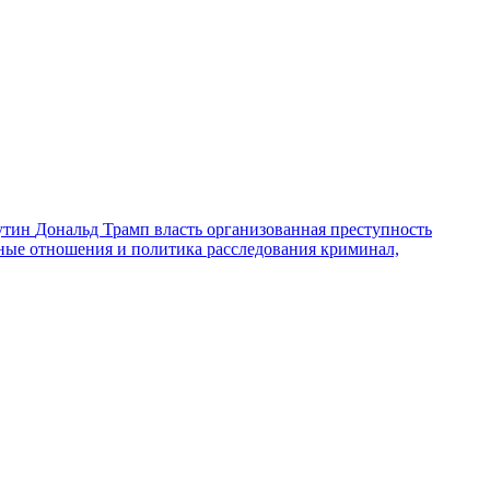
утин
Дональд Трамп
власть
организованная преступность
ные отношения и политика
расследования
криминал,