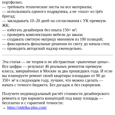
портфолио;
— требовать технические листы на все материалы;
— использовать единого подрядчика, а не «пазл» из трёх
бригад;
— закладывать 10–20 дней на согласования с УК премиум-
ЖК;
— избегать дизайнеров без опыта 150+ м²;
— проверять комплектацию мебели до заказа;
— создавать сметную матрицу минимум из 100 позиций;
— фиксировать финальные решения по свету до начала стен;
— проводить авторский надзор еженедельно.
Эта статья — не теория и не абстрактные «рыночные цены».
Все цифры — результат 46 реальных ремонтов премиум-
класса, завершённых в Москве за два прошедших года. И если
вы планируете ремонт своей квартиры площадью от 90 до
350+ м² в следующем году, лучшее, что можно сделать —
начать с точного бюджета. Без догадок и без сюрпризов.
Получите индивидуальный расчёт стоимости дизайнерского
ремонта и три варианта концепций под вашу площадь —
бесплатно и с гарантией точности:
→
https://otdelka-plus.com/