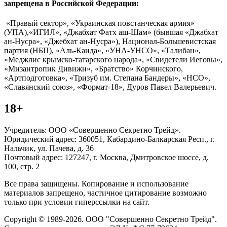
запрещена в Российской Федерации:
«Правый сектор», «Украинская повстанческая армия»
(УПА),«ИГИЛ», «Джабхат Фатх аш-Шам» (бывшая «Джабхат
ан-Нусра», «Джебхат ан-Нусра»), Национал-Большевистская
партия (НБП), «Аль-Каида», «УНА-УНСО», «Талибан»,
«Меджлис крымско-татарского народа», «Свидетели Иеговы»,
«Мизантропик Дивижн», «Братство» Корчинского,
«Артподготовка», «Тризуб им. Степана Бандеры», «НСО»,
«Славянский союз», «Формат-18», Дуров Павел Валерьевич.
18+
Учредитель: ООО «Совершенно Секретно Трейд».
Юридический адрес: 360051, Кабардино-Балкарская Респ., г.
Нальчик, ул. Пачева, д. 36
Почтовый адрес: 127247, г. Москва, Дмитровское шоссе, д.
100, стр. 2
Все права защищены. Копирование и использование
материалов запрещено, частичное цитирование возможно
только при условии гиперссылки на сайт.
Copyright © 1989-2026. ООО "Совершенно Секретно Трейд".