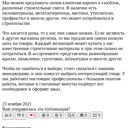
Мы можем предложить своим клиентам кирпич и газоблок,
различные строительные смеси. В наличии есть
пиломатериалы, металлочерепица, мастики, утеплители,
профнастил и многое другое, что может потребоваться в
строительстве.
Что касается цены, то у нас они самые низкие. Если заглянуть
в другие магазины региона, то мы предлагаем самую низкую
цену на товары. Каждый желающий может купить у нас
качественные строительные материалы и при этом сильно не
потратиться. В ассортименте представлены разнообразные
краски, шпаклевки, грунтовки, штукатурки и многое другое.
Чтобы не ошибиться в выборе, стоит связаться с нашими
менеджерами, и они помогут выбрать интересующий товар. У
нас работают настоящие профессионалы с большим опытом
работы, которые в считанные минуты подберут все
необходимое и оформят заказ.
23 ноября 2021
Вам понравилась эта публикация?
👍
0
👎
0
❤
0
😆
0
😡
0
🤔
0
🙈
0
🧘‍♀️
0