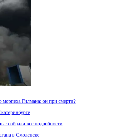
морпеха Гилмана: он при смерти?
 Екатеринбурге
га: собрали все подробности
агана в Смоленске