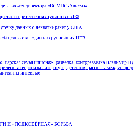
ю дела экс-гендиректора «ВСМПО-Ависма»
оцсетях о притеснениях туристов из РФ
утечку данных о нехватке ракет у США
ьной целью стал один из крупнейших НПЗ
о, царская семья
шпионаж, разведка, контрразведка
Владимир П
торическая
терроризм
литература, детектив, рассказы
международ
 мигранты
интервью
ИГИ И «ПОДКОВЁРНАЯ» БОРЬБА