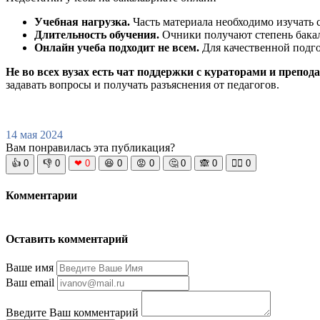
Учебная нагрузка.
Часть материала необходимо изучать 
Длительность обучения.
Очники получают степень бакал
Онлайн учеба подходит не всем.
Для качественной подго
Не во всех вузах есть чат поддержки с кураторами и препод
задавать вопросы и получать разъяснения от педагогов.
14 мая 2024
Вам понравилась эта публикация?
👍
0
👎
0
❤
0
😆
0
😡
0
🤔
0
🙈
0
🧘‍♀️
0
Комментарии
Оставить комментарий
Ваше имя
Ваш email
Введите Ваш комментарий