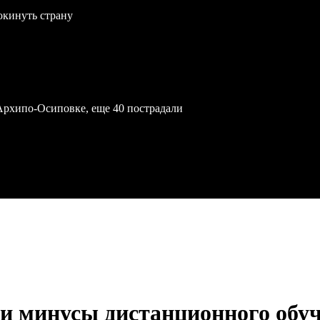
окинуть страну
Архипо-Осиповке, еще 40 пострадали
и минусы дистанционного обуч