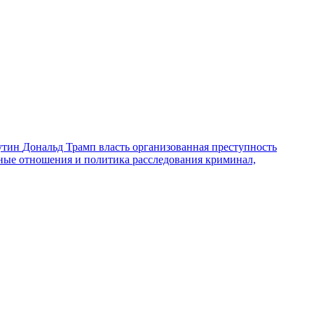
утин
Дональд Трамп
власть
организованная преступность
ные отношения и политика
расследования
криминал,