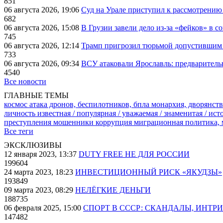
851
06 августа 2026, 19:06
Суд на Урале приступил к рассмотрени
682
06 августа 2026, 15:08
В Грузии завели дело из-за «фейков» в с
745
06 августа 2026, 12:14
Трамп пригрозил тюрьмой допустившим 
733
06 августа 2026, 09:34
ВСУ атаковали Ярославль: предварител
4540
Все новости
ГЛАВНЫЕ ТЕМЫ
космос
атака дронов, беспилотников, бпла
монархия, дворянств
личность известная / популярная / уважаемая / знаменитая / ис
преступления
мошенники
коррупция
миграционная политика,
Все теги
ЭКСКЛЮЗИВЫ
12 января 2023, 13:37
DUTY FREE НЕ ДЛЯ РОССИИ
199604
24 марта 2023, 18:23
ИНВЕСТИЦИОННЫЙ РИСК «ЯКУДЗЫ»
193849
09 марта 2023, 08:29
НЕЛЁГКИЕ ДЕНЬГИ
188735
06 февраля 2025, 15:00
СПОРТ В СССР: СКАНДАЛЫ, ИНТР
147482