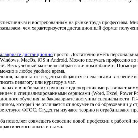
рспективным и востребованным на рынке труда профессиям. Мн
ссказываем, чем характеризуется дистанционный формат получен
калавриате дистанционно
просто. Достаточно иметь персональны
indows, MacOs, iOS и Android. Можно получать профессию во 
ий. Весь учебный материал собран в личном кабинете. Посмотре
 можно в любое удобное время.
чения, на дистанте студенты общаются с педагогами в течение в
исать педагогу или куратору в чат.
 парах и в небольших группах с однокурсниками развивает ком
ием и специализированными сервисами (Word, Excel, Power Poin
ционного обучения на бакалавриате доступны специальности: IT
иплом, который не отличается от документа об образовании у ст
ветствуют ФГОС. Студенты изучают теорию и отрабатывают пра
а позволяет совмещать освоение новой профессии с работой п
практического опыта и стажа.