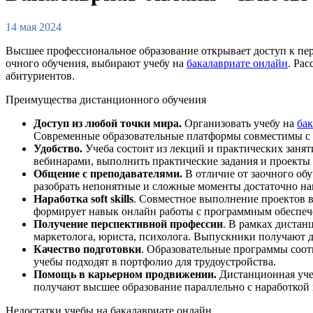
14 мая 2024
Высшее профессиональное образование открывает доступ к пе
очного обучения, выбирают учебу на
бакалавриате онлайн
. Ра
абитуриентов.
Преимущества дистанционного обучения
Доступ из любой точки мира.
Организовать учебу на
ба
Современные образовательные платформы совместимы с W
Удобство.
Учеба состоит из лекций и практических занят
вебинарами, выполнить практические задания и проекты
Общение с преподавателями.
В отличие от заочного обу
разобрать непонятные и сложные моменты достаточно нап
Наработка
soft
skills
. Совместное выполнение проектов в
формирует навык онлайн работы с программным обеспечен
Получение перспективной профессии
. В рамках дистан
маркетолога, юриста, психолога. Выпускники получают д
Качество подготовки
. Образовательные программы соот
учебы подходят в портфолио для трудоустройства.
Помощь в карьерном продвижении.
Дистанционная учеб
получают высшее образование параллельно с наработкой 
Недостатки учебы на бакалавриате онлайн