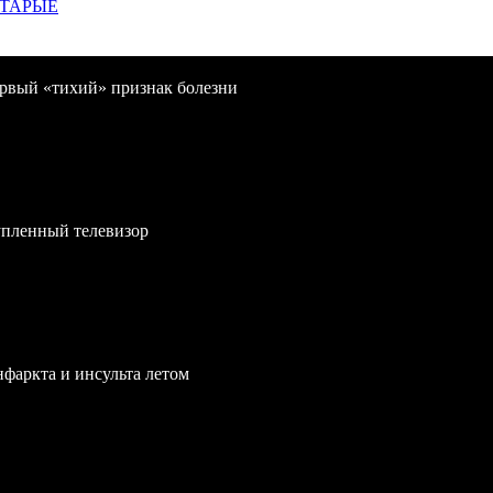
СТАРЫЕ
первый «тихий» признак болезни
упленный телевизор
нфаркта и инсульта летом