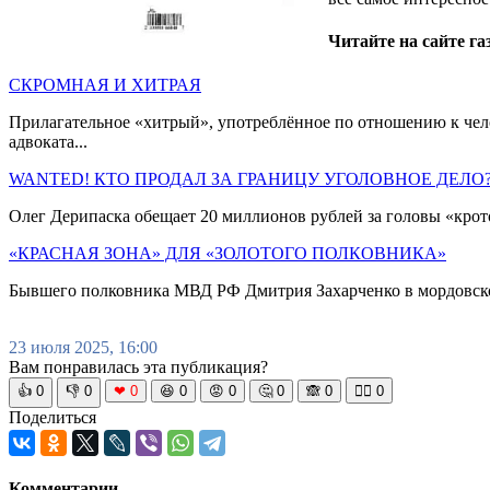
Читайте на сайте г
СКРОМНАЯ И ХИТРАЯ
Прилагательное «хитрый», употреблённое по отношению к челов
адвоката...
WANTED! КТО ПРОДАЛ ЗА ГРАНИЦУ УГОЛОВНОЕ ДЕЛО
Олег Дерипаска обещает 20 миллионов рублей за головы «кро
«КРАСНАЯ ЗОНА» ДЛЯ «ЗОЛОТОГО ПОЛКОВНИКА»
Бывшего полковника МВД РФ Дмитрия Захарченко в мордовской
23 июля 2025, 16:00
Вам понравилась эта публикация?
👍
0
👎
0
❤
0
😆
0
😡
0
🤔
0
🙈
0
🧘‍♀️
0
Поделиться
Комментарии