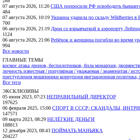
288
07 августа 2026, 11:20
США попросили РФ освободить бывшего 
484
07 августа 2026, 10:19
Украина ударила по складу Wildberries в
700
06 августа 2026, 21:19
Дрон со взрывчаткой в аэропорту Лейпци
1124
06 августа 2026, 21:06
Ребёнок и женщина погибли во время ур
994
Все новости
ГЛАВНЫЕ ТЕМЫ
космос
атака дронов, беспилотников, бпла
монархия, дворянств
личность известная / популярная / уважаемая / знаменитая / ис
преступления
мошенники
коррупция
миграционная политика,
Все теги
ЭКСКЛЮЗИВЫ
05 июня 2023, 07:23
НЕПРАВИЛЬНЫЙ ДИРЕКТОР
197625
06 февраля 2025, 15:00
СПОРТ В СССР: СКАНДАЛЫ, ИНТР
147571
09 марта 2023, 08:29
НЕЛЁГКИЕ ДЕНЬГИ
188813
12 декабря 2023, 08:43
ПОЙМАТЬ МАНЬЯКА
204227