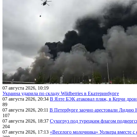
07 августа 2026, 10:19
Украина ударила по складу Wildberries в Екатеринбурге
07 августа 2026, 20:34
В Ялте БЭК атаковал пляж, в Керчи дрон
89
07 августа 2026, 20:11
В Петербурге заочно арестовали Лидию 
107
07 августа 2026, 18:37
Сухогруз под турецким флагом подвергс
204
07 августа 2026, 17:13
«Веселого молочника» Уолкера вместе с 