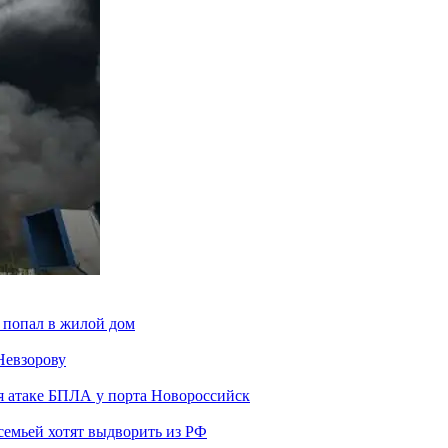
 попал в жилой дом
Невзорову
я атаке БПЛА у порта Новороссийск
семьей хотят выдворить из РФ