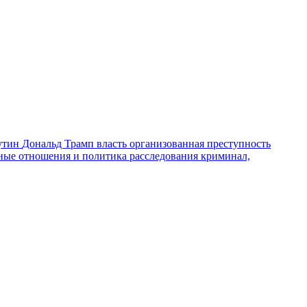
утин
Дональд Трамп
власть
организованная преступность
ные отношения и политика
расследования
криминал,