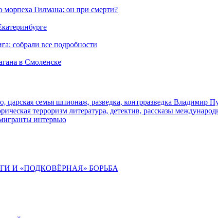
морпеха Гилмана: он при смерти?
 Екатеринбурге
га: собрали все подробности
агана в Смоленске
о, царская семья
шпионаж, разведка, контрразведка
Владимир П
торическая
терроризм
литература, детектив, рассказы
международ
 мигранты
интервью
ИГИ И «ПОДКОВЁРНАЯ» БОРЬБА