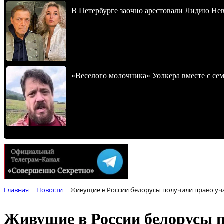
В Петербурге заочно арестовали Лидию Не
«Веселого молочника» Уолкера вместе с се
Главная
Новости
Живущие в России белорусы получили право уч
Живущие в России белорусы п