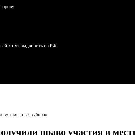
взорову
мьей хотят выдворить из РФ
астия в местных выборах
олучили право участия в мес