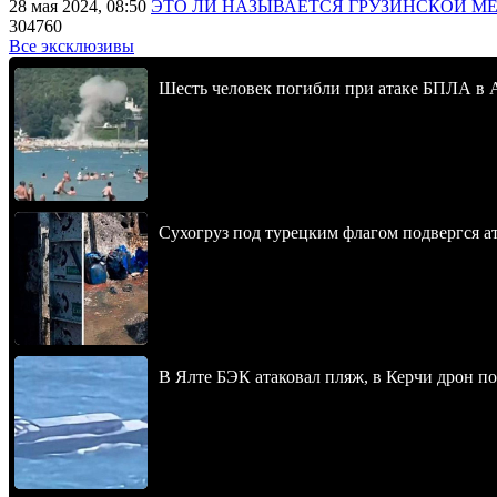
28 мая 2024, 08:50
ЭТО ЛИ НАЗЫВАЕТСЯ ГРУЗИНСКОЙ М
304760
Все эксклюзивы
Шесть человек погибли при атаке БПЛА в 
Сухогруз под турецким флагом подвергся 
В Ялте БЭК атаковал пляж, в Керчи дрон п