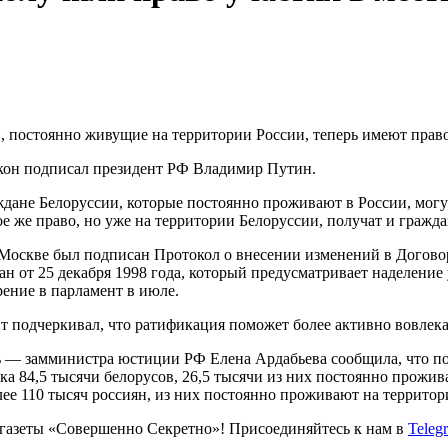
, постоянно живущие на территории России, теперь имеют право
кон подписал президент РФ Владимир Путин.
аждане Белоруссии, которые постоянно проживают в России, мог
е же право, но уже на территории Белоруссии, получат и гражд
в Москве был подписан Протокол о внесении изменений в Догов
ан от 25 декабря 1998 года, который предусматривает наделени
рение в парламент в июле.
т подчеркивал, что ратификация поможет более активно вовлек
рь — замминистра юстиции РФ Елена Ардабьева сообщила, что по
ка 84,5 тысячи белорусов, 26,5 тысячи из них постоянно прожив
лее 110 тысяч россиян, из них постоянно проживают на территор
газеты «Совершенно Секретно»! Присоединяйтесь к нам в
Teleg
.