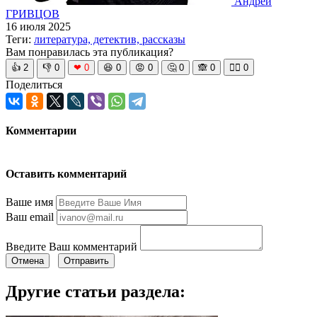
Андрей
ГРИВЦОВ
16 июля 2025
Теги:
литература, детектив, рассказы
Вам понравилась эта публикация?
👍
2
👎
0
❤
0
😆
0
😡
0
🤔
0
🙈
0
🧘‍♀️
0
Поделиться
Комментарии
Оставить комментарий
Ваше имя
Ваш email
Введите Ваш комментарий
Отмена
Отправить
Другие статьи раздела: