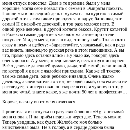
меня отпуск подоспел. Дела в те времена были у меня
хорошие, могла себе позволить с семьей в Эмираты поехать.
Пошли мы в последний день с мужем на экскурсию в самый
дорогой отель, там такие проводятся, и вдруг, батюшки, тот
самый Н с какой-то девочкой, в три раза моложе него. В
одной руке девочка, в другой котлета баксов. Крутит котлетой
и Ролексы самые дорогие в часовом магазине при отеле
покупает. Увидел меня, сделал вид, что не узнаёт. Только я-то
сразу к нему и щебечу: «Здравствуйте, уважаемый, как я рада
вас видеть, наконец-то русская речь в этом гадюшнике. А вы
что, прямо здесь остановились? Ну надо же, говорят, здесь
очень дорого. А у меня, представляете, весь отпуск испорчен.
Всё о девочке давешней думаю, да-да, той самой, невиновной,
по которой я к вам с жалобой приходила. Как же ей тяжело,
там же семья-дети, один ребёнок-инвалид. Очень жалко
девчонку, а следователь-то этот, негодяй такой, совсем дело не
расследует, заинтересован он скорее всего, я чувствую это, у
меня же чутьё, знаете какое, я же почти 50 лет в профессии»…
Короче, насилу он от меня отвязался.
Прилетела я из отпуска и сразу своей звоню: «Ну, записывай
меня снова к Н на приём недельки через две. Теперь можно.
Теперь увидишь, как будет. Жалоба-то моя больно
качественная была. Не в голову, а в сердце должна была