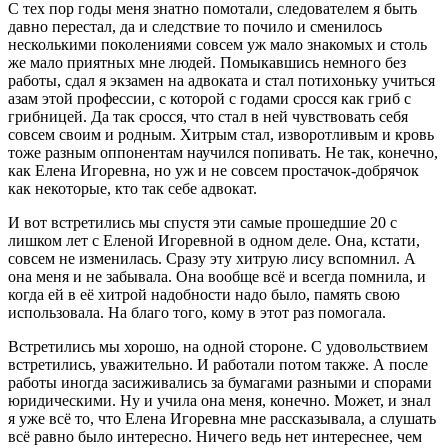
С тех пор годы меня знатно помотали, следователем я быть
давно перестал, да и следствие то почило и сменилось
несколькими поколениями совсем уж мало знакомых и столь
же мало приятных мне людей. Помыкавшись немного без
работы, сдал я экзамен на адвоката и стал потихоньку учиться
азам этой профессии, с которой с годами сросся как гриб с
грибницей. Да так сросся, что стал в ней чувствовать себя
совсем своим и родным. Хитрым стал, изворотливым и кровь
тоже разным оппонентам научился попивать. Не так, конечно,
как Елена Игоревна, но уж и не совсем простачок-добрячок
как некоторые, кто так себе адвокат.
И вот встретились мы спустя эти самые прошедшие 20 с
лишком лет с Еленой Игоревной в одном деле. Она, кстати,
совсем не изменилась. Сразу эту хитрую лису вспомнил. А
она меня и не забывала. Она вообще всё и всегда помнила, и
когда ей в её хитрой надобности надо было, память свою
использовала. На благо того, кому в этот раз помогала.
Встретились мы хорошо, на одной стороне. С удовольствием
встретились, уважительно. И работали потом также. А после
работы иногда засиживались за бумагами разными и спорами
юридическими. Ну и учила она меня, конечно. Может, и знал
я уже всё то, что Елена Игоревна мне рассказывала, а слушать
всё равно было интересно. Ничего ведь нет интереснее, чем