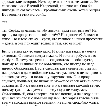
адвокатские истории. Некоторые из них я даже записал. Без
согласования с Еленой Игоревной, конечно же. Она бы
никогда не согласилась. Скромная была очень, хоть и хитрая.
Вот одна из этих историй…
***
Ты, Серёж, думаешь, на чём адвокат дела выигрывает? На
праве, на процессе или ещё на чём? На процессе? Бывает и
такое. Но я тебе скажу, Серёж, что главное в нашей профессии
– удача, а она приходит только к тем, кто её ищет.
Было у меня как-то одно дело. И клиентка такая, ну очень
активная. С такими всегда тяжело. И то она требует, и это
требует. Почему это решение следователя не обжалуете,
почему то. И никак ей не объяснишь, что иногда не надо
ничего обжаловать. Пусть следователь вначале запутается,
наворочает в деле побольше так, что уж ничего не исправить,
а потом раз ему – и подлянку вкручиваешь. Она вроде
слушает, понимает, но никак не может со своей активностью
совладать. И названивает мне, и названивает каждый вечер:
почему туда не жалуемся, почему сюда не жалуемся.
Объяснишь ей, она говорит, что всё поняла, а на следующий
день всё заново и с новыми идеями. Все карты готова была
врагу выложить раньше времени, не могла спокойно ждать,