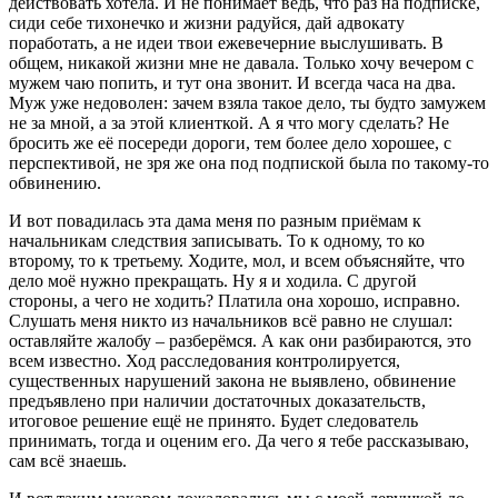
действовать хотела. И не понимает ведь, что раз на подписке,
сиди себе тихонечко и жизни радуйся, дай адвокату
поработать, а не идеи твои ежевечерние выслушивать. В
общем, никакой жизни мне не давала. Только хочу вечером с
мужем чаю попить, и тут она звонит. И всегда часа на два.
Муж уже недоволен: зачем взяла такое дело, ты будто замужем
не за мной, а за этой клиенткой. А я что могу сделать? Не
бросить же её посереди дороги, тем более дело хорошее, с
перспективой, не зря же она под подпиской была по такому-то
обвинению.
И вот повадилась эта дама меня по разным приёмам к
начальникам следствия записывать. То к одному, то ко
второму, то к третьему. Ходите, мол, и всем объясняйте, что
дело моё нужно прекращать. Ну я и ходила. С другой
стороны, а чего не ходить? Платила она хорошо, исправно.
Слушать меня никто из начальников всё равно не слушал:
оставляйте жалобу – разберёмся. А как они разбираются, это
всем известно. Ход расследования контролируется,
существенных нарушений закона не выявлено, обвинение
предъявлено при наличии достаточных доказательств,
итоговое решение ещё не принято. Будет следователь
принимать, тогда и оценим его. Да чего я тебе рассказываю,
сам всё знаешь.