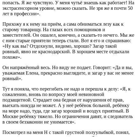
попасть. Я же чувствую. У меня чутьё знаешь как работает! На
экстрасенсорном уровне, можно сказать. Не зря же я почти 50
лет в профессии».
Прихожу я к нему на приём, а сама обниматься лезу как к
старому товарищу. На глазах всех помощников и
заместителей. Он ошалел, конечно, а сказать-то нечего. Мы же
с ним старые приятели теперь стали. Вот я его и спрашиваю:
«Ну как вы? Отдохнули, видимо, хорошо? Загар такой
ровный, явно не краснодарский. В хорошем месте отдыхали
похоже».
Он напряжённый весь. Но виду не подает. Говорит: «Да и вы,
уважаемая Елена, прекрасно выглядите, и загар у вас не менее
ровный».
Тут я поняла, что перегибать не надо и перешла к делу: «Я, к
сожалению, вновь по вопросу моей невиновной
подзащитной. Страдает она бедная от нарушения её прав,
выехать никуда не может. А у неё ребёнок больной, ребёнку
на море надо, туда, где загар хороший и воздух приятный. В
Москве ребёнку тяжело. Но ограничения давят, и следователь
в своем беззаконии не унимается».
Посмотрел на меня Н с такой грустной полуулыбкой, понял,