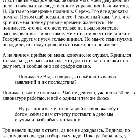
И вот таким макаром дожаловались мы с моей девушкой до
целого начальника следственного управления. Был им тогда
Н. Да ты его наверняка помнишь, Серёж. Его все адвокаты
помнят. Потом ещё посадили его. Редкостный хам. Чуть что
кричит: «Вы почему раньше времени жалуетесь? Не
понимаете, что ли, что дело только на начальном этапе
расследования» – и всё такое. Не хотел ни во что не вникать.
Говорят, другим путём только вникал. Но мы-то теми путями
не ходили, поэтому проверить возможности не имели.
А на личном приёме он меня, конечно, не слушал. Кривился
только, когда я рассказывала, что доказательств никаких по
делу нет, и вообще оно всё сфабриковано.
– Понимаете Вы, - говорит, - серьёзность ваших
заявлений и их последствия?
Понимаю, как не понимать. Чай не девочка, уж почти 50 лет в
адвокатуре работаю, и всё с одним и тем же бьюсь.
– Ну раз понимаете, то оставляйте свою жалобу с
богом, сейчас вам отметку поставят, а дело мы
изучим и разберёмся по закону.
Три недели ждала я ответа, да всё не дождалась. Видимо, по
закону долго всегда разбираться надо. Пока разбирались, у