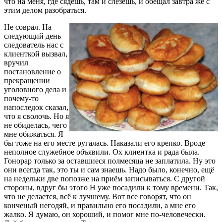
что на меня, где сядешь, там и слезешь, и обещал завтра же с
этим делом разобраться.
Не соврал. На
следующий день
следователь нас с
клиенткой вызвал,
вручил
постановление о
прекращении
уголовного дела и
почему-то
напоследок сказал,
что я сволочь. Но я
не обиделась, чего
мне обижаться. Я
бы тоже на его месте ругалась. Наказали его крепко. Вроде
неполное служебное объявили. Ох клиентка и рада была.
Гонорар только за оставшиеся полмесяца не заплатила. Ну это
они всегда так, это ты и сам знаешь. Надо было, конечно, ещё
на недельки две попозже на приём записываться. С другой
стороны, вдруг бы этого Н уже посадили к тому времени. Так,
что не делается, всё к лучшему. Вот все говорят, что он
конченый негодяй, и правильно его посадили, а мне его
жалко. Я думаю, он хороший, и помог мне по-человечески.