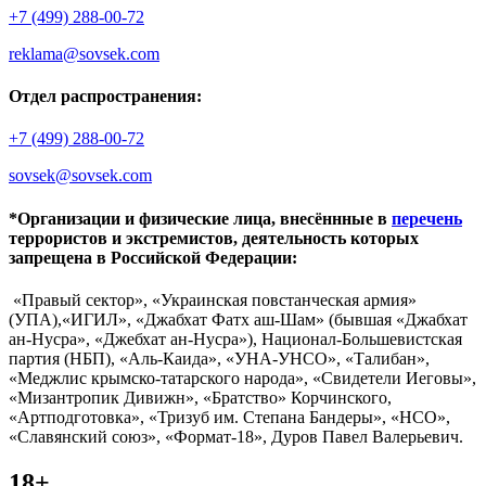
+7 (499) 288-00-72
reklama@sovsek.com
Отдел распространения:
+7 (499) 288-00-72
sovsek@sovsek.com
*Организации и физические лица, внесённные в
перечень
террористов и экстремистов, деятельность которых
запрещена в Российской Федерации:
«Правый сектор», «Украинская повстанческая армия»
(УПА),«ИГИЛ», «Джабхат Фатх аш-Шам» (бывшая «Джабхат
ан-Нусра», «Джебхат ан-Нусра»), Национал-Большевистская
партия (НБП), «Аль-Каида», «УНА-УНСО», «Талибан»,
«Меджлис крымско-татарского народа», «Свидетели Иеговы»,
«Мизантропик Дивижн», «Братство» Корчинского,
«Артподготовка», «Тризуб им. Степана Бандеры», «НСО»,
«Славянский союз», «Формат-18», Дуров Павел Валерьевич.
18+