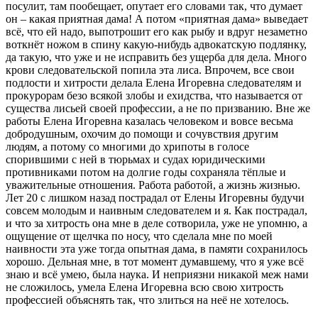
посулит, там пообещает, опутает его словами так, что думает
он – какая приятная дама! А потом «приятная дама» выведает
всё, что ей надо, выпотрошит его как рыбу и вдруг незаметно
воткнёт ножом в спину какую-нибудь адвокатскую подлянку,
да такую, что уже и не исправить без ущерба для дела. Много
крови следовательской попила эта лиса. Впрочем, все свои
подлости и хитрости делала Елена Игоревна следователям и
прокурорам безо всякой злобы и ехидства, что называется от
существа лисьей своей профессии, а не по призванию. Вне же
работы Елена Игоревна казалась человеком и вовсе весьма
добродушным, охочим до помощи и сочувствия другим
людям, а потому со многими до хрипоты в голосе
спорившими с ней в тюрьмах и судах юридическими
противниками потом на долгие годы сохраняла тёплые и
уважительные отношения. Работа работой, а жизнь жизнью.
Лет 20 с лишком назад пострадал от Елены Игоревны будучи
совсем молодым и наивным следователем и я. Как пострадал,
и что за хитрость она мне в деле сотворила, уже не упомню, а
ощущение от щелчка по носу, что сделала мне по моей
наивности эта уже тогда опытная дама, в памяти сохранилось
хорошо. Дельная мне, в тот момент думавшему, что я уже всё
знаю и всё умею, была наука. И неприязни никакой меж нами
не сложилось, умела Елена Игоревна всю свою хитрость
профессией объяснять так, что злиться на неё не хотелось.