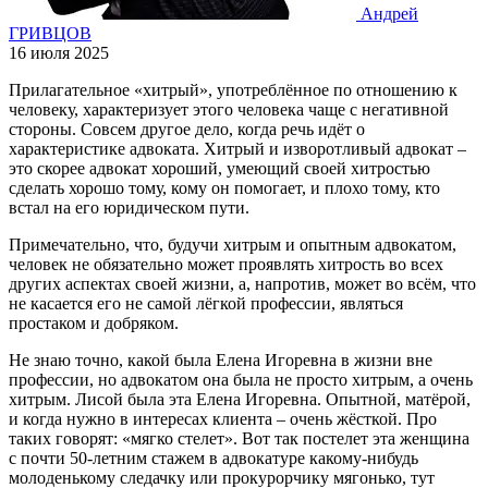
Андрей
ГРИВЦОВ
16 июля 2025
Прилагательное «хитрый», употреблённое по отношению к
человеку, характеризует этого человека чаще с негативной
стороны. Совсем другое дело, когда речь идёт о
характеристике адвоката. Хитрый и изворотливый адвокат –
это скорее адвокат хороший, умеющий своей хитростью
сделать хорошо тому, кому он помогает, и плохо тому, кто
встал на его юридическом пути.
Примечательно, что, будучи хитрым и опытным адвокатом,
человек не обязательно может проявлять хитрость во всех
других аспектах своей жизни, а, напротив, может во всём, что
не касается его не самой лёгкой профессии, являться
простаком и добряком.
Не знаю точно, какой была Елена Игоревна в жизни вне
профессии, но адвокатом она была не просто хитрым, а очень
хитрым. Лисой была эта Елена Игоревна. Опытной, матёрой,
и когда нужно в интересах клиента – очень жёсткой. Про
таких говорят: «мягко стелет». Вот так постелет эта женщина
с почти 50-летним стажем в адвокатуре какому-нибудь
молоденькому следачку или прокурорчику мягонько, тут