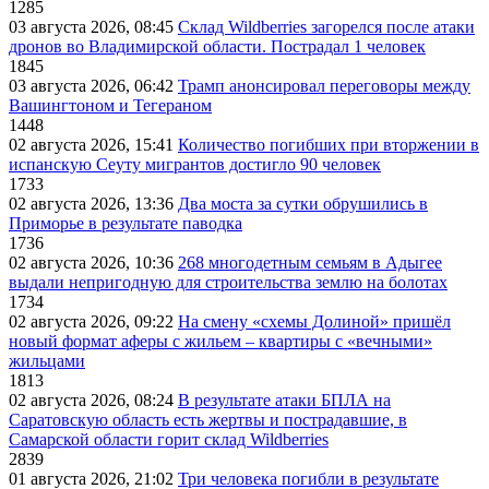
1285
03 августа 2026, 08:45
Склад Wildberries загорелся после атаки
дронов во Владимирской области. Пострадал 1 человек
1845
03 августа 2026, 06:42
Трамп анонсировал переговоры между
Вашингтоном и Тегераном
1448
02 августа 2026, 15:41
Количество погибших при вторжении в
испанскую Сеуту мигрантов достигло 90 человек
1733
02 августа 2026, 13:36
Два моста за сутки обрушились в
Приморье в результате паводка
1736
02 августа 2026, 10:36
268 многодетным семьям в Адыгее
выдали непригодную для строительства землю на болотах
1734
02 августа 2026, 09:22
На смену «схемы Долиной» пришёл
новый формат аферы с жильем – квартиры с «вечными»
жильцами
1813
02 августа 2026, 08:24
В результате атаки БПЛА на
Саратовскую область есть жертвы и пострадавшие, в
Самарской области горит склад Wildberries
2839
01 августа 2026, 21:02
Три человека погибли в результате