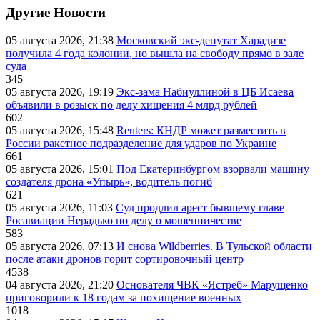
Другие Новости
05 августа 2026, 21:38
Московский экс-депутат Харадизе
получила 4 года колонии, но вышла на свободу прямо в зале
суда
345
05 августа 2026, 19:19
Экс-зама Набиуллиной в ЦБ Исаева
объявили в розыск по делу хищения 4 млрд рублей
602
05 августа 2026, 15:48
Reuters: КНДР может разместить в
России ракетное подразделение для ударов по Украине
661
05 августа 2026, 15:01
Под Екатеринбургом взорвали машину
создателя дрона «Упырь», водитель погиб
621
05 августа 2026, 11:03
Суд продлил арест бывшему главе
Росавиации Нерадько по делу о мошенничестве
583
05 августа 2026, 07:13
И снова Wildberries. В Тульской области
после атаки дронов горит сортировочный центр
4538
04 августа 2026, 21:20
Основателя ЧВК «Ястреб» Марущенко
приговорили к 18 годам за похищение военных
1018