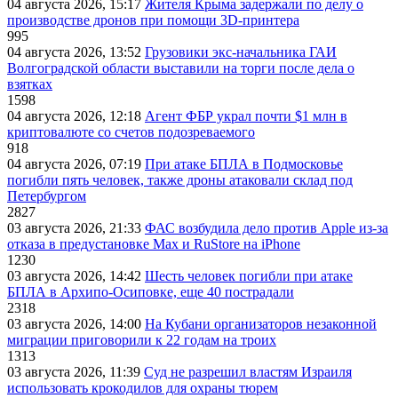
04 августа 2026, 15:17
Жителя Крыма задержали по делу о
производстве дронов при помощи 3D‑принтера
995
04 августа 2026, 13:52
Грузовики экс-начальника ГАИ
Волгоградской области выставили на торги после дела о
взятках
1598
04 августа 2026, 12:18
Агент ФБР украл почти $1 млн в
криптовалюте со счетов подозреваемого
918
04 августа 2026, 07:19
При атаке БПЛА в Подмосковье
погибли пять человек, также дроны атаковали склад под
Петербургом
2827
03 августа 2026, 21:33
ФАС возбудила дело против Apple из-за
отказа в предустановке Max и RuStore на iPhone
1230
03 августа 2026, 14:42
Шесть человек погибли при атаке
БПЛА в Архипо-Осиповке, еще 40 пострадали
2318
03 августа 2026, 14:00
На Кубани организаторов незаконной
миграции приговорили к 22 годам на троих
1313
03 августа 2026, 11:39
Суд не разрешил властям Израиля
использовать крокодилов для охраны тюрем