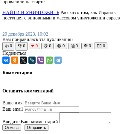
провалили на старте
НАЙТИ И УНИЧТОЖИТЬ
Рассказ о том, как Израиль
поступает с виновными в массовом уничтожении евреев
29 декабря 2023, 10:02
Вам понравилась эта публикация?
👍
0
👎
0
❤
0
😆
0
😡
0
🤔
0
🙈
0
🧘‍♀️
0
Поделиться
Комментарии
Оставить комментарий
Ваше имя
Ваш email
Введите Ваш комментарий
Отмена
Отправить