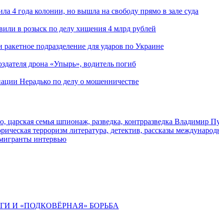
ла 4 года колонии, но вышла на свободу прямо в зале суда
вили в розыск по делу хищения 4 млрд рублей
и ракетное подразделение для ударов по Украине
здателя дрона «Упырь», водитель погиб
иации Нерадько по делу о мошенничестве
о, царская семья
шпионаж, разведка, контрразведка
Владимир П
торическая
терроризм
литература, детектив, рассказы
международ
 мигранты
интервью
ИГИ И «ПОДКОВЁРНАЯ» БОРЬБА