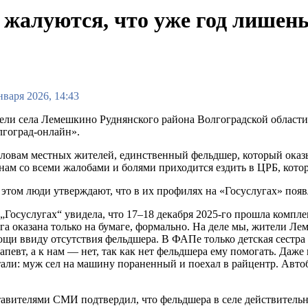
 жалуются, что уже год лише
нваря 2026, 14:43
ли села Лемешкино Руднянского района Волгоградской област
гоград-онлайн».
ловам местных жителей, единственный фельдшер, который оказ
нам со всеми жалобами и болями приходится ездить в ЦРБ, котор
этом люди утверждают, что в их профилях на «Госуслугах» поя
„Госуслугах“ увидела, что 17–18 декабря 2025-го прошла компл
га оказана только на бумаге, формально. На деле мы, жители 
щи ввиду отсутствия фельдшера. В ФАПе только детская сестра и
рапевт, а к нам — нет, так как нет фельдшера ему помогать. Даж
али: муж сел на машину пораненный и поехал в райцентр. Автобу
тавителями СМИ подтвердил, что фельдшера в селе действительн