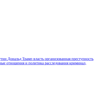
утин
Дональд Трамп
власть
организованная преступность
ные отношения и политика
расследования
криминал,