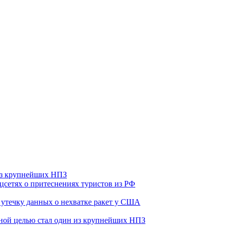
 из крупнейших НПЗ
оцсетях о притеснениях туристов из РФ
утечку данных о нехватке ракет у США
ьной целью стал один из крупнейших НПЗ