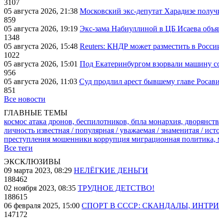
3107
05 августа 2026, 21:38
Московский экс-депутат Харадизе получи
859
05 августа 2026, 19:19
Экс-зама Набиуллиной в ЦБ Исаева объя
1348
05 августа 2026, 15:48
Reuters: КНДР может разместить в Росси
1022
05 августа 2026, 15:01
Под Екатеринбургом взорвали машину со
956
05 августа 2026, 11:03
Суд продлил арест бывшему главе Росав
851
Все новости
ГЛАВНЫЕ ТЕМЫ
космос
атака дронов, беспилотников, бпла
монархия, дворянств
личность известная / популярная / уважаемая / знаменитая / ис
преступления
мошенники
коррупция
миграционная политика,
Все теги
ЭКСКЛЮЗИВЫ
09 марта 2023, 08:29
НЕЛЁГКИЕ ДЕНЬГИ
188462
02 ноября 2023, 08:35
ТРУДНОЕ ДЕТСТВО!
188615
06 февраля 2025, 15:00
СПОРТ В СССР: СКАНДАЛЫ, ИНТР
147172