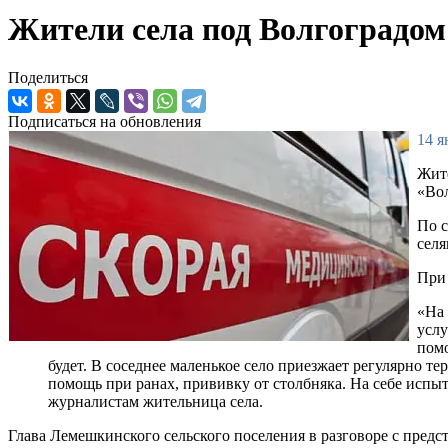
Жители села под Волгоградом
Поделиться
Подписаться на обновления
14 я
Жите
«Вол
По с
селя
При 
«На 
услу
помо
будет. В соседнее маленькое село приезжает регулярно те
помощь при ранах, прививку от столбняка. На себе испыт
журналистам жительница села.
Глава Лемешкинского сельского поселения в разговоре с предс