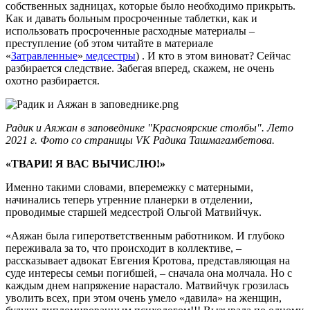
собственных задницах, которые было необходимо прикрыть.
Как и давать больным просроченные таблетки, как и
использовать просроченные расходные материалы –
преступление (об этом читайте в материале
«
Затравленные
»
медсестры
) . И кто в этом виноват? Сейчас
разбирается следствие. Забегая вперед, скажем, не очень
охотно разбирается.
Радик и Аяжан в
заповеднике "Красноярские столбы". Лето
2021 г. Фото со страницы VK Радика Ташмагамбетова.
«ТВАРИ! Я ВАС ВЫЧИСЛЮ!»
Именно такими словами, вперемежку с матерными,
начинались теперь утренние планерки в отделении,
проводимые старшей медсестрой Ольгой Матвийчук.
«Аяжан была гиперответственным работником. И глубоко
переживала за то, что происходит в коллективе, –
рассказывает адвокат Евгения Кротова, представляющая на
суде интересы семьи погибшей, – сначала она молчала. Но с
каждым днем напряжение нарастало. Матвийчук грозилась
уволить всех, при этом очень умело «давила» на женщин,