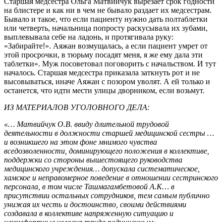
Старшая медсестра Ольга Матвийчук вырезает срок годности
на блистере и как ни в чем не бывало раздает их медсестрам.
Бывало и такое, что если пациенту нужно дать полтаблетки
или четверть, начальница попросту раскусывала их зубами,
выплевывала себе на ладонь, и протягивала руку:
«Забирайте!». Аяжан возмущалась, а если пациент умрет от
этой просрочки, в тюрьму посадят меня, я же ему дала эти
таблетки». Муж посоветовал поговорить с начальством. И тут
началось. Старшая медсестра приказала заткнуть рот и не
высовываться, иначе Аяжан с позором уволят. А ей только и
останется, что идти мести улицы дворником, если возьмут.
ИЗ МАТЕРИАЛОВ УГОЛОВНОГО ДЕЛА:
«… Матвийчук О.В. ввиду длительной трудовой
деятельности в должности старшей медицинской сестры …
и возникшего на этом фоне мнимого чувства
вседозволенности, доминирующего положения в коллективе,
поддержки со стороны вышестоящего руководства
медицинского учреждения… допускала систематическое,
хамское и неправомерное поведение в отношении сестринского
персонала, в том числе Ташмагамбетовой А.К… в
присутствии остальных сотрудников, тем самым публично
унижая их честь и достоинство, своими действиями
создавала в коллективе напряженную ситуацию и