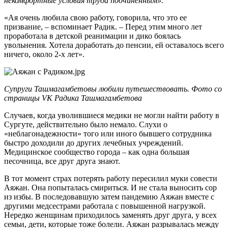
некомфортные условия труда подчиненным».
«Ая очень любила свою работу, говорила, что это ее
призвание, – вспоминает Радик. – Перед этим много лет
проработала в детской реанимации и дико боялась
увольнения. Хотела доработать до пенсии, ей оставалось всего
ничего, около 2-х лет».
Супруги Ташмагамбетовы любили путешествовать. Фото со
страницы VK Радика Ташмагамбетова
Случаев, когда уволившиеся медики не могли найти работу в
Сургуте, действительно было немало. Слухи о
«неблагонадежности» того или иного бывшего сотрудника
быстро доходили до других лечебных учреждений.
Медицинское сообщество города – как одна большая
песочница, все друг друга знают.
В тот момент страх потерять работу пересилил муки совести
Аяжан. Она попыталась смириться. И не стала выносить сор
из избы. В последовавшую затем пандемию Аяжан вместе с
другими медсестрами работала с повышенной нагрузкой.
Нередко женщинам приходилось заменять друг друга, у всех
семьи, дети, которые тоже болели. Аяжан разрывалась между