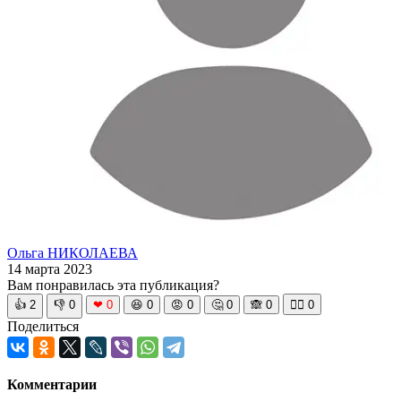
Ольга НИКОЛАЕВА
14 марта 2023
Вам понравилась эта публикация?
👍
2
👎
0
❤
0
😆
0
😡
0
🤔
0
🙈
0
🧘‍♀️
0
Поделиться
Комментарии