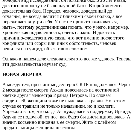
молодой вид исследований, он появился около 20 лет назад,
до этого попросту не было научной базы. Второй момент:
доказательная база. Нередко, человек, доведенный до
отчаянья, не всегда делится с близкими своей болью, а все
переживает внутри себя. У нас не принято «жаловаться,
ныть», поэтому родственникам понять, что у него, например,
хроническая подавленность, очень сложно. И доказать
причинно-следственную связь, что вот именно после этого
конфликта или ссоры или иных обстоятельств, человек
решился на суицид, объективно сложно».
Однако в нашем деле следователям это все же удалось. Теперь,
эти доказательства изучает суд.
НОВАЯ ЖЕРТВА
А между тем, прессинг медсестер в СКТБ продолжался. Через
2 месяца после смерти Аяжан повесилась на лестничной
клетке другая медсестра Ираида Петрова. По словам
свидетелей, женщина тоже не выдержала травли. Но в этом
случае ее травили не только начальники, но и коллеги.
Упрекали в том, что когда Ая нуждалась в поддержке, Ираида,
будучи ее подругой, от нее, как будто бы дистанцировалась. А
значит, косвенно виновна в ее смерти. Жить с клеймом
предательницы женщина не смогла.