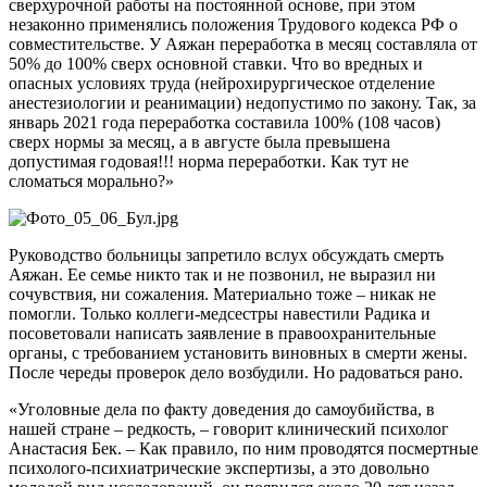
сверхурочной работы на постоянной основе, при этом
незаконно применялись положения Трудового кодекса РФ о
совместительстве. У Аяжан переработка в месяц составляла от
50% до 100% сверх основной ставки. Что во вредных и
опасных условиях труда (нейрохирургическое отделение
анестезиологии и реанимации) недопустимо по закону. Так, за
январь 2021 года переработка составила 100% (108 часов)
сверх нормы за месяц, а в августе была превышена
допустимая годовая!!! норма переработки. Как тут не
сломаться морально?»
Руководство больницы запретило вслух обсуждать смерть
Аяжан. Ее семье никто так и не позвонил, не выразил ни
сочувствия, ни сожаления. Материально тоже – никак не
помогли. Только коллеги-медсестры навестили Радика и
посоветовали написать заявление в правоохранительные
органы, с требованием установить виновных в смерти жены.
После череды проверок дело возбудили. Но радоваться рано.
«Уголовные дела по факту доведения до самоубийства, в
нашей стране – редкость, – говорит клинический психолог
Анастасия Бек. – Как правило, по ним проводятся посмертные
психолого-психиатрические экспертизы, а это довольно