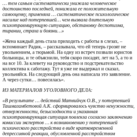
… тем самым систематически унижала человеческое
достоинство последней, понижала ее положительную
самооценку, применяла … систематическое психологическое
насилие над потерпевшей… чем вызвала длительную
психотравмирующую ситуацию, обстановку деспотизма,
тирании, страха и боязни…»
«Жена каждый день стала приходить с работы в слезах, –
вспоминает Радик, – рассказывала, что ей теперь грозят не
увольнением, а тюрьмой. На одну из встреч позвали юристов
больницы, и те объяснили, тебя скоро посадят, лет на 5, а то и
на все 10. За клевету на руководство и подстрекательство
коллектива к саботажу. Тут я уже не выдержал и сказал,
увольняйся. На следующий день она написала это заявление.
А через сутки… повесилась».
ИЗ МАТЕРИАЛОВ УГОЛОВНОГО ДЕЛА:
«В результате … действий Матвийчук О.В., у потерпевшей
Ташмагамбетовой А.К. сформировалось чувство ненужности,
отверженности, безысходности и указанная
психотравмирующая ситуация повлекла согласно заключению
комиссии экспертов … к возникновению у потерпевшей
психического расстройства в виде кратковременной
депрессивной реакции, обусловленной расстройством