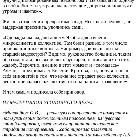
будучи дипломированным психологом!!! Вызывала по одному
в свой кабинет и устраивала настоящие допросы, используя и
угрозы и шантаж».
Жизнь в отделении превратилась в ад. Несколько человек, не
выдержав прессинга, уволились сами.
«Однажды им выдали анкету. Якобы для изучения
микроклимата в коллективе. Там были разные, в том числе
провокационные вопросы. Например, довольны ли вы
старшей медсестрой? Видимо, руководство больницы, таким
образом, пыталось вычислить бунтарей, написавших на них
жалобу. Вероятно, именно в этот момент и «сломалась»
Аяжан, – предполагает Евгения Кротова, – и, почувствовав
себя виноватой в том, что из-за нее страдает весь коллектив,
честно призналась начальству, это она написала заявление».
И тем самым подписала себе приговор.
ИЗ МАТЕРИАЛОВ УГОЛОВНОГО ДЕЛА:
«Матвийчук О.В., … реализуя свои преступные намерения и
пользуясь своим должностным положением, из чувства
личной неприязни, имея умысел причинить психические
страдания потерпевшей …саботировала коллектив
отделения игнорировать как личность Ташмагамбетову А.К.