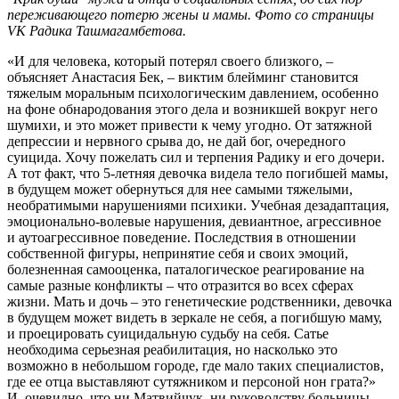
переживающего потерю жены и мамы. Фото со страницы
VK Радика Ташмагамбетова.
«И для человека, который потерял своего близкого, –
объясняет Анастасия Бек, – виктим блейминг становится
тяжелым моральным психологическим давлением, особенно
на фоне обнародования этого дела и возникшей вокруг него
шумихи, и это может привести к чему угодно. От затяжной
депрессии и нервного срыва до, не дай бог, очередного
суицида. Хочу пожелать сил и терпения Радику и его дочери.
А тот факт, что 5-летняя девочка видела тело погибшей мамы,
в будущем может обернуться для нее самыми тяжелыми,
необратимыми нарушениями психики. Учебная дезадаптация,
эмоционально-волевые нарушения, девиантное, агрессивное
и аутоагрессивное поведение. Последствия в отношении
собственной фигуры, непринятие себя и своих эмоций,
болезненная самооценка, паталогическое реагирование на
самые разные конфликты – что отразится во всех сферах
жизни. Мать и дочь – это генетические родственники, девочка
в будущем может видеть в зеркале не себя, а погибшую маму,
и проецировать суицидальную судьбу на себя. Сатье
необходима серьезная реабилитация, но насколько это
возможно в небольшом городе, где мало таких специалистов,
где ее отца выставляют сутяжником и персоной нон грата?»
И, очевидно, что ни Матвийчук, ни руководству больницы