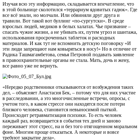
Изучая всю эту информацию, складывается впечатление, что
в этой больнице сколотился «террариум ядовитых гадюк». Где
все всё знали, но молчали. Или обвиняли друг друга и
травили. Вот такой вот буллинг «по-сургутски». В среде
взрослых людей, медиков в белых халатах. Чье призвание –
спасать чужие жизни, а не убивать их, путем угроз и шантажа,
использования просроченных таблеток и расходных
материалов. И как тут не вспомнить детскую поговорку «И
эти люди запрещают нам ковыряться в носу!» Но в отличие от
Радика Ташмагамбетова, семья Петровой подавать заявление
в правоохранительные органы не стала. Мать, дочь и жену,
все равно уже не вернуть.
«Нередко родственники отказываются от возбуждения таких
дел, – объясняет Анастасия Бек, – потому что для них участие
в расследовании, а это многочисленные встречи, опросы, с
учетом того, в каком стрессе они находятся после потери
близкого человека, становится невыносимой пыткой.
Происходит ретравматизация психики. То есть человек
каждый раз, возвращается в события тех дней и заново
переживает этот стресс, на и без того отягощенном моральном
фоне. Многим проще отказаться. А некоторые и вовсе
требуют закрытие дела».