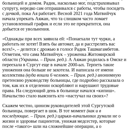
больницей и домом. Радик, насколько мог, подстраховывал
супругу, нередко сам отпрашивался с работы, чтобы посидеть
с дочкой, пока Ая работает. Весной 2021 года Матвийчук
начала упрекать Аяжан, что та слишком часто ломает
установленный график и если это не прекратится, она
добьется ее увольнения.
«Однажды при всех заявила ей: «Понаехали тут чурки, а
работать не хотят! Взять бы автомат, да и расстрелять вас
всех!», – делится с дрожью в голосе Радик Ташмагамбетов.
Отметим, что сама Матвийчук – уроженка Житомирской
области
(Украины. – Прим. ред.)
. А Аяжан родилась в Омске и
переехала в Сургут еще в начале 2000-ых. Терпеть такие
унижения она больше не захотела. И написала от имени
коллектива
(куда вошли 6 человек. – Прим. ред.)
анонимную
претензию руководству больницы, где подробно рассказала о
том, как их в отделении оскорбляют и нарушают трудовые
права. На следующий день в больнице начался «кипиш».
Начальство стало выяснить кто «настучал на своих»?
Скажем честно, цинизм руководителей этой Сургутской
больницы, повергает в шок. В тот момент
(как и в
последующие. – Прим. ред.)
царьки-начальники думали не о
жизни и здоровье пациентов, унижая медсестер, которые
после «такого» шли на сложнейшие операции, а о