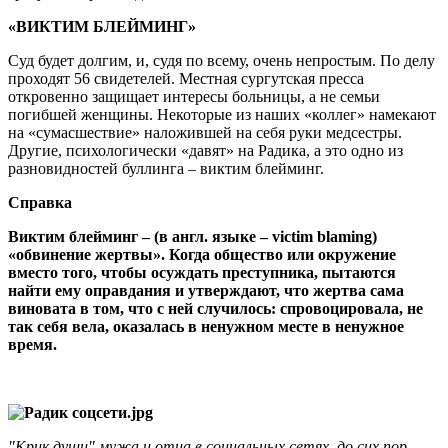
«ВИКТИМ БЛЕЙМИНГ»
Суд будет долгим, и, судя по всему, очень непростым. По делу
проходят 56 свидетелей. Местная сургутская пресса
откровенно защищает интересы больницы, а не семьи
погибшей женщины. Некоторые из наших «коллег» намекают
на «сумасшествие» наложившей на себя руки медсестры.
Другие, психологически «давят» на Радика, а это одно из
разновидностей буллинга – виктим блейминг.
Справка
Виктим блейминг – (в англ. языке – victim blaming)
«обвинение жертвы». Когда общество или окружение
вместо того, чтобы осуждать преступника, пытаются
найти ему оправдания и утверждают, что жертва сама
виновата в том, что с ней случилось: спровоцировала, не
так себя вела, оказалась в ненужном месте в ненужное
время.
"Крик души" мужа и отца в социальных сетях, до сих пор