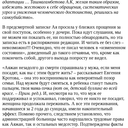
адаптации … Ташмагамбетова А.К, желая таким образом,
избежать жестокого к себе обращения, систематических
угроз и унижения человеческого достоинства, решилась на
самоубийство».
В предсмертной записке Ая просила у близких прощения за
свой поступок, особенно у дочери. Пока идут слушания, мы
не можем ни показать ее, ни полностью обнародовать, но эта
записка есть в распоряжении редакции. И читать ее без слез –
невозможно!!! Очевидно, что ее писал человек в «измененном
состоянии», доведенный до такого отчаянья, что, кроме как
покончить собой, другого выхода попросту не видел.
«Аяжан незадолго до смерти спрашивала у мужа, если меня
посадят, как вы с этим будете жить? – рассказывает Евгения
Кротова, – она это воспринимала как невероятный позор
семьи. Над мужем будут смеяться, в ребенка станут тыкать
пальцем, твоя мама-зэчка
(вот он, детский буллинг во всей
красе. – Прим. ред.)
. И, несмотря на то, что муж ее
поддерживал и успокаивал, говорил, что ее никто не посадит,
женщина продолжала переживать. А все эти переживания,
начавшиеся за 2 года до суицида, имели накопительный
эффект. Помимо прочего, следствием установлено, что
администрацией больницы часто нарушались трудовые права
как Аяжан, так и остальных медсестер. Подтверждены факты