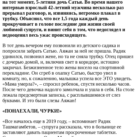
на тот момент, 5-летняя дочь Сатья. Во время нашего
интервью взрослый 42-летний мужчина несколько раз
прерывал разговор, и, извиняясь, негромко плакал в
трубку. Объяснил, что все 1,5 года каждый день
прокручивает в голове последние дни жизни своей
любимой супруги, и винит себя в том, что недоглядел и
недооценил весь ужас происходящего.
В тот день вечером ему позвонили из детского садика и
попросили забрать Сатью. Аяжан за ней не пришла. Радик
удивился, позвонил жене, но та не сняла трубку. Отец пришел
с дочерью домой, и, включив свет в коридоре, истошно
закричал. Безжизненное тело жены висело на спортивной
перекладине. Он сгреб в охапку Сатью, быстро увел в
комнату, но, к сожалению, малышка успела все ЭТО увидеть.
«Мама умерла?», – спросил ребенок, спустя несколько часов.
После чего девочка надолго замолчала и ушла в себя. На столе
лежала предсмертная записка, с расплывшимися от слез
буквами. И это были слезы Аяжан!
«ПОНАЕХАЛИ, ЧУРКИ!»
«Все началось еще в 2019 году, – вспоминает Радик
Ташмагамбетов, – супруга рассказала, что в больнице ее
заставляют давать пациентам просроченные таблетки.