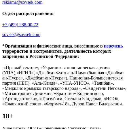
reklama@sovsek.com
Отдел распространения:
+7 (499) 288-00-72
sovsek@sovsek.com
*Организации и физические лица, внесённные в
перечень
террористов и экстремистов, деятельность которых
запрещена в Российской Федерации:
«Правый сектор», «Украинская повстанческая армия»
(УПА),«ИГИЛ», «Джабхат Фатх аш-Шам» (бывшая «Джабхат
ан-Нусра», «Джебхат ан-Нусра»), Национал-Большевистская
партия (НБП), «Аль-Каида», «УНА-УНСО», «Талибан»,
«Меджлис крымско-татарского народа», «Свидетели Иеговы»,
«Мизантропик Дивижн», «Братство» Корчинского,
«Артподготовка», «Тризуб им. Степана Бандеры», «НСО»,
«Славянский союз», «Формат-18», Дуров Павел Валерьевич.
18+
Учредитель: ООО «Совершенно Секретно Трейд».