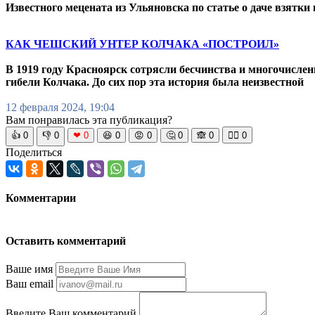
Известного мецената из Ульяновска по статье о даче взятки
КАК ЧЕШСКИЙ УНТЕР КОЛЧАКА «ПОСТРОИЛ»
В 1919 году Красноярск сотрясли бесчинства и многочисл
гибели Колчака. До сих пор эта история была неизвестной
12 февраля 2024, 19:04
Вам понравилась эта публикация?
👍
0
👎
0
❤
0
😆
0
😡
0
🤔
0
🙈
0
🧘‍♀️
0
Поделиться
Комментарии
Оставить комментарий
Ваше имя
Ваш email
Введите Ваш комментарий