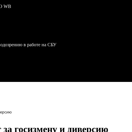
ПО WB
одозрению в работе на СБУ
версию
 за госизмену и диверсию