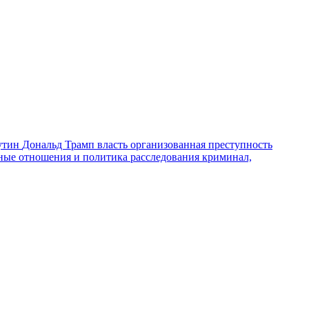
утин
Дональд Трамп
власть
организованная преступность
ные отношения и политика
расследования
криминал,