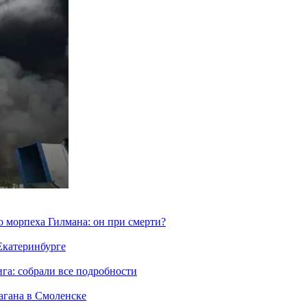
морпеха Гилмана: он при смерти?
 Екатеринбурге
га: собрали все подробности
агана в Смоленске