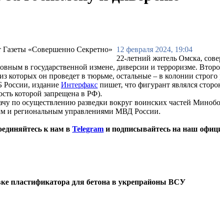
12 февраля 2024, 19:04
22-летний житель Омска, сов
овным в государственной измене, диверсии и терроризме. Вто
из которых он проведет в тюрьме, остальные – в колонии строго
Б России, издание
Интерфакс
пишет, что фигурант являлся стор
сть которой запрещена в РФ).
дачу по осуществлению разведки вокруг воинских частей Миноб
ым и региональным управлениями МВД России.
оединяйтесь к нам в
Telegram
и подписывайтесь на наш офиц
вке пластификатора для бетона в укрепрайоны ВСУ