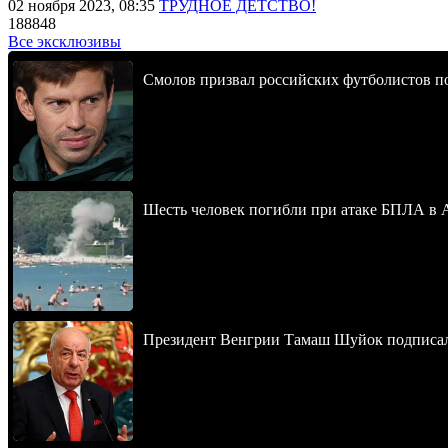
02 ноября 2023, 08:35
ТРУДНОЕ ДЕТСТВО!
188848
Все эксклюзивы
Смолов призвал российских футболистов п
Шесть человек погибли при атаке БПЛА в 
Президент Венгрии Тамаш Шуйок подписал