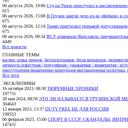
761
06 августа 2026, 19:06
Суд на Урале приступил к рассмотрени
615
06 августа 2026, 15:08
В Грузии завели дело из-за «фейков» в с
675
06 августа 2026, 12:14
Трамп пригрозил тюрьмой допустившим 
675
06 августа 2026, 09:34
ВСУ атаковали Ярославль: предварител
4449
Все новости
ГЛАВНЫЕ ТЕМЫ
космос
атака дронов, беспилотников, бпла
монархия, дворянств
личность известная / популярная / уважаемая / знаменитая / ис
преступления
мошенники
коррупция
миграционная политика,
Все теги
ЭКСКЛЮЗИВЫ
16 октября 2023, 08:30
ТЮРЕМНЫЕ ХРОНИКИ
197731
28 мая 2024, 08:50
ЭТО ЛИ НАЗЫВАЕТСЯ ГРУЗИНСКОЙ М
304643
12 января 2023, 13:37
DUTY FREE НЕ ДЛЯ РОССИИ
199553
06 февраля 2025, 15:00
СПОРТ В СССР: СКАНДАЛЫ, ИНТР
147431