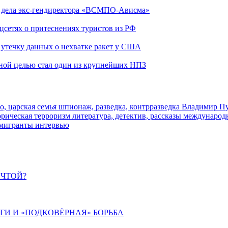
ю дела экс-гендиректора «ВСМПО-Ависма»
оцсетях о притеснениях туристов из РФ
утечку данных о нехватке ракет у США
ьной целью стал один из крупнейших НПЗ
о, царская семья
шпионаж, разведка, контрразведка
Владимир П
торическая
терроризм
литература, детектив, рассказы
международ
 мигранты
интервью
ЕЧТОЙ?
ИГИ И «ПОДКОВЁРНАЯ» БОРЬБА